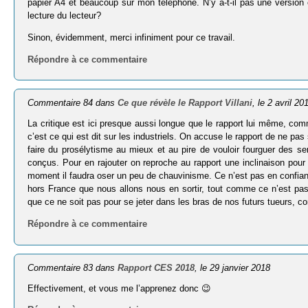
papier A4 et beaucoup sur mon téléphone. N’y a-t-il pas une version
lecture du lecteur?
Sinon, évidemment, merci infiniment pour ce travail.
Répondre à ce commentaire
Commentaire 84 dans
Ce que révèle le Rapport Villani
, le 2 avril 20
La critique est ici presque aussi longue que le rapport lui même, c
c’est ce qui est dit sur les industriels. On accuse le rapport de ne p
faire du prosélytisme au mieux et au pire de vouloir fourguer des 
conçus. Pour en rajouter on reproche au rapport une inclinaison pour 
moment il faudra oser un peu de chauvinisme. Ce n’est pas en confia
hors France que nous allons nous en sortir, tout comme ce n’est pas s
que ce ne soit pas pour se jeter dans les bras de nos futurs tueurs, c
Répondre à ce commentaire
Commentaire 83 dans
Rapport CES 2018
, le 29 janvier 2018
Effectivement, et vous me l’apprenez donc 😉