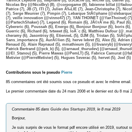
Yannick Lejeune
(8),
stephane
(8),
BScache
(8),
Michel
(8),
Daniel
(8),
Nicolas Bry (@NicoBry)
(8),
@corpogame
(8),
fabienne billat (@fadou
Patrice
(7),
JB
(7),
ITI
(7),
Julien Ã‰LIE
(7),
Jean-Christophe
(7),
Nico
(7),
Serge Meunier
(7),
Pimpin
(7),
Lebarque StÃ©phane (@slebarque
(7),
veille innovation (@vinno47)
(7),
YAN THOINET (@YanThoinet)
(7
(@PartechShaker)
(7),
Legend
(6),
Romain
(6),
JÃ©rÃ´me
(6),
Paul
(6)
Cybereric
(6),
Poussah
(6),
Energo
(6),
Bonjour Bonjour
(6),
boris
(6)
Guerric
(6),
Richard
(6),
tvtweet
(6),
loÃ¯c
(6),
Matthieu Dufour (@_mat
cheramy
(6),
Jasontrisy
(6),
EtienneL
(5),
DJM
(5),
Tristan
(5),
StÃ©ph
Sans_importance
(5),
AurÃ©lien
(5),
herve lebret
(5),
Alex
(5),
Adrien
(
Renaud
(5),
Alain Raynaud
(5),
mmathieum
(5),
(@bvanryb) (@bvanry
Patrick Bertrand (@pck_b)
(5),
(@arnaud_thurudev) (@arnaud_thurud
(@El_Stanou)
(5),
Pierre Mawas (@PemLT)
(5),
Fabrice Camurat (@fa
Metivier (@PierreMetivier)
(5),
Hugues Severac
(5),
hervet
(5),
Joel
(5)
Contributions sous le pseudo
Pierre
85 commentaires ont été soumis sous ce pseudo et avec le même email.
Le premier commentaire date du 24 mars 2008 et le dernier est du 8 mai 
Commentaire 85 dans
Guide des Startups 2019
, le 8 mai 2019
Bonjour,
Je suis surpris de vous le format pdf encore utilisé en 2019, surtout 