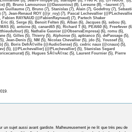
Emmanuel
(8),
Jean-Philippe
(8),
startuper
(8),
Fred A.
(8),
@FredOu_
(8),
ce)
(8),
Bruno Lamouroux (@Dassoniou)
(8),
Lereune
(8),
~laurent
(7),
las Guillaume
(7),
Bruno
(7),
Stanislas
(7),
Alain
(7),
Godefroy
(7),
Sebast
)
(7),
Jean-Renaud ROY (@jr_roy)
(7),
Pascal Lechevallier (@PLechevallie
),
Fabien RAYNAUD (@FabienRaynaud)
(7),
Partech Shaker
,
Eric
(6),
Serge
(6),
Benoit Felten
(6),
Alban
(6),
Jacques
(6),
sebou
(6),
,
MAS
(6),
antoine
(6),
canard65
(6),
Richard T
(6),
PEAI60
(6),
Free4ever
(6
thieudufour)
(6),
Nathalie Gasnier (@ObservaEmpresa)
(6),
romu
(6),
ane
(5),
Gilles
(5),
Thierry
(5),
Alphonse
(5),
apbianco
(5),
dePassage
(5),
5),
Jean-Denis
(5),
NM
(5),
Nicolas Chevallier
(5),
jdo
(5),
Youssef
(5),
b)
(5),
Boris DefrÃ©ville (@AudioSense)
(5),
cedric naux (@cnaux)
(5),
ev)
(5),
(@PLechevallier) (@PLechevallier)
(5),
Stanislas Segard
bricecamurat)
(5),
Hugues SÃ©vÃ©rac
(5),
Laurent Fournier
(5),
Pierre
2019.
sur un sujet aussi avant gardiste. Malheureusement je ne lit que très peu de