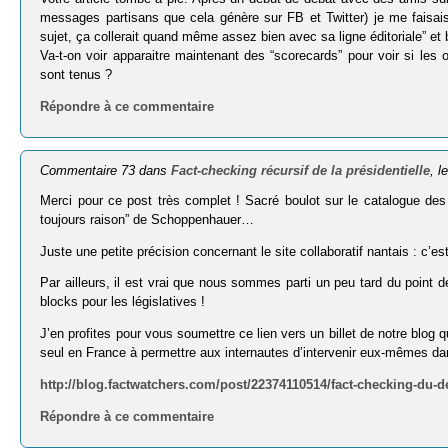
messages partisans que cela génère sur FB et Twitter) je me faisais
sujet, ça collerait quand même assez bien avec sa ligne éditoriale” et b
Va-t-on voir apparaitre maintenant des “scorecards” pour voir si les
sont tenus ?
Répondre à ce commentaire
Commentaire 73 dans
Fact-checking récursif de la présidentielle
, l
Merci pour ce post très complet ! Sacré boulot sur le catalogue des 
toujours raison” de Schoppenhauer…
Juste une petite précision concernant le site collaboratif nantais : c
Par ailleurs, il est vrai que nous sommes parti un peu tard du point
blocks pour les législatives !
J’en profites pour vous soumettre ce lien vers un billet de notre blog qu
seul en France à permettre aux internautes d’intervenir eux-mêmes dan
http://blog.factwatchers.com/post/22374110514/fact-checking-du-d
Répondre à ce commentaire