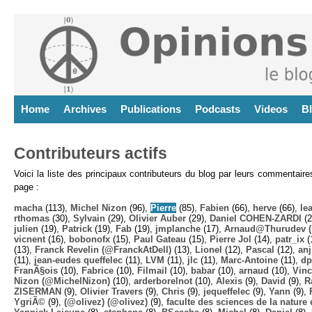
Home
Archives
Publications
Podcasts
Videos
B
Contributeurs actifs
Voici la liste des principaux contributeurs du blog par leurs commentair
page :
macha
(113),
Michel Nizon
(96),
Pierre
(85),
Fabien
(66),
herve
(66),
lea
rthomas
(30),
Sylvain
(29),
Olivier Auber
(29),
Daniel COHEN-ZARDI
(2
julien
(19),
Patrick
(19),
Fab
(19),
jmplanche
(17),
Arnaud@Thurudev (
vicnent
(16),
bobonofx
(15),
Paul Gateau
(15),
Pierre Jol
(14),
patr_ix
(
(13),
Franck Revelin (@FranckAtDell)
(13),
Lionel
(12),
Pascal
(12),
anj
(11),
jean-eudes queffelec
(11),
LVM
(11),
jlc
(11),
Marc-Antoine
(11),
dp
FranÃ§ois
(10),
Fabrice
(10),
Filmail
(10),
babar
(10),
arnaud
(10),
Vinc
Nizon (@MichelNizon)
(10),
arderborelnot
(10),
Alexis
(9),
David
(9),
R
ZISERMAN
(9),
Olivier Travers
(9),
Chris
(9),
jequeffelec
(9),
Yann
(9),
YgriÃ©
(9),
(@olivez) (@olivez)
(9),
faculte des sciences de la nature e