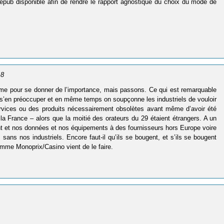
 epub disponible afin de rendre le rapport agnostique du choix du mode de
18
omme pour se donner de l’importance, mais passons. Ce qui est remarquable
as s’en préoccuper et en même temps on soupçonne les industriels de vouloir
services ou des produits nécessairement obsolètes avant même d’avoir été
la France – alors que la moitié des orateurs du 29 étaient étrangers. A un
nt et nos données et nos équipements à des fournisseurs hors Europe voire
ans nos industriels. Encore faut-il qu’ils se bougent, et s’ils se bougent
omme Monoprix/Casino vient de le faire.