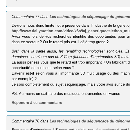
Commentaire 77 dans
Les technologies de séquençage du génome
Devrons nous donc limite notre présence dans l’industrie de la génétiq
http://www.dailymotion.com/video/x3o9aj_generique-telethon_mu
Avez vous lors de vos recherches identifié des opportunités pour un
dans ce secteur ? Ou le retard pris est-il déjà trop grand ?
Bref, dans la santé aussi, les “enabling tech­no­lo­gies” sont clés. E
domaines : on n’aura pas de Z-Corp (fabri­cant d’imprimantes 3D) mais 
Là aussi pensez vous que le retard est trop important ? Un fabricant d
opportunité de business selon vous ?
L’avenir est-il selon vous à l’imprimante 3D multi usage ou des mach
par exemple) ?
Je sors complètement du sujet séquençage, mais votre avis sur ce d
PS: Au moins on sait faire des musiques entrainantes en France
Répondre à ce commentaire
Commentaire 76 dans
Les technologies de séquençage du génome
Beaucoup d’entreprises US dans cet article, peu d’européens à part 