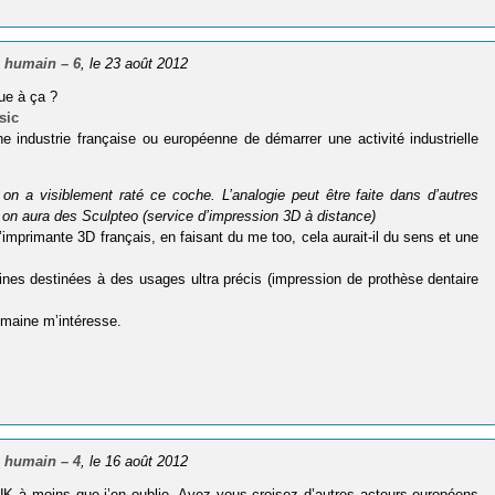
 humain – 6
, le 23 août 2012
ue à ça ?
sic
e industrie française ou européenne de démarrer une activité industrielle
t on a visi­ble­ment raté ce coche. L’analogie peut être faite dans d’autres
on aura des Sculp­teo (ser­vice d’impression 3D à dis­tance)
’imprimante 3D français, en faisant du me too, cela aurait-il du sens et une
ines destinées à des usages ultra précis (impression de prothèse dentaire
omaine m’intéresse.
 humain – 4
, le 16 août 2012
UK à moins que j’en oublie. Avez vous croisez d’autres acteurs européens