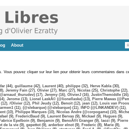
log
About
es. Vous pouvez cliquer sur leur lien pour obtenir leurs commentaires dans ce
far
(44),
guillaume
(42),
Laurent
(40),
philippe
(32),
Herve Kabla
(30),
8),
Jeremy Fain
(27),
Olivier
(27),
Marc
(27),
Nicolas
(25),
Christophe
(22),
@arnaud_thurudev)
(17),
Jeremy
(16),
OlivierJ
(16),
JustinThemiddle
(16)
14),
Jerome
(13),
Lionel LaskÃ© (@lionellaske)
(13),
Pierre Mawas (@Pe
(12),
/Olivier
(12),
Phil Jeudy
(12),
Benoit
(12),
jean
(12),
Louis van Proos
armen1
(11),
(@slebarque) (@slebarque)
(11),
INFO (@LINKANDEV)
(11),
ent
(10),
Philippe Marques
(10),
Nicolas Andre (@corpogame)
(10),
Miche
afael
(9),
FredericBaud
(9),
Laurent Bervas
(9),
Mickael
(9),
Hugues
(9),
Fabrice Epelboin
(9),
Benjamin
(9),
BenoÃ®t Granger
(9),
laozi
(9),
Pierre
t de la vie
(9),
gepettot
(9),
arderbor elnot
(9),
Frederic
(8),
Marie
(8),