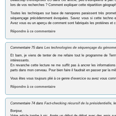
lors de vos recherches ? Comment expliquer cette répartition géogra
Toutes les techniques sur base de nanopores paraissent très promett
séquençage précédemment évoquées. Savez vous si cette techno es
Avez vous eu un aperçu de comment sont fabriqués les protéines et co
Répondre à ce commentaire
Commentaire 75 dans
Les technologies de séquençage du génome
Et bam, je viens de tenter de me refaire tout le programme de Ter
intéressants.
En revanche cette lecture ne me suffit pas à ancrer les informatio
parts dans mon cerveau. Pour bien faire il faudrait en passer par la mêm
Vous êtes vous toujours plié à ce genre d’exercice ou avez vous co
Répondre à ce commentaire
Commentaire 74 dans
Fact-checking récursif de la présidentielle
, l
Bonjour,
Votre article tombe à pic. Après un début de débat avec des amis sur 