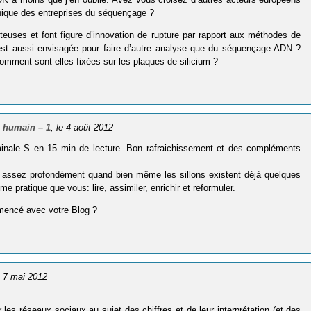
phique des entreprises du séquençage ?
euses et font figure d’innovation de rupture par rapport aux méthodes de
t aussi envisagée pour faire d’autre analyse que du séquençage ADN ?
mment sont elles fixées sur les plaques de silicium ?
 humain – 1
, le 4 août 2012
minale S en 15 min de lecture. Bon rafraichissement et des compléments
ns assez profondément quand bien même les sillons existent déjà quelques
e pratique que vous: lire, assimiler, enrichir et reformuler.
mmencé avec votre Blog ?
e 7 mai 2012
les réseaux sociaux au sujet des chiffres et de leur interprétation (et des