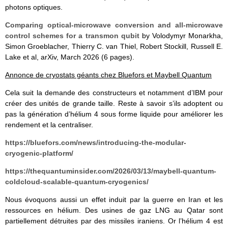
photons optiques.
Comparing optical-microwave conversion and all-microwave
control schemes for a transmon qubit
by Volodymyr Monarkha,
Simon Groeblacher, Thierry C. van Thiel, Robert Stockill, Russell E.
Lake et al, arXiv, March 2026 (6 pages).
Annonce de cryostats géants chez Bluefors et Maybell Quantum
Cela suit la demande des constructeurs et notamment d’IBM pour
créer des unités de grande taille. Reste à savoir s’ils adoptent ou
pas la génération d’hélium 4 sous forme liquide pour améliorer les
rendement et la centraliser.
https://bluefors.com/news/introducing-the-modular-
cryogenic-platform/
https://thequantuminsider.com/2026/03/13/maybell-quantum-
coldcloud-scalable-quantum-cryogenics/
Nous évoquons aussi un effet induit par la guerre en Iran et les
ressources en hélium. Des usines de gaz LNG au Qatar sont
partiellement détruites par des missiles iraniens. Or l’hélium 4 est