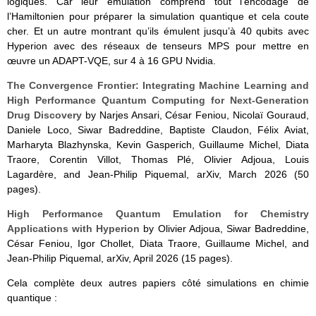
logiques. Car leur émulation comprend tout l’encodage de
l’Hamiltonien pour préparer la simulation quantique et cela coute
cher. Et un autre montrant qu’ils émulent jusqu’à 40 qubits avec
Hyperion avec des réseaux de tenseurs MPS pour mettre en
œuvre un ADAPT-VQE, sur 4 à 16 GPU Nvidia.
The Convergence Frontier: Integrating Machine Learning and
High Performance Quantum Computing for Next-Generation
Drug Discovery
by Narjes Ansari, César Feniou, Nicolaï Gouraud,
Daniele Loco, Siwar Badreddine, Baptiste Claudon, Félix Aviat,
Marharyta Blazhynska, Kevin Gasperich, Guillaume Michel, Diata
Traore, Corentin Villot, Thomas Plé, Olivier Adjoua, Louis
Lagardère, and Jean-Philip Piquemal, arXiv, March 2026 (50
pages).
High Performance Quantum Emulation for Chemistry
Applications with Hyperion
by Olivier Adjoua, Siwar Badreddine,
César Feniou, Igor Chollet, Diata Traore, Guillaume Michel, and
Jean-Philip Piquemal, arXiv, April 2026 (15 pages).
Cela complète deux autres papiers côté simulations en chimie
quantique :