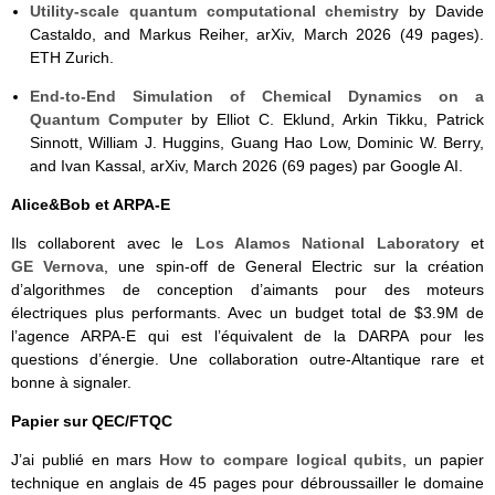
Utility-scale quantum computational chemistry
by Davide
Castaldo, and Markus Reiher, arXiv, March 2026 (49 pages).
ETH Zurich.
End-to-End Simulation of Chemical Dynamics on a
Quantum Computer
by Elliot C. Eklund, Arkin Tikku, Patrick
Sinnott, William J. Huggins, Guang Hao Low, Dominic W. Berry,
and Ivan Kassal, arXiv, March 2026 (69 pages) par Google AI.
Alice&Bob et ARPA-E
Ils collaborent avec le
Los Alamos National Laboratory
et
GE Vernova
, une spin-off de General Electric sur la création
d’algorithmes de conception d’aimants pour des moteurs
électriques plus performants. Avec un budget total de $3.9M de
l’agence ARPA-E qui est l’équivalent de la DARPA pour les
questions d’énergie. Une collaboration outre-Altantique rare et
bonne à signaler.
Papier sur QEC/FTQC
J’ai publié en mars
How to compare logical qubits
, un papier
technique en anglais de 45 pages pour débroussailler le domaine