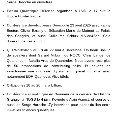
Serge Haroche en ouverture.
Forum Quantique Défense
organisée à l’AID le 17 avril à
l’Ecole Polytechnique.
Conférence développeurs Devoxx
le 23 avril 2026 avec Fanny
Bouton, Olivier Ezratty et Sébastien Marie de Matmut au Palais
des Congrès, et aussi Guillaume Schurk d’Alice&Bob. Cela
durera 3 heures en tout.
QEI Workshop
du 18 au 22 mai à Barcelone. Un beau line-up
de speakers dont Gerard Milburn du NQCC, Chris Langer de
Quantinuum, Natalia Ares de Quantrolox. Nous avons reçu plus
de 50 propositions de contributing talks. Et devons en
sélectionner une vingtaine. J’y anime un panel industriel avec
notamment EDF, Quandela, Alice&Bob.
Q-Expo
les 18 au 20 mai à Bilbao.
Conférence scientifique
en l’honneur de la carrière de Philippe
Grangier à l’IOGS le 4 juin. Keynote d’Alain Aspect, of course et
aussi de Serge Haroche. J’y interviens pour parler du lien entre
l’IA et les sciences quantiques.