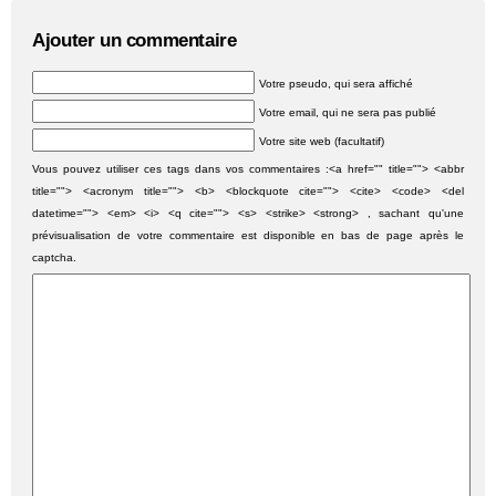
Ajouter un commentaire
Votre pseudo, qui sera affiché
Votre email, qui ne sera pas publié
Votre site web (facultatif)
Vous pouvez utiliser ces tags dans vos commentaires :<a href="" title=""> <abbr
title=""> <acronym title=""> <b> <blockquote cite=""> <cite> <code> <del
datetime=""> <em> <i> <q cite=""> <s> <strike> <strong> , sachant qu'une
prévisualisation de votre commentaire est disponible en bas de page après le
captcha.