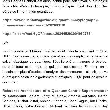
Mais Charles Bennett est aussi connu pour son travail sur le calcul
réversible, d’abord classique, puis quantique. Il est donc l’un des
pères de l’information quantique.
https://www.quantamagazine.org/quantum-cryptography-
pioneers-win-turing-award-20260318/
https://x.com/Andr3yGR/status/2034452930049527834
IBM
Ils ont publié un blueprint sur le calcul hybride associant QPU et
HPC. C’est assez générique et décrit bien la complémentarité entre
calcul classique et quantique, l’équilibre étant amené à évoluer
dans le futur selon eux, ce qui peut se discuter. En effet, on a
besoin de plus d’études d’analyse des ressources classiques vs
quantiques selon les algorithmes quantiques FTQC pour en avoir le
cœur net.
Reference Architecture of a Quantum-Centric Supercomputer
by Seetharami Seelam, Jerry M. Chow, Antonio Córcoles, Sarah
Sheldon, Tushar Mittal, Abhinav Kandala, Sean Dague, Ian Hincks,
Hiroshi Horii, Blake Johnson, Michael Le, Hani Jamjoom, and Jay