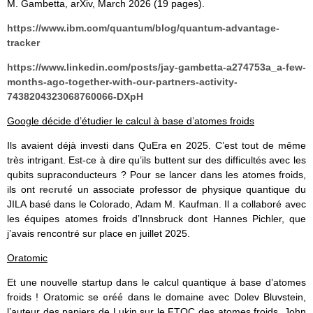
M. Gambetta, arXiv, March 2026 (19 pages).
https://www.ibm.com/quantum/blog/quantum-advantage-
tracker
https://www.linkedin.com/posts/jay-gambetta-a274753a_a-few-
months-ago-together-with-our-partners-activity-
7438204323068760066-DXpH
Google décide d’étudier le calcul à base d’atomes froids
Ils avaient déjà investi dans QuEra en 2025. C’est tout de même
très intrigant. Est-ce à dire qu’ils buttent sur des difficultés avec les
qubits supraconducteurs ? Pour se lancer dans les atomes froids,
ils ont
recruté
un associate professor de physique quantique du
JILA basé dans le Colorado, Adam M. Kaufman. Il a collaboré avec
les équipes atomes froids d’Innsbruck dont Hannes Pichler, que
j’avais rencontré sur place en juillet 2025.
Oratomic
Et une nouvelle startup dans le calcul quantique à base d’atomes
froids ! Oratomic se
créé
dans le domaine avec Dolev Bluvstein,
l’auteur des papiers de Lukin sur le FTQC des atomes froids. John