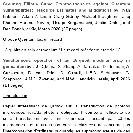
Securing Elliptic Curve Cryptocurrencies against Quantum
Vulnerabilities: Resource Estimates and Mitigations
by Ryan
Babbush, Adam Zalcman, Craig Gidney, Michael Broughton, Tanuj
Khattar, Hartmut Neven, Thiago Bergamaschi, Justin Drake, and
Dan Boneh, arXiv, March 2026 (57 pages).
Groove Quantum bat un record
18 qubits en spin germanium ! Le record précédent était de 12.
Simultaneous operation of an 18-qubit modular array in
germanium
by J.J. Dijkema, X. Zhang, A. Bardakas, D. Bouman, A.
Cuzzocrea, D. van Driel, D. Girardi, L.E.A. Stehouwer, G.
Scappucci, A.M.J. Zwerver, and N.W. Hendrickx, arXiv, April 2026
(14 pages).
Transduction
Papier intéressant de QPhox sur la transduction de photons
microondes vers/de photons optiques. Il compare l’efficacité de
cette transduction avec une connexion passant par câbles
microondes. Les résultats sont voisins. Mais cela ne concerne pas
l’interconnexion d’ordinateurs quantiques supraconducteurs via des