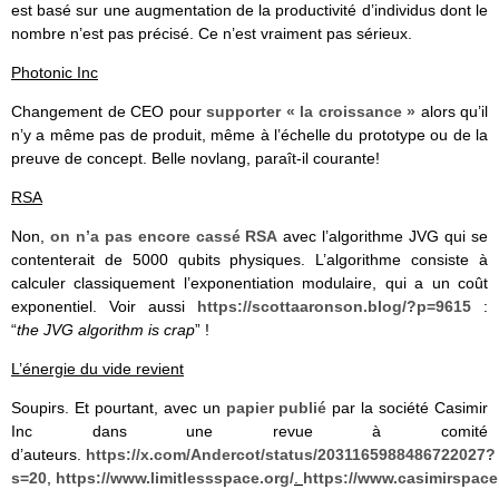
est basé sur une augmentation de la productivité d’individus dont le
nombre n’est pas précisé. Ce n’est vraiment pas sérieux.
Photonic Inc
Changement de CEO pour
supporter « la croissance »
alors qu’il
n’y a même pas de produit, même à l’échelle du prototype ou de la
preuve de concept. Belle novlang, paraît-il courante!
RSA
Non,
on n’a pas encore cassé RSA
avec l’algorithme JVG qui se
contenterait de 5000 qubits physiques. L’algorithme consiste à
calculer classiquement l’exponentiation modulaire, qui a un coût
exponentiel. Voir aussi
https://scottaaronson.blog/?p=9615
:
“
the JVG algorithm is crap
” !
L’énergie du vide revient
Soupirs. Et pourtant, avec un
papier publié
par la société Casimir
Inc dans une revue à comité
d’auteurs.
https://x.com/Andercot/status/2031165988486722027?
s=20
,
https://www.limitlessspace.org/
.
https://www.casimirspace