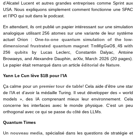
d’Alcatel Lucent et autres grandes entreprises comme Sprint aux
USA. Nous expliquons simplement comment fonctionne une SPAC
et l’IPO qui suit dans le podcast.
En attendant, ils ont publié un papier intéressant sur une simulation
analogique utilisant 256 atomes sur une variante de leur système
actuel Orion :
One-to-one quantum simulation of the low-
dimensional frustrated quantum magnet TmMgGaO$_4$ with
256 qubits
by Lucas Leclerc, Constantin Dalyac, Antoine
Browaeys, and Alexandre Dauphin, arXiv, March 2026 (20 pages).
Le papier était remarqué dans un article
éditorial de Nature
.
Yann Le Cun lève $1B pour l’IA
Ça calme pour un
premier tour de table
! Cela aide d’être une star
de l’IA et d’avoir la médaille Turing. Il veut développer des « world
models », des IA comprenant mieux leur environnement. Cela
concerne les interfaces avec le monde physique. C’est un peu
orthogonal avec ce qui se passe du côté des LLMs.
Quantum Times
Un
nouveau media
, spécialisé dans les questions de stratégie et