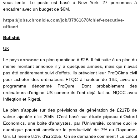
vous tente. Le poste est basé à New York. 27 personnes à
encadrer avec un budget de $6M.
https://jobs.chronicle.com/job/37961678/chief-executive-
officer/
Bullshit
UK
Le pays
annonce
un plan quantique à £2B. Il fait suite à un plan du
même montant annoncé il y a quelques années, mais qui n’avait
pas été entièrement suivi d’effets. Ils prévoient leur ProQCima civil
pour acheter des ordinateurs FTQC à hauteur de 1B£, avec un
programme dénommé ProQure. Dont probablement des
ordinateurs d’origine US comme ils l’ont déjà fait au NQCC avec
Infleqtion et Rigetti.
Le plan s’appuie sur des prévisions de génération de £217B de
valeur ajoutée d’ici 2045. C’est basé sur
étude pipeau
d’Oxford
Economics, une boite d’analystes, par l’Université, comme quoi le
quantique pourrait améliorer la productivité de 7% au Royaume-
Uni. Et même 8.3% d’ici 2055. On se demande comment ! Le calcul