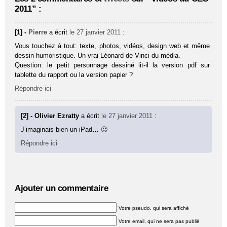
2011” :
[1] -
Pierre
a écrit
le 27 janvier 2011
:
Vous touchez à tout: texte, photos, vidéos, design web et même
dessin humoristique. Un vrai Léonard de Vinci du média.
Question: le petit personnage dessiné lit-il la version pdf sur
tablette du rapport ou la version papier ?
Répondre ici
[2] - Olivier Ezratty
a écrit
le 27 janvier 2011
:
J’imaginais bien un iPad… 🙂
Répondre ici
Ajouter un commentaire
Votre pseudo, qui sera affiché
Votre email, qui ne sera pas publié