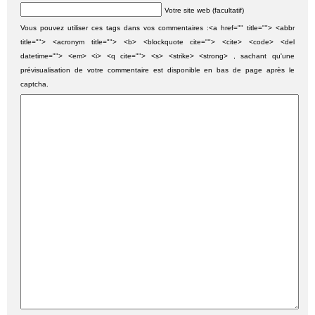
Votre site web (facultatif)
Vous pouvez utiliser ces tags dans vos commentaires :<a href="" title=""> <abbr
title=""> <acronym title=""> <b> <blockquote cite=""> <cite> <code> <del
datetime=""> <em> <i> <q cite=""> <s> <strike> <strong> , sachant qu'une
prévisualisation de votre commentaire est disponible en bas de page après le
captcha.