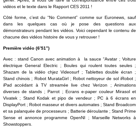
gêner. Après, à vous de faire la correspondance entre ces trois
vidéos et le texte dans le Rapport CES 2011 !
Côté forme, c’est du “No Comment” comme sur Euronews, sauf
dans les quelques cas où je pose des questions aux
démonstrateurs pendant les vidéos. Voici cependant le contenu de
chacune des vidéos histoire de vous y retrouver !
Première vidéo (6’51”)
Avec : stand Canon avec animation à la sauce “Avatar ; Voiture
électrique General Electric ; Boules qui roulent toutes seules ;
Shazam de la vidéo chjez Videosurf ; Tablettes double écran ;
Stand chinois ; Robot MurataGirl ; Robot nettoyeur de sol iRobot ;
iPad accédant à TV streamée live chez Verizon ; Animations
diverses de stands ; Parrot ; Ecrans e-paper couleur Mirasol et
Vivatek ; Stand Kodak et pipo de vendeur ; PC à 6 écrans en
DisplayPort ; Robot masseur et divers automates ; Stand Broadcom
et sa palanquée de processeurs ; Batterie déroulante ; Stand Prime
Sense et annonce programme OpenNI ; Marseille Networks à
Showstoppers.