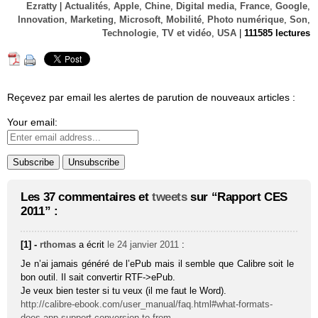
Ezratty
|
Actualités
,
Apple
,
Chine
,
Digital media
,
France
,
Google
,
Innovation
,
Marketing
,
Microsoft
,
Mobilité
,
Photo numérique
,
Son
,
Technologie
,
TV et vidéo
,
USA
|
111585 lectures
Reçevez par email les alertes de parution de nouveaux articles :
Your email:
Les 37 commentaires et
tweets
sur “Rapport CES
2011” :
[1] -
rthomas
a écrit
le 24 janvier 2011
:
Je n’ai jamais généré de l’ePub mais il semble que Calibre soit le
bon outil. Il sait convertir RTF->ePub.
Je veux bien tester si tu veux (il me faut le Word).
http://calibre-ebook.com/user_manual/faq.html#what-formats-
does-app-support-conversion-to-from