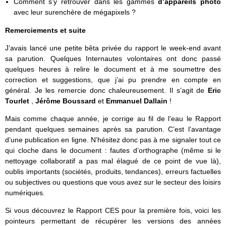
Comment s’y retrouver dans les gammes
d’appareils photo
avec leur surenchère de mégapixels ?
Remerciements et suite
J’avais lancé une petite bêta privée du rapport le week-end avant
sa parution. Quelques Internautes volontaires ont donc passé
quelques heures à relire le document et à me soumettre des
correction et suggestions, que j’ai pu prendre en compte en
général. Je les remercie donc chaleureusement. Il s’agit de
Eric
Tourlet
,
Jérôme Boussard
et
Emmanuel Dallain
!
Mais comme chaque année, je corrige au fil de l’eau le Rapport
pendant quelques semaines après sa parution. C’est l’avantage
d’une publication en ligne. N’hésitez donc pas à me signaler tout ce
qui cloche dans le document : fautes d’orthographe (même si le
nettoyage collaboratif a pas mal élagué de ce point de vue là),
oublis importants (sociétés, produits, tendances), erreurs factuelles
ou subjectives ou questions que vous avez sur le secteur des loisirs
numériques.
Si vous découvrez le Rapport CES pour la première fois, voici les
pointeurs permettant de récupérer les versions des années