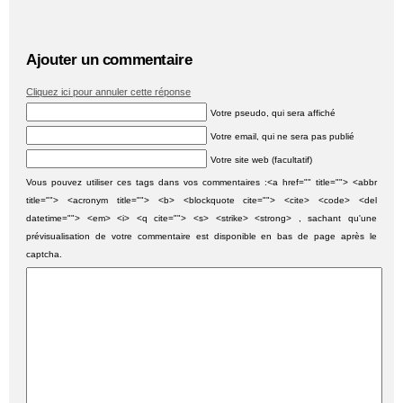
Ajouter un commentaire
Cliquez ici pour annuler cette réponse
Votre pseudo, qui sera affiché
Votre email, qui ne sera pas publié
Votre site web (facultatif)
Vous pouvez utiliser ces tags dans vos commentaires :<a href="" title=""> <abbr
title=""> <acronym title=""> <b> <blockquote cite=""> <cite> <code> <del
datetime=""> <em> <i> <q cite=""> <s> <strike> <strong> , sachant qu'une
prévisualisation de votre commentaire est disponible en bas de page après le
captcha.