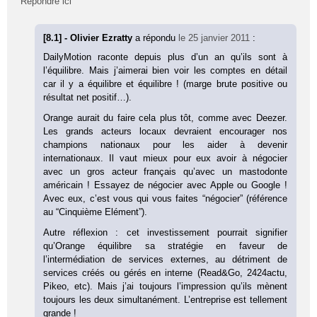
Répondre ici
[8.1] - Olivier Ezratty
a répondu
le 25 janvier 2011
:
DailyMotion raconte depuis plus d’un an qu’ils sont à
l’équilibre. Mais j’aimerai bien voir les comptes en détail
car il y a équilibre et équilibre ! (marge brute positive ou
résultat net positif…).
Orange aurait du faire cela plus tôt, comme avec Deezer.
Les grands acteurs locaux devraient encourager nos
champions nationaux pour les aider à devenir
internationaux. Il vaut mieux pour eux avoir à négocier
avec un gros acteur français qu’avec un mastodonte
américain ! Essayez de négocier avec Apple ou Google !
Avec eux, c’est vous qui vous faites “négocier” (référence
au “Cinquième Elément”).
Autre réflexion : cet investissement pourrait signifier
qu’Orange équilibre sa stratégie en faveur de
l’intermédiation de services externes, au détriment de
services créés ou gérés en interne (Read&Go, 2424actu,
Pikeo, etc). Mais j’ai toujours l’impression qu’ils mènent
toujours les deux simultanément. L’entreprise est tellement
grande !