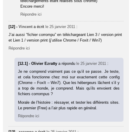
téléchargements étant réalisés sous chrome)
Encore merci!
Répondre ici
[12] -
Vincent
a écrit
le 25 janvier 2011
:
J’ai aussi “fichier corrompu” en téléchargeant Lien 3 / version print
et Lien 1 / version print (j’utilise Chrome / Foxit / Win7)
Répondre ici
[12.1] - Olivier Ezratty
a répondu
le 25 janvier 2011
:
Je ne comprend vraiment pas ce qu’il se passe. Je teste,
et cela fonctionne chez moi sur exactement cette config
(Chrome – FoxIt – Win7). Que les hébergeurs lâchent s’il y
a trop de monde, je comprend. Mais qu’ils envoient des
fichiers corrompus ?
Morale de l’histoire : réssayer, et tester les différents sites.
Le premier (Free) a l’air plus rapide en général.
Répondre ici
[13] -
zezenne
a écrit
le 25 janvier 2011
: