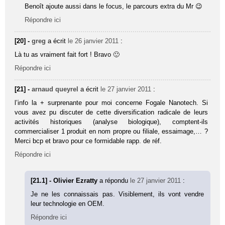
Benoît ajoute aussi dans le focus, le parcours extra du Mr 😉
Répondre ici
[20] -
greg
a écrit
le 26 janvier 2011
:
Là tu as vraiment fait fort ! Bravo 🙂
Répondre ici
[21] -
arnaud queyrel
a écrit
le 27 janvier 2011
:
l’info la + surprenante pour moi concerne Fogale Nanotech. Si
vous avez pu discuter de cette diversification radicale de leurs
activités historiques (analyse biologique), comptent-ils
commercialiser 1 produit en nom propre ou filiale, essaimage,… ?
Merci bcp et bravo pour ce formidable rapp. de réf.
Répondre ici
[21.1] - Olivier Ezratty
a répondu
le 27 janvier 2011
:
Je ne les connaissais pas. Visiblement, ils vont vendre
leur technologie en OEM.
Répondre ici