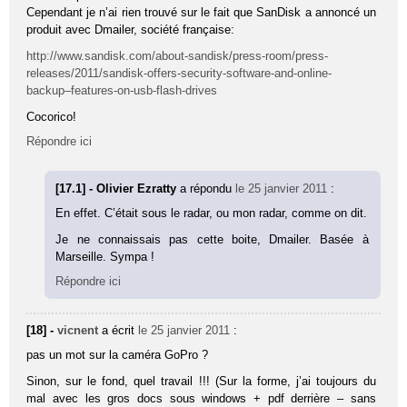
Cependant je n’ai rien trouvé sur le fait que SanDisk a annoncé un
produit avec Dmailer, société française:
http://www.sandisk.com/about-sandisk/press-room/press-
releases/2011/sandisk-offers-security-software-and-online-
backup–features-on-usb-flash-drives
Cocorico!
Répondre ici
[17.1] - Olivier Ezratty
a répondu
le 25 janvier 2011
:
En effet. C’était sous le radar, ou mon radar, comme on dit.
Je ne connaissais pas cette boite, Dmailer. Basée à
Marseille. Sympa !
Répondre ici
[18] -
vicnent
a écrit
le 25 janvier 2011
:
pas un mot sur la caméra GoPro ?
Sinon, sur le fond, quel travail !!! (Sur la forme, j’ai toujours du
mal avec les gros docs sous windows + pdf derrière – sans