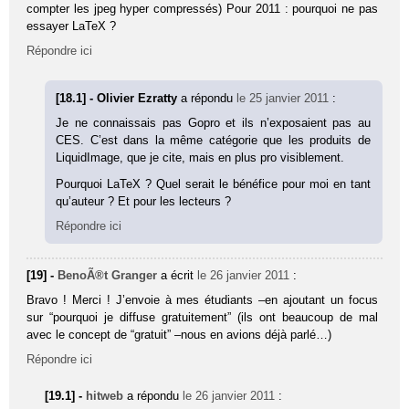
compter les jpeg hyper compressés) Pour 2011 : pourquoi ne pas
essayer LaTeX ?
Répondre ici
[18.1] - Olivier Ezratty
a répondu
le 25 janvier 2011
:
Je ne connaissais pas Gopro et ils n’exposaient pas au
CES. C’est dans la même catégorie que les produits de
LiquidImage, que je cite, mais en plus pro visiblement.
Pourquoi LaTeX ? Quel serait le bénéfice pour moi en tant
qu’auteur ? Et pour les lecteurs ?
Répondre ici
[19] -
BenoÃ®t Granger
a écrit
le 26 janvier 2011
:
Bravo ! Merci ! J’envoie à mes étudiants –en ajoutant un focus
sur “pourquoi je diffuse gratuitement” (ils ont beaucoup de mal
avec le concept de “gratuit” –nous en avions déjà parlé…)
Répondre ici
[19.1] -
hitweb
a répondu
le 26 janvier 2011
: