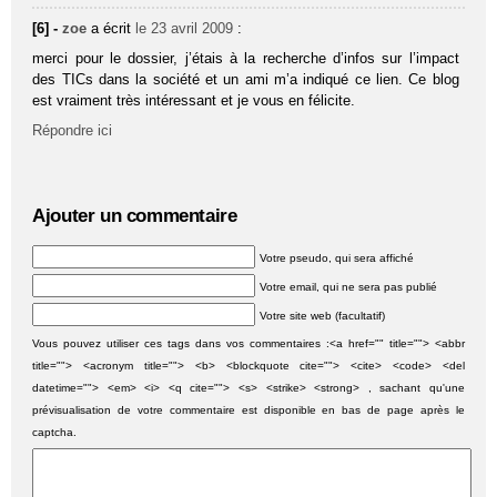
[6] -
zoe
a écrit
le 23 avril 2009
:
merci pour le dossier, j’étais à la recherche d’infos sur l’impact
des TICs dans la société et un ami m’a indiqué ce lien. Ce blog
est vraiment très intéressant et je vous en félicite.
Répondre ici
Ajouter un commentaire
Votre pseudo, qui sera affiché
Votre email, qui ne sera pas publié
Votre site web (facultatif)
Vous pouvez utiliser ces tags dans vos commentaires :<a href="" title=""> <abbr
title=""> <acronym title=""> <b> <blockquote cite=""> <cite> <code> <del
datetime=""> <em> <i> <q cite=""> <s> <strike> <strong> , sachant qu'une
prévisualisation de votre commentaire est disponible en bas de page après le
captcha.