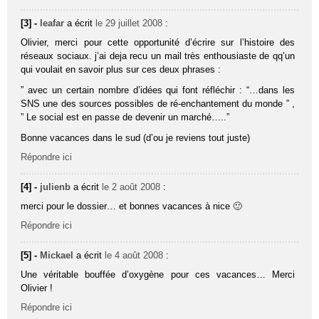
[3] -
leafar
a écrit
le 29 juillet 2008
:
Olivier, merci pour cette opportunité d’écrire sur l’histoire des
réseaux sociaux. j’ai deja recu un mail très enthousiaste de qq’un
qui voulait en savoir plus sur ces deux phrases :
” avec un certain nombre d’idées qui font réfléchir : “…dans les
SNS une des sources possibles de ré-enchantement du monde ” ,
” Le social est en passe de devenir un marché…..”
Bonne vacances dans le sud (d’ou je reviens tout juste)
Répondre ici
[4] -
julienb
a écrit
le 2 août 2008
:
merci pour le dossier… et bonnes vacances à nice 🙂
Répondre ici
[5] -
Mickael
a écrit
le 4 août 2008
:
Une véritable bouffée d’oxygène pour ces vacances… Merci
Olivier !
Répondre ici