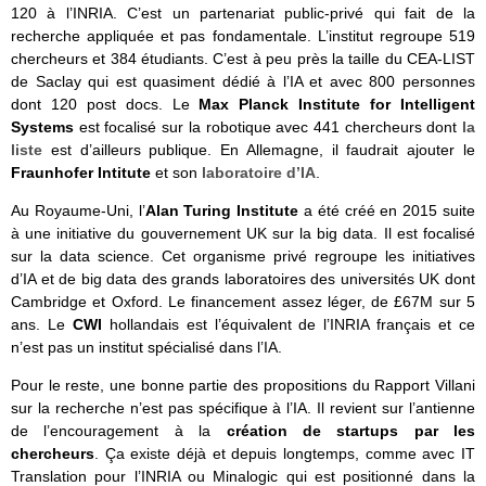
120 à l’INRIA. C’est un partenariat public-privé qui fait de la
recherche appliquée et pas fondamentale. L’institut regroupe 519
chercheurs et 384 étudiants. C’est à peu près la taille du CEA-LIST
de Saclay qui est quasiment dédié à l’IA et avec 800 personnes
dont 120 post docs. Le
Max Planck Institute for Intelligent
Systems
est focalisé sur la robotique avec 441 chercheurs dont
la
liste
est d’ailleurs publique. En Allemagne, il faudrait ajouter le
Fraunhofer Intitute
et son
laboratoire d’IA
.
Au Royaume-Uni, l’
Alan Turing Institute
a été créé en 2015 suite
à une initiative du gouvernement UK sur la big data. Il est focalisé
sur la data science. Cet organisme privé regroupe les initiatives
d’IA et de big data des grands laboratoires des universités UK dont
Cambridge et Oxford. Le financement assez léger, de £67M sur 5
ans. Le
CWI
hollandais est l’équivalent de l’INRIA français et ce
n’est pas un institut spécialisé dans l’IA.
Pour le reste, une bonne partie des propositions du Rapport Villani
sur la recherche n’est pas spécifique à l’IA. Il revient sur l’antienne
de l’encouragement à la
création de startups par les
chercheurs
. Ça existe déjà et depuis longtemps, comme avec IT
Translation pour l’INRIA ou Minalogic qui est positionné dans la