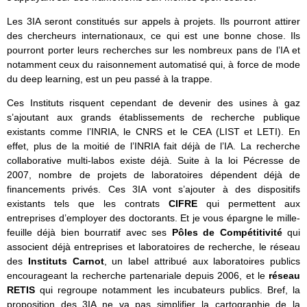
Les 3IA seront constitués sur appels à projets. Ils pourront attirer
des chercheurs internationaux, ce qui est une bonne chose. Ils
pourront porter leurs recherches sur les nombreux pans de l’IA et
notamment ceux du raisonnement automatisé qui, à force de mode
du deep learning, est un peu passé à la trappe.
Ces Instituts risquent cependant de devenir des usines à gaz
s’ajoutant aux grands établissements de recherche publique
existants comme l’INRIA, le CNRS et le CEA (LIST et LETI). En
effet, plus de la moitié de l’INRIA fait déjà de l’IA. La recherche
collaborative multi-labos existe déjà. Suite à la loi Pécresse de
2007, nombre de projets de laboratoires dépendent déjà de
financements privés. Ces 3IA vont s’ajouter à des dispositifs
existants tels que les contrats
CIFRE
qui permettent aux
entreprises d’employer des doctorants. Et je vous épargne le mille-
feuille déjà bien bourratif avec ses
Pôles de Compétitivité
qui
associent déjà entreprises et laboratoires de recherche, le réseau
des
Instituts Carnot
, un label attribué aux laboratoires publics
encourageant la recherche partenariale depuis 2006, et le
réseau
RETIS
qui regroupe notamment les incubateurs publics. Bref, la
proposition des 3IA ne va pas simplifier la cartographie de la