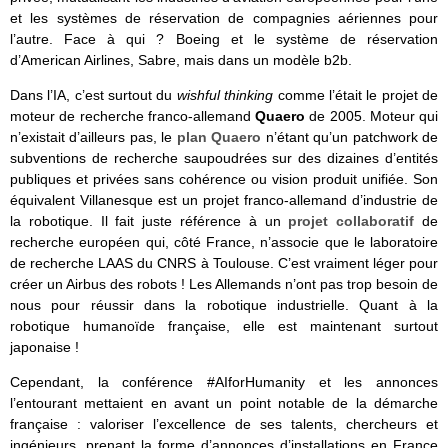
et les systèmes de réservation de compagnies aériennes pour
l’autre. Face à qui ? Boeing et le système de réservation
d’American Airlines, Sabre, mais dans un modèle b2b.
Dans l’IA, c’est surtout du
wishful thinking
comme l’était le projet de
moteur de recherche franco-allemand
Quaero
de 2005. Moteur qui
n’existait d’ailleurs pas, le
plan Quaero
n’étant qu’un patchwork de
subventions de recherche saupoudrées sur des dizaines d’entités
publiques et privées sans cohérence ou vision produit unifiée. Son
équivalent Villanesque est un projet franco-allemand d’industrie de
la robotique. Il fait juste référence à un
projet collaboratif
de
recherche européen qui, côté France, n’associe que le laboratoire
de recherche LAAS du CNRS à Toulouse. C’est vraiment léger pour
créer un Airbus des robots ! Les Allemands n’ont pas trop besoin de
nous pour réussir dans la robotique industrielle. Quant à la
robotique humanoïde française, elle est maintenant surtout
japonaise !
Cependant, la conférence #AIforHumanity et les annonces
l’entourant mettaient en avant un point notable de la démarche
française : valoriser l’excellence de ses talents, chercheurs et
ingénieurs, prenant la forme d’annonces d’installations en France