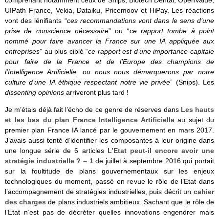
comprenant notamment ceux de Snips, Biotech Dental, OpenValue,
UIPath France, Vekia, Dataiku, Pricemoov et HiPay. Les réactions
vont des lénifiants “
ces recommandations vont dans le sens d’une
prise de conscience nécessaire
” ou “
ce rapport tombe à point
nommé pour faire avancer la France sur une IA appliquée aux
entreprises
” au plus ciblé “
ce rapport est d’une importance capitale
pour faire de la France et de l’Europe des champions de
l’Intelligence Artificielle, ou nous nous démarquerons par notre
culture d’une IA éthique respectant notre vie privée
” (Snips). Les
dissenting opinions
arriveront plus tard !
Je m’étais déjà fait l’écho de ce genre de réserves dans
Les hauts
et les bas du plan France Intelligence Artificielle
au sujet du
premier plan France IA lancé par le gouvernement en mars 2017.
J’avais aussi tenté d’identifier les composantes à leur origine dans
une longue série de 6 articles
L’Etat peut-il encore avoir une
stratégie industrielle ? – 1
de juillet à septembre 2016 qui portait
sur la foultitude de plans gouvernementaux sur les enjeux
technologiques du moment, passé en revue le rôle de l’Etat dans
l’accompagnement de stratégies industrielles, puis décrit un
cahier
des charges
de plans industriels ambitieux. Sachant que le rôle de
l’Etat n’est pas de décréter quelles innovations engendrer mais