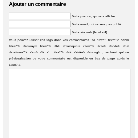
Ajouter un commentaire
Votre pseudo, qui sera affiché
Votre email, qui ne sera pas publié
Votre site web (facultatif)
Vous pouvez utiliser ces tags dans vos commentaires :<a href="" title=""> <abbr
title=""> <acronym title=""> <b> <blockquote cite=""> <cite> <code> <del
datetime=""> <em> <i> <q cite=""> <s> <strike> <strong> , sachant qu'une
prévisualisation de votre commentaire est disponible en bas de page après le
captcha.