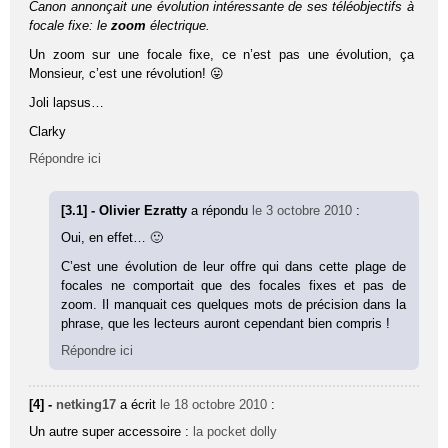
Canon annon­çait une évolu­tion inté­res­sante de ses télé­ob­jec­tifs à
focale fixe: le
zoom
élec­trique.
Un zoom sur une focale fixe, ce n’est pas une évolution, ça
Monsieur, c’est une révolution! 😛
Joli lapsus…
Clarky
Répondre ici
[3.1] - Olivier Ezratty
a répondu
le 3 octobre 2010
:
Oui, en effet… 🙂
C’est une évolution de leur offre qui dans cette plage de
focales ne comportait que des focales fixes et pas de
zoom. Il manquait ces quelques mots de précision dans la
phrase, que les lecteurs auront cependant bien compris !
Répondre ici
[4] -
netking17
a écrit
le 18 octobre 2010
:
Un autre super accessoire :
la pocket dolly