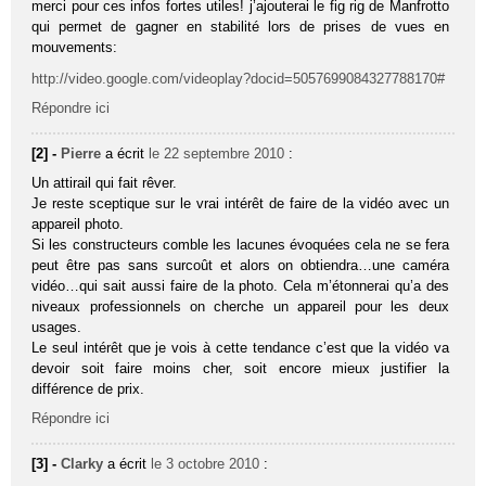
merci pour ces infos fortes utiles! j’ajouterai le fig rig de Manfrotto
qui permet de gagner en stabilité lors de prises de vues en
mouvements:
http://video.google.com/videoplay?docid=5057699084327788170#
Répondre ici
[2] -
Pierre
a écrit
le 22 septembre 2010
:
Un attirail qui fait rêver.
Je reste sceptique sur le vrai intérêt de faire de la vidéo avec un
appareil photo.
Si les constructeurs comble les lacunes évoquées cela ne se fera
peut être pas sans surcoût et alors on obtiendra…une caméra
vidéo…qui sait aussi faire de la photo. Cela m’étonnerai qu’a des
niveaux professionnels on cherche un appareil pour les deux
usages.
Le seul intérêt que je vois à cette tendance c’est que la vidéo va
devoir soit faire moins cher, soit encore mieux justifier la
différence de prix.
Répondre ici
[3] -
Clarky
a écrit
le 3 octobre 2010
: