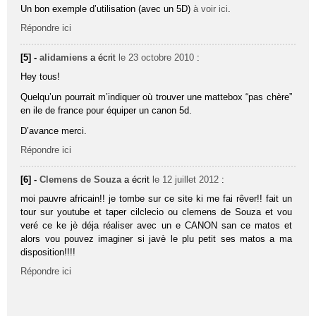
Un bon exemple d’utilisation (avec un 5D)
à voir ici
.
Répondre ici
[5] -
alidamiens
a écrit
le 23 octobre 2010
:
Hey tous!
Quelqu’un pourrait m’indiquer où trouver une mattebox “pas chère”
en ile de france pour équiper un canon 5d.
D’avance merci.
Répondre ici
[6] -
Clemens de Souza
a écrit
le 12 juillet 2012
:
moi pauvre africain!! je tombe sur ce site ki me fai rêver!! fait un
tour sur youtube et taper cilclecio ou clemens de Souza et vou
veré ce ke jè déja réaliser avec un e CANON san ce matos et
alors vou pouvez imaginer si javè le plu petit ses matos a ma
disposition!!!!
Répondre ici