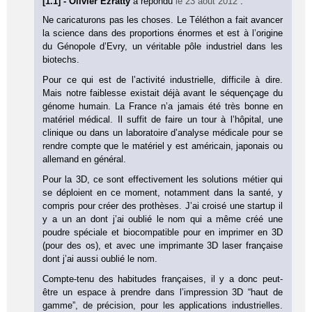
[1.1] - Olivier Ezratty
a répondu
le 23 août 2012
:
Ne caricaturons pas les choses. Le Téléthon a fait avancer
la science dans des proportions énormes et est à l’origine
du Génopole d’Evry, un véritable pôle industriel dans les
biotechs.
Pour ce qui est de l’activité industrielle, difficile à dire.
Mais notre faiblesse existait déjà avant le séquençage du
génome humain. La France n’a jamais été très bonne en
matériel médical. Il suffit de faire un tour à l’hôpital, une
clinique ou dans un laboratoire d’analyse médicale pour se
rendre compte que le matériel y est américain, japonais ou
allemand en général.
Pour la 3D, ce sont effectivement les solutions métier qui
se déploient en ce moment, notamment dans la santé, y
compris pour créer des prothèses. J’ai croisé une startup il
y a un an dont j’ai oublié le nom qui a même créé une
poudre spéciale et biocompatible pour en imprimer en 3D
(pour des os), et avec une imprimante 3D laser française
dont j’ai aussi oublié le nom.
Compte-tenu des habitudes françaises, il y a donc peut-
être un espace à prendre dans l’impression 3D “haut de
gamme”, de précision, pour les applications industrielles.