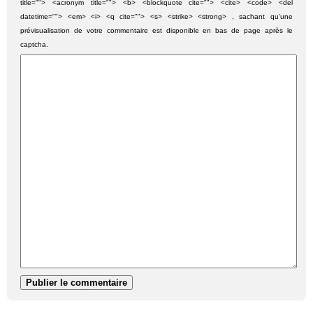
title=""> <acronym title=""> <b> <blockquote cite=""> <cite> <code> <del
datetime=""> <em> <i> <q cite=""> <s> <strike> <strong> , sachant qu'une
prévisualisation de votre commentaire est disponible en bas de page après le
captcha.