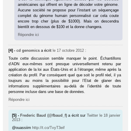
américaines qui offrent en ligne de décoder votre génome.
Aucune société ne propose pour l’instant un séquençage
complet du génome humain personnalisé car cela coute
encore trop cher (plus de $1000). Mais on descendra
bientôt en dessous de $100 et la donne changera.
Répondre ici
[4] -
cd genomics
a écrit
le 17 octobre 2012
:
Toute cette discussion semble manquer le point. Échantillons
d’ADN eux-mêmes sont presque universellement retenu par
application de la loi aux États-Unis et à l’étranger, même après la
création du profil. Par conséquent quel que soit le profil réel, il ya
toujours au moins la possibilité pour l’Etat de glaner des
informations supplémentaires au-delà de l’identité de toute
personne incluse dans une base de données.
Répondre ici
[5] -
Frederic Baud (@fbaud_f)
a écrit sur
Twitter
le 18 janvier
2013
:
@ouassiim
http://t.co/TvyT3eif