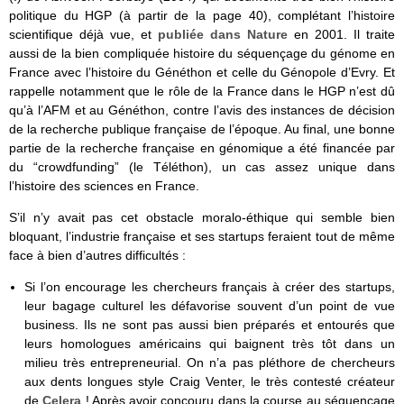
politique du HGP (à partir de la page 40), complétant l’histoire
scientifique déjà vue, et
publiée dans Nature
en 2001. Il traite
aussi de la bien compliquée histoire du séquençage du génome en
France avec l’histoire du Généthon et celle du Génopole d’Evry. Et
rappelle notamment que le rôle de la France dans le HGP n’est dû
qu’à l’AFM et au Généthon, contre l’avis des instances de décision
de la recherche publique française de l’époque. Au final, une bonne
partie de la recherche française en génomique a été financée par
du “crowdfunding” (le Téléthon), un cas assez unique dans
l’histoire des sciences en France.
S’il n’y avait pas cet obstacle moralo-éthique qui semble bien
bloquant, l’industrie française et ses startups feraient tout de même
face à bien d’autres difficultés :
Si l’on encourage les chercheurs français à créer des startups,
leur bagage culturel les défavorise souvent d’un point de vue
business. Ils ne sont pas aussi bien préparés et entourés que
leurs homologues américains qui baignent très tôt dans un
milieu très entrepreneurial. On n’a pas pléthore de chercheurs
aux dents longues style Craig Venter, le très contesté créateur
de
Celera
! Après avoir concouru dans la course au séquençage