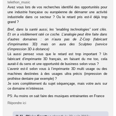
telethon_music
Avez vous lors de vos recherches identifié des opportunités pour
une industrie française ou européenne de démarrer une activité
industrielle dans ce secteur ? Ou le retard pris est-il déjà trop
grand ?
Bref, dans la santé aussi, les “enabling tech­no­lo­gies” sont clés.
Et on a visi­ble­ment raté ce coche. L’analogie peut être faite dans
d’autres domaines : on n’aura pas de Z-Corp (fabri­cant
d’imprimantes 3D) mais on aura des Sculp­teo (ser­vice
d’impression 3D à dis­tance)
Là aussi pensez vous que le retard est trop important ? Un
fabricant d’imprimante 3D français, en faisant du me too, cela
aurait-il du sens et une opportunité de business selon vous ?
L’avenir est-il selon vous à l’imprimante 3D multi usage ou des
machines destinées à des usages ultra précis (impression de
prothèse dentaire par exemple) ?
Je sors complètement du sujet séquençage, mais votre avis sur
ce domaine m’intéresse.
PS: Au moins on sait faire des musiques entrainantes en France
Répondre ici