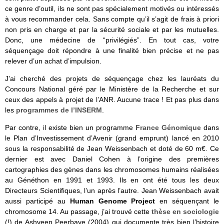
ce genre d’outil, ils ne sont pas spécialement motivés ou intéressés
à vous recommander cela. Sans compte qu’il s’agit de frais à priori
non pris en charge et par la sécurité sociale et par les mutuelles.
Donc, une médecine de “privilégiés”. En tout cas, votre
séquençage doit répondre à une finalité bien précise et ne pas
relever d’un achat d’impulsion.
J’ai cherché des projets de séquençage chez les lauréats du
Concours National géré par le Ministère de la Recherche et sur
ceux des appels à projet de l’ANR. Aucune trace ! Et pas plus dans
les
programmes de l’INSERM
.
Par contre, il existe bien un programme
France Génomique
dans
le Plan d’Investissement d’Avenir (grand emprunt) lancé en 2010
sous la responsabilité de Jean Weissenbach et doté de 60 m€. Ce
dernier est avec Daniel Cohen à l’origine des premières
cartographies des gènes dans les chromosomes humains réalisées
au Généthon en 1991 et 1993. Ils en ont été tous les deux
Directeurs Scientifiques, l’un après l’autre. Jean Weissenbach avait
aussi participé au
Human Genome Project
en séquençant le
chromosome 14. Au passage, j’ai trouvé cette
thèse en sociologie
(!) de Ashveen Peerbaye (2004) qui documente très bien l’histoire