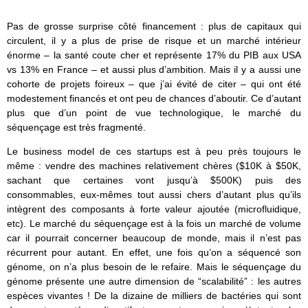
Pas de grosse surprise côté financement : plus de capitaux qui
circulent, il y a plus de prise de risque et un marché intérieur
énorme – la santé coute cher et représente 17% du PIB aux USA
vs 13% en France – et aussi plus d’ambition. Mais il y a aussi une
cohorte de projets foireux – que j’ai évité de citer – qui ont été
modestement financés et ont peu de chances d’aboutir. Ce d’autant
plus que d’un point de vue technologique, le marché du
séquençage est très fragmenté.
Le business model de ces startups est à peu près toujours le
même : vendre des machines relativement chères ($10K à $50K,
sachant que certaines vont jusqu’à $500K) puis des
consommables, eux-mêmes tout aussi chers d’autant plus qu’ils
intègrent des composants à forte valeur ajoutée (microfluidique,
etc). Le marché du séquençage est à la fois un marché de volume
car il pourrait concerner beaucoup de monde, mais il n’est pas
récurrent pour autant. En effet, une fois qu’on a séquencé son
génome, on n’a plus besoin de le refaire. Mais le séquençage du
génome présente une autre dimension de “scalabilité” : les autres
espèces vivantes ! De la dizaine de milliers de bactéries qui sont