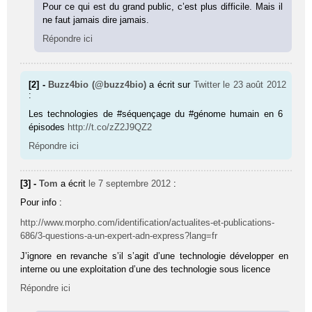
Pour ce qui est du grand public, c’est plus difficile. Mais il
ne faut jamais dire jamais.
Répondre ici
[2] -
Buzz4bio (@buzz4bio)
a écrit sur
Twitter
le 23 août 2012
:
Les technologies de #séquençage du #génome humain en 6
épisodes
http://t.co/zZ2J9QZ2
Répondre ici
[3] -
Tom
a écrit
le 7 septembre 2012
:
Pour info :
http://www.morpho.com/identification/actualites-et-publications-
686/3-questions-a-un-expert-adn-express?lang=fr
J’ignore en revanche s’il s’agit d’une technologie développer en
interne ou une exploitation d’une des technologie sous licence
Répondre ici