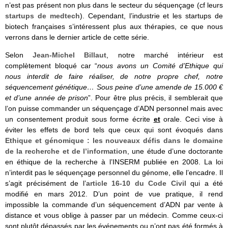
n’est pas présent non plus dans le secteur du séquençage (cf leurs
startups de medtech
). Cependant, l’industrie et les startups de
biotech françaises s’intéressent plus aux thérapies, ce que nous
verrons dans le dernier article de cette série.
Selon
Jean-Michel Billaut
, notre marché intérieur est
complètement bloqué car “
nous avons un Comité d’Ethique qui
nous interdit de faire réaliser, de notre propre chef, notre
séquencement génétique… Sous peine d’une amende de 15.000 €
et d’une année de prison
”. Pour être plus précis, il semblerait que
l’on puisse commander un séquençage d’ADN personnel mais avec
un consentement produit sous forme écrite
et
orale. Ceci vise à
éviter les effets de bord tels que ceux qui sont évoqués dans
Ethique et génomique : les nouveaux défis dans le domaine
de la recherche et de l’information
, une étude d’une doctorante
en éthique de la recherche à l’INSERM publiée en 2008. La loi
n’interdit pas le séquençage personnel du génome, elle l’encadre. Il
s’agit précisément de l’
article 16-10 du Code Civil
qui a été
modifié en mars 2012. D’un point de vue pratique, il rend
impossible la commande d’un séquencement d’ADN par vente à
distance et vous oblige à passer par un médecin. Comme ceux-ci
sont plutôt dépassés par les événements ou n’ont pas été formés à