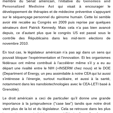
membre du Sénat américain, l’initiative du
Genomics and
Personalized Medicine Act
qui visait à encourager le
développement de thérapies et de médecine préventive s’appuyant
sur le séquençage personnel du génome humain. Cette loi semble
avoir été recalée au Congrès en 2009 puis reprise par quelques
sénateurs dont Patrick Kennedy. Mais cela n’a pas bien avancé
depuis, ce d’autant plus que le congrès US est passé sous le
contrôle des Républicains dans les
mid-term elections
de
novembre 2010.
En tout cas, le législateur américain n’a pas agi dans un sens qui
pouvait bloquer l’expérimentation et l’innovation. Et les organismes
fédéraux ont même contribué à l’accélérer même s’il y a eu au
départ une rivalité entre le NIH (=INSERM chez nous) et le DOE
(Department of Energy, un peu assimilable à notre CEA qui lui aussi
s’intéresse à l’énergie, surtout nucléaire, et aussi à la santé,
notamment dans les nanobiotechnologies avec le CEA-LETI basé à
Grenoble).
Le droit américain a ceci de particulier qu’il donne une grande
importance à la jurisprudence (“case law”) tandis que notre droit
vient plus de la loi et du législateur. Cela se retrouve dans les plus