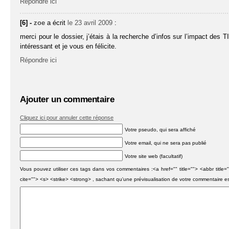
Répondre ici
[6] -
zoe
a écrit
le 23 avril 2009
:
merci pour le dossier, j’étais à la recherche d’infos sur l’impact des 
intéressant et je vous en félicite.
Répondre ici
Ajouter un commentaire
Cliquez ici pour annuler cette réponse
Votre pseudo, qui sera affiché
Votre email, qui ne sera pas publié
Votre site web (facultatif)
Vous pouvez utiliser ces tags dans vos commentaires :<a href="" title=""> <abbr titl
cite=""> <s> <strike> <strong> , sachant qu'une prévisualisation de votre commentaire e