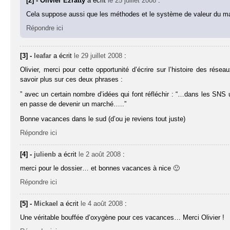
[2] - Olivier Ezratty
a écrit
le 25 juillet 2008
:
Cela suppose aussi que les méthodes et le système de valeur du ma
Répondre ici
[3] -
leafar
a écrit
le 29 juillet 2008
:
Olivier, merci pour cette opportunité d’écrire sur l’histoire des rése
savoir plus sur ces deux phrases :
” avec un certain nombre d’idées qui font réfléchir : “…dans les SNS
en passe de devenir un marché…..”
Bonne vacances dans le sud (d’ou je reviens tout juste)
Répondre ici
[4] -
julienb
a écrit
le 2 août 2008
:
merci pour le dossier… et bonnes vacances à nice 🙂
Répondre ici
[5] -
Mickael
a écrit
le 4 août 2008
:
Une véritable bouffée d’oxygène pour ces vacances… Merci Olivier !