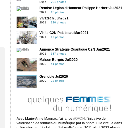
Expo
791 photos
Remise Légion d'Honneur Philippe Herbert Jul2021
2021
15 photos
Vivatech Jun2021
2021
120 photos
Visite C2N Palaiseau Mar2021
2021
17 photos
Annonce Stratégie Quantique C2N Jan2021
2021
137 photos
Maison Bergès Jul2020
2020
54 photos
Grenoble Jul2020
2020
22 photos
Avec Marie-Anne Magnac, j'ai lancé
#QFDN
, l'initiative de
valorisation de femmes du numérique par la photo. Elle circule dans
différentes manifestations. J'ai réalisé entre 2011 et mi 2023 plus de