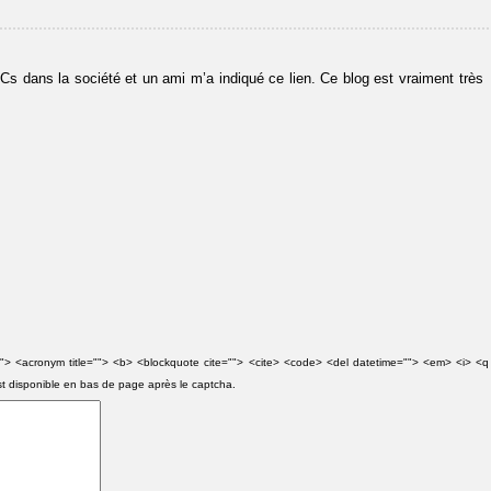
TICs dans la société et un ami m’a indiqué ce lien. Ce blog est vraiment très
e=""> <acronym title=""> <b> <blockquote cite=""> <cite> <code> <del datetime=""> <em> <i> <q
st disponible en bas de page après le captcha.