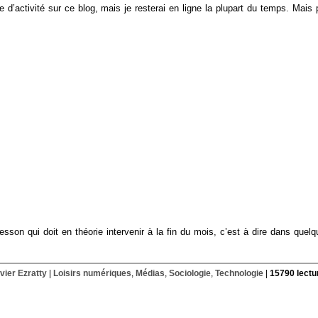
e d’activité sur ce blog, mais je resterai en ligne la plupart du temps. Mais
son qui doit en théorie intervenir à la fin du mois, c’est à dire dans quelq
ivier Ezratty
|
Loisirs numériques
,
Médias
,
Sociologie
,
Technologie
|
15790 lectu