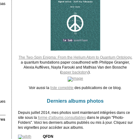
 pas
The Two-Spin Enigma: From the Helium Atom to Quantum Ontology
,
a quantum foundations paper coauthored with Philippe Grangier,
Alexia Auffèves, Nayla Farouki and Mathias Van den Bossche
(
paper backstory
).
Voir aussi la
liste complète
des publications de ce blog.
Derniers albums photos
ues
Depuis juillet 2014, mes photos sont maintenant intégrées dans ce
site sous la
forme d'albums consultables
dans le plugin "Photo-
res
Folders". Voici les derniers albums publiés ou mis à jour. Cliquez sur
les vignettes pour accéder aux albums.
QFDN