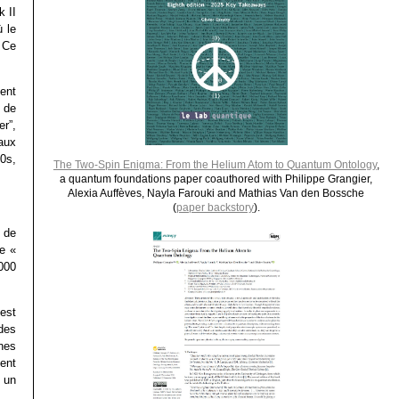
 II
 le
 Ce
ent
 de
r”,
aux
0s,
The Two-Spin Enigma: From the Helium Atom to Quantum Ontology
,
a quantum foundations paper coauthored with Philippe Grangier,
Alexia Auffèves, Nayla Farouki and Mathias Van den Bossche
:
(
paper backstory
).
 de
e «
000
est
des
nnes
sent
 un