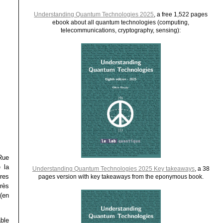
Understanding Quantum Technologies 2025
, a free 1,522 pages
ebook about all quantum technologies (computing,
telecommunications, cryptography, sensing):
Rue
 la
Understanding Quantum Technologies 2025 Key takeaways
, a 38
res
pages version with key takeaways from the eponymous book.
rès
(en
ble