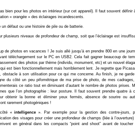
s bien pour les photos en intérieur (sur cet appareil). Il faut souvent définir 
ation « orangée » des éclairages incandescents.
un défaut ou une histoire de pile ou de batterie.
 sur plusieurs niveaux de profondeur de champ, soit que l’éclairage est insuffis
oup de photos en vacances ! Je suis allé jusqu’à en prendre 800 en une journ
l avant téléchargement sur le PC en USB2. Cela fait gagner beaucoup de tem
 classement des photos par thème (individu, monument, etc) et un nouvel élag
t qui est bien fonctionnellement mais horriblement lent. Je regrette que Picas
obstacle à son utilisation pour ce qui me concerne. Au finish, je ne garde
oigne du côté un peu pifométrique de ma prise de photo, de mes cadrages,
augmenterais ce ratio tout en diminuant d’autant le nombre de photos prises. 
es que l’on photographie : leur posture. Il faut souvent prendre quatre à c
our obtenir la bonne et éliminer yeux fermés, absence de sourire ou aut
 sont rarement photogéniques !
e côté «
intelligence
». Par exemple pour la gestion des contre-jours, p
ification des visages pour créer une profondeur de champs (liée à l’ouverture)
rrivent en général dans les compacts “point and shoot” avant de toucher 