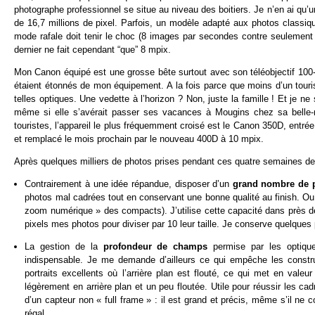
photographe professionnel se situe au niveau des boitiers. Je n’en ai q
de 16,7 millions de pixel. Parfois, un modèle adapté aux photos classiq
mode rafale doit tenir le choc (8 images par secondes contre seuleme
dernier ne fait cependant “que” 8 mpix.
Mon Canon équipé est une grosse bête surtout avec son téléobjectif 10
étaient étonnés de mon équipement. A la fois parce que moins d’un touri
telles optiques. Une vedette à l’horizon ? Non, juste la famille ! Et je ne
même si elle s’avérait passer ses vacances à Mougins chez sa belle-m
touristes, l’appareil le plus fréquemment croisé est le Canon 350D, ent
et remplacé le mois prochain par le nouveau 400D à 10 mpix.
Après quelques milliers de photos prises pendant ces quatre semaines de 
Contrairement à une idée répandue, disposer d’un
grand nombre de p
photos mal cadrées tout en conservant une bonne qualité au finish. Ou 
zoom numérique » des compacts). J’utilise cette capacité dans prè
pixels mes photos pour diviser par 10 leur taille. Je conserve quelques 
La gestion de la
profondeur de champs
permise par les optique
indispensable. Je me demande d’ailleurs ce qui empêche les constru
portraits excellents où l’arrière plan est flouté, ce qui met en valeu
légèrement en arrière plan et un peu floutée. Utile pour réussir les ca
d’un capteur non « full frame » : il est grand et précis, même s’il ne
régal.