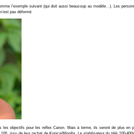
 comme l’exemple suivant (qui doit aussi beaucoup au modèle…). Les person
 n’est pas déformé.
ns les objectifs pour les reflex Canon. Mais à terme, ils seront de plus en 
 100, issu de leur rachat de Konica/Minolta. Le stabilisateur du télé 100-40