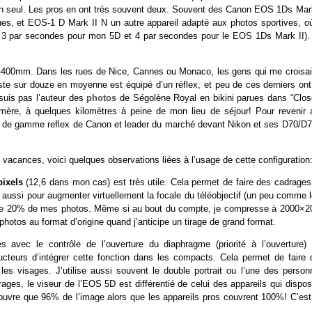
u’un seul. Les pros en ont très souvent deux. Souvent des Canon EOS 1Ds Mark
ues, et EOS-1 D Mark II N un autre appareil adapté aux photos sportives, où
nt 3 par secondes pour mon 5D et 4 par secondes pour le EOS 1Ds Mark II).
0-400mm. Dans les rues de Nice, Cannes ou Monaco, les gens qui me croisai
ste sur douze en moyenne est équipé d’un réflex, et peu de ces derniers ont
 suis pas l’auteur des
photos
de Ségolène Royal en bikini parues dans “Close
ère, à quelques kilomètres à peine de mon lieu de séjour! Pour revenir 
rée de gamme reflex de Canon et leader du marché devant Nikon et ses D70/D7
vacances, voici quelques observations liées à l’usage de cette configuration
ixels
(12,6 dans mon cas) est très utile. Cela permet de faire des cadrages
aussi pour augmenter virtuellement la focale du téléobjectif (un peu comme l
s de 20% de mes photos. Même si au bout du compte, je compresse à 2000×2
photos au format d’origine quand j’anticipe un tirage de grand format.
s avec le contrôle de l’ouverture du diaphragme (priorité à l’ouverture) 
cteurs d’intégrer cette fonction dans les compacts. Cela permet de faire 
r les visages. J’utilise aussi souvent le double portrait ou l’une des perso
drages, le viseur de l’EOS 5D est différentié de celui des appareils qui dispo
 couvre que 96% de l’image alors que les appareils pros couvrent 100%! C’est