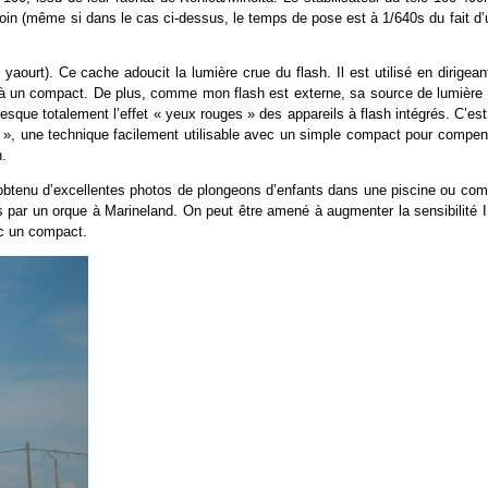
e loin (même si dans le cas ci-dessus, le temps de pose est à 1/640s du fait d
yaourt). Ce cache adoucit la lumière crue du flash. Il est utilisé en dirigean
rt à un compact. De plus, comme mon flash est externe, sa source de lumière 
resque totalement l’effet « yeux rouges » des appareils à flash intégrés. C’es
e », une technique facilement utilisable avec un simple compact pour compen
n.
i obtenu d’excellentes photos de plongeons d’enfants dans une piscine ou co
s par un orque à Marineland. On peut être amené à augmenter la sensibilité 
vec un compact.