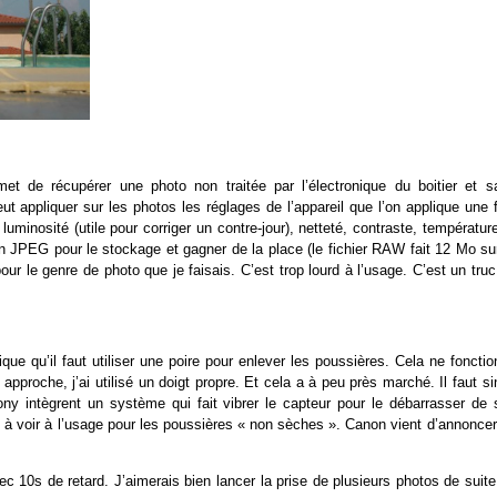
rmet de récupérer une photo non traitée par l’électronique du boitier et s
ut appliquer sur les photos les réglages de l’appareil que l’on applique une 
nosité (utile pour corriger un contre-jour), netteté, contraste, température
n JPEG pour le stockage et gagner de la place (le fichier RAW fait 12 Mo sur
ur le genre de photo que je faisais. C’est trop lourd à l’usage. C’est un tru
ue qu’il faut utiliser une poire pour enlever les poussières. Cela ne foncti
pproche, j’ai utilisé un doigt propre. Et cela a à peu près marché. Il faut s
ny intègrent un système qui fait vibrer le capteur pour le débarrasser de 
à voir à l’usage pour les poussières « non sèches ». Canon vient d’annoncer
c 10s de retard. J’aimerais bien lancer la prise de plusieurs photos de suit