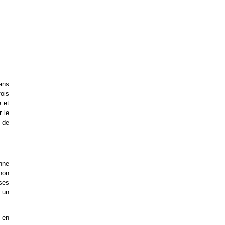
ans
fois
 et
 le
c de
onne
inon
ses
 un
e en