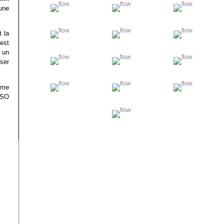
’une
t la
est
t un
ser
mme
ISO