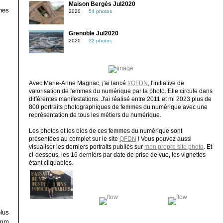
Maison Bergès Jul2020
nes
2020
54 photos
Grenoble Jul2020
2020
22 photos
Avec Marie-Anne Magnac, j'ai lancé
#QFDN
, l'initiative de
valorisation de femmes du numérique par la photo. Elle circule dans
différentes manifestations. J'ai réalisé entre 2011 et mi 2023 plus de
800 portraits photographiques de femmes du numérique avec une
représentation de tous les métiers du numérique.
Les photos et les bios de ces femmes du numérique sont
présentées au complet sur le site
QFDN
! Vous pouvez aussi
visualiser les derniers portraits publiés sur
mon propre site photo
. Et
ci-dessous, les 16 derniers par date de prise de vue, les vignettes
étant cliquables.
plus
0mm