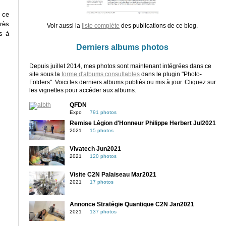
s ce
rès
Voir aussi la
liste complète
des publications de ce blog.
s à
Derniers albums photos
Depuis juillet 2014, mes photos sont maintenant intégrées dans ce
site sous la
forme d'albums consultables
dans le plugin "Photo-
Folders". Voici les derniers albums publiés ou mis à jour. Cliquez sur
les vignettes pour accéder aux albums.
QFDN
Expo
791 photos
Remise Légion d'Honneur Philippe Herbert Jul2021
2021
15 photos
Vivatech Jun2021
2021
120 photos
Visite C2N Palaiseau Mar2021
2021
17 photos
Annonce Stratégie Quantique C2N Jan2021
2021
137 photos