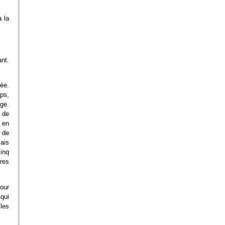
à la
ant.
ée.
ps,
age.
a de
 en
 de
Mais
inq
res
our
 qui
les