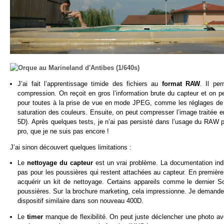
J’ai fait l’apprentissage timide des fichiers au
format RAW
. Il pe
compression. On reçoit en gros l’information brute du capteur et on pe
pour toutes à la prise de vue en mode JPEG, comme les réglages de lumi
saturation des couleurs. Ensuite, on peut compresser l’image traitée e
5D). Après quelques tests, je n’ai pas persisté dans l’usage du RAW po
pro, que je ne suis pas encore !
J’ai sinon découvert quelques limitations :
Le
nettoyage du capteur
est un vrai problème. La documentation indiq
pas pour les poussières qui restent attachées au capteur. En première a
acquérir un kit de nettoyage. Certains appareils comme le dernier So
poussières. Sur la brochure marketing, cela impressionne. Je demande 
dispositif similaire dans son nouveau 400D.
Le
timer
manque de flexibilité. On peut juste déclencher une photo ave