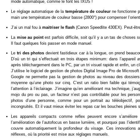
mode automatique, comme le font les IXUS !
Le réglage automatique de la
température de couleur
ne fonctionne pa
main une température de couleur basse (2800°) pour compenser l’orient
J’ai un mal fou à
maitriser le flash
(Canon Speedlite 430EX). Peut-être 
La
mise au point
est parfois difficile, soit qu’il y a un tas de choses
Il faut quelques fois passer en mode manuel.
Le
tri des photos
devient fastidieux car à la longue, on prend beauc
D’où un tri qui s’effectuait en trois étapes minimum: dans l’apparei
après téléchargement dans le PC, par un tri visuel rapide et enfin, un
J’utilise le logiciel de gestion de photos Digital Image Pro de Microsof
Google ne permette pas la gestion de photos au niveau des dossiers, 
moyenne qu’une photo sur cinq. C’est un ratio bien faible qui tém
l’attention à l’éclairage. J’imagine qu’en améliorant ma technique, j’
mojo du pro ou pas, un facteur n’est pas contrôlable pour les personn
photos d’une personne, comme pour un portrait au téléobjectif, p
incongruités. Et il vaut mieux éviter les repas car les bouches pleines
Les appareils compacts comme reflex peuvent encore s’amélior
l’amélioration de l’autofocus en basse lumière, et pourquoi pas l’ident
couvre automatiquement la profondeur du visage. Ces innovations a
réflexes, où la priorité est mise aux réglages manuels.