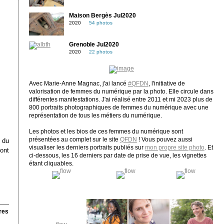
Maison Bergès Jul2020
2020
54 photos
Grenoble Jul2020
2020
22 photos
Avec Marie-Anne Magnac, j'ai lancé
#QFDN
, l'initiative de
valorisation de femmes du numérique par la photo. Elle circule dans
différentes manifestations. J'ai réalisé entre 2011 et mi 2023 plus de
800 portraits photographiques de femmes du numérique avec une
représentation de tous les métiers du numérique.
Les photos et les bios de ces femmes du numérique sont
présentées au complet sur le site
QFDN
! Vous pouvez aussi
 du
visualiser les derniers portraits publiés sur
mon propre site photo
. Et
ont
ci-dessous, les 16 derniers par date de prise de vue, les vignettes
étant cliquables.
res