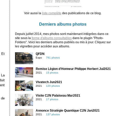
Voir aussi la
liste complète
des publications de ce blog.
Derniers albums photos
Depuis juillet 2014, mes photos sont maintenant intégrées dans ce
site sous la
forme d'albums consultables
dans le plugin "Photo-
Folders". Voici les derniers albums publiés ou mis à jour. Cliquez sur
les vignettes pour accéder aux albums.
 Et
QFDN
Expo
791 photos
Remise Légion d'Honneur Philippe Herbert Jul2021
2021
15 photos
. La
uit
Vivatech Jun2021
ent
2021
120 photos
Visite C2N Palaiseau Mar2021
t de
2021
17 photos
Annonce Stratégie Quantique C2N Jan2021
2021
137 photos