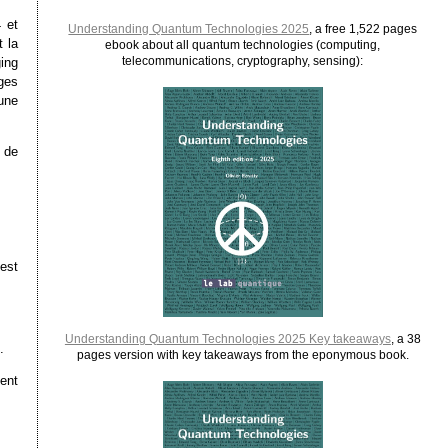
 et
Understanding Quantum Technologies 2025
, a free 1,522 pages
t la
ebook about all quantum technologies (computing,
telecommunications, cryptography, sensing):
ing
ges
une
 de
est
Understanding Quantum Technologies 2025 Key takeaways
, a 38
.
pages version with key takeaways from the eponymous book.
ment