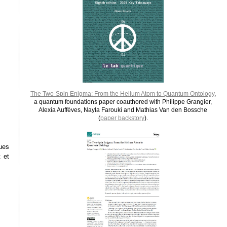
The Two-Spin Enigma: From the Helium Atom to Quantum Ontology
,
a quantum foundations paper coauthored with Philippe Grangier,
Alexia Auffèves, Nayla Farouki and Mathias Van den Bossche
(
paper backstory
).
ues
 et