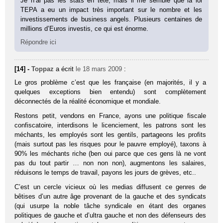
Je n’ai pas les stats en tête, mais il me semble que la loi
TEPA a eu un impact très important sur le nombre et les
investissements de business angels. Plusieurs centaines de
millions d’Euros investis, ce qui est énorme.
Répondre ici
[14] -
Toppaz
a écrit
le 18 mars 2009
:
Le gros problème c’est que les française (en majorités, il y a
quelques exceptions bien entendu) sont complètement
déconnectés de la réalité économique et mondiale.
Restons petit, vendons en France, ayons une politique fiscale
confiscatoire, interdisons le licenciement, les patrons sont les
méchants, les employés sont les gentils, partageons les profits
(mais surtout pas les risques pour le pauvre employé), taxons à
90% les méchants riche (ben oui parce que ces gens là ne vont
pas du tout partir … non non non), augmentons les salaires,
réduisons le temps de travail, payons les jours de grèves, etc..
C’est un cercle vicieux où les medias diffusent ce genres de
bêtises d’un autre âge provenant de la gauche et des syndicats
(qui usurpe la noble tâche syndicale en étant des organes
politiques de gauche et d’ultra gauche et non des défenseurs des