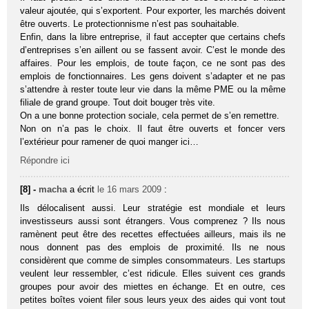
valeur ajoutée, qui s’exportent. Pour exporter, les marchés doivent
être ouverts. Le protectionnisme n’est pas souhaitable.
Enfin, dans la libre entreprise, il faut accepter que certains chefs
d’entreprises s’en aillent ou se fassent avoir. C’est le monde des
affaires. Pour les emplois, de toute façon, ce ne sont pas des
emplois de fonctionnaires. Les gens doivent s’adapter et ne pas
s’attendre à rester toute leur vie dans la même PME ou la même
filiale de grand groupe. Tout doit bouger très vite.
On a une bonne protection sociale, cela permet de s’en remettre.
Non on n’a pas le choix. Il faut être ouverts et foncer vers
l’extérieur pour ramener de quoi manger ici…
Répondre ici
[8] -
macha
a écrit
le 16 mars 2009
:
Ils délocalisent aussi. Leur stratégie est mondiale et leurs
investisseurs aussi sont étrangers. Vous comprenez ? Ils nous
ramènent peut être des recettes effectuées ailleurs, mais ils ne
nous donnent pas des emplois de proximité. Ils ne nous
considèrent que comme de simples consommateurs. Les startups
veulent leur ressembler, c’est ridicule. Elles suivent ces grands
groupes pour avoir des miettes en échange. Et en outre, ces
petites boîtes voient filer sous leurs yeux des aides qui vont tout