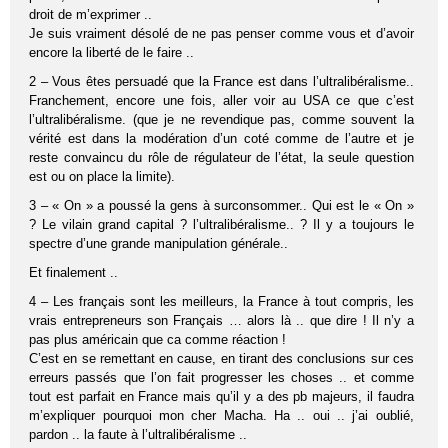
droit de m’exprimer ..
Je suis vraiment désolé de ne pas penser comme vous et d’avoir
encore la liberté de le faire ..
2 – Vous êtes persuadé que la France est dans l’ultralibéralisme..
Franchement, encore une fois, aller voir au USA ce que c’est
l’ultralibéralisme. (que je ne revendique pas, comme souvent la
vérité est dans la modération d’un coté comme de l’autre et je
reste convaincu du rôle de régulateur de l’état, la seule question
est ou on place la limite).
3 – « On » a poussé la gens à surconsommer.. Qui est le « On »
? Le vilain grand capital ? l’ultralibéralisme.. ? Il y a toujours le
spectre d’une grande manipulation générale..
Et finalement ..
4 – Les français sont les meilleurs, la France à tout compris, les
vrais entrepreneurs son Français … alors là .. que dire ! Il n’y a
pas plus américain que ca comme réaction !
C’est en se remettant en cause, en tirant des conclusions sur ces
erreurs passés que l’on fait progresser les choses .. et comme
tout est parfait en France mais qu’il y a des pb majeurs, il faudra
m’expliquer pourquoi mon cher Macha. Ha .. oui .. j’ai oublié,
pardon .. la faute à l’ultralibéralisme ..