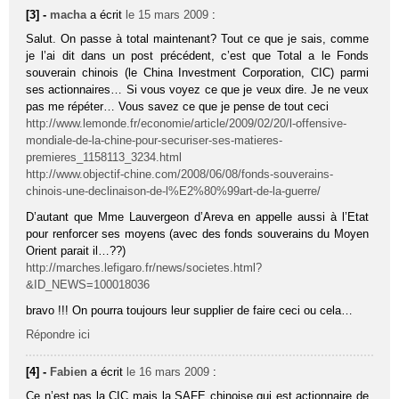
[3] -
macha
a écrit
le 15 mars 2009
:
Salut. On passe à total maintenant? Tout ce que je sais, comme
je l’ai dit dans un post précédent, c’est que Total a le Fonds
souverain chinois (le China Investment Corporation, CIC) parmi
ses actionnaires… Si vous voyez ce que je veux dire. Je ne veux
pas me répéter… Vous savez ce que je pense de tout ceci
http://www.lemonde.fr/economie/article/2009/02/20/l-offensive-
mondiale-de-la-chine-pour-securiser-ses-matieres-
premieres_1158113_3234.html
http://www.objectif-chine.com/2008/06/08/fonds-souverains-
chinois-une-declinaison-de-l%E2%80%99art-de-la-guerre/
D’autant que Mme Lauvergeon d’Areva en appelle aussi à l’Etat
pour renforcer ses moyens (avec des fonds souverains du Moyen
Orient parait il…??)
http://marches.lefigaro.fr/news/societes.html?
&ID_NEWS=100018036
bravo !!! On pourra toujours leur supplier de faire ceci ou cela…
Répondre ici
[4] -
Fabien
a écrit
le 16 mars 2009
:
Ce n’est pas la CIC mais la SAFE chinoise qui est actionnaire de