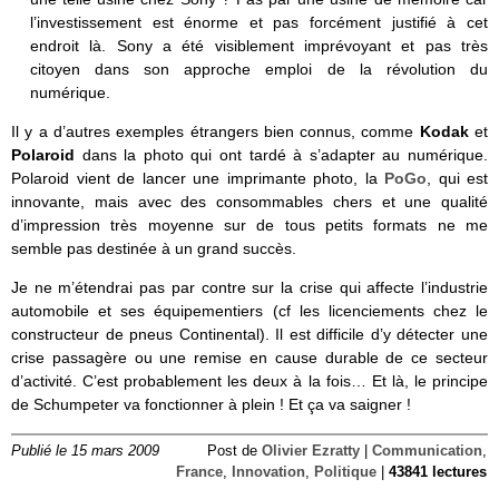
l’investissement est énorme et pas forcément justifié à cet
endroit là. Sony a été visiblement imprévoyant et pas très
citoyen dans son approche emploi de la révolution du
numérique.
Il y a d’autres exemples étrangers bien connus, comme
Kodak
et
Polaroid
dans la photo qui ont tardé à s’adapter au numérique.
Polaroid vient de lancer une imprimante photo, la
PoGo
, qui est
innovante, mais avec des consommables chers et une qualité
d’impression très moyenne sur de tous petits formats ne me
semble pas destinée à un grand succès.
Je ne m’étendrai pas par contre sur la crise qui affecte l’industrie
automobile et ses équipementiers (cf les licenciements chez le
constructeur de pneus Continental). Il est difficile d’y détecter une
crise passagère ou une remise en cause durable de ce secteur
d’activité. C’est probablement les deux à la fois… Et là, le principe
de Schumpeter va fonctionner à plein ! Et ça va saigner !
Publié le 15 mars 2009
Post de
Olivier Ezratty
|
Communication
,
France
,
Innovation
,
Politique
|
43841 lectures