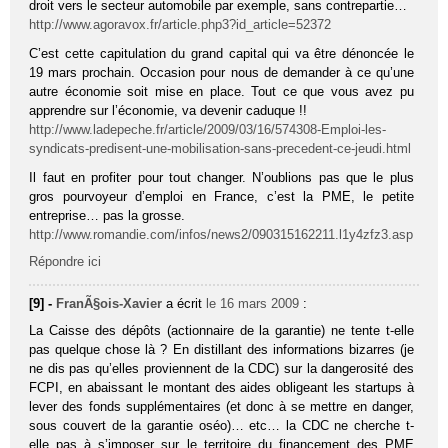
droit vers le secteur automobile par exemple, sans contrepartie…
http://www.agoravox.fr/article.php3?id_article=52372
C’est cette capitulation du grand capital qui va être dénoncée le
19 mars prochain. Occasion pour nous de demander à ce qu’une
autre économie soit mise en place. Tout ce que vous avez pu
apprendre sur l’économie, va devenir caduque !!
http://www.ladepeche.fr/article/2009/03/16/574308-Emploi-les-
syndicats-predisent-une-mobilisation-sans-precedent-ce-jeudi.html
Il faut en profiter pour tout changer. N’oublions pas que le plus
gros pourvoyeur d’emploi en France, c’est la PME, le petite
entreprise… pas la grosse.
http://www.romandie.com/infos/news2/090315162211.l1y4zfz3.asp
Répondre ici
[9] -
FranÃ§ois-Xavier
a écrit
le 16 mars 2009
:
La Caisse des dépôts (actionnaire de la garantie) ne tente t-elle
pas quelque chose là ? En distillant des informations bizarres (je
ne dis pas qu’elles proviennent de la CDC) sur la dangerosité des
FCPI, en abaissant le montant des aides obligeant les startups à
lever des fonds supplémentaires (et donc à se mettre en danger,
sous couvert de la garantie oséo)… etc… la CDC ne cherche t-
elle pas à s’imposer sur le territoire du financement des PME