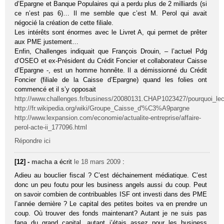
d’Epargne et Banque Populaires qui a perdu plus de 2 milliards (si
ce n’est pas 6)… Il me semble que c’est M. Perol qui avait
négocié la création de cette filiale.
Les intérêts sont énormes avec le Livret A, qui permet de prêter
aux PME justement…
Enfin, Challenges indiquait que François Drouin, – l’actuel Pdg
d’OSEO et ex-Président du Crédit Foncier et collaborateur Caisse
d’Epargne -, est un homme honnête. Il a démissionné du Crédit
Foncier (filiale de la Caisse d’Epargne) quand les folies ont
commencé et il s’y opposait
http://www.challenges.fr/business/20080131.CHAP1023427/pourquoi_lecur
http://fr.wikipedia.org/wiki/Groupe_Caisse_d'%C3%A9pargne
http://www.lexpansion.com/economie/actualite-entreprise/affaire-
perol-acte-ii_177096.html
Répondre ici
[12] -
macha
a écrit
le 18 mars 2009
:
Adieu au bouclier fiscal ? C’est déchainement médiatique. C’est
donc un peu foutu pour les business angels aussi du coup. Peut
on savoir combien de contribuables ISF ont investi dans des PME
l’année dernière ? Le capital des petites boites va en prendre un
coup. Où trouver des fonds maintenant? Autant je ne suis pas
fana du grand capital, autant j’étais assez pour les business