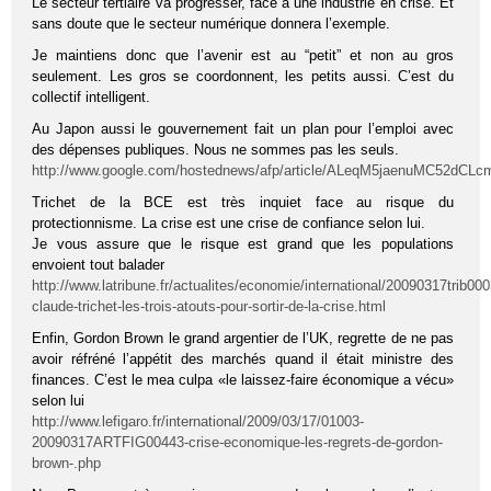
Le secteur tertiaire va progresser, face à une industrie en crise. Et
sans doute que le secteur numérique donnera l’exemple.
Je maintiens donc que l’avenir est au “petit” et non au gros
seulement. Les gros se coordonnent, les petits aussi. C’est du
collectif intelligent.
Au Japon aussi le gouvernement fait un plan pour l’emploi avec
des dépenses publiques. Nous ne sommes pas les seuls.
http://www.google.com/hostednews/afp/article/ALeqM5jaenuMC52d
Trichet de la BCE est très inquiet face au risque du
protectionnisme. La crise est une crise de confiance selon lui.
Je vous assure que le risque est grand que les populations
envoient tout balader
http://www.latribune.fr/actualites/economie/international/20090317trib00
claude-trichet-les-trois-atouts-pour-sortir-de-la-crise.html
Enfin, Gordon Brown le grand argentier de l’UK, regrette de ne pas
avoir réfréné l’appétit des marchés quand il était ministre des
finances. C’est le mea culpa «le laissez-faire économique a vécu»
selon lui
http://www.lefigaro.fr/international/2009/03/17/01003-
20090317ARTFIG00443-crise-economique-les-regrets-de-gordon-
brown-.php