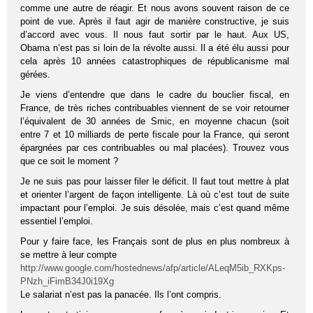
comme une autre de réagir. Et nous avons souvent raison de ce
point de vue. Après il faut agir de manière constructive, je suis
d’accord avec vous. Il nous faut sortir par le haut. Aux US,
Obama n’est pas si loin de la révolte aussi. Il a été élu aussi pour
cela après 10 années catastrophiques de républicanisme mal
gérées.
Je viens d’entendre que dans le cadre du bouclier fiscal, en
France, de très riches contribuables viennent de se voir retourner
l’équivalent de 30 années de Smic, en moyenne chacun (soit
entre 7 et 10 milliards de perte fiscale pour la France, qui seront
épargnées par ces contribuables ou mal placées). Trouvez vous
que ce soit le moment ?
Je ne suis pas pour laisser filer le déficit. Il faut tout mettre à plat
et orienter l’argent de façon intelligente. Là où c’est tout de suite
impactant pour l’emploi. Je suis désolée, mais c’est quand même
essentiel l’emploi.
Pour y faire face, les Français sont de plus en plus nombreux à
se mettre à leur compte
http://www.google.com/hostednews/afp/article/ALeqM5ib_RXKps-
PNzh_iFimB34J0i19Xg
Le salariat n’est pas la panacée. Ils l’ont compris.