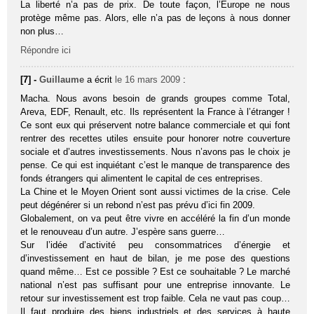
La liberté n’a pas de prix. De toute façon, l’Europe ne nous
protège même pas. Alors, elle n’a pas de leçons à nous donner
non plus…
Répondre ici
[7] -
Guillaume
a écrit
le 16 mars 2009
:
Macha. Nous avons besoin de grands groupes comme Total,
Areva, EDF, Renault, etc. Ils représentent la France à l’étranger !
Ce sont eux qui préservent notre balance commerciale et qui font
rentrer des recettes utiles ensuite pour honorer notre couverture
sociale et d’autres investissements. Nous n’avons pas le choix je
pense. Ce qui est inquiétant c’est le manque de transparence des
fonds étrangers qui alimentent le capital de ces entreprises.
La Chine et le Moyen Orient sont aussi victimes de la crise. Cele
peut dégénérer si un rebond n’est pas prévu d’ici fin 2009.
Globalement, on va peut être vivre en accéléré la fin d’un monde
et le renouveau d’un autre. J’espère sans guerre…
Sur l’idée d’activité peu consommatrices d’énergie et
d’investissement en haut de bilan, je me pose des questions
quand même… Est ce possible ? Est ce souhaitable ? Le marché
national n’est pas suffisant pour une entreprise innovante. Le
retour sur investissement est trop faible. Cela ne vaut pas coup…
Il faut produire des biens industriels et des services à haute