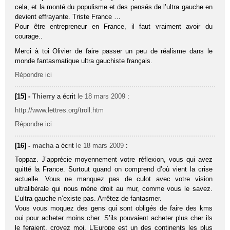
cela, et la monté du populisme et des pensés de l’ultra gauche en
devient effrayante. Triste France …
Pour être entrepreneur en France, il faut vraiment avoir du
courage..
Merci à toi Olivier de faire passer un peu de réalisme dans le
monde fantasmatique ultra gauchiste français.
Répondre ici
[15] -
Thierry
a écrit
le 18 mars 2009
:
http://www.lettres.org/troll.htm
Répondre ici
[16] -
macha
a écrit
le 18 mars 2009
:
Toppaz. J’apprécie moyennement votre réflexion, vous qui avez
quitté la France. Surtout quand on comprend d’où vient la crise
actuelle. Vous ne manquez pas de culot avec votre vision
ultralibérale qui nous mène droit au mur, comme vous le savez.
L’ultra gauche n’existe pas. Arrêtez de fantasmer.
Vous vous moquez des gens qui sont obligés de faire des kms
oui pour acheter moins cher. S’ils pouvaient acheter plus cher ils
le feraient, croyez moi. L’Europe est un des continents les plus