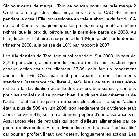
Six pour cents de marge ! Tout ce boucan pour une telle marge ?
C’est une marge des plus moyennes dans le CAC 40 même
pendant la crise ! Elle impressionne en valeur absolue du fait du CA
de Total. Certains imaginent que les profits on augmenté au même
rythme que le prix du pétrole sur la première partie de 2008. Au
final, le chiffre d’affaire a augmenté de 13%, impacté par le dernier
trimestre 2008, à la baisse de 10% par rapport à 2007.
Les
dividendes
de Total font aussi scandale. Sur 2008, ils sont de
2,28€ par action, à peu près le tiers du résultat net. Sachant que
chaque action vaut actuellement 37,8€, cela fait un rendement
annuel de 6%. C’est pas mal par rapport à des placements
standards (assurance vie, livret A, etc). Mais ce taux assez élevé
est lié à la dévaluation actuelle des valeurs boursières, y compris
pour les sociétés qui se portent bien. La plupart des détenteurs de
l’action Total l’ont acquise à un cours plus élevé. Lorsque l’action
était à plus de 50€ en juin 2008, son rendement de dividende était
alors d’environ 4%, soit le rendement pépère d’une assurance vie.
Assurances vies de retraités qui sont d’ailleurs alimentées par ce
genre de dividendes. Et ces dividendes sont tout sauf “spéculatifs”
car pour en profiter, il faut avoir détenu longuement les actions. Les