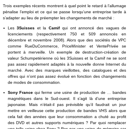
Trois exemples récents montrent à quel point le retard à l’allumage
pénalise l’emploi et ce qui se passe lorsqu’une entreprise tarde à
s’adapter au lieu de préempter les changements de marché :
Les
3Suisses
et la
Camif
qui ont annoncé des vagues de
licenciements (respectivement 750 et 509 annoncés en
décembre et novembre 2008). Alors que des sociétés de VPC
comme RueDuCommerce, PriceMinister et VentePrivée se
portent à merveille. Un exemple de destruction-création de
valeur Schumpetérienne où les 3Suisses et la Camif ne se sont
pas assez rapidement adaptés à la nouvelle donne Internet du
marché. Avec des marques vieillottes, des catalogues et des
offres qui n’ont pas assez évolué en fonction des changements
de modes de consommation.
Sony France
qui ferme une usine de production de … bandes
magnétiques dans le Sud-ouest. Il s’agit là d’une entreprise
japonaise. Mais n’était-il pas prévisible qu’il faudrait un jour
mettre en veilleuse cette production de bandes VHS alors que
cela fait des années que leur consommation a chuté au profit
des DVD et autres supports numériques ? Par quoi remplacer
une telle usine chez Sony ? Pas par une usine de mémoire car