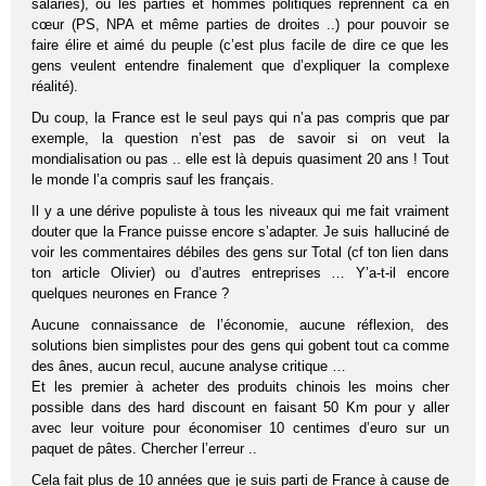
salariés), ou les parties et hommes politiques reprennent ca en
cœur (PS, NPA et même parties de droites ..) pour pouvoir se
faire élire et aimé du peuple (c’est plus facile de dire ce que les
gens veulent entendre finalement que d’expliquer la complexe
réalité).
Du coup, la France est le seul pays qui n’a pas compris que par
exemple, la question n’est pas de savoir si on veut la
mondialisation ou pas .. elle est là depuis quasiment 20 ans ! Tout
le monde l’a compris sauf les français.
Il y a une dérive populiste à tous les niveaux qui me fait vraiment
douter que la France puisse encore s’adapter. Je suis halluciné de
voir les commentaires débiles des gens sur Total (cf ton lien dans
ton article Olivier) ou d’autres entreprises … Y’a-t-il encore
quelques neurones en France ?
Aucune connaissance de l’économie, aucune réflexion, des
solutions bien simplistes pour des gens qui gobent tout ca comme
des ânes, aucun recul, aucune analyse critique …
Et les premier à acheter des produits chinois les moins cher
possible dans des hard discount en faisant 50 Km pour y aller
avec leur voiture pour économiser 10 centimes d’euro sur un
paquet de pâtes. Chercher l’erreur ..
Cela fait plus de 10 années que je suis parti de France à cause de