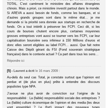
TOTAL. C’est carrément le ministère des affaires étrangères
chinois. Mais a priori, ce ministère investit partout dans le monde.
Si AREVA a aussi besoin de fonds, comme les banques, et si
d’autres grands groupes sont dans le même état… je me
demande si la priorité sera donnée aux startups en recherche de
fonds. On a tout intérêt à préserver les FCPI. Ceci dit, si les
cours de bourses chutent encore plus, certaines moyennes
grosses entreprises vont aussi se tourner vers les FCPI, car leur
capitalisation boursière sera inférieur à 150 Millions d’euros et
donc elles seront eligibles au label FCPI… aussi. Que fait notre
Caisse des Dépôt gérant du FSI (Fond souverain stratégique
française) dans le contexte actuel ? Ca part dans tous les sens…
Répondre ici
[5] -
Laurent
a écrit
le 16 mars 2009
:
Au-delà du seul cas Total, je constate surtout que l’opinion est
perdue et (de plus en plus) prête à entendre des discours
populistes type NPA.
J’avoue ne plus avoir de conviction sur l’origine de la
responsabilité : La (faible) responsabilité sociale des entreprises ?
La (faible) culture économique de l’opinion et des media (les deux
vont ensemble) ? Le (fort) impact des nouveaux types