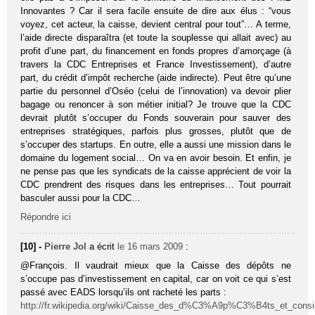
Innovantes ? Car il sera facile ensuite de dire aux élus : “vous
voyez, cet acteur, la caisse, devient central pour tout”… A terme,
l’aide directe disparaîtra (et toute la souplesse qui allait avec) au
profit d’une part, du financement en fonds propres d’amorçage (à
travers la CDC Entreprises et France Investissement), d’autre
part, du crédit d’impôt recherche (aide indirecte). Peut être qu’une
partie du personnel d’Oséo (celui de l’innovation) va devoir plier
bagage ou renoncer à son métier initial? Je trouve que la CDC
devrait plutôt s’occuper du Fonds souverain pour sauver des
entreprises stratégiques, parfois plus grosses, plutôt que de
s’occuper des startups. En outre, elle a aussi une mission dans le
domaine du logement social… On va en avoir besoin. Et enfin, je
ne pense pas que les syndicats de la caisse apprécient de voir la
CDC prendrent des risques dans les entreprises… Tout pourrait
basculer aussi pour la CDC…
Répondre ici
[10] -
Pierre Jol
a écrit
le 16 mars 2009
:
@François. Il vaudrait mieux que la Caisse des dépôts ne
s’occupe pas d’investissement en capital, car on voit ce qui s’est
passé avec EADS lorsqu’ils ont racheté les parts :
http://fr.wikipedia.org/wiki/Caisse_des_d%C3%A9p%C3%B4ts_et_consi