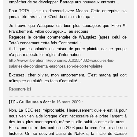
empêcher de se développer. Barrage aux nouveaux entrants…
Pour TOTAL, je suis d’accord avec Macha. Cette entreprise n’a
jamais été très claire. C’est du chinois tout ça…
Je trouve que Wauquiez est bien plus courageux que Fillon !!!
Franchement. Fillon courageux… au secours.
Regardez le dernier commentaire de Wauquiez (après celui de
Total) concernant cette fois Continental :
il dit que les salariés ont raison de porter plainte, car ce groupe
n’a pas respecté les règles d’information
http://www.liberation.fr/economie/0101554882-wauquiez-les-
salaries-de-continental-auront-raison-de-porter-plainte
Excusez, cher olivier, mon emportement. C’est macha qui doit
m’inspirer ou plutôt les faits d’actualité…
Répondre ici
[11] -
Guillaume
a écrit
le 16 mars 2009
:
Non. La CDC est irréprochable. Heureusement qu’elle est là pour
nous venir en aide lorsque c’est nécessaire (elle prête l’argent à
des taux plus avantageux), même si elle subit la crise elle aussi.
Elle a enregistré des pertes en 2008 pour la première fois de son
histoire. On se souvient aussi de Natexis, la filiale de Caisse