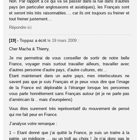
Non. Par rapport à ce qui va se passer dans la rue dans d’autres
pays (en particulier anglosaxons et asiatiques), les Français sont
et seront très très raisonnables…. car ils ont toujours su freiner et
tout freiner justement…
Répondre ici
[19] -
Toppaz
a écrit
le 19 mars 2009
:
Cher Macha & Thierry,
Je me permettrai de vous conseiller de sortir de notre belle
France, voyager mais surtout travailler ailleurs, travailler avec
d’autres personne d’autre pays, d’autre cultures, etc ..
Etant maintenant dans un autre pays, mes interlocuteurs ne
savent pas que je suis Français et je peux vous dire que l’image
de la France est déplorable à l’étranger lorsque les personnes
vous parle honnêtement sans Français autour (et je ne parle pas
d’américain là .. mais d’européens)
Vous êtes surement très représentatif du mouvement de pensé
qui me fait peur en France.
J’analyse votre remarque :
1 – Etant donné que j’ai quitté la France, je suis un traitre à la
patrie, un médiocre … ou un troll au choix ! Je n’ai donc pas le