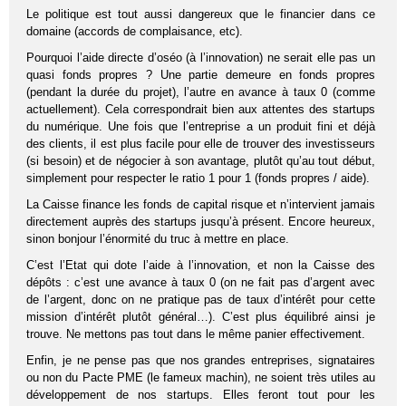
Le politique est tout aussi dangereux que le financier dans ce
domaine (accords de complaisance, etc).
Pourquoi l’aide directe d’oséo (à l’innovation) ne serait elle pas un
quasi fonds propres ? Une partie demeure en fonds propres
(pendant la durée du projet), l’autre en avance à taux 0 (comme
actuellement). Cela correspondrait bien aux attentes des startups
du numérique. Une fois que l’entreprise a un produit fini et déjà
des clients, il est plus facile pour elle de trouver des investisseurs
(si besoin) et de négocier à son avantage, plutôt qu’au tout début,
simplement pour respecter le ratio 1 pour 1 (fonds propres / aide).
La Caisse finance les fonds de capital risque et n’intervient jamais
directement auprès des startups jusqu’à présent. Encore heureux,
sinon bonjour l’énormité du truc à mettre en place.
C’est l’Etat qui dote l’aide à l’innovation, et non la Caisse des
dépôts : c’est une avance à taux 0 (on ne fait pas d’argent avec
de l’argent, donc on ne pratique pas de taux d’intérêt pour cette
mission d’intérêt plutôt général…). C’est plus équilibré ainsi je
trouve. Ne mettons pas tout dans le même panier effectivement.
Enfin, je ne pense pas que nos grandes entreprises, signataires
ou non du Pacte PME (le fameux machin), ne soient très utiles au
développement de nos startups. Elles feront tout pour les