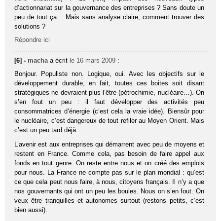
d’actionnariat sur la gouvernance des entreprises ? Sans doute un
peu de tout ça… Mais sans analyse claire, comment trouver des
solutions ?
Répondre ici
[6] -
macha
a écrit
le 16 mars 2009
:
Bonjour. Populiste non. Logique, oui. Avec les objectifs sur le
développement durable, en fait, toutes ces boites soit disant
stratégiques ne devraient plus l’être (pétrochimie, nucléaire…). On
s’en fout un peu : il faut développer des activités peu
consommatrices d’énergie (c’est cela la vraie idée). Biensûr pour
le nucléaire, c’est dangereux de tout refiler au Moyen Orient. Mais
c’est un peu tard déjà.
L’avenir est aux entreprises qui démarrent avec peu de moyens et
restent en France. Comme cela, pas besoin de faire appel aux
fonds en tout genre. On reste entre nous et on créé des emplois
pour nous. La France ne compte pas sur le plan mondial : qu’est
ce que cela peut nous faire, à nous, citoyens français. Il n’y a que
nos gouvernants qui ont un peu les boules. Nous on s’en fout. On
veux être tranquilles et autonomes surtout (restons petits, c’est
bien aussi).