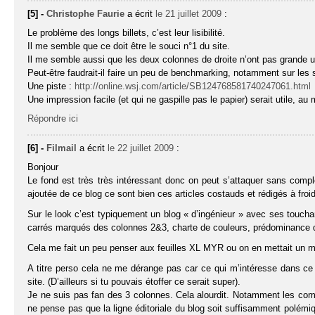
[5] -
Christophe Faurie
a écrit
le 21 juillet 2009
:
Le problème des longs billets, c’est leur lisibilité.
Il me semble que ce doit être le souci n°1 du site.
Il me semble aussi que les deux colonnes de droite n’ont pas grande uti
Peut-être faudrait-il faire un peu de benchmarking, notamment sur les
Une piste :
http://online.wsj.com/article/SB124768581740247061.html
Une impression facile (et qui ne gaspille pas le papier) serait utile, au
Répondre ici
[6] -
Filmail
a écrit
le 22 juillet 2009
:
Bonjour
Le fond est très très intéressant donc on peut s’attaquer sans comp
ajoutée de ce blog ce sont bien ces articles costauds et rédigés à froid
Sur le look c’est typiquement un blog « d’ingénieur » avec ses toucha
carrés marqués des colonnes 2&3, charte de couleurs, prédominance du
Cela me fait un peu penser aux feuilles XL MYR ou on en mettait un
A titre perso cela ne me dérange pas car ce qui m’intéresse dans ce bl
site. (D’ailleurs si tu pouvais étoffer ce serait super).
Je ne suis pas fan des 3 colonnes. Cela alourdit. Notamment les com
ne pense pas que la ligne éditoriale du blog soit suffisamment polém