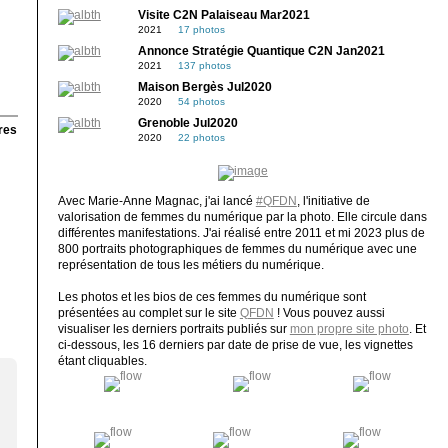
Visite C2N Palaiseau Mar2021
2021
17 photos
Annonce Stratégie Quantique C2N Jan2021
2021
137 photos
Maison Bergès Jul2020
2020
54 photos
Grenoble Jul2020
res
2020
22 photos
Avec Marie-Anne Magnac, j'ai lancé
#QFDN
, l'initiative de
valorisation de femmes du numérique par la photo. Elle circule dans
différentes manifestations. J'ai réalisé entre 2011 et mi 2023 plus de
800 portraits photographiques de femmes du numérique avec une
représentation de tous les métiers du numérique.
Les photos et les bios de ces femmes du numérique sont
présentées au complet sur le site
QFDN
! Vous pouvez aussi
visualiser les derniers portraits publiés sur
mon propre site photo
. Et
ci-dessous, les 16 derniers par date de prise de vue, les vignettes
étant cliquables.