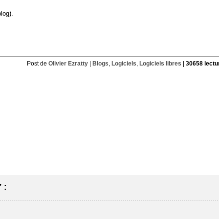
log).
Post de
Olivier Ezratty
|
Blogs
,
Logiciels
,
Logiciels libres
|
30658 lectu
 :