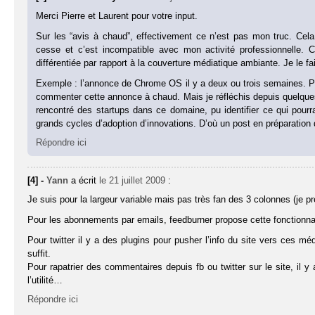
Merci Pierre et Laurent pour votre input.
Sur les “avis à chaud”, effectivement ce n’est pas mon truc. Cela
cesse et c’est incompatible avec mon activité professionnelle. 
différentiée par rapport à la couverture médiatique ambiante. Je l
Exemple : l’annonce de Chrome OS il y a deux ou trois semaines. P
commenter cette annonce à chaud. Mais je réfléchis depuis quelques
rencontré des startups dans ce domaine, pu identifier ce qui pourra
grands cycles d’adoption d’innovations. D’où un post en préparation 
Répondre ici
[4] -
Yann
a écrit
le 21 juillet 2009
:
Je suis pour la largeur variable mais pas très fan des 3 colonnes (je pré
Pour les abonnements par emails, feedburner propose cette fonctionnal
Pour twitter il y a des plugins pour pusher l’info du site vers ces m
suffit.
Pour rapatrier des commentaires depuis fb ou twitter sur le site, il y
l’utilité…
Répondre ici