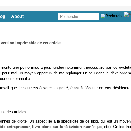
log
About
 mérite une petite mise à jour, rendue notamment nécessaire par les évoluti
si pour moi un moyen opportun de me replonger un peu dans le développem
ppeur qui sommeille…
ravail que je soumets à votre sagacité, étant à l’écoute de vos désiderata
ons des articles.
nnes de droite. Un aspect lié à la spécificité de ce blog, qui est un moyen
ide entrepreneur
,
livre blanc sur la télévision num
érique, etc). On les tr