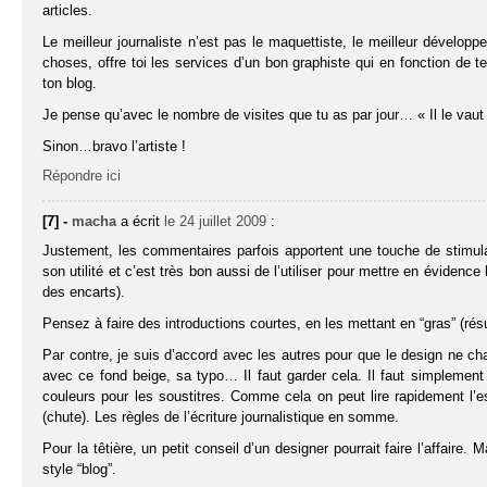
articles.
Le meilleur journaliste n’est pas le maquettiste, le meilleur dévelo
choses, offre toi les services d’un bon graphiste qui en fonction de te
ton blog.
Je pense qu’avec le nombre de visites que tu as par jour… « Il le vaut
Sinon…bravo l’artiste !
Répondre ici
[7] -
macha
a écrit
le 24 juillet 2009
:
Justement, les commentaires parfois apportent une touche de stimulant
son utilité et c’est très bon aussi de l’utiliser pour mettre en éviden
des encarts).
Pensez à faire des introductions courtes, en les mettant en “gras” (r
Par contre, je suis d’accord avec les autres pour que le design ne cha
avec ce fond beige, sa typo… Il faut garder cela. Il faut simplement jo
couleurs pour les soustitres. Comme cela on peut lire rapidement l’esse
(chute). Les règles de l’écriture journalistique en somme.
Pour la têtière, un petit conseil d’un designer pourrait faire l’affaire. 
style “blog”.