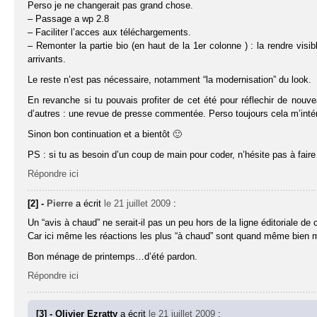
Perso je ne changerait pas grand chose.
– Passage a wp 2.8
– Faciliter l’acces aux téléchargements.
– Remonter la partie bio (en haut de la 1er colonne ) : la rendre visi
arrivants.
Le reste n’est pas nécessaire, notamment “la modernisation” du look.
En revanche si tu pouvais profiter de cet été pour réflechir de nouve
d’autres : une revue de presse commentée. Perso toujours cela m’intér
Sinon bon continuation et a bientôt 🙂
PS : si tu as besoin d’un coup de main pour coder, n’hésite pas à faire
Répondre ici
[2] -
Pierre
a écrit
le 21 juillet 2009
:
Un “avis à chaud” ne serait-il pas un peu hors de la ligne éditoriale de 
Car ici même les réactions les plus “à chaud” sont quand même bien mur
Bon ménage de printemps…d’été pardon.
Répondre ici
[3] - Olivier Ezratty
a écrit
le 21 juillet 2009
: