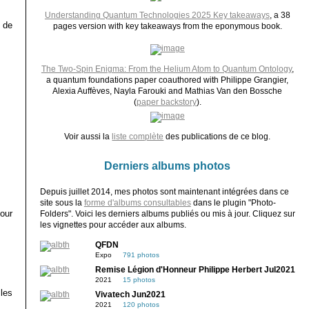
Understanding Quantum Technologies 2025 Key takeaways
, a 38
 de
pages version with key takeaways from the eponymous book.
The Two-Spin Enigma: From the Helium Atom to Quantum Ontology
,
a quantum foundations paper coauthored with Philippe Grangier,
Alexia Auffèves, Nayla Farouki and Mathias Van den Bossche
(
paper backstory
).
Voir aussi la
liste complète
des publications de ce blog.
Derniers albums photos
Depuis juillet 2014, mes photos sont maintenant intégrées dans ce
site sous la
forme d'albums consultables
dans le plugin "Photo-
pour
Folders". Voici les derniers albums publiés ou mis à jour. Cliquez sur
les vignettes pour accéder aux albums.
QFDN
Expo
791 photos
Remise Légion d'Honneur Philippe Herbert Jul2021
2021
15 photos
 les
Vivatech Jun2021
2021
120 photos