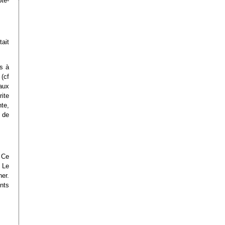
te-
ait
ns à
(cf
aux
rite
te,
 de
 Ce
. Le
er.
nts