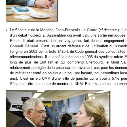
Le Sénateur de la Manche,
Jean-François Le Grand
(
ci-dessous
)
. Il
d’un débat houleux à l’Assemblée qui avait valu une sortie remarquée
Borloo. Il était présent dans ce voyage du fait de son engagement 
Conseil Général
. C’est un ardent défenseur de l’utilisation du num
l’origine en 2003 de l’
article 1425-1
du Code général des collectivités t
télécommunications. Il a lancé la création en 1995 du syndicat mixte
M
long de plus de 160 km et qui comprend Cherbourg, le Mont Saint
relativement protégée de la crise car ne travaillant pas pour les donne
de métier est entré en politique un peu par hasard, pour contribuer loc
ans). C’est un élu UMP d’une ville de gauche qui a voté à 57% pour 
Sénateur : être une sorte de mentor de NKM. Elle n’y perd pas au chan