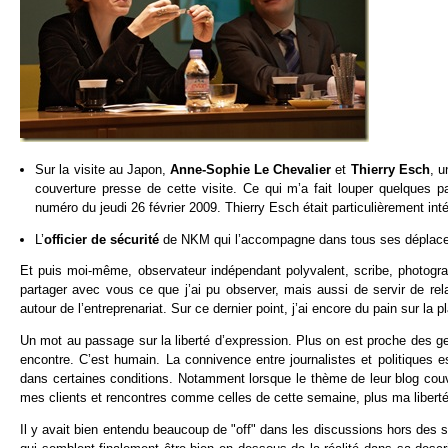
Sur la visite au Japon,
Anne-Sophie Le Chevalier
et
Thierry Esch
, u
couverture presse de cette visite. Ce qui m’a fait louper quelques p
numéro du jeudi 26 février 2009. Thierry Esch était particulièrement int
L’
officier de sécurité
de NKM qui l’accompagne dans tous ses déplac
Et puis moi-même, observateur indépendant polyvalent, scribe, photogr
partager avec vous ce que j’ai pu observer, mais aussi de servir de re
autour de l’entreprenariat. Sur ce dernier point, j’ai encore du pain sur la p
Un mot au passage sur la liberté d’expression. Plus on est proche des gens
encontre. C’est humain. La connivence entre journalistes et politiques e
dans certaines conditions. Notamment lorsque le thème de leur blog couvr
mes clients et rencontres comme celles de cette semaine, plus ma liberté
Il y avait bien entendu beaucoup de "off" dans les discussions hors des