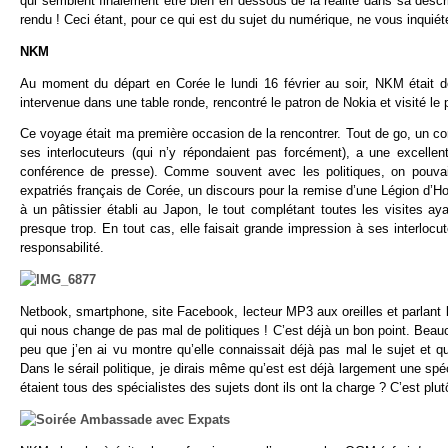
qui semblent finalement être bien en dessous de la réalité dans sa desc
rendu ! Ceci étant, pour ce qui est du sujet du numérique, ne vous inquié
NKM
Au moment du départ en Corée le lundi 16 février au soir, NKM était de
intervenue dans une table ronde, rencontré le patron de Nokia et visité le
Ce voyage était ma première occasion de la rencontrer. Tout de go, un cont
ses interlocuteurs (qui n’y répondaient pas forcément), a une excelle
conférence de presse). Comme souvent avec les politiques, on pouvait
expatriés français de Corée, un discours pour la remise d’une Légion d’Hon
à un pâtissier établi au Japon, le tout complétant toutes les visites ay
presque trop. En tout cas, elle faisait grande impression à ses interlo
responsabilité.
Netbook, smartphone, site Facebook, lecteur MP3 aux oreilles et parlant
qui nous change de pas mal de politiques ! C’est déjà un bon point. Beauco
peu que j’en ai vu montre qu’elle connaissait déjà pas mal le sujet et q
Dans le sérail politique, je dirais même qu’est est déjà largement une s
étaient tous des spécialistes des sujets dont ils ont la charge ? C’est plutô