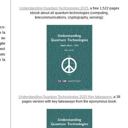
Understanding Quantum Technologies 2025
, a free 1,522 pages
ebook about all quantum technologies (computing,
telecommunications, cryptography, sensing):
co-
e la
 au
gée
 est
ues
 la
Understanding Quantum Technologies 2025 Key takeaways
, a 38
pages version with key takeaways from the eponymous book.