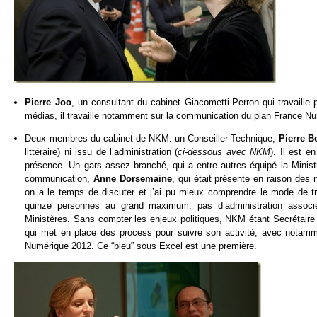
Pierre Joo
, un consultant du cabinet Giacometti-Perron qui travaill
médias, il travaille notamment sur la communication du plan France N
Deux membres du cabinet de NKM: un Conseiller Technique,
Pierre B
littéraire) ni issu de l’administration (
ci-dessous avec NKM
). Il est e
présence. Un gars assez branché, qui a entre autres équipé la Minist
communication,
Anne Dorsemaine
, qui était présente en raison de
on a le temps de discuter et j’ai pu mieux comprendre le mode de tra
quinze personnes au grand maximum, pas d’administration associé
Ministères. Sans compter les enjeux politiques, NKM étant Secrétaire 
qui met en place des process pour suivre son activité, avec notamm
Numérique 2012. Ce “bleu” sous Excel est une première.