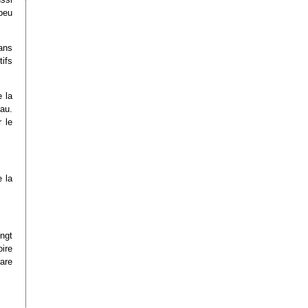
peu
ans
ifs
e la
au.
 le
e la
ngt
ire
rare