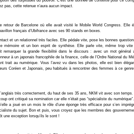
ription des turpitudes du pouvoir. C’est une donnée de contexte pour ce comp
tez pas, cette retenue n’aura aucun impact.
 retour de Barcelone où elle avait visité le Mobile World Congress. Elle ét
 pavillon français d’Ubifrance avec ses 90 stands en boxes.
act et un relationnel très faciles. Elle pédale vite, pose les bonnes questio
nte mémoire et un bon esprit de synthèse. Elle parle vite, même trop vite 
 remarquer la grande flexibilité dans le discours : avec un mot général 
neur à un japonais francophile de la finance, celle de l’Ordre National du Mé
ant trait au numérique. Vous l’avez vu dans les photos, elle est bien élégan
cuteurs Coréen et Japonais, peu habitués à rencontrer des femmes à ce genre
 l’anglais très correctement, du haut de ses 35 ans, NKM vit avec son temps.
up ont critiqué sa nomination car elle n’était pas “spécialiste du numérique”
u’elle a joué en un mois le rôle d’une éponge très efficace pour s’en imprégn
pécialiste du sujet. Bon et puis, vous croyez que les membres des gouverneme
t une exception lorsqu’ils le sont !