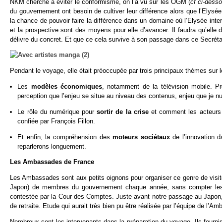
NKM cherche à éviter le conformisme, on l’a vu sur les OGM (
cf ci-dess
du gouvernement ont besoin de cultiver leur différence alors que l’Elys
la chance de pouvoir faire la différence dans un domaine où l’Elysée int
et la prospective sont des moyens pour elle d’avancer. Il faudra qu’elle 
délivre du concret. Et que ce cela survive à son passage dans ce Secrétar
Pendant le voyage, elle était préoccupée par trois principaux thèmes sur 
Les
modèles économiques
, notamment de la télévision mobile. 
perception que l’enjeu se situe au niveau des contenus, enjeu que je nu
Le rôle du numérique pour
sortir de la crise
et comment les acteurs d
confiée par François Fillon.
Et enfin, la compréhension des
moteurs sociétaux
de l’innovation d
reparlerons longuement.
Les Ambassades de France
Les Ambassades sont aux petits oignons pour organiser ce genre de visite
Japon) de membres du gouvernement chaque année, sans compter les mis
contestée par la Cour des Comptes. Juste avant notre passage au Japon, 
de retraite. Etude qui aurait très bien pu être réalisée par l’équipe de l
Nombreux sont les intervenants dans la préparation du voyage. Ils fourniss