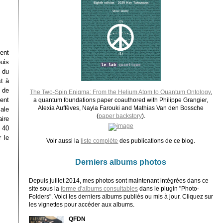
ent
uis
 du
t à
r de
The Two-Spin Enigma: From the Helium Atom to Quantum Ontology
,
ent
a quantum foundations paper coauthored with Philippe Grangier,
Alexia Auffèves, Nayla Farouki and Mathias Van den Bossche
ale
(
paper backstory
).
aire
à 40
 le
Voir aussi la
liste complète
des publications de ce blog.
Derniers albums photos
Depuis juillet 2014, mes photos sont maintenant intégrées dans ce
site sous la
forme d'albums consultables
dans le plugin "Photo-
Folders". Voici les derniers albums publiés ou mis à jour. Cliquez sur
les vignettes pour accéder aux albums.
QFDN