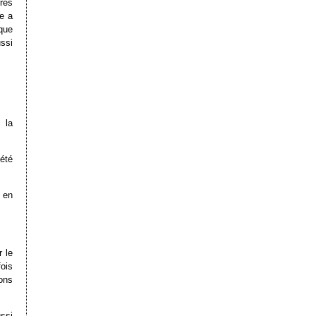
res
e a
que
ussi
 la
été
 en
 le
ois
ons
ussi