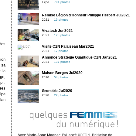
Expo
791 photos
Remise Légion d'Honneur Philippe Herbert Jul2021
2021
15 photos
Vivatech Jun2021
2021
120 photos
des
Visite C2N Palaiseau Mar2021
2021
17 photos
Annonce Stratégie Quantique C2N Jan2021
tion
2021
137 photos
 sa
 la
Maison Bergès Jul2020
ge,
2020
54 photos
p :
res
Grenoble Jul2020
ipe
2020
22 photos
lan
Avec Marie-Anne Magnac, j'ai lancé
#QFDN
, l'initiative de