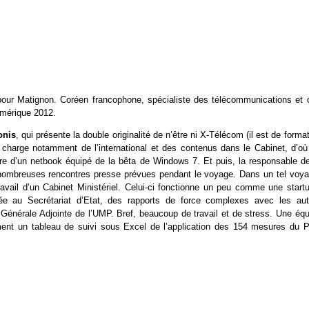
e pour Matignon. Coréen francophone, spécialiste des télécommunications et 
umérique 2012.
onis
, qui présente la double originalité de n’être ni X-Télécom (il est de forma
n charge notamment de l’international et des contenus dans le Cabinet, d’où
re d’un netbook équipé de la bêta de Windows 7. Et puis, la responsable de
s nombreuses rencontres presse prévues pendant le voyage. Dans un tel voya
vail d’un Cabinet Ministériel. Celui-ci fonctionne un peu comme une startu
e au Secrétariat d’Etat, des rapports de force complexes avec les aut
Générale Adjointe de l’UMP. Bref, beaucoup de travail et de stress. Une équ
ent un tableau de suivi sous Excel de l’application des 154 mesures du P