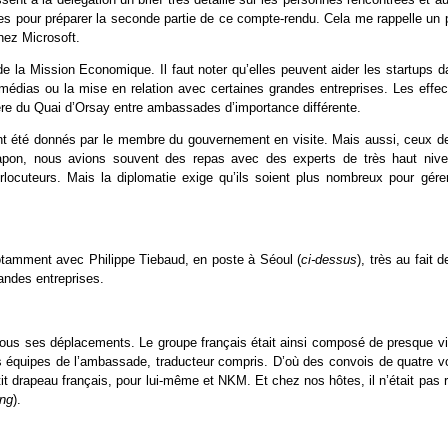
es pour préparer la seconde partie de ce compte-rendu. Cela me rappelle un 
hez Microsoft.
la Mission Economique. Il faut noter qu’elles peuvent aider les startups d
édias ou la mise en relation avec certaines grandes entreprises. Les effect
ère du Quai d’Orsay entre ambassades d’importance différente.
i ont été donnés par le membre du gouvernement en visite. Mais aussi, ceux d
u Japon, nous avions souvent des repas avec des experts de très haut nive
erlocuteurs. Mais la diplomatie exige qu’ils soient plus nombreux pour gérer
otamment avec Philippe Tiebaud, en poste à Séoul (
ci-dessus
), très au fait d
andes entreprises.
 tous ses déplacements. Le groupe français était ainsi composé de presque vi
es équipes de l’ambassade, traducteur compris. D’où des convois de quatre vo
it drapeau français, pour lui-même et NKM. Et chez nos hôtes, il n’était pas 
ng
).