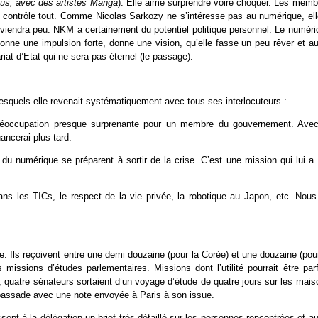
ous, avec des artistes Manga
). Elle aime surprendre voire choquer. Les memb
ée contrôle tout. Comme Nicolas Sarkozy ne s’intéresse pas au numérique, ell
erviendra peu. NKM a certainement du potentiel politique personnel. Le numéri
donne une impulsion forte, donne une vision, qu’elle fasse un peu rêver et a
iat d’Etat qui ne sera pas éternel (le passage).
lesquels elle revenait systématiquement avec tous ses interlocuteurs :
Préoccupation presque surprenante pour un membre du gouvernement. Avec
ancerai plus tard.
u numérique se préparent à sortir de la crise. C’est une mission qui lui a 
ans les TICs, le respect de la vie privée, la robotique au Japon, etc. Nous
. Ils reçoivent entre une demi douzaine (pour la Corée) et une douzaine (pour
sions d’études parlementaires. Missions dont l’utilité pourrait être parf
quatre sénateurs sortaient d’un voyage d’étude de quatre jours sur les mais
’Ambassade avec une note envoyée à Paris à son issue.
ent à la délégation un brief très détaillé sur les personnes rencontrées et a