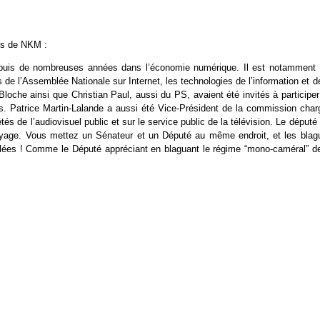
lus de NKM :
epuis de nombreuses années dans l’économie numérique. Il est notamment 
de l’Assemblée Nationale sur Internet, les technologies de l’information et d
oche ainsi que Christian Paul, aussi du PS, avaient été invités à participer
s. Patrice Martin-Lalande a aussi été Vice-Président de la commission char
és de l’audiovisuel public et sur le service public de la télévision. Le député
oyage. Vous mettez un Sénateur et un Député au même endroit, et les blag
lées ! Comme le Député appréciant en blaguant le régime “mono-caméral” de