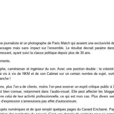
ne journaliste et un photographe de Paris Match qui avaient une exclusivité d
assages mais sans impact sur l’ensemble. Le résultat devrait paraitre dans
éressant, ayant suivi la classe politique depuis plus de 30 ans.
ements.
aphe, caméraman et ingénieur du son. Avec une position double : la volonté
lai vis à vis de NKM et de son Cabinet sur un certain nombre de sujet, surt
lanche !
, plus l’on a de clients, moins l’on peut exercer un esprit critique public à 
st bien connue, notamment dans l’audio-visuel. Elle peut affecter les blogge
e celui de leur activité professionnelle, ce qui est mon cas. Plus divers ser
 d’expression s’amenuisera pas effet d’autocensure.
 sujets numériques et de quoi remplir quelques pages du Canard Enchainé. Pa