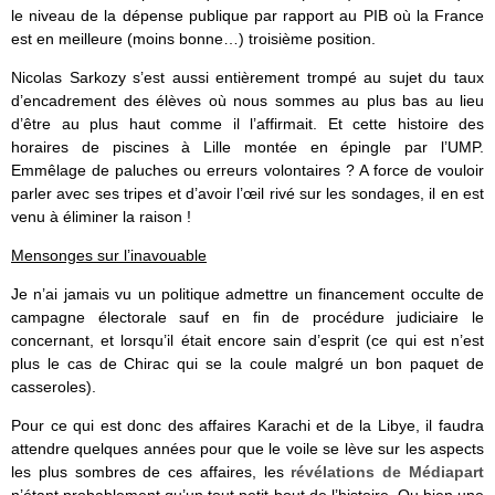
le niveau de la dépense publique par rapport au PIB où la France
est en meilleure (moins bonne…) troisième position.
Nicolas Sarkozy s’est aussi entièrement trompé au sujet du taux
d’encadrement des élèves où nous sommes au plus bas au lieu
d’être au plus haut comme il l’affirmait. Et cette histoire des
horaires de piscines à Lille montée en épingle par l’UMP.
Emmêlage de paluches ou erreurs volontaires ? A force de vouloir
parler avec ses tripes et d’avoir l’œil rivé sur les sondages, il en est
venu à éliminer la raison !
Mensonges sur l’inavouable
Je n’ai jamais vu un politique admettre un financement occulte de
campagne électorale sauf en fin de procédure judiciaire le
concernant, et lorsqu’il était encore sain d’esprit (ce qui est n’est
plus le cas de Chirac qui se la coule malgré un bon paquet de
casseroles).
Pour ce qui est donc des affaires Karachi et de la Libye, il faudra
attendre quelques années pour que le voile se lève sur les aspects
les plus sombres de ces affaires, les
révélations de Médiapart
n’étant probablement qu’un tout petit bout de l’histoire. Ou bien une