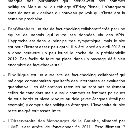
manque des journalistes qui interviewent nos hommes
politiques. Mais au vu du câblage d’Edwy Plenel, il s’attaquera
sans doutes aux dérives du nouveau pouvoir qui s’installera la
semaine prochaine.
Fact­Wat­chers
, un site de fact-checking collaboratif créé par une
équipe de nantais qui ouvre ses données via des APIs.
L’approche est dans le principe très sympathique, mais le site
est pour l’instant assez peu garni. Il a été lancé en avril 2012 et
a donc peut-être un peu loupé le coche de la présidentielle
2012. Pas facile de faire sa place dans un paysage déjà bien
encombré de fact-checkeurs !
Pipolitique
est un autre site de fact-checking collaboratif qui
mélange commentaires qualitatifs des internautes et évaluation
quantitative. Les déclarations retenues ne sont pas seulement
celles de candidats mais aussi d’hommes et femmes politiques
de tous bords et niveaux voire au delà (avec Jacques Attali par
exemple) y compris des politiques étrangers. L’inventaire du site
reste malgré tout assez limité.
L’
Observatoire des Mensonges de la Gauche
, alimenté par
l’UMP, s’est arrêté de fonctionner fin 2011. Essoufflement ?