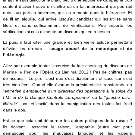
imagine sans difficulté le blanc bec d’une équipe de campagne trop
content d’avoir trouvé un chiffre ou un fait intéressant qui pourrait
nuire aux parties adverses, qui les remonte dans la hiérarchie. Et
de fil en aiguille, qui arrive jusqu’au candidat qui les utilise sans
filets et sans suffisamment de vérifications. Peu importe les
vérifications si cela alimente un discours qui en a besoin.
Et puis, il faut citer une grande et bien vieille astuce permettant
d’éviter les erreurs : l’
usage abusif de la rhétorique et de
l’idéologie
.
Allez par exemple tenter l’exercice du fact-checking du discours de
Marine le Pen
de l’Opéra du 1ier mai 2012 ! Pas de chiffres, pas
de risques ! Le pire, c’est que c’est diablement efficace car c’est
très bien écrit. Quand elle évoque la présidentielle transformée en
“
entretien d’embauche d’un directeur des opérations à la solde du
FMI et de la Banque Centrale Européenne
” ou la “
gauche ultra-
libérale
”, son efficacité dans la manipulation des foules fait froid
dans le dos.
Est-ce que cela doit détourner les autres politiques de la raison ?
Ils doivent associer la raison, l’empathie (autre mot pour
démagogie pour les mauvaises langues) et les valeurs