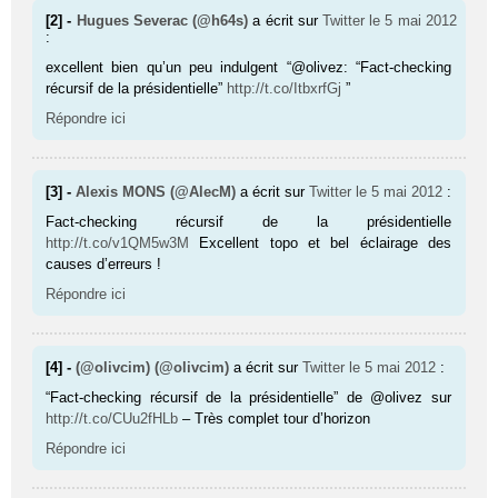
[2] -
Hugues Severac (@h64s)
a écrit sur
Twitter
le 5 mai 2012
:
excellent bien qu’un peu indulgent “@olivez: “Fact-checking
récursif de la présidentielle”
http://t.co/ItbxrfGj
”
Répondre ici
[3] -
Alexis MONS (@AlecM)
a écrit sur
Twitter
le 5 mai 2012
:
Fact-checking récursif de la présidentielle
http://t.co/v1QM5w3M
Excellent topo et bel éclairage des
causes d’erreurs !
Répondre ici
[4] -
(@olivcim) (@olivcim)
a écrit sur
Twitter
le 5 mai 2012
:
“Fact-checking récursif de la présidentielle” de @olivez sur
http://t.co/CUu2fHLb
– Très complet tour d’horizon
Répondre ici