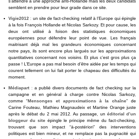
s’attendre à une approche anti-Hollande mais les deux candidats
semblent en prendre pour leur grade dans ce site.
Vigie2012
: un site de fact-checking relatif à l’Europe qui épingle
à la fois François Hollande et Nicolas Sarkozy. Et pour cause, les
deux ont utilisé à foison des statistiques économiques
européennes pour défendre leur point de vue. Les français
maitrisant déjà mal les grandeurs économiques concernant
notre pays, ils sont encore plus largués sur les approximations
quantitatives concernant nos voisins. Et plus c’est gros plus ça
passe ! L’Europe a pas mal besoin d’être aidée par les temps qui
courent tellement on lui fait porter le chapeau des difficultés du
moment.
Médiapart
: a publié divers documents de fact checking sur la
campagne et en général à charge contre Nicolas Sarkozy,
comme “
Mensonges et approximations à la chaîne
” de
Carine Fouteau, Mathieu Magnaudeix et Martine Orange juste
après le débat du 2 mai 2012. Au passage, un
éditorial d’un
bloggeur du site
épingle le principe même du fact-checking,
trouvant que son impact “à-postériori” des interventions
politiques est bien mineur, et ne remplace pas la pugnacité qui