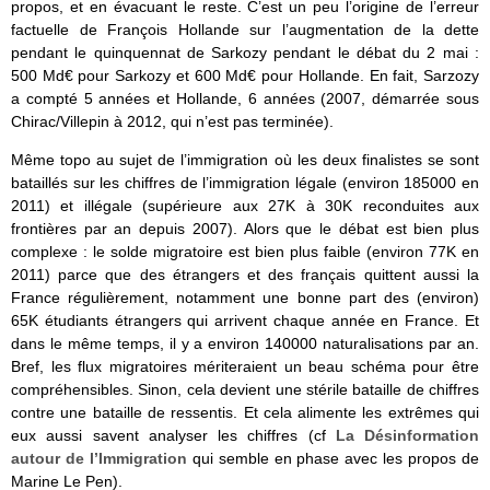
propos, et en évacuant le reste. C’est un peu l’origine de l’erreur
factuelle de François Hollande sur l’augmentation de la dette
pendant le quinquennat de Sarkozy pendant le débat du 2 mai :
500 Md€ pour Sarkozy et 600 Md€ pour Hollande. En fait, Sarzozy
a compté 5 années et Hollande, 6 années (2007, démarrée sous
Chirac/Villepin à 2012, qui n’est pas terminée).
Même topo au sujet de l’immigration où les deux finalistes se sont
bataillés sur les chiffres de l’immigration légale (environ 185000 en
2011) et illégale (supérieure aux 27K à 30K reconduites aux
frontières par an depuis 2007). Alors que le débat est bien plus
complexe : le solde migratoire est bien plus faible (environ 77K en
2011) parce que des étrangers et des français quittent aussi la
France régulièrement, notamment une bonne part des (environ)
65K étudiants étrangers qui arrivent chaque année en France. Et
dans le même temps, il y a environ 140000 naturalisations par an.
Bref, les flux migratoires mériteraient un beau schéma pour être
compréhensibles. Sinon, cela devient une stérile bataille de chiffres
contre une bataille de ressentis. Et cela alimente les extrêmes qui
eux aussi savent analyser les chiffres (cf
La Désinformation
autour de l’Immigration
qui semble en phase avec les propos de
Marine Le Pen).