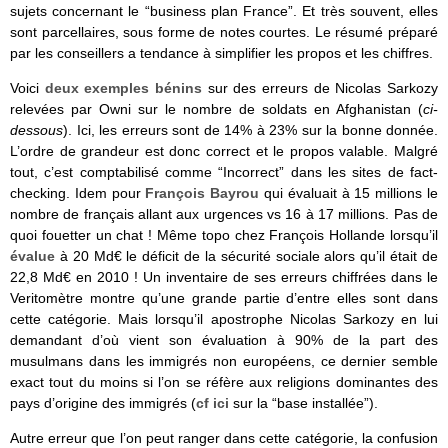
sujets concernant le “business plan France”. Et très souvent, elles
sont parcellaires, sous forme de notes courtes. Le résumé préparé
par les conseillers a tendance à simplifier les propos et les chiffres.
Voici
deux exemples bénins
sur des erreurs de Nicolas Sarkozy
relevées par Owni sur le nombre de soldats en Afghanistan (
ci-
dessous
). Ici, les erreurs sont de 14% à 23% sur la bonne donnée.
L’ordre de grandeur est donc correct et le propos valable. Malgré
tout, c’est comptabilisé comme “Incorrect” dans les sites de fact-
checking. Idem pour
François Bayrou
qui évaluait à 15 millions le
nombre de français allant aux urgences vs 16 à 17 millions. Pas de
quoi fouetter un chat ! Même topo chez François Hollande lorsqu’il
évalue
à 20 Md€ le déficit de la sécurité sociale alors qu’il était de
22,8 Md€ en 2010 ! Un inventaire de ses erreurs chiffrées dans le
Veritomètre montre qu’une grande partie d’entre elles sont dans
cette catégorie. Mais lorsqu’il apostrophe Nicolas Sarkozy en lui
demandant d’où vient son évaluation à 90% de la part des
musulmans dans les immigrés non européens, ce dernier semble
exact tout du moins si l’on se réfère aux religions dominantes des
pays d’origine des immigrés (
cf ici
sur la “base installée”).
Autre erreur que l’on peut ranger dans cette catégorie, la confusion