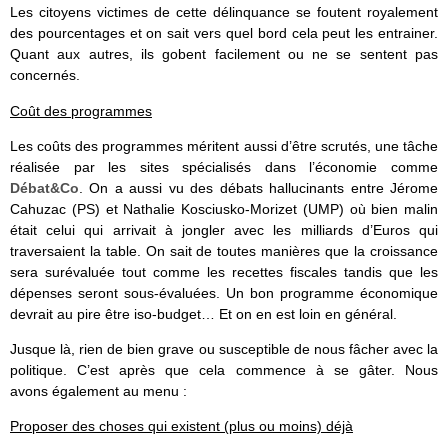
Les citoyens victimes de cette délinquance se foutent royalement
des pourcentages et on sait vers quel bord cela peut les entrainer.
Quant aux autres, ils gobent facilement ou ne se sentent pas
concernés.
Coût des programmes
Les coûts des programmes méritent aussi d’être scrutés, une tâche
réalisée par les sites spécialisés dans l’économie comme
Débat&Co
. On a aussi vu des débats hallucinants entre Jérome
Cahuzac (PS) et Nathalie Kosciusko-Morizet (UMP) où bien malin
était celui qui arrivait à jongler avec les milliards d’Euros qui
traversaient la table. On sait de toutes manières que la croissance
sera surévaluée tout comme les recettes fiscales tandis que les
dépenses seront sous-évaluées. Un bon programme économique
devrait au pire être iso-budget… Et on en est loin en général.
Jusque là, rien de bien grave ou susceptible de nous fâcher avec la
politique. C’est après que cela commence à se gâter. Nous
avons également au menu :
Proposer des choses qui existent (plus ou moins) déjà