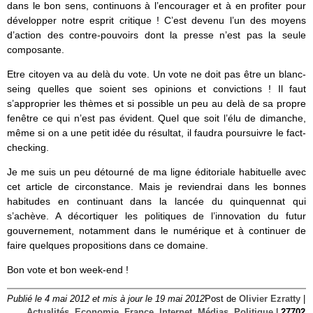
dans le bon sens, continuons à l’encourager et à en profiter pour
développer notre esprit critique ! C’est devenu l’un des moyens
d’action des contre-pouvoirs dont la presse n’est pas la seule
composante.
Etre citoyen va au delà du vote. Un vote ne doit pas être un blanc-
seing quelles que soient ses opinions et convictions ! Il faut
s’approprier les thèmes et si possible un peu au delà de sa propre
fenêtre ce qui n’est pas évident. Quel que soit l’élu de dimanche,
même si on a une petit idée du résultat, il faudra poursuivre le fact-
checking.
Je me suis un peu détourné de ma ligne éditoriale habituelle avec
cet article de circonstance. Mais je reviendrai dans les bonnes
habitudes en continuant dans la lancée du quinquennat qui
s’achève. A décortiquer les politiques de l’innovation du futur
gouvernement, notamment dans le numérique et à continuer de
faire quelques propositions dans ce domaine.
Bon vote et bon week-end !
Publié le 4 mai 2012 et mis à jour le 19 mai 2012
Post de
Olivier Ezratty
|
Actualités
,
Economie
,
France
,
Internet
,
Médias
,
Politique
|
27702