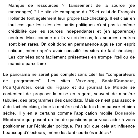
Manque de ressources ? Tarissement de la source (de
mensonges) ? Le site de campagne du PS et celui de François
Hollande font également leur propre fact-checking. Il est clair en
tout cas que les sites des partis politiques n’ont pas la même
crédibilité que les sources indépendantes et (en apparence)
neutres. Mais comme on l’a vu ci-dessus, les sources neutres
sont bien rares. On doit donc en permanence aiguisé son esprit
critique, même après avoir consulté les sites de fact-checking.
Les données sont facilement présentées en trompe l
‘
œil ou de
manière parcellaire.
Le panorama ne serait pas complet sans citer les “comparateurs
de programmes”. Les sites
Voxe.org
,
SocialCompare
,
PourQuiVoter
, celui
du Figaro
et
du journal Le Monde
se
contentent de proposer la mise en regard, souvent de manière
tabulée, des programmes des candidats. Mais ce n’est pas associé
à du fact checking, donc la matière est à la fois bien pauvre et bien
sèche. Il y en a certains comme l’application mobile
Boussole
Electorale
qui posent un tas de questions pour vous aider à vous
positionner sur l’échiquier politique. Pas sûr que cela ait influencé
beaucoup d’électeurs, même les tant courtisés indécis !