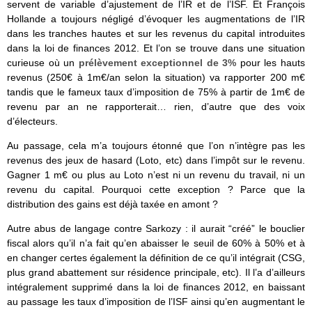
servent de variable d’ajustement de l’IR et de l’ISF. Et François
Hollande a toujours négligé d’évoquer les augmentations de l’IR
dans les tranches hautes et sur les revenus du capital introduites
dans la loi de finances 2012. Et l’on se trouve dans une situation
curieuse où un
prélèvement exceptionnel de 3%
pour les hauts
revenus (250€ à 1m€/an selon la situation) va rapporter 200 m€
tandis que le fameux taux d’imposition de 75% à partir de 1m€ de
revenu par an ne rapporterait… rien, d’autre que des voix
d’électeurs.
Au passage, cela m’a toujours étonné que l’on n’intègre pas les
revenus des jeux de hasard (Loto, etc) dans l’impôt sur le revenu.
Gagner 1 m€ ou plus au Loto n’est ni un revenu du travail, ni un
revenu du capital. Pourquoi cette exception ? Parce que la
distribution des gains est déjà taxée en amont ?
Autre abus de langage contre Sarkozy : il aurait “créé” le bouclier
fiscal alors qu’il n’a fait qu’en abaisser le seuil de 60% à 50% et à
en changer certes également la définition de ce qu’il intégrait (CSG,
plus grand abattement sur résidence principale, etc). Il l’a d’ailleurs
intégralement supprimé dans la loi de finances 2012, en baissant
au passage les taux d’imposition de l’ISF ainsi qu’en augmentant le