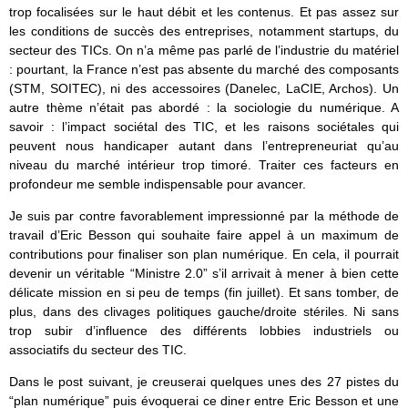
trop focalisées sur le haut débit et les contenus. Et pas assez sur
les conditions de succès des entreprises, notamment startups, du
secteur des TICs. On n’a même pas parlé de l’industrie du matériel
: pourtant, la France n’est pas absente du marché des composants
(STM, SOITEC), ni des accessoires (Danelec, LaCIE, Archos). Un
autre thème n’était pas abordé : la sociologie du numérique. A
savoir : l’impact sociétal des TIC, et les raisons sociétales qui
peuvent nous handicaper autant dans l’entrepreneuriat qu’au
niveau du marché intérieur trop timoré. Traiter ces facteurs en
profondeur me semble indispensable pour avancer.
Je suis par contre favorablement impressionné par la méthode de
travail d’Eric Besson qui souhaite faire appel à un maximum de
contributions pour finaliser son plan numérique. En cela, il pourrait
devenir un véritable “Ministre 2.0” s’il arrivait à mener à bien cette
délicate mission en si peu de temps (fin juillet). Et sans tomber, de
plus, dans des clivages politiques gauche/droite stériles. Ni sans
trop subir d’influence des différents lobbies industriels ou
associatifs du secteur des TIC.
Dans le post suivant, je creuserai quelques unes des 27 pistes du
“plan numérique” puis évoquerai ce diner entre Eric Besson et une