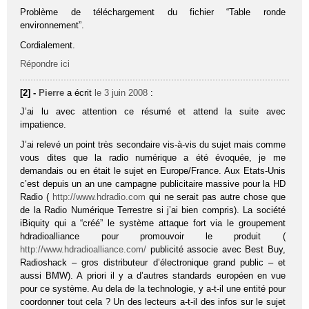
Problème de téléchargement du fichier “Table ronde
environnement”.
Cordialement.
Répondre ici
[2] -
Pierre
a écrit
le 3 juin 2008
:
J’ai lu avec attention ce résumé et attend la suite avec
impatience.
J’ai relevé un point très secondaire vis-à-vis du sujet mais comme
vous dites que la radio numérique a été évoquée, je me
demandais ou en était le sujet en Europe/France. Aux Etats-Unis
c’est depuis un an une campagne publicitaire massive pour la HD
Radio (
http://www.hdradio.com
qui ne serait pas autre chose que
de la Radio Numérique Terrestre si j’ai bien compris). La société
iBiquity qui a “créé” le système attaque fort via le groupement
hdradioalliance pour promouvoir le produit (
http://www.hdradioalliance.com/
publicité associe avec Best Buy,
Radioshack – gros distributeur d’électronique grand public – et
aussi BMW). A priori il y a d’autres standards européen en vue
pour ce système. Au dela de la technologie, y a-t-il une entité pour
coordonner tout cela ? Un des lecteurs a-t-il des infos sur le sujet