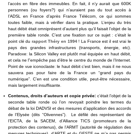
l’accès en fibre des immeubles. En fait, il n’y aurait que 600K
personnes (ou foyers?) qui n’auraient pas du tout accès à
l’ADSL en France d’après France Télécom, ce qui sommes
toutes faible, mais à vérifier dans la pratique. L’enjeu du très
haut débit était omniprésent d’autant plus qu’il faisait l’objet de la
première table ronde. C’est une fixation sur ce sujet : c’était le
point clé du
rapport Théry en 1994
! La France est il est vrai le
pays des grandes infrastructures (transports, énergie, etc).
Paradoxe: la Silicon Valley est plutôt mal équipée en haut débit,
et cela ne l”empêche pas d’être le centre du monde de l’Internet.
Point de vue iconoclaste: le haut débit c’est bien, mais il ne nous
sauvera pas pour faire de la France un “grand pays du
numérique”. C’en est une condition utile, peut-être nécessaire,
mais largement insuffisante.
Contenus, droits d’auteurs et copie privée:
c’était l’objet de la
seconde table ronde où l’on revoyait poindre les termes du
débat de la loi DADVSI et des mesures d’application des accords
de l’Elysée (dits “Olivennes”). Le défilé des représentant de
l’EICTA, de la SACEM, d’Alliance TICS (promoteurs de la
protection des contenus), de l’ARMT (autorité de régulation des
mesures techniques), d’ARTE et du GESTE ne m’a pas permis