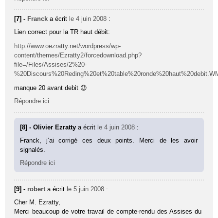
[7] -
Franck
a écrit
le 4 juin 2008
:
Lien correct pour la TR haut débit:
http://www.oezratty.net/wordpress/wp-
content/themes/Ezratty2/forcedownload.php?
file=/Files/Assises/2%20-
%20Discours%20Reding%20et%20table%20ronde%20haut%20debit.W
manque 20 avant debit 😉
Répondre ici
[8] - Olivier Ezratty
a écrit
le 4 juin 2008
:
Franck, j’ai corrigé ces deux points. Merci de les avoir
signalés.
Répondre ici
[9] -
robert
a écrit
le 5 juin 2008
:
Cher M. Ezratty,
Merci beaucoup de votre travail de compte-rendu des Assises du