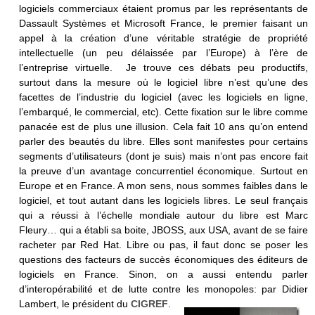
logiciels commerciaux étaient promus par les représentants de
Dassault Systèmes et Microsoft France, le premier faisant un
appel à la création d’une véritable stratégie de propriété
intellectuelle (un peu délaissée par l’Europe) à l’ère de
l’entreprise virtuelle. Je trouve ces débats peu productifs,
surtout dans la mesure où le logiciel libre n’est qu’une des
facettes de l’industrie du logiciel (avec les logiciels en ligne,
l’embarqué, le commercial, etc). Cette fixation sur le libre comme
panacée est de plus une illusion. Cela fait 10 ans qu’on entend
parler des beautés du libre. Elles sont manifestes pour certains
segments d’utilisateurs (dont je suis) mais n’ont pas encore fait
la preuve d’un avantage concurrentiel économique. Surtout en
Europe et en France. A mon sens, nous sommes faibles dans le
logiciel, et tout autant dans les logiciels libres. Le seul français
qui a réussi à l’échelle mondiale autour du libre est Marc
Fleury… qui a établi sa boite, JBOSS, aux USA, avant de se faire
racheter par Red Hat. Libre ou pas, il faut donc se poser les
questions des facteurs de succès économiques des éditeurs de
logiciels en France. Sinon, on a aussi entendu parler
d’interopérabilité et de lutte contre les monopoles: par Didier
Lambert, le président du
CIGREF
.