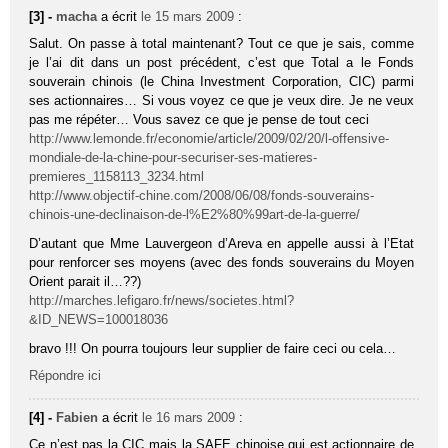
[3] -
macha
a écrit
le 15 mars 2009
:
Salut. On passe à total maintenant? Tout ce que je sais, comme
je l’ai dit dans un post précédent, c’est que Total a le Fonds
souverain chinois (le China Investment Corporation, CIC) parmi
ses actionnaires… Si vous voyez ce que je veux dire. Je ne veux
pas me répéter… Vous savez ce que je pense de tout ceci
http://www.lemonde.fr/economie/article/2009/02/20/l-offensive-
mondiale-de-la-chine-pour-securiser-ses-matieres-
premieres_1158113_3234.html
http://www.objectif-chine.com/2008/06/08/fonds-souverains-
chinois-une-declinaison-de-l%E2%80%99art-de-la-guerre/
D’autant que Mme Lauvergeon d’Areva en appelle aussi à l’Etat
pour renforcer ses moyens (avec des fonds souverains du Moyen
Orient parait il…??)
http://marches.lefigaro.fr/news/societes.html?
&ID_NEWS=100018036
bravo !!! On pourra toujours leur supplier de faire ceci ou cela…
Répondre ici
[4] -
Fabien
a écrit
le 16 mars 2009
:
Ce n’est pas la CIC mais la SAFE chinoise qui est actionnaire de