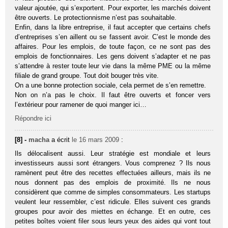
valeur ajoutée, qui s’exportent. Pour exporter, les marchés doivent
être ouverts. Le protectionnisme n’est pas souhaitable.
Enfin, dans la libre entreprise, il faut accepter que certains chefs
d’entreprises s’en aillent ou se fassent avoir. C’est le monde des
affaires. Pour les emplois, de toute façon, ce ne sont pas des
emplois de fonctionnaires. Les gens doivent s’adapter et ne pas
s’attendre à rester toute leur vie dans la même PME ou la même
filiale de grand groupe. Tout doit bouger très vite.
On a une bonne protection sociale, cela permet de s’en remettre.
Non on n’a pas le choix. Il faut être ouverts et foncer vers
l’extérieur pour ramener de quoi manger ici…
Répondre ici
[8] -
macha
a écrit
le 16 mars 2009
:
Ils délocalisent aussi. Leur stratégie est mondiale et leurs
investisseurs aussi sont étrangers. Vous comprenez ? Ils nous
ramènent peut être des recettes effectuées ailleurs, mais ils ne
nous donnent pas des emplois de proximité. Ils ne nous
considèrent que comme de simples consommateurs. Les startups
veulent leur ressembler, c’est ridicule. Elles suivent ces grands
groupes pour avoir des miettes en échange. Et en outre, ces
petites boîtes voient filer sous leurs yeux des aides qui vont tout