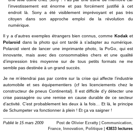
l’investissement est énorme et pas forcément justifié à cet
endroit là. Sony a été visiblement imprévoyant et pas très
citoyen dans son approche emploi de la révolution du
numérique.
Il y a d’autres exemples étrangers bien connus, comme
Kodak
et
Polaroid
dans la photo qui ont tardé à s’adapter au numérique.
Polaroid vient de lancer une imprimante photo, la
PoGo
, qui est
innovante, mais avec des consommables chers et une qualité
d’impression très moyenne sur de tous petits formats ne me
semble pas destinée à un grand succès.
Je ne m’étendrai pas par contre sur la crise qui affecte l’industrie
automobile et ses équipementiers (cf les licenciements chez le
constructeur de pneus Continental). Il est difficile d’y détecter une
crise passagère ou une remise en cause durable de ce secteur
d’activité. C’est probablement les deux à la fois… Et là, le principe
de Schumpeter va fonctionner à plein ! Et ça va saigner !
Publié le 15 mars 2009
Post de
Olivier Ezratty
|
Communication
,
France
,
Innovation
,
Politique
|
43833 lectures