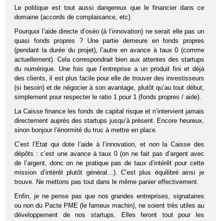
Le politique est tout aussi dangereux que le financier dans ce
domaine (accords de complaisance, etc).
Pourquoi l’aide directe d’oséo (à l’innovation) ne serait elle pas un
quasi fonds propres ? Une partie demeure en fonds propres
(pendant la durée du projet), l’autre en avance à taux 0 (comme
actuellement). Cela correspondrait bien aux attentes des startups
du numérique. Une fois que l’entreprise a un produit fini et déjà
des clients, il est plus facile pour elle de trouver des investisseurs
(si besoin) et de négocier à son avantage, plutôt qu’au tout début,
simplement pour respecter le ratio 1 pour 1 (fonds propres / aide).
La Caisse finance les fonds de capital risque et n’intervient jamais
directement auprès des startups jusqu’à présent. Encore heureux,
sinon bonjour l’énormité du truc à mettre en place.
C’est l’Etat qui dote l’aide à l’innovation, et non la Caisse des
dépôts : c’est une avance à taux 0 (on ne fait pas d’argent avec
de l’argent, donc on ne pratique pas de taux d’intérêt pour cette
mission d’intérêt plutôt général…). C’est plus équilibré ainsi je
trouve. Ne mettons pas tout dans le même panier effectivement.
Enfin, je ne pense pas que nos grandes entreprises, signataires
ou non du Pacte PME (le fameux machin), ne soient très utiles au
développement de nos startups. Elles feront tout pour les