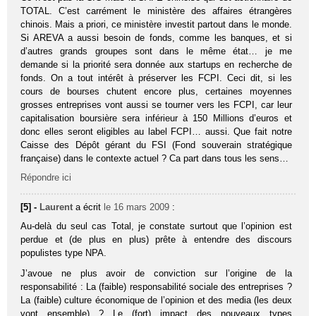
TOTAL. C’est carrément le ministère des affaires étrangères
chinois. Mais a priori, ce ministère investit partout dans le monde.
Si AREVA a aussi besoin de fonds, comme les banques, et si
d’autres grands groupes sont dans le même état… je me
demande si la priorité sera donnée aux startups en recherche de
fonds. On a tout intérêt à préserver les FCPI. Ceci dit, si les
cours de bourses chutent encore plus, certaines moyennes
grosses entreprises vont aussi se tourner vers les FCPI, car leur
capitalisation boursière sera inférieur à 150 Millions d’euros et
donc elles seront eligibles au label FCPI… aussi. Que fait notre
Caisse des Dépôt gérant du FSI (Fond souverain stratégique
française) dans le contexte actuel ? Ca part dans tous les sens…
Répondre ici
[5] -
Laurent
a écrit
le 16 mars 2009
:
Au-delà du seul cas Total, je constate surtout que l’opinion est
perdue et (de plus en plus) prête à entendre des discours
populistes type NPA.
J’avoue ne plus avoir de conviction sur l’origine de la
responsabilité : La (faible) responsabilité sociale des entreprises ?
La (faible) culture économique de l’opinion et des media (les deux
vont ensemble) ? Le (fort) impact des nouveaux types