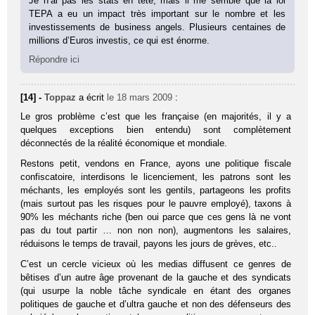
Je n’ai pas les stats en tête, mais il me semble que la loi
TEPA a eu un impact très important sur le nombre et les
investissements de business angels. Plusieurs centaines de
millions d’Euros investis, ce qui est énorme.
Répondre ici
[14] -
Toppaz
a écrit
le 18 mars 2009
:
Le gros problème c’est que les française (en majorités, il y a
quelques exceptions bien entendu) sont complètement
déconnectés de la réalité économique et mondiale.
Restons petit, vendons en France, ayons une politique fiscale
confiscatoire, interdisons le licenciement, les patrons sont les
méchants, les employés sont les gentils, partageons les profits
(mais surtout pas les risques pour le pauvre employé), taxons à
90% les méchants riche (ben oui parce que ces gens là ne vont
pas du tout partir … non non non), augmentons les salaires,
réduisons le temps de travail, payons les jours de grèves, etc..
C’est un cercle vicieux où les medias diffusent ce genres de
bêtises d’un autre âge provenant de la gauche et des syndicats
(qui usurpe la noble tâche syndicale en étant des organes
politiques de gauche et d’ultra gauche et non des défenseurs des