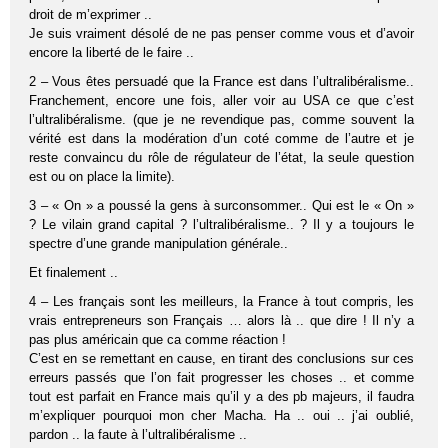
droit de m’exprimer ..
Je suis vraiment désolé de ne pas penser comme vous et d’avoir
encore la liberté de le faire ..
2 – Vous êtes persuadé que la France est dans l’ultralibéralisme..
Franchement, encore une fois, aller voir au USA ce que c’est
l’ultralibéralisme. (que je ne revendique pas, comme souvent la
vérité est dans la modération d’un coté comme de l’autre et je
reste convaincu du rôle de régulateur de l’état, la seule question
est ou on place la limite).
3 – « On » a poussé la gens à surconsommer.. Qui est le « On »
? Le vilain grand capital ? l’ultralibéralisme.. ? Il y a toujours le
spectre d’une grande manipulation générale..
Et finalement ..
4 – Les français sont les meilleurs, la France à tout compris, les
vrais entrepreneurs son Français … alors là .. que dire ! Il n’y a
pas plus américain que ca comme réaction !
C’est en se remettant en cause, en tirant des conclusions sur ces
erreurs passés que l’on fait progresser les choses .. et comme
tout est parfait en France mais qu’il y a des pb majeurs, il faudra
m’expliquer pourquoi mon cher Macha. Ha .. oui .. j’ai oublié,
pardon .. la faute à l’ultralibéralisme ..