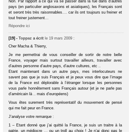
Non. Par rapport à ce qui va se passer dans la rue dans d’autres
pays (en particulier anglosaxons et asiatiques), les Français sont
et seront très très raisonnables…. car ils ont toujours su freiner et
tout freiner justement…
Répondre ici
[19] -
Toppaz
a écrit
le 19 mars 2009
:
Cher Macha & Thierry,
Je me permettrai de vous conseiller de sortir de notre belle
France, voyager mais surtout travailler ailleurs, travailler avec
d’autres personne d’autre pays, d’autre cultures, etc ..
Etant maintenant dans un autre pays, mes interlocuteurs ne
savent pas que je suis Français et je peux vous dire que l’image
de la France est déplorable à l’étranger lorsque les personnes
vous parle honnêtement sans Français autour (et je ne parle pas
d’américain là .. mais d’européens)
Vous êtes surement très représentatif du mouvement de pensé
qui me fait peur en France.
J’analyse votre remarque :
1 – Etant donné que j’ai quitté la France, je suis un traitre à la
patrie, un médiocre … ou un troll au choix ! Je n’ai donc pas le