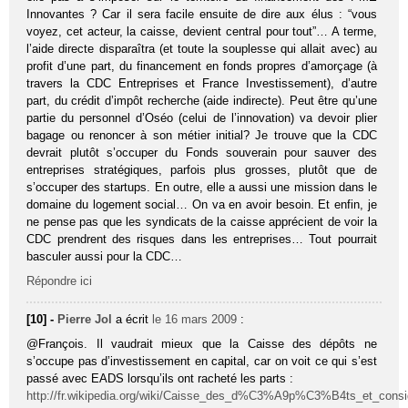
Innovantes ? Car il sera facile ensuite de dire aux élus : “vous
voyez, cet acteur, la caisse, devient central pour tout”… A terme,
l’aide directe disparaîtra (et toute la souplesse qui allait avec) au
profit d’une part, du financement en fonds propres d’amorçage (à
travers la CDC Entreprises et France Investissement), d’autre
part, du crédit d’impôt recherche (aide indirecte). Peut être qu’une
partie du personnel d’Oséo (celui de l’innovation) va devoir plier
bagage ou renoncer à son métier initial? Je trouve que la CDC
devrait plutôt s’occuper du Fonds souverain pour sauver des
entreprises stratégiques, parfois plus grosses, plutôt que de
s’occuper des startups. En outre, elle a aussi une mission dans le
domaine du logement social… On va en avoir besoin. Et enfin, je
ne pense pas que les syndicats de la caisse apprécient de voir la
CDC prendrent des risques dans les entreprises… Tout pourrait
basculer aussi pour la CDC…
Répondre ici
[10] -
Pierre Jol
a écrit
le 16 mars 2009
:
@François. Il vaudrait mieux que la Caisse des dépôts ne
s’occupe pas d’investissement en capital, car on voit ce qui s’est
passé avec EADS lorsqu’ils ont racheté les parts :
http://fr.wikipedia.org/wiki/Caisse_des_d%C3%A9p%C3%B4ts_et_consi