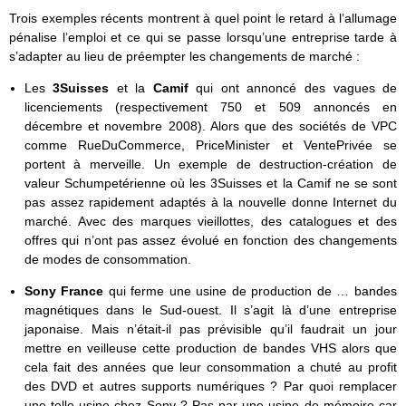
Trois exemples récents montrent à quel point le retard à l’allumage
pénalise l’emploi et ce qui se passe lorsqu’une entreprise tarde à
s’adapter au lieu de préempter les changements de marché :
Les
3Suisses
et la
Camif
qui ont annoncé des vagues de
licenciements (respectivement 750 et 509 annoncés en
décembre et novembre 2008). Alors que des sociétés de VPC
comme RueDuCommerce, PriceMinister et VentePrivée se
portent à merveille. Un exemple de destruction-création de
valeur Schumpetérienne où les 3Suisses et la Camif ne se sont
pas assez rapidement adaptés à la nouvelle donne Internet du
marché. Avec des marques vieillottes, des catalogues et des
offres qui n’ont pas assez évolué en fonction des changements
de modes de consommation.
Sony France
qui ferme une usine de production de … bandes
magnétiques dans le Sud-ouest. Il s’agit là d’une entreprise
japonaise. Mais n’était-il pas prévisible qu’il faudrait un jour
mettre en veilleuse cette production de bandes VHS alors que
cela fait des années que leur consommation a chuté au profit
des DVD et autres supports numériques ? Par quoi remplacer
une telle usine chez Sony ? Pas par une usine de mémoire car