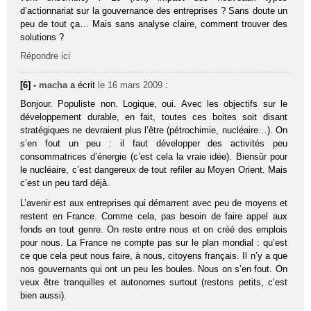
d’actionnariat sur la gouvernance des entreprises ? Sans doute un
peu de tout ça… Mais sans analyse claire, comment trouver des
solutions ?
Répondre ici
[6] -
macha
a écrit
le 16 mars 2009
:
Bonjour. Populiste non. Logique, oui. Avec les objectifs sur le
développement durable, en fait, toutes ces boites soit disant
stratégiques ne devraient plus l’être (pétrochimie, nucléaire…). On
s’en fout un peu : il faut développer des activités peu
consommatrices d’énergie (c’est cela la vraie idée). Biensûr pour
le nucléaire, c’est dangereux de tout refiler au Moyen Orient. Mais
c’est un peu tard déjà.
L’avenir est aux entreprises qui démarrent avec peu de moyens et
restent en France. Comme cela, pas besoin de faire appel aux
fonds en tout genre. On reste entre nous et on créé des emplois
pour nous. La France ne compte pas sur le plan mondial : qu’est
ce que cela peut nous faire, à nous, citoyens français. Il n’y a que
nos gouvernants qui ont un peu les boules. Nous on s’en fout. On
veux être tranquilles et autonomes surtout (restons petits, c’est
bien aussi).