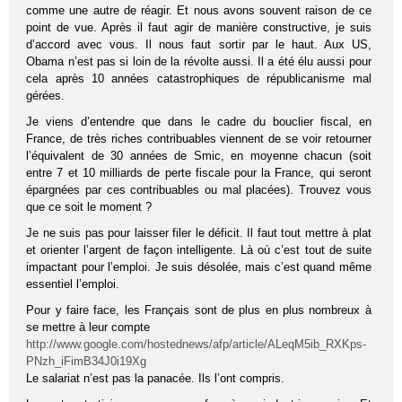
comme une autre de réagir. Et nous avons souvent raison de ce
point de vue. Après il faut agir de manière constructive, je suis
d’accord avec vous. Il nous faut sortir par le haut. Aux US,
Obama n’est pas si loin de la révolte aussi. Il a été élu aussi pour
cela après 10 années catastrophiques de républicanisme mal
gérées.
Je viens d’entendre que dans le cadre du bouclier fiscal, en
France, de très riches contribuables viennent de se voir retourner
l’équivalent de 30 années de Smic, en moyenne chacun (soit
entre 7 et 10 milliards de perte fiscale pour la France, qui seront
épargnées par ces contribuables ou mal placées). Trouvez vous
que ce soit le moment ?
Je ne suis pas pour laisser filer le déficit. Il faut tout mettre à plat
et orienter l’argent de façon intelligente. Là où c’est tout de suite
impactant pour l’emploi. Je suis désolée, mais c’est quand même
essentiel l’emploi.
Pour y faire face, les Français sont de plus en plus nombreux à
se mettre à leur compte
http://www.google.com/hostednews/afp/article/ALeqM5ib_RXKps-
PNzh_iFimB34J0i19Xg
Le salariat n’est pas la panacée. Ils l’ont compris.