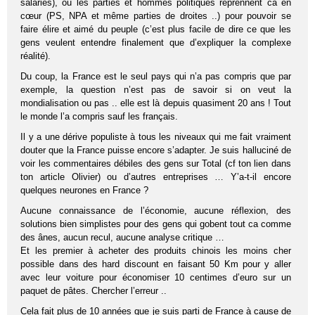
salariés), ou les parties et hommes politiques reprennent ca en
cœur (PS, NPA et même parties de droites ..) pour pouvoir se
faire élire et aimé du peuple (c’est plus facile de dire ce que les
gens veulent entendre finalement que d’expliquer la complexe
réalité).
Du coup, la France est le seul pays qui n’a pas compris que par
exemple, la question n’est pas de savoir si on veut la
mondialisation ou pas .. elle est là depuis quasiment 20 ans ! Tout
le monde l’a compris sauf les français.
Il y a une dérive populiste à tous les niveaux qui me fait vraiment
douter que la France puisse encore s’adapter. Je suis halluciné de
voir les commentaires débiles des gens sur Total (cf ton lien dans
ton article Olivier) ou d’autres entreprises … Y’a-t-il encore
quelques neurones en France ?
Aucune connaissance de l’économie, aucune réflexion, des
solutions bien simplistes pour des gens qui gobent tout ca comme
des ânes, aucun recul, aucune analyse critique …
Et les premier à acheter des produits chinois les moins cher
possible dans des hard discount en faisant 50 Km pour y aller
avec leur voiture pour économiser 10 centimes d’euro sur un
paquet de pâtes. Chercher l’erreur ..
Cela fait plus de 10 années que je suis parti de France à cause de