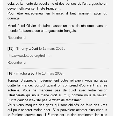
cela, et la monté du populisme et des pensés de l’ultra gauche en
devient effrayante. Triste France …
Pour être entrepreneur en France, il faut vraiment avoir du
courage..
Merci à toi Olivier de faire passer un peu de réalisme dans le
monde fantasmatique ultra gauchiste français.
Répondre ici
[15] -
Thierry
a écrit
le 18 mars 2009
:
http://www.lettres.org/troll.htm
Répondre ici
[16] -
macha
a écrit
le 18 mars 2009
:
Toppaz. J’apprécie moyennement votre réflexion, vous qui avez
quitté la France. Surtout quand on comprend d’où vient la crise
actuelle. Vous ne manquez pas de culot avec votre vision
ultralibérale qui nous mène droit au mur, comme vous le savez.
L’ultra gauche n’existe pas. Arrêtez de fantasmer.
Vous vous moquez des gens qui sont obligés de faire des kms
oui pour acheter moins cher. S’ils pouvaient acheter plus cher ils
le feraient, croyez moi. L’Europe est un des continents les plus