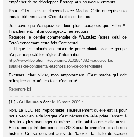
empêcher de se développer. Barrage aux nouveaux entrants…
Pour TOTAL, je suis d’accord avec Macha. Cette entreprise n’a
jamais été très claire. C’est du chinois tout ça…
Je trouve que Wauquiez est bien plus courageux que Fillon !!!
Franchement. Fillon courageux… au secours.
Regardez le dernier commentaire de Wauquiez (après celui de
Total) concernant cette fois Continental :
il dit que les salariés ont raison de porter plainte, car ce groupe
n’a pas respecté les règles d’information
http://www.liberation.fr/economie/0101554882-wauquiez-les-
salaries-de-continental-auront-raison-de-porter-plainte
Excusez, cher olivier, mon emportement. C’est macha qui doit
m’inspirer ou plutôt les faits d’actualité…
Répondre ici
[11] -
Guillaume
a écrit
le 16 mars 2009
:
Non. La CDC est irréprochable. Heureusement qu’elle est là pour
nous venir en aide lorsque c’est nécessaire (elle prête l’argent à
des taux plus avantageux), même si elle subit la crise elle aussi.
Elle a enregistré des pertes en 2008 pour la première fois de son
histoire. On se souvient aussi de Natexis, la filiale de Caisse