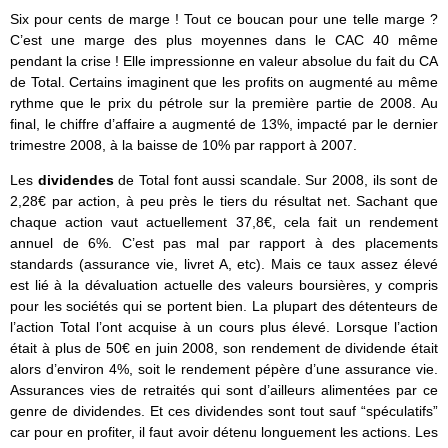
Six pour cents de marge ! Tout ce boucan pour une telle marge ?
C’est une marge des plus moyennes dans le CAC 40 même
pendant la crise ! Elle impressionne en valeur absolue du fait du CA
de Total. Certains imaginent que les profits on augmenté au même
rythme que le prix du pétrole sur la première partie de 2008. Au
final, le chiffre d’affaire a augmenté de 13%, impacté par le dernier
trimestre 2008, à la baisse de 10% par rapport à 2007.
Les
dividendes
de Total font aussi scandale. Sur 2008, ils sont de
2,28€ par action, à peu près le tiers du résultat net. Sachant que
chaque action vaut actuellement 37,8€, cela fait un rendement
annuel de 6%. C’est pas mal par rapport à des placements
standards (assurance vie, livret A, etc). Mais ce taux assez élevé
est lié à la dévaluation actuelle des valeurs boursières, y compris
pour les sociétés qui se portent bien. La plupart des détenteurs de
l’action Total l’ont acquise à un cours plus élevé. Lorsque l’action
était à plus de 50€ en juin 2008, son rendement de dividende était
alors d’environ 4%, soit le rendement pépère d’une assurance vie.
Assurances vies de retraités qui sont d’ailleurs alimentées par ce
genre de dividendes. Et ces dividendes sont tout sauf “spéculatifs”
car pour en profiter, il faut avoir détenu longuement les actions. Les