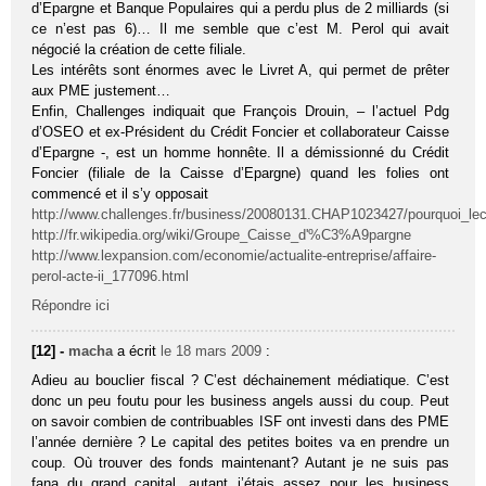
d’Epargne et Banque Populaires qui a perdu plus de 2 milliards (si
ce n’est pas 6)… Il me semble que c’est M. Perol qui avait
négocié la création de cette filiale.
Les intérêts sont énormes avec le Livret A, qui permet de prêter
aux PME justement…
Enfin, Challenges indiquait que François Drouin, – l’actuel Pdg
d’OSEO et ex-Président du Crédit Foncier et collaborateur Caisse
d’Epargne -, est un homme honnête. Il a démissionné du Crédit
Foncier (filiale de la Caisse d’Epargne) quand les folies ont
commencé et il s’y opposait
http://www.challenges.fr/business/20080131.CHAP1023427/pourquoi_lecur
http://fr.wikipedia.org/wiki/Groupe_Caisse_d'%C3%A9pargne
http://www.lexpansion.com/economie/actualite-entreprise/affaire-
perol-acte-ii_177096.html
Répondre ici
[12] -
macha
a écrit
le 18 mars 2009
:
Adieu au bouclier fiscal ? C’est déchainement médiatique. C’est
donc un peu foutu pour les business angels aussi du coup. Peut
on savoir combien de contribuables ISF ont investi dans des PME
l’année dernière ? Le capital des petites boites va en prendre un
coup. Où trouver des fonds maintenant? Autant je ne suis pas
fana du grand capital, autant j’étais assez pour les business