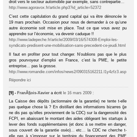
droit vers le secteur automobile par exemple, sans contrepartie…
http://www.agoravox.fr/article.php3?id_article=52372
C’est cette capitulation du grand capital qui va être dénoncée le
19 mars prochain. Occasion pour nous de demander à ce qu’une
autre économie soit mise en place. Tout ce que vous avez pu
apprendre sur l’économie, va devenir caduque !!
http://www.ladepeche.fr/article/2009/03/16/574308-Emploi-les-
syndicats-predisent-une-mobilisation-sans-precedent-ce-jeudi.html
Il faut en profiter pour tout changer. N’oublions pas que le plus
gros pourvoyeur d’emploi en France, c’est la PME, le petite
entreprise… pas la grosse.
http://www.romandie.com/infos/news2/090315162211.l1y4zfz3.asp
Répondre ici
[9] -
FranÃ§ois-Xavier
a écrit
le 16 mars 2009
:
La Caisse des dépôts (actionnaire de la garantie) ne tente t-elle
pas quelque chose là ? En distillant des informations bizarres (je
ne dis pas qu’elles proviennent de la CDC) sur la dangerosité des
FCPI, en abaissant le montant des aides obligeant les startups à
lever des fonds supplémentaires (et donc à se mettre en danger,
sous couvert de la garantie oséo)… etc… la CDC ne cherche t-
elle pas à s’imposer sur le territoire du financement des PME