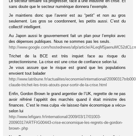
Le secteur tertiaire va progresser, face à une industrie en crise. Et
sans doute que le secteur numérique donnera l’exemple.
Je maintiens donc que l’avenir est au “petit” et non au gros
seulement. Les gros se coordonnent, les petits aussi. C’est du
collectif intelligent.
Au Japon aussi le gouvernement fait un plan pour l’emploi avec
des dépenses publiques. Nous ne sommes pas les seuls.
http://www.google.com/hostednews/afp/article/ALeqM5jaenuMC52d
Trichet de la BCE est très inquiet face au risque du
protectionnisme. La crise est une crise de confiance selon lui.
Je vous assure que le risque est grand que les populations
envoient tout balader
http://www.latribune.fr/actualites/economie/international/20090317trib00
claude-trichet-les-trois-atouts-pour-sortir-de-la-crise.html
Enfin, Gordon Brown le grand argentier de l’UK, regrette de ne pas
avoir réfréné l’appétit des marchés quand il était ministre des
finances. C’est le mea culpa «le laissez-faire économique a vécu»
selon lui
http://www.lefigaro.fr/international/2009/03/17/01003-
20090317ARTFIG00443-crise-economique-les-regrets-de-gordon-
brown-.php