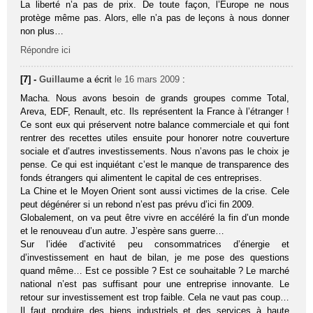
La liberté n’a pas de prix. De toute façon, l’Europe ne nous
protège même pas. Alors, elle n’a pas de leçons à nous donner
non plus…
Répondre ici
[7] -
Guillaume
a écrit
le 16 mars 2009
:
Macha. Nous avons besoin de grands groupes comme Total,
Areva, EDF, Renault, etc. Ils représentent la France à l’étranger !
Ce sont eux qui préservent notre balance commerciale et qui font
rentrer des recettes utiles ensuite pour honorer notre couverture
sociale et d’autres investissements. Nous n’avons pas le choix je
pense. Ce qui est inquiétant c’est le manque de transparence des
fonds étrangers qui alimentent le capital de ces entreprises.
La Chine et le Moyen Orient sont aussi victimes de la crise. Cele
peut dégénérer si un rebond n’est pas prévu d’ici fin 2009.
Globalement, on va peut être vivre en accéléré la fin d’un monde
et le renouveau d’un autre. J’espère sans guerre…
Sur l’idée d’activité peu consommatrices d’énergie et
d’investissement en haut de bilan, je me pose des questions
quand même… Est ce possible ? Est ce souhaitable ? Le marché
national n’est pas suffisant pour une entreprise innovante. Le
retour sur investissement est trop faible. Cela ne vaut pas coup…
Il faut produire des biens industriels et des services à haute