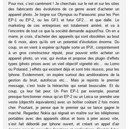
Pour moi, c’est carrément ! Je cherchais sur le net et sur les sites
des fabricants des évolutions de ce genre avant d’acheter un
appareil photo. Je lorgne sur Olympus ou Panasonic pour les Pen
EP-1 ou EP-2, ou les GF1 et futur GF2… et que dalle. Le
marketing de ces entreprises est totalement arriéré, et va à
l’encontre de tout ce que la société demande aujourd’hui. On en a
marre, je crois, d’acheter des appareils qui sont obsolètes au bout
de 6 mois, alors qu’ils ont un potentiel d’évolution énorme. Du
coup, on en vient à espérer qu’Apple sorte un IPiX, conjointement
à un gros constructeur réputé, pour pouvoir enfin acheter un
appareil photo, un vrai, qui évolue et propose des plugin d’effets
types (photo prises avec un vieil objectif vignetté etc… ou Lomo
ou Polaraïd..) effets qui existent déjà et sont très réussis, pour les
Iphone. Evidemment, on espère surtout des améliorations de la
gestion du bruit, autofocus etc… Mais je rejoints le premier
message, c’est toute la hiérarchie qui serait bousculée. Et du
coup, ça leur fait peur. Un Pen EP-1 par exemple, pourrait
presque fonctionner mieux qu’un EP-2 ou un Leica se prendre une
veste (objectifs équivalents) avec un boîtier coûtant 2 fois moins
cher. Pourtant, je pense que le premier qui se lance gagne le
marché. Regardez Nokia qui régnait en maître sur les téléphones
portables avec des appareils obtus et bons à jeter assez vite,
s’est fait débordé par Iphone ouvert, et créant un appel d’air