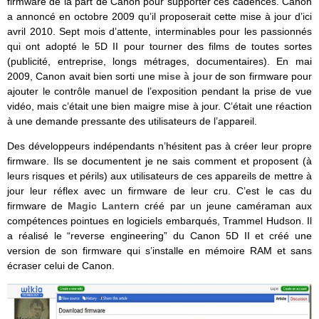
firmware de la part de Canon pour supporter ces cadences. Canon
a annoncé en octobre 2009 qu’il proposerait cette mise à jour d’ici
avril 2010. Sept mois d’attente, interminables pour les passionnés
qui ont adopté le 5D II pour tourner des films de toutes sortes
(publicité, entreprise, longs métrages, documentaires). En mai
2009, Canon avait bien sorti une
mise à jour
de son firmware pour
ajouter le contrôle manuel de l’exposition pendant la prise de vue
vidéo, mais c’était une bien maigre mise à jour. C’était une réaction
à une demande pressante des utilisateurs de l’appareil.
Des développeurs indépendants n’hésitent pas à créer leur propre
firmware. Ils se documentent je ne sais comment et proposent (à
leurs risques et périls) aux utilisateurs de ces appareils de mettre à
jour leur réflex avec un firmware de leur cru. C’est le cas du
firmware de
Magic Lantern
créé par un jeune caméraman aux
compétences pointues en logiciels embarqués, Trammel Hudson. Il
a réalisé le “reverse engineering” du Canon 5D II et créé une
version de son firmware qui s’installe en mémoire RAM et sans
écraser celui de Canon.