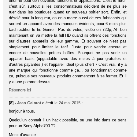
énorme pour de nouvelles fonctions et applications. C’est le futur,
c’est sûr, surtout si les consommateurs décident de ne plus se
ruer dans les boutiques quand un nouveau boîtier sort. Enfin, et
désolé pour la longueur, on en a marre aussi de ces fabricants qui
sortent un appareil avec des manques évidents, pour 6 mois plus
tard rectifier le tir. Genre : Pas de vidéo, vidéo en 720p, Ah ben
maintenant on va mettre la full HD quand ils offrent ces fonctions
sur d’autres appareils de leur gamme. Et souvent ce n’est pas
simplement pour limiter le tarif. Juste pour vendre encore et
encore de nouvelles petites boîtes. Pourquoi ne pas sortir un
appareil basic (upgradable avec des mises à jour gratuites et
d’autres payantes ) et l’appareil idéal (plus cher) ? C’est vrai, il y a
une marque qui fonctionne comme ça… ou fonctionnait comme
ça, puisque ses nouveaux produits commencent à se fermer. Et il
y a une pomme dessus.
Répondre ici
[8] -
Jean Galmot
a écrit
le 24 mai 2015
:
bonjour à tous,
Quelqu’un connait il un hack possible, ou une info dans ce sens
pour un Sony Alpha700 ??
Merci d’avance.