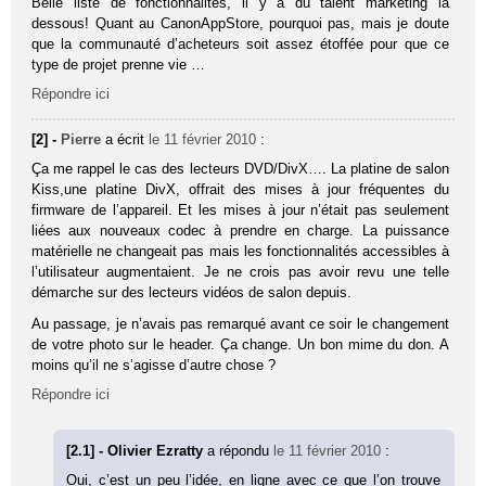
Belle liste de fonctionnalités, il y a du talent marketing là
dessous! Quant au CanonAppStore, pourquoi pas, mais je doute
que la communauté d’acheteurs soit assez étoffée pour que ce
type de projet prenne vie …
Répondre ici
[2] -
Pierre
a écrit
le 11 février 2010
:
Ça me rappel le cas des lecteurs DVD/DivX…. La platine de salon
Kiss,une platine DivX, offrait des mises à jour fréquentes du
firmware de l’appareil. Et les mises à jour n’était pas seulement
liées aux nouveaux codec à prendre en charge. La puissance
matérielle ne changeait pas mais les fonctionnalités accessibles à
l’utilisateur augmentaient. Je ne crois pas avoir revu une telle
démarche sur des lecteurs vidéos de salon depuis.
Au passage, je n’avais pas remarqué avant ce soir le changement
de votre photo sur le header. Ça change. Un bon mime du don. A
moins qu’il ne s’agisse d’autre chose ?
Répondre ici
[2.1] - Olivier Ezratty
a répondu
le 11 février 2010
:
Oui, c’est un peu l’idée, en ligne avec ce que l’on trouve