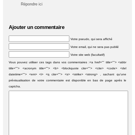
Répondre ici
Ajouter un commentaire
Votre pseudo, qui sera affiché
Votre email, qui ne sera pas publié
Votre site web (facultatif)
Vous pouvez utiliser ces tags dans vos commentaires :<a href="" title=""> <abbr
title=""> <acronym title=""> <b> <blockquote cite=""> <cite> <code> <del
datetime=""> <em> <i> <q cite=""> <s> <strike> <strong> , sachant qu'une
prévisualisation de votre commentaire est disponible en bas de page après le
captcha.