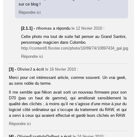
sur ce blog !
Répondre ici
[2.1.1] -
rthomas
a répondu
le 12 février 2010
:
Cette photo ma tout de suite fait penser au Grand Santini,
personnage magicien dans Colombo.
http://content8.flixster.com/photo/10/89/74/10897434_gal.jpg
Répondre ici
[3] -
OlivierJ
a écrit
le 16 février 2010
:
Merci pour cet intéressant article, comme souvent. Un vrai geek,
au sens noble du terme.
Il me semble que Nikon avait sorti un nouveau firmware pour son
D70 (pas un haut de gamme), qui améliorait sensiblement la
qualité des clichés ; à moins qu’il ne s’agisse d’une mise à jour du
logiciel côté ordinateur qui s’occupe du traitement du RAW, et qui
a servi à ceux qui avaient effectué et gardé leurs clichés en RAW.
Répondre ici
[4] -
OlivierEzrattyIsDaBest
a écrit
le 24 février 2010
: