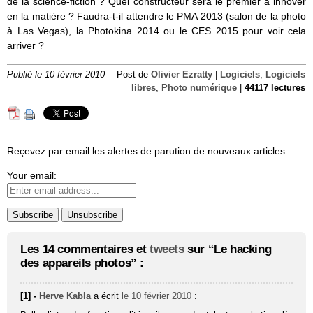
de la science-fiction ? Quel constructeur sera le premier à innover
en la matière ? Faudra-t-il attendre le PMA 2013 (salon de la photo
à Las Vegas), la Photokina 2014 ou le CES 2015 pour voir cela
arriver ?
Publié le 10 février 2010
Post de
Olivier Ezratty
|
Logiciels
,
Logiciels
libres
,
Photo numérique
|
44117 lectures
Reçevez par email les alertes de parution de nouveaux articles :
Your email:
Les 14 commentaires et
tweets
sur “Le hacking
des appareils photos” :
[1] -
Herve Kabla
a écrit
le 10 février 2010
: