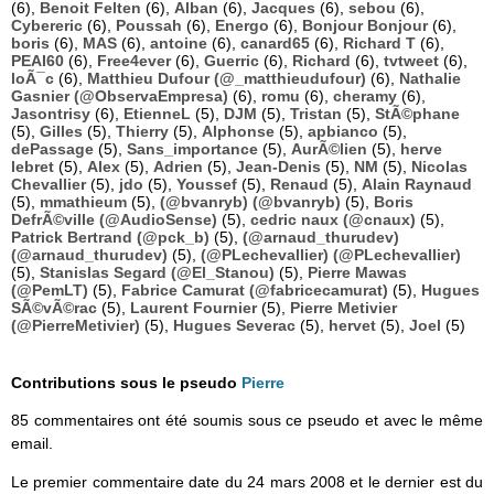
(6),
Benoit Felten
(6),
Alban
(6),
Jacques
(6),
sebou
(6),
Cybereric
(6),
Poussah
(6),
Energo
(6),
Bonjour Bonjour
(6),
boris
(6),
MAS
(6),
antoine
(6),
canard65
(6),
Richard T
(6),
PEAI60
(6),
Free4ever
(6),
Guerric
(6),
Richard
(6),
tvtweet
(6),
loÃ¯c
(6),
Matthieu Dufour (@_matthieudufour)
(6),
Nathalie
Gasnier (@ObservaEmpresa)
(6),
romu
(6),
cheramy
(6),
Jasontrisy
(6),
EtienneL
(5),
DJM
(5),
Tristan
(5),
StÃ©phane
(5),
Gilles
(5),
Thierry
(5),
Alphonse
(5),
apbianco
(5),
dePassage
(5),
Sans_importance
(5),
AurÃ©lien
(5),
herve
lebret
(5),
Alex
(5),
Adrien
(5),
Jean-Denis
(5),
NM
(5),
Nicolas
Chevallier
(5),
jdo
(5),
Youssef
(5),
Renaud
(5),
Alain Raynaud
(5),
mmathieum
(5),
(@bvanryb) (@bvanryb)
(5),
Boris
DefrÃ©ville (@AudioSense)
(5),
cedric naux (@cnaux)
(5),
Patrick Bertrand (@pck_b)
(5),
(@arnaud_thurudev)
(@arnaud_thurudev)
(5),
(@PLechevallier) (@PLechevallier)
(5),
Stanislas Segard (@El_Stanou)
(5),
Pierre Mawas
(@PemLT)
(5),
Fabrice Camurat (@fabricecamurat)
(5),
Hugues
SÃ©vÃ©rac
(5),
Laurent Fournier
(5),
Pierre Metivier
(@PierreMetivier)
(5),
Hugues Severac
(5),
hervet
(5),
Joel
(5)
Contributions sous le pseudo
Pierre
85 commentaires ont été soumis sous ce pseudo et avec le même
email.
Le premier commentaire date du 24 mars 2008 et le dernier est du