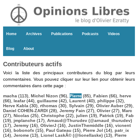
Home
Archives
Publications
Podcasts
Videos
Blog
About
Contributeurs actifs
Voici la liste des principaux contributeurs du blog par leurs
commentaires. Vous pouvez cliquer sur leur lien pour obtenir leurs
commentaires dans cette page :
macha
(113),
Michel Nizon
(96),
Pierre
(85),
Fabien
(66),
herve
(66),
leafar
(44),
guillaume
(42),
Laurent
(40),
philippe
(32),
Herve Kabla
(30),
rthomas
(30),
Sylvain
(29),
Olivier Auber
(29),
Daniel COHEN-ZARDI
(28),
Jeremy Fain
(27),
Olivier
(27),
Marc
(27),
Nicolas
(25),
Christophe
(22),
julien
(19),
Patrick
(19),
Fab
(19),
jmplanche
(17),
Arnaud@Thurudev (@arnaud_thurudev)
(17),
Jeremy
(16),
OlivierJ
(16),
JustinThemiddle
(16),
vicnent
(16),
bobonofx
(15),
Paul Gateau
(15),
Pierre Jol
(14),
patr_ix
(14),
Jerome
(13),
Lionel LaskÃ© (@lionellaske)
(13),
Pierre