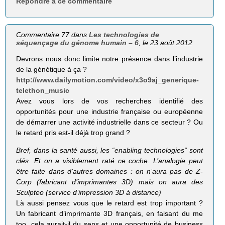
Répondre à ce commentaire
Commentaire 77 dans
Les technologies de
séquençage du génome humain – 6
, le 23 août 2012
Devrons nous donc limite notre présence dans l’industrie
de la génétique à ça ?
http://www.dailymotion.com/video/x3o9aj_generique-
telethon_music
Avez vous lors de vos recherches identifié des
opportunités pour une industrie française ou européenne
de démarrer une activité industrielle dans ce secteur ? Ou
le retard pris est-il déjà trop grand ?
Bref, dans la santé aussi, les “enabling tech­no­lo­gies” sont
clés. Et on a visi­ble­ment raté ce coche. L’analogie peut
être faite dans d’autres domaines : on n’aura pas de Z-
Corp (fabri­cant d’imprimantes 3D) mais on aura des
Sculp­teo (ser­vice d’impression 3D à dis­tance)
Là aussi pensez vous que le retard est trop important ?
Un fabricant d’imprimante 3D français, en faisant du me
too, cela aurait-il du sens et une opportunité de business