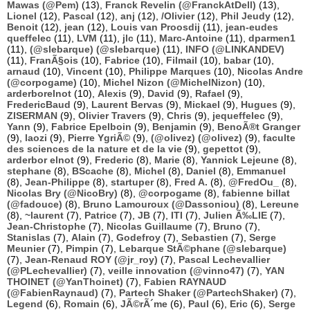
Mawas (@Pem)
(13),
Franck Revelin (@FranckAtDell)
(13),
Lionel
(12),
Pascal
(12),
anj
(12),
/Olivier
(12),
Phil Jeudy
(12),
Benoit
(12),
jean
(12),
Louis van Proosdij
(11),
jean-eudes
queffelec
(11),
LVM
(11),
jlc
(11),
Marc-Antoine
(11),
dparmen1
(11),
(@slebarque) (@slebarque)
(11),
INFO (@LINKANDEV)
(11),
FranÃ§ois
(10),
Fabrice
(10),
Filmail
(10),
babar
(10),
arnaud
(10),
Vincent
(10),
Philippe Marques
(10),
Nicolas Andre
(@corpogame)
(10),
Michel Nizon (@MichelNizon)
(10),
arderborelnot
(10),
Alexis
(9),
David
(9),
Rafael
(9),
FredericBaud
(9),
Laurent Bervas
(9),
Mickael
(9),
Hugues
(9),
ZISERMAN
(9),
Olivier Travers
(9),
Chris
(9),
jequeffelec
(9),
Yann
(9),
Fabrice Epelboin
(9),
Benjamin
(9),
BenoÃ®t Granger
(9),
laozi
(9),
Pierre YgriÃ©
(9),
(@olivez) (@olivez)
(9),
faculte
des sciences de la nature et de la vie
(9),
gepettot
(9),
arderbor elnot
(9),
Frederic
(8),
Marie
(8),
Yannick Lejeune
(8),
stephane
(8),
BScache
(8),
Michel
(8),
Daniel
(8),
Emmanuel
(8),
Jean-Philippe
(8),
startuper
(8),
Fred A.
(8),
@FredOu_
(8),
Nicolas Bry (@NicoBry)
(8),
@corpogame
(8),
fabienne billat
(@fadouce)
(8),
Bruno Lamouroux (@Dassoniou)
(8),
Lereune
(8),
~laurent
(7),
Patrice
(7),
JB
(7),
ITI
(7),
Julien Ã‰LIE
(7),
Jean-Christophe
(7),
Nicolas Guillaume
(7),
Bruno
(7),
Stanislas
(7),
Alain
(7),
Godefroy
(7),
Sebastien
(7),
Serge
Meunier
(7),
Pimpin
(7),
Lebarque StÃ©phane (@slebarque)
(7),
Jean-Renaud ROY (@jr_roy)
(7),
Pascal Lechevallier
(@PLechevallier)
(7),
veille innovation (@vinno47)
(7),
YAN
THOINET (@YanThoinet)
(7),
Fabien RAYNAUD
(@FabienRaynaud)
(7),
Partech Shaker (@PartechShaker)
(7),
Legend
(6),
Romain
(6),
JÃ©rÃ´me
(6),
Paul
(6),
Eric
(6),
Serge