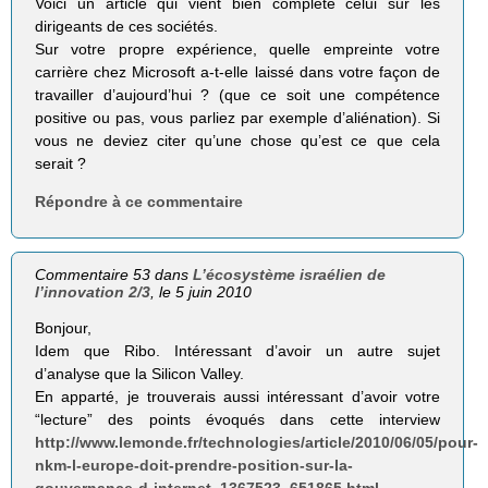
Voici un article qui vient bien complété celui sur les
dirigeants de ces sociétés.
Sur votre propre expérience, quelle empreinte votre
carrière chez Microsoft a-t-elle laissé dans votre façon de
travailler d’aujourd’hui ? (que ce soit une compétence
positive ou pas, vous parliez par exemple d’aliénation). Si
vous ne deviez citer qu’une chose qu’est ce que cela
serait ?
Répondre à ce commentaire
Commentaire 53 dans
L’écosystème israélien de
l’innovation 2/3
, le 5 juin 2010
Bonjour,
Idem que Ribo. Intéressant d’avoir un autre sujet
d’analyse que la Silicon Valley.
En apparté, je trouverais aussi intéressant d’avoir votre
“lecture” des points évoqués dans cette interview
http://www.lemonde.fr/technologies/article/2010/06/05/pour-
nkm-l-europe-doit-prendre-position-sur-la-
gouvernance-d-internet_1367523_651865.html