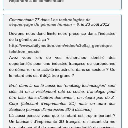
Répondre à ce commentaire
Commentaire 77 dans
Les technologies de
séquençage du génome humain – 6
, le 23 août 2012
Devrons nous donc limite notre présence dans l’industrie
de la génétique à ça ?
http://www.dailymotion.com/video/x3o9aj_generique-
telethon_music
Avez vous lors de vos recherches identifié des
opportunités pour une industrie française ou européenne
de démarrer une activité industrielle dans ce secteur ? Ou
le retard pris est-il déjà trop grand ?
Bref, dans la santé aussi, les “enabling tech­no­lo­gies” sont
clés. Et on a visi­ble­ment raté ce coche. L’analogie peut
être faite dans d’autres domaines : on n’aura pas de Z-
Corp (fabri­cant d’imprimantes 3D) mais on aura des
Sculp­teo (ser­vice d’impression 3D à dis­tance)
Là aussi pensez vous que le retard est trop important ?
Un fabricant d’imprimante 3D français, en faisant du me
too, cela aurait-il du sens et une opportunité de business