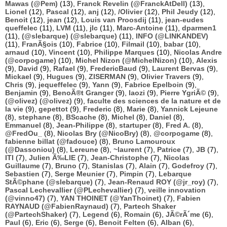
Mawas (@Pem)
(13),
Franck Revelin (@FranckAtDell)
(13),
Lionel
(12),
Pascal
(12),
anj
(12),
/Olivier
(12),
Phil Jeudy
(12),
Benoit
(12),
jean
(12),
Louis van Proosdij
(11),
jean-eudes
queffelec
(11),
LVM
(11),
jlc
(11),
Marc-Antoine
(11),
dparmen1
(11),
(@slebarque) (@slebarque)
(11),
INFO (@LINKANDEV)
(11),
FranÃ§ois
(10),
Fabrice
(10),
Filmail
(10),
babar
(10),
arnaud
(10),
Vincent
(10),
Philippe Marques
(10),
Nicolas Andre
(@corpogame)
(10),
Michel Nizon (@MichelNizon)
(10),
Alexis
(9),
David
(9),
Rafael
(9),
FredericBaud
(9),
Laurent Bervas
(9),
Mickael
(9),
Hugues
(9),
ZISERMAN
(9),
Olivier Travers
(9),
Chris
(9),
jequeffelec
(9),
Yann
(9),
Fabrice Epelboin
(9),
Benjamin
(9),
BenoÃ®t Granger
(9),
laozi
(9),
Pierre YgriÃ©
(9),
(@olivez) (@olivez)
(9),
faculte des sciences de la nature et de
la vie
(9),
gepettot
(9),
Frederic
(8),
Marie
(8),
Yannick Lejeune
(8),
stephane
(8),
BScache
(8),
Michel
(8),
Daniel
(8),
Emmanuel
(8),
Jean-Philippe
(8),
startuper
(8),
Fred A.
(8),
@FredOu_
(8),
Nicolas Bry (@NicoBry)
(8),
@corpogame
(8),
fabienne billat (@fadouce)
(8),
Bruno Lamouroux
(@Dassoniou)
(8),
Lereune
(8),
~laurent
(7),
Patrice
(7),
JB
(7),
ITI
(7),
Julien Ã‰LIE
(7),
Jean-Christophe
(7),
Nicolas
Guillaume
(7),
Bruno
(7),
Stanislas
(7),
Alain
(7),
Godefroy
(7),
Sebastien
(7),
Serge Meunier
(7),
Pimpin
(7),
Lebarque
StÃ©phane (@slebarque)
(7),
Jean-Renaud ROY (@jr_roy)
(7),
Pascal Lechevallier (@PLechevallier)
(7),
veille innovation
(@vinno47)
(7),
YAN THOINET (@YanThoinet)
(7),
Fabien
RAYNAUD (@FabienRaynaud)
(7),
Partech Shaker
(@PartechShaker)
(7),
Legend
(6),
Romain
(6),
JÃ©rÃ´me
(6),
Paul
(6),
Eric
(6),
Serge
(6),
Benoit Felten
(6),
Alban
(6),