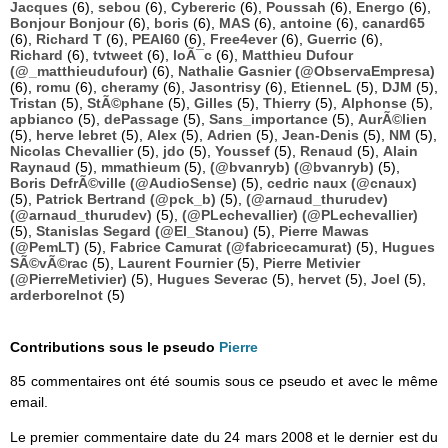
Jacques
(6),
sebou
(6),
Cybereric
(6),
Poussah
(6),
Energo
(6),
Bonjour Bonjour
(6),
boris
(6),
MAS
(6),
antoine
(6),
canard65
(6),
Richard T
(6),
PEAI60
(6),
Free4ever
(6),
Guerric
(6),
Richard
(6),
tvtweet
(6),
loÃ¯c
(6),
Matthieu Dufour
(@_matthieudufour)
(6),
Nathalie Gasnier (@ObservaEmpresa)
(6),
romu
(6),
cheramy
(6),
Jasontrisy
(6),
EtienneL
(5),
DJM
(5),
Tristan
(5),
StÃ©phane
(5),
Gilles
(5),
Thierry
(5),
Alphonse
(5),
apbianco
(5),
dePassage
(5),
Sans_importance
(5),
AurÃ©lien
(5),
herve lebret
(5),
Alex
(5),
Adrien
(5),
Jean-Denis
(5),
NM
(5),
Nicolas Chevallier
(5),
jdo
(5),
Youssef
(5),
Renaud
(5),
Alain
Raynaud
(5),
mmathieum
(5),
(@bvanryb) (@bvanryb)
(5),
Boris DefrÃ©ville (@AudioSense)
(5),
cedric naux (@cnaux)
(5),
Patrick Bertrand (@pck_b)
(5),
(@arnaud_thurudev)
(@arnaud_thurudev)
(5),
(@PLechevallier) (@PLechevallier)
(5),
Stanislas Segard (@El_Stanou)
(5),
Pierre Mawas
(@PemLT)
(5),
Fabrice Camurat (@fabricecamurat)
(5),
Hugues
SÃ©vÃ©rac
(5),
Laurent Fournier
(5),
Pierre Metivier
(@PierreMetivier)
(5),
Hugues Severac
(5),
hervet
(5),
Joel
(5),
arderborelnot
(5)
Contributions sous le pseudo
Pierre
85 commentaires ont été soumis sous ce pseudo et avec le même
email.
Le premier commentaire date du 24 mars 2008 et le dernier est du