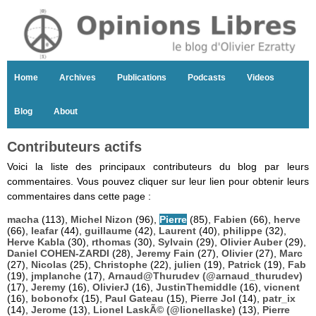
Home
Archives
Publications
Podcasts
Videos
Blog
About
Contributeurs actifs
Voici la liste des principaux contributeurs du blog par leurs
commentaires. Vous pouvez cliquer sur leur lien pour obtenir leurs
commentaires dans cette page :
macha
(113),
Michel Nizon
(96),
Pierre
(85),
Fabien
(66),
herve
(66),
leafar
(44),
guillaume
(42),
Laurent
(40),
philippe
(32),
Herve Kabla
(30),
rthomas
(30),
Sylvain
(29),
Olivier Auber
(29),
Daniel COHEN-ZARDI
(28),
Jeremy Fain
(27),
Olivier
(27),
Marc
(27),
Nicolas
(25),
Christophe
(22),
julien
(19),
Patrick
(19),
Fab
(19),
jmplanche
(17),
Arnaud@Thurudev (@arnaud_thurudev)
(17),
Jeremy
(16),
OlivierJ
(16),
JustinThemiddle
(16),
vicnent
(16),
bobonofx
(15),
Paul Gateau
(15),
Pierre Jol
(14),
patr_ix
(14),
Jerome
(13),
Lionel LaskÃ© (@lionellaske)
(13),
Pierre