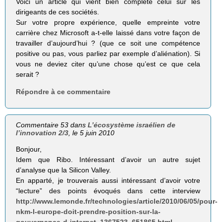
Voici un article qui vient bien complété celui sur les
dirigeants de ces sociétés.
Sur votre propre expérience, quelle empreinte votre
carrière chez Microsoft a-t-elle laissé dans votre façon de
travailler d’aujourd’hui ? (que ce soit une compétence
positive ou pas, vous parliez par exemple d’aliénation). Si
vous ne deviez citer qu’une chose qu’est ce que cela
serait ?
Répondre à ce commentaire
Commentaire 53 dans
L’écosystème israélien de
l’innovation 2/3
, le 5 juin 2010
Bonjour,
Idem que Ribo. Intéressant d’avoir un autre sujet
d’analyse que la Silicon Valley.
En apparté, je trouverais aussi intéressant d’avoir votre
“lecture” des points évoqués dans cette interview
http://www.lemonde.fr/technologies/article/2010/06/05/pour-
nkm-l-europe-doit-prendre-position-sur-la-
gouvernance-d-internet_1367523_651865.html