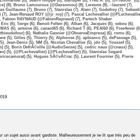
Emmanuel
(8),
Jean-Philippe
(8),
startuper
(8),
Fred A.
(8),
@FredOu_
(8),
ce)
(8),
Bruno Lamouroux (@Dassoniou)
(8),
Lereune
(8),
~laurent
(7),
las Guillaume
(7),
Bruno
(7),
Stanislas
(7),
Alain
(7),
Godefroy
(7),
Sebast
)
(7),
Jean-Renaud ROY (@jr_roy)
(7),
Pascal Lechevallier (@PLechevallie
),
Fabien RAYNAUD (@FabienRaynaud)
(7),
Partech Shaker
,
Eric
(6),
Serge
(6),
Benoit Felten
(6),
Alban
(6),
Jacques
(6),
sebou
(6),
,
MAS
(6),
antoine
(6),
canard65
(6),
Richard T
(6),
PEAI60
(6),
Free4ever
(6
thieudufour)
(6),
Nathalie Gasnier (@ObservaEmpresa)
(6),
romu
(6),
ane
(5),
Gilles
(5),
Thierry
(5),
Alphonse
(5),
apbianco
(5),
dePassage
(5),
5),
Jean-Denis
(5),
NM
(5),
Nicolas Chevallier
(5),
jdo
(5),
Youssef
(5),
b)
(5),
Boris DefrÃ©ville (@AudioSense)
(5),
cedric naux (@cnaux)
(5),
ev)
(5),
(@PLechevallier) (@PLechevallier)
(5),
Stanislas Segard
bricecamurat)
(5),
Hugues SÃ©vÃ©rac
(5),
Laurent Fournier
(5),
Pierre
2019.
sur un sujet aussi avant gardiste. Malheureusement je ne lit que très peu de