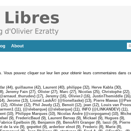
log
About
es. Vous pouvez cliquer sur leur lien pour obtenir leurs commentaires dans ce
far
(44),
guillaume
(42),
Laurent
(40),
philippe
(32),
Herve Kabla
(30),
8),
Jeremy Fain
(27),
Olivier
(27),
Marc
(27),
Nicolas
(25),
Christophe
(22),
@arnaud_thurudev)
(17),
Jeremy
(16),
OlivierJ
(16),
JustinThemiddle
(16)
14),
Jerome
(13),
Lionel LaskÃ© (@lionellaske)
(13),
Pierre Mawas (@Pe
(12),
/Olivier
(12),
Phil Jeudy
(12),
Benoit
(12),
jean
(12),
Louis van Proos
armen1
(11),
(@slebarque) (@slebarque)
(11),
INFO (@LINKANDEV)
(11),
ent
(10),
Philippe Marques
(10),
Nicolas Andre (@corpogame)
(10),
Miche
afael
(9),
FredericBaud
(9),
Laurent Bervas
(9),
Mickael
(9),
Hugues
(9),
Fabrice Epelboin
(9),
Benjamin
(9),
BenoÃ®t Granger
(9),
laozi
(9),
Pierre
t de la vie
(9),
gepettot
(9),
arderbor elnot
(9),
Frederic
(8),
Marie
(8),