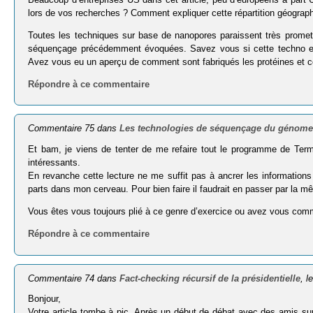
lors de vos recherches ? Comment expliquer cette répartition géogra
Toutes les techniques sur base de nanopores paraissent très promett
séquençage précédemment évoquées. Savez vous si cette techno es
Avez vous eu un aperçu de comment sont fabriqués les protéines et co
Répondre à ce commentaire
Commentaire 75 dans
Les technologies de séquençage du génome
Et bam, je viens de tenter de me refaire tout le programme de Ter
intéressants.
En revanche cette lecture ne me suffit pas à ancrer les informatio
parts dans mon cerveau. Pour bien faire il faudrait en passer par la mêm
Vous êtes vous toujours plié à ce genre d’exercice ou avez vous co
Répondre à ce commentaire
Commentaire 74 dans
Fact-checking récursif de la présidentielle
, l
Bonjour,
Votre article tombe à pic. Après un début de débat avec des amis sur 