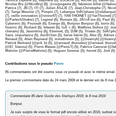
Yannick Lejeune
(8),
stephane
(8),
BScache
(8),
Michel
(8),
Daniel
(8),
Nicolas Bry (@NicoBry)
(8),
@corpogame
(8),
fabienne billat (@fadou
Patrice
(7),
JB
(7),
ITI
(7),
Julien Ã‰LIE
(7),
Jean-Christophe
(7),
Nico
(7),
Serge Meunier
(7),
Pimpin
(7),
Lebarque StÃ©phane (@slebarque
(7),
veille innovation (@vinno47)
(7),
YAN THOINET (@YanThoinet)
(7
(@PartechShaker)
(7),
Legend
(6),
Romain
(6),
JÃ©rÃ´me
(6),
Paul
(6)
Cybereric
(6),
Poussah
(6),
Energo
(6),
Bonjour Bonjour
(6),
boris
(6)
Guerric
(6),
Richard
(6),
tvtweet
(6),
loÃ¯c
(6),
Matthieu Dufour (@_mat
cheramy
(6),
Jasontrisy
(6),
EtienneL
(5),
DJM
(5),
Tristan
(5),
StÃ©ph
Sans_importance
(5),
AurÃ©lien
(5),
herve lebret
(5),
Alex
(5),
Adrien
(
Renaud
(5),
Alain Raynaud
(5),
mmathieum
(5),
(@bvanryb) (@bvanry
Patrick Bertrand (@pck_b)
(5),
(@arnaud_thurudev) (@arnaud_thurud
(@El_Stanou)
(5),
Pierre Mawas (@PemLT)
(5),
Fabrice Camurat (@fa
Metivier (@PierreMetivier)
(5),
Hugues Severac
(5),
hervet
(5),
Joel
(5)
Contributions sous le pseudo
Pierre
85 commentaires ont été soumis sous ce pseudo et avec le même email.
Le premier commentaire date du 24 mars 2008 et le dernier est du 8 mai 
Commentaire 85 dans
Guide des Startups 2019
, le 8 mai 2019
Bonjour,
Je suis surpris de vous le format pdf encore utilisé en 2019, surtout 