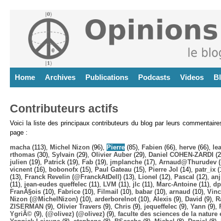
Home
Archives
Publications
Podcasts
Videos
B
Contributeurs actifs
Voici la liste des principaux contributeurs du blog par leurs commentair
page :
macha
(113),
Michel Nizon
(96),
Pierre
(85),
Fabien
(66),
herve
(66),
lea
rthomas
(30),
Sylvain
(29),
Olivier Auber
(29),
Daniel COHEN-ZARDI
(2
julien
(19),
Patrick
(19),
Fab
(19),
jmplanche
(17),
Arnaud@Thurudev (
vicnent
(16),
bobonofx
(15),
Paul Gateau
(15),
Pierre Jol
(14),
patr_ix
(
(13),
Franck Revelin (@FranckAtDell)
(13),
Lionel
(12),
Pascal
(12),
anj
(11),
jean-eudes queffelec
(11),
LVM
(11),
jlc
(11),
Marc-Antoine
(11),
dp
FranÃ§ois
(10),
Fabrice
(10),
Filmail
(10),
babar
(10),
arnaud
(10),
Vinc
Nizon (@MichelNizon)
(10),
arderborelnot
(10),
Alexis
(9),
David
(9),
R
ZISERMAN
(9),
Olivier Travers
(9),
Chris
(9),
jequeffelec
(9),
Yann
(9),
YgriÃ©
(9),
(@olivez) (@olivez)
(9),
faculte des sciences de la nature e