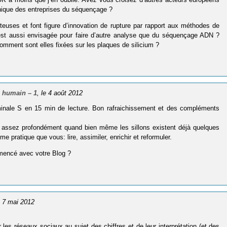
phique des entreprises du séquençage ?
euses et font figure d’innovation de rupture par rapport aux méthodes de
t aussi envisagée pour faire d’autre analyse que du séquençage ADN ?
mment sont elles fixées sur les plaques de silicium ?
 humain – 1
, le 4 août 2012
minale S en 15 min de lecture. Bon rafraichissement et des compléments
ns assez profondément quand bien même les sillons existent déjà quelques
e pratique que vous: lire, assimiler, enrichir et reformuler.
mmencé avec votre Blog ?
e 7 mai 2012
les réseaux sociaux au sujet des chiffres et de leur interprétation (et des