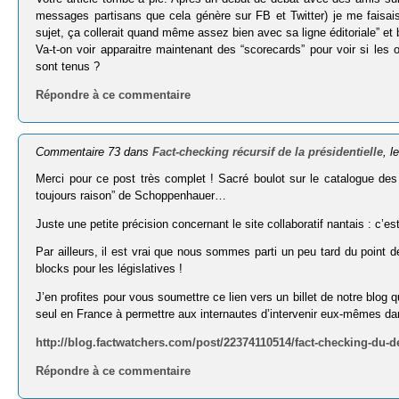
messages partisans que cela génère sur FB et Twitter) je me faisais
sujet, ça collerait quand même assez bien avec sa ligne éditoriale” et b
Va-t-on voir apparaitre maintenant des “scorecards” pour voir si les
sont tenus ?
Répondre à ce commentaire
Commentaire 73 dans
Fact-checking récursif de la présidentielle
, l
Merci pour ce post très complet ! Sacré boulot sur le catalogue des 
toujours raison” de Schoppenhauer…
Juste une petite précision concernant le site collaboratif nantais : c
Par ailleurs, il est vrai que nous sommes parti un peu tard du point
blocks pour les législatives !
J’en profites pour vous soumettre ce lien vers un billet de notre blog qu
seul en France à permettre aux internautes d’intervenir eux-mêmes dan
http://blog.factwatchers.com/post/22374110514/fact-checking-du-d
Répondre à ce commentaire