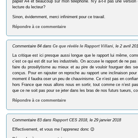
papier A4 et beaucoup sur mon téléphone. N’y a-t-il pas une version
lecture du lecteur?
Sinon, évidemment, merci infiniment pour ce travail.
Répondre à ce commentaire
Commentaire 84 dans
Ce que révèle le Rapport Villani
, le 2 avril 20
La critique est ici presque aussi longue que le rapport lui même, c
c’est ce qui est dit sur les industriels. On accuse le rapport de ne p
faire du prosélytisme au mieux et au pire de vouloir fourguer des 
conçus. Pour en rajouter on reproche au rapport une inclinaison pour 
moment il faudra oser un peu de chauvinisme. Ce n’est pas en confia
hors France que nous allons nous en sortir, tout comme ce n’est pas s
que ce ne soit pas pour se jeter dans les bras de nos futurs tueurs, c
Répondre à ce commentaire
Commentaire 83 dans
Rapport CES 2018
, le 29 janvier 2018
Effectivement, et vous me l’apprenez donc 😉