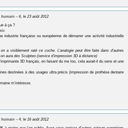
 humain – 6
, le 23 août 2012
ue à ça ?
sic
e industrie française ou européenne de démarrer une activité industrielle
t on a visi­ble­ment raté ce coche. L’analogie peut être faite dans d’autres
on aura des Sculp­teo (ser­vice d’impression 3D à dis­tance)
’imprimante 3D français, en faisant du me too, cela aurait-il du sens et une
ines destinées à des usages ultra précis (impression de prothèse dentaire
omaine m’intéresse.
 humain – 4
, le 16 août 2012
UK à moins que j’en oublie. Avez vous croisez d’autres acteurs européens