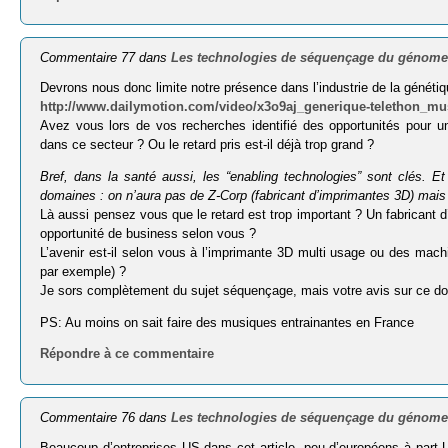
Commentaire 77 dans
Les technologies de séquençage du génome
Devrons nous donc limite notre présence dans l’industrie de la génétiq
http://www.dailymotion.com/video/x3o9aj_generique-telethon_mu
Avez vous lors de vos recherches identifié des opportunités pour un
dans ce secteur ? Ou le retard pris est-il déjà trop grand ?
Bref, dans la santé aussi, les “enabling tech­no­lo­gies” sont clés. E
domaines : on n’aura pas de Z-Corp (fabri­cant d’imprimantes 3D) mais 
Là aussi pensez vous que le retard est trop important ? Un fabricant d
opportunité de business selon vous ?
L’avenir est-il selon vous à l’imprimante 3D multi usage ou des mach
par exemple) ?
Je sors complètement du sujet séquençage, mais votre avis sur ce d
PS: Au moins on sait faire des musiques entrainantes en France
Répondre à ce commentaire
Commentaire 76 dans
Les technologies de séquençage du génome
Beaucoup d’entreprises US dans cet article, peu d’européens à part 