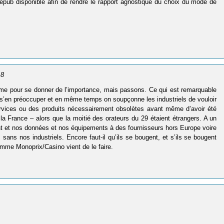
 epub disponible afin de rendre le rapport agnostique du choix du mode de
18
omme pour se donner de l’importance, mais passons. Ce qui est remarquable
as s’en préoccuper et en même temps on soupçonne les industriels de vouloir
services ou des produits nécessairement obsolètes avant même d’avoir été
la France – alors que la moitié des orateurs du 29 étaient étrangers. A un
nt et nos données et nos équipements à des fournisseurs hors Europe voire
ans nos industriels. Encore faut-il qu’ils se bougent, et s’ils se bougent
omme Monoprix/Casino vient de le faire.