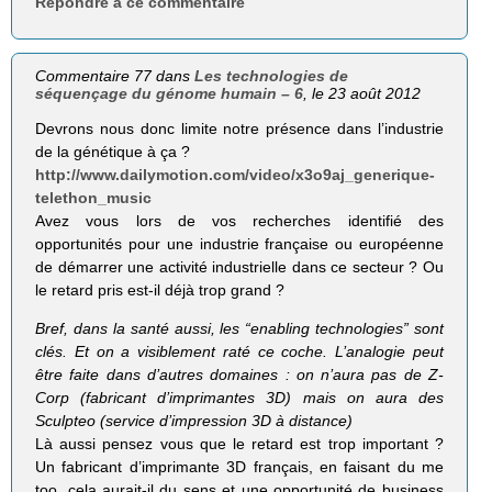
Répondre à ce commentaire
Commentaire 77 dans
Les technologies de
séquençage du génome humain – 6
, le 23 août 2012
Devrons nous donc limite notre présence dans l’industrie
de la génétique à ça ?
http://www.dailymotion.com/video/x3o9aj_generique-
telethon_music
Avez vous lors de vos recherches identifié des
opportunités pour une industrie française ou européenne
de démarrer une activité industrielle dans ce secteur ? Ou
le retard pris est-il déjà trop grand ?
Bref, dans la santé aussi, les “enabling tech­no­lo­gies” sont
clés. Et on a visi­ble­ment raté ce coche. L’analogie peut
être faite dans d’autres domaines : on n’aura pas de Z-
Corp (fabri­cant d’imprimantes 3D) mais on aura des
Sculp­teo (ser­vice d’impression 3D à dis­tance)
Là aussi pensez vous que le retard est trop important ?
Un fabricant d’imprimante 3D français, en faisant du me
too, cela aurait-il du sens et une opportunité de business