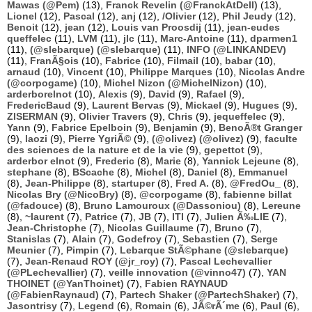
Mawas (@Pem)
(13),
Franck Revelin (@FranckAtDell)
(13),
Lionel
(12),
Pascal
(12),
anj
(12),
/Olivier
(12),
Phil Jeudy
(12),
Benoit
(12),
jean
(12),
Louis van Proosdij
(11),
jean-eudes
queffelec
(11),
LVM
(11),
jlc
(11),
Marc-Antoine
(11),
dparmen1
(11),
(@slebarque) (@slebarque)
(11),
INFO (@LINKANDEV)
(11),
FranÃ§ois
(10),
Fabrice
(10),
Filmail
(10),
babar
(10),
arnaud
(10),
Vincent
(10),
Philippe Marques
(10),
Nicolas Andre
(@corpogame)
(10),
Michel Nizon (@MichelNizon)
(10),
arderborelnot
(10),
Alexis
(9),
David
(9),
Rafael
(9),
FredericBaud
(9),
Laurent Bervas
(9),
Mickael
(9),
Hugues
(9),
ZISERMAN
(9),
Olivier Travers
(9),
Chris
(9),
jequeffelec
(9),
Yann
(9),
Fabrice Epelboin
(9),
Benjamin
(9),
BenoÃ®t Granger
(9),
laozi
(9),
Pierre YgriÃ©
(9),
(@olivez) (@olivez)
(9),
faculte
des sciences de la nature et de la vie
(9),
gepettot
(9),
arderbor elnot
(9),
Frederic
(8),
Marie
(8),
Yannick Lejeune
(8),
stephane
(8),
BScache
(8),
Michel
(8),
Daniel
(8),
Emmanuel
(8),
Jean-Philippe
(8),
startuper
(8),
Fred A.
(8),
@FredOu_
(8),
Nicolas Bry (@NicoBry)
(8),
@corpogame
(8),
fabienne billat
(@fadouce)
(8),
Bruno Lamouroux (@Dassoniou)
(8),
Lereune
(8),
~laurent
(7),
Patrice
(7),
JB
(7),
ITI
(7),
Julien Ã‰LIE
(7),
Jean-Christophe
(7),
Nicolas Guillaume
(7),
Bruno
(7),
Stanislas
(7),
Alain
(7),
Godefroy
(7),
Sebastien
(7),
Serge
Meunier
(7),
Pimpin
(7),
Lebarque StÃ©phane (@slebarque)
(7),
Jean-Renaud ROY (@jr_roy)
(7),
Pascal Lechevallier
(@PLechevallier)
(7),
veille innovation (@vinno47)
(7),
YAN
THOINET (@YanThoinet)
(7),
Fabien RAYNAUD
(@FabienRaynaud)
(7),
Partech Shaker (@PartechShaker)
(7),
Jasontrisy
(7),
Legend
(6),
Romain
(6),
JÃ©rÃ´me
(6),
Paul
(6),