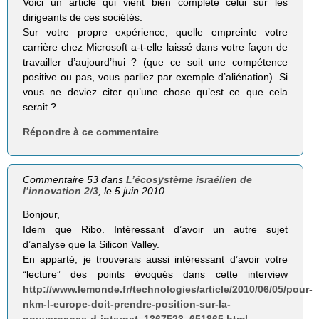
Voici un article qui vient bien complété celui sur les
dirigeants de ces sociétés.
Sur votre propre expérience, quelle empreinte votre
carrière chez Microsoft a-t-elle laissé dans votre façon de
travailler d’aujourd’hui ? (que ce soit une compétence
positive ou pas, vous parliez par exemple d’aliénation). Si
vous ne deviez citer qu’une chose qu’est ce que cela
serait ?
Répondre à ce commentaire
Commentaire 53 dans
L’écosystème israélien de
l’innovation 2/3
, le 5 juin 2010
Bonjour,
Idem que Ribo. Intéressant d’avoir un autre sujet
d’analyse que la Silicon Valley.
En apparté, je trouverais aussi intéressant d’avoir votre
“lecture” des points évoqués dans cette interview
http://www.lemonde.fr/technologies/article/2010/06/05/pour-
nkm-l-europe-doit-prendre-position-sur-la-
gouvernance-d-internet_1367523_651865.html