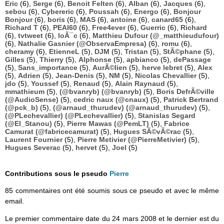
Eric
(6),
Serge
(6),
Benoit Felten
(6),
Alban
(6),
Jacques
(6),
sebou
(6),
Cybereric
(6),
Poussah
(6),
Energo
(6),
Bonjour
Bonjour
(6),
boris
(6),
MAS
(6),
antoine
(6),
canard65
(6),
Richard T
(6),
PEAI60
(6),
Free4ever
(6),
Guerric
(6),
Richard
(6),
tvtweet
(6),
loÃ¯c
(6),
Matthieu Dufour (@_matthieudufour)
(6),
Nathalie Gasnier (@ObservaEmpresa)
(6),
romu
(6),
cheramy
(6),
EtienneL
(5),
DJM
(5),
Tristan
(5),
StÃ©phane
(5),
Gilles
(5),
Thierry
(5),
Alphonse
(5),
apbianco
(5),
dePassage
(5),
Sans_importance
(5),
AurÃ©lien
(5),
herve lebret
(5),
Alex
(5),
Adrien
(5),
Jean-Denis
(5),
NM
(5),
Nicolas Chevallier
(5),
jdo
(5),
Youssef
(5),
Renaud
(5),
Alain Raynaud
(5),
mmathieum
(5),
(@bvanryb) (@bvanryb)
(5),
Boris DefrÃ©ville
(@AudioSense)
(5),
cedric naux (@cnaux)
(5),
Patrick Bertrand
(@pck_b)
(5),
(@arnaud_thurudev) (@arnaud_thurudev)
(5),
(@PLechevallier) (@PLechevallier)
(5),
Stanislas Segard
(@El_Stanou)
(5),
Pierre Mawas (@PemLT)
(5),
Fabrice
Camurat (@fabricecamurat)
(5),
Hugues SÃ©vÃ©rac
(5),
Laurent Fournier
(5),
Pierre Metivier (@PierreMetivier)
(5),
Hugues Severac
(5),
hervet
(5),
Joel
(5)
Contributions sous le pseudo
Pierre
85 commentaires ont été soumis sous ce pseudo et avec le même
email.
Le premier commentaire date du 24 mars 2008 et le dernier est du