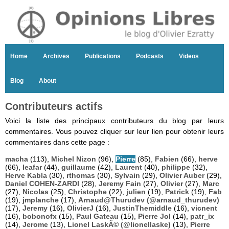
Home
Archives
Publications
Podcasts
Videos
Blog
About
Contributeurs actifs
Voici la liste des principaux contributeurs du blog par leurs
commentaires. Vous pouvez cliquer sur leur lien pour obtenir leurs
commentaires dans cette page :
macha
(113),
Michel Nizon
(96),
Pierre
(85),
Fabien
(66),
herve
(66),
leafar
(44),
guillaume
(42),
Laurent
(40),
philippe
(32),
Herve Kabla
(30),
rthomas
(30),
Sylvain
(29),
Olivier Auber
(29),
Daniel COHEN-ZARDI
(28),
Jeremy Fain
(27),
Olivier
(27),
Marc
(27),
Nicolas
(25),
Christophe
(22),
julien
(19),
Patrick
(19),
Fab
(19),
jmplanche
(17),
Arnaud@Thurudev (@arnaud_thurudev)
(17),
Jeremy
(16),
OlivierJ
(16),
JustinThemiddle
(16),
vicnent
(16),
bobonofx
(15),
Paul Gateau
(15),
Pierre Jol
(14),
patr_ix
(14),
Jerome
(13),
Lionel LaskÃ© (@lionellaske)
(13),
Pierre