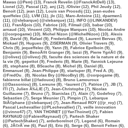
Mawas (@Pem)
(13),
Franck Revelin (@FranckAtDell)
(13),
Lionel
(12),
Pascal
(12),
anj
(12),
/Olivier
(12),
Phil Jeudy
(12),
Benoit
(12),
jean
(12),
Louis van Proosdij
(11),
jean-eudes
queffelec
(11),
LVM
(11),
jlc
(11),
Marc-Antoine
(11),
dparmen1
(11),
(@slebarque) (@slebarque)
(11),
INFO (@LINKANDEV)
(11),
FranÃ§ois
(10),
Fabrice
(10),
Filmail
(10),
babar
(10),
arnaud
(10),
Vincent
(10),
Philippe Marques
(10),
Nicolas Andre
(@corpogame)
(10),
Michel Nizon (@MichelNizon)
(10),
Alexis
(9),
David
(9),
Rafael
(9),
FredericBaud
(9),
Laurent Bervas
(9),
Mickael
(9),
Hugues
(9),
ZISERMAN
(9),
Olivier Travers
(9),
Chris
(9),
jequeffelec
(9),
Yann
(9),
Fabrice Epelboin
(9),
Benjamin
(9),
BenoÃ®t Granger
(9),
laozi
(9),
Pierre YgriÃ©
(9),
(@olivez) (@olivez)
(9),
faculte des sciences de la nature et de
la vie
(9),
gepettot
(9),
Frederic
(8),
Marie
(8),
Yannick Lejeune
(8),
stephane
(8),
BScache
(8),
Michel
(8),
Daniel
(8),
Emmanuel
(8),
Jean-Philippe
(8),
startuper
(8),
Fred A.
(8),
@FredOu_
(8),
Nicolas Bry (@NicoBry)
(8),
@corpogame
(8),
fabienne billat (@fadouce)
(8),
Bruno Lamouroux
(@Dassoniou)
(8),
Lereune
(8),
~laurent
(7),
Patrice
(7),
JB
(7),
ITI
(7),
Julien Ã‰LIE
(7),
Jean-Christophe
(7),
Nicolas
Guillaume
(7),
Bruno
(7),
Stanislas
(7),
Alain
(7),
Godefroy
(7),
Sebastien
(7),
Serge Meunier
(7),
Pimpin
(7),
Lebarque
StÃ©phane (@slebarque)
(7),
Jean-Renaud ROY (@jr_roy)
(7),
Pascal Lechevallier (@PLechevallier)
(7),
veille innovation
(@vinno47)
(7),
YAN THOINET (@YanThoinet)
(7),
Fabien
RAYNAUD (@FabienRaynaud)
(7),
Partech Shaker
(@PartechShaker)
(7),
arderborelnot
(7),
Legend
(6),
Romain
(6),
JÃ©rÃ´me
(6),
Paul
(6),
Eric
(6),
Serge
(6),
Benoit Felten
(6),