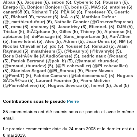
Alban
(6),
Jacques
(6),
sebou
(6),
Cybereric
(6),
Poussah
(6),
Energo
(6),
Bonjour Bonjour
(6),
boris
(6),
MAS
(6),
antoine
(6),
canard65
(6),
Richard T
(6),
PEAI60
(6),
Free4ever
(6),
Guerric
(6),
Richard
(6),
tvtweet
(6),
loÃ¯c
(6),
Matthieu Dufour
(@_matthieudufour)
(6),
Nathalie Gasnier (@ObservaEmpresa)
(6),
romu
(6),
cheramy
(6),
Jasontrisy
(6),
EtienneL
(5),
DJM
(5),
Tristan
(5),
StÃ©phane
(5),
Gilles
(5),
Thierry
(5),
Alphonse
(5),
apbianco
(5),
dePassage
(5),
Sans_importance
(5),
AurÃ©lien
(5),
herve lebret
(5),
Alex
(5),
Adrien
(5),
Jean-Denis
(5),
NM
(5),
Nicolas Chevallier
(5),
jdo
(5),
Youssef
(5),
Renaud
(5),
Alain
Raynaud
(5),
mmathieum
(5),
(@bvanryb) (@bvanryb)
(5),
Boris DefrÃ©ville (@AudioSense)
(5),
cedric naux (@cnaux)
(5),
Patrick Bertrand (@pck_b)
(5),
(@arnaud_thurudev)
(@arnaud_thurudev)
(5),
(@PLechevallier) (@PLechevallier)
(5),
Stanislas Segard (@El_Stanou)
(5),
Pierre Mawas
(@PemLT)
(5),
Fabrice Camurat (@fabricecamurat)
(5),
Hugues
SÃ©vÃ©rac
(5),
Laurent Fournier
(5),
Pierre Metivier
(@PierreMetivier)
(5),
Hugues Severac
(5),
hervet
(5),
Joel
(5)
Contributions sous le pseudo
Pierre
85 commentaires ont été soumis sous ce pseudo et avec le même
email.
Le premier commentaire date du 24 mars 2008 et le dernier est du
8 mai 2019.