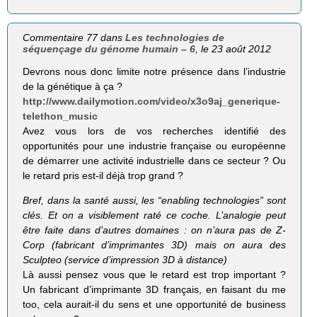
Commentaire 77 dans
Les technologies de
séquençage du génome humain – 6
, le 23 août 2012
Devrons nous donc limite notre présence dans l’industrie
de la génétique à ça ?
http://www.dailymotion.com/video/x3o9aj_generique-
telethon_music
Avez vous lors de vos recherches identifié des
opportunités pour une industrie française ou européenne
de démarrer une activité industrielle dans ce secteur ? Ou
le retard pris est-il déjà trop grand ?
Bref, dans la santé aussi, les “enabling tech­no­lo­gies” sont
clés. Et on a visi­ble­ment raté ce coche. L’analogie peut
être faite dans d’autres domaines : on n’aura pas de Z-
Corp (fabri­cant d’imprimantes 3D) mais on aura des
Sculp­teo (ser­vice d’impression 3D à dis­tance)
Là aussi pensez vous que le retard est trop important ?
Un fabricant d’imprimante 3D français, en faisant du me
too, cela aurait-il du sens et une opportunité de business