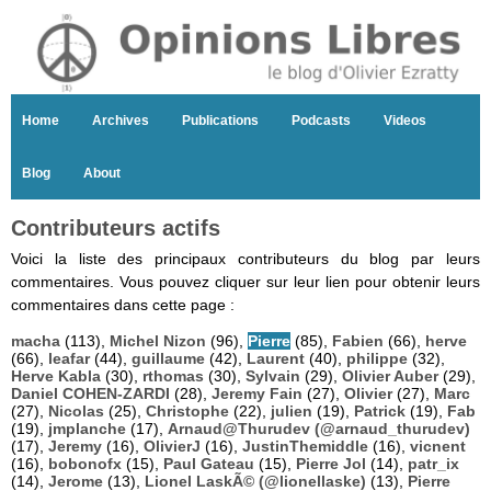
Home
Archives
Publications
Podcasts
Videos
Blog
About
Contributeurs actifs
Voici la liste des principaux contributeurs du blog par leurs
commentaires. Vous pouvez cliquer sur leur lien pour obtenir leurs
commentaires dans cette page :
macha
(113),
Michel Nizon
(96),
Pierre
(85),
Fabien
(66),
herve
(66),
leafar
(44),
guillaume
(42),
Laurent
(40),
philippe
(32),
Herve Kabla
(30),
rthomas
(30),
Sylvain
(29),
Olivier Auber
(29),
Daniel COHEN-ZARDI
(28),
Jeremy Fain
(27),
Olivier
(27),
Marc
(27),
Nicolas
(25),
Christophe
(22),
julien
(19),
Patrick
(19),
Fab
(19),
jmplanche
(17),
Arnaud@Thurudev (@arnaud_thurudev)
(17),
Jeremy
(16),
OlivierJ
(16),
JustinThemiddle
(16),
vicnent
(16),
bobonofx
(15),
Paul Gateau
(15),
Pierre Jol
(14),
patr_ix
(14),
Jerome
(13),
Lionel LaskÃ© (@lionellaske)
(13),
Pierre