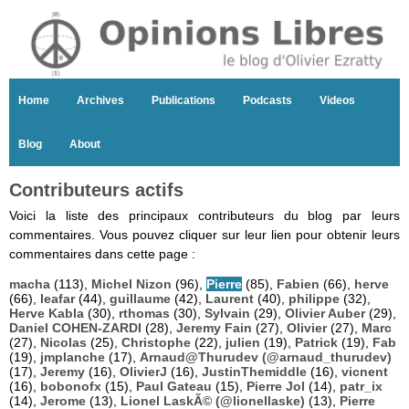
Home
Archives
Publications
Podcasts
Videos
Blog
About
Contributeurs actifs
Voici la liste des principaux contributeurs du blog par leurs
commentaires. Vous pouvez cliquer sur leur lien pour obtenir leurs
commentaires dans cette page :
macha
(113),
Michel Nizon
(96),
Pierre
(85),
Fabien
(66),
herve
(66),
leafar
(44),
guillaume
(42),
Laurent
(40),
philippe
(32),
Herve Kabla
(30),
rthomas
(30),
Sylvain
(29),
Olivier Auber
(29),
Daniel COHEN-ZARDI
(28),
Jeremy Fain
(27),
Olivier
(27),
Marc
(27),
Nicolas
(25),
Christophe
(22),
julien
(19),
Patrick
(19),
Fab
(19),
jmplanche
(17),
Arnaud@Thurudev (@arnaud_thurudev)
(17),
Jeremy
(16),
OlivierJ
(16),
JustinThemiddle
(16),
vicnent
(16),
bobonofx
(15),
Paul Gateau
(15),
Pierre Jol
(14),
patr_ix
(14),
Jerome
(13),
Lionel LaskÃ© (@lionellaske)
(13),
Pierre