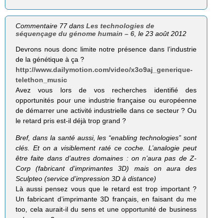
Commentaire 77 dans
Les technologies de
séquençage du génome humain – 6
, le 23 août 2012
Devrons nous donc limite notre présence dans l’industrie
de la génétique à ça ?
http://www.dailymotion.com/video/x3o9aj_generique-
telethon_music
Avez vous lors de vos recherches identifié des
opportunités pour une industrie française ou européenne
de démarrer une activité industrielle dans ce secteur ? Ou
le retard pris est-il déjà trop grand ?
Bref, dans la santé aussi, les “enabling tech­no­lo­gies” sont
clés. Et on a visi­ble­ment raté ce coche. L’analogie peut
être faite dans d’autres domaines : on n’aura pas de Z-
Corp (fabri­cant d’imprimantes 3D) mais on aura des
Sculp­teo (ser­vice d’impression 3D à dis­tance)
Là aussi pensez vous que le retard est trop important ?
Un fabricant d’imprimante 3D français, en faisant du me
too, cela aurait-il du sens et une opportunité de business