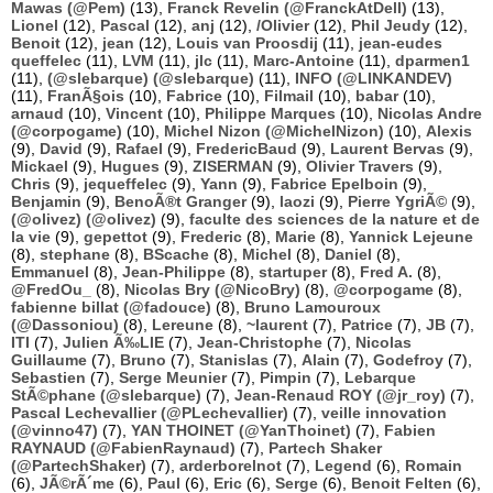
Mawas (@Pem)
(13),
Franck Revelin (@FranckAtDell)
(13),
Lionel
(12),
Pascal
(12),
anj
(12),
/Olivier
(12),
Phil Jeudy
(12),
Benoit
(12),
jean
(12),
Louis van Proosdij
(11),
jean-eudes
queffelec
(11),
LVM
(11),
jlc
(11),
Marc-Antoine
(11),
dparmen1
(11),
(@slebarque) (@slebarque)
(11),
INFO (@LINKANDEV)
(11),
FranÃ§ois
(10),
Fabrice
(10),
Filmail
(10),
babar
(10),
arnaud
(10),
Vincent
(10),
Philippe Marques
(10),
Nicolas Andre
(@corpogame)
(10),
Michel Nizon (@MichelNizon)
(10),
Alexis
(9),
David
(9),
Rafael
(9),
FredericBaud
(9),
Laurent Bervas
(9),
Mickael
(9),
Hugues
(9),
ZISERMAN
(9),
Olivier Travers
(9),
Chris
(9),
jequeffelec
(9),
Yann
(9),
Fabrice Epelboin
(9),
Benjamin
(9),
BenoÃ®t Granger
(9),
laozi
(9),
Pierre YgriÃ©
(9),
(@olivez) (@olivez)
(9),
faculte des sciences de la nature et de
la vie
(9),
gepettot
(9),
Frederic
(8),
Marie
(8),
Yannick Lejeune
(8),
stephane
(8),
BScache
(8),
Michel
(8),
Daniel
(8),
Emmanuel
(8),
Jean-Philippe
(8),
startuper
(8),
Fred A.
(8),
@FredOu_
(8),
Nicolas Bry (@NicoBry)
(8),
@corpogame
(8),
fabienne billat (@fadouce)
(8),
Bruno Lamouroux
(@Dassoniou)
(8),
Lereune
(8),
~laurent
(7),
Patrice
(7),
JB
(7),
ITI
(7),
Julien Ã‰LIE
(7),
Jean-Christophe
(7),
Nicolas
Guillaume
(7),
Bruno
(7),
Stanislas
(7),
Alain
(7),
Godefroy
(7),
Sebastien
(7),
Serge Meunier
(7),
Pimpin
(7),
Lebarque
StÃ©phane (@slebarque)
(7),
Jean-Renaud ROY (@jr_roy)
(7),
Pascal Lechevallier (@PLechevallier)
(7),
veille innovation
(@vinno47)
(7),
YAN THOINET (@YanThoinet)
(7),
Fabien
RAYNAUD (@FabienRaynaud)
(7),
Partech Shaker
(@PartechShaker)
(7),
arderborelnot
(7),
Legend
(6),
Romain
(6),
JÃ©rÃ´me
(6),
Paul
(6),
Eric
(6),
Serge
(6),
Benoit Felten
(6),