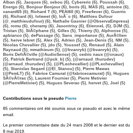
Alban
(6),
Jacques
(6),
sebou
(6),
Cybereric
(6),
Poussah
(6),
Energo
(6),
Bonjour Bonjour
(6),
boris
(6),
MAS
(6),
antoine
(6),
canard65
(6),
Richard T
(6),
PEAI60
(6),
Free4ever
(6),
Guerric
(6),
Richard
(6),
tvtweet
(6),
loÃ¯c
(6),
Matthieu Dufour
(@_matthieudufour)
(6),
Nathalie Gasnier (@ObservaEmpresa)
(6),
romu
(6),
cheramy
(6),
Jasontrisy
(6),
EtienneL
(5),
DJM
(5),
Tristan
(5),
StÃ©phane
(5),
Gilles
(5),
Thierry
(5),
Alphonse
(5),
apbianco
(5),
dePassage
(5),
Sans_importance
(5),
AurÃ©lien
(5),
herve lebret
(5),
Alex
(5),
Adrien
(5),
Jean-Denis
(5),
NM
(5),
Nicolas Chevallier
(5),
jdo
(5),
Youssef
(5),
Renaud
(5),
Alain
Raynaud
(5),
mmathieum
(5),
(@bvanryb) (@bvanryb)
(5),
Boris DefrÃ©ville (@AudioSense)
(5),
cedric naux (@cnaux)
(5),
Patrick Bertrand (@pck_b)
(5),
(@arnaud_thurudev)
(@arnaud_thurudev)
(5),
(@PLechevallier) (@PLechevallier)
(5),
Stanislas Segard (@El_Stanou)
(5),
Pierre Mawas
(@PemLT)
(5),
Fabrice Camurat (@fabricecamurat)
(5),
Hugues
SÃ©vÃ©rac
(5),
Laurent Fournier
(5),
Pierre Metivier
(@PierreMetivier)
(5),
Hugues Severac
(5),
hervet
(5),
Joel
(5)
Contributions sous le pseudo
Pierre
85 commentaires ont été soumis sous ce pseudo et avec le même
email.
Le premier commentaire date du 24 mars 2008 et le dernier est du
8 mai 2019.