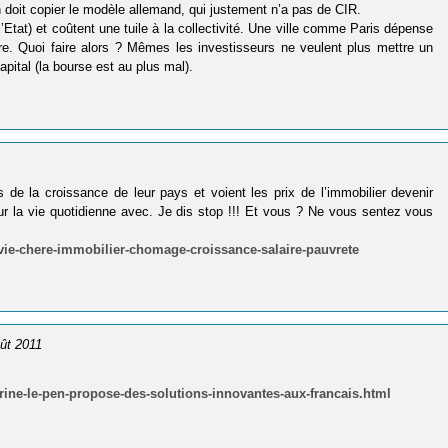
n doit copier le modèle allemand, qui justement n’a pas de CIR.
’Etat) et coûtent une tuile à la collectivité. Une ville comme Paris dépense
re. Quoi faire alors ? Mêmes les investisseurs ne veulent plus mettre un
apital (la bourse est au plus mal).
s de la croissance de leur pays et voient les prix de l’immobilier devenir
our la vie quotidienne avec. Je dis stop !!! Et vous ? Ne vous sentez vous
-vie-chere-immobilier-chomage-croissance-salaire-pauvrete
oût 2011
marine-le-pen-propose-des-solutions-innovantes-aux-francais.html