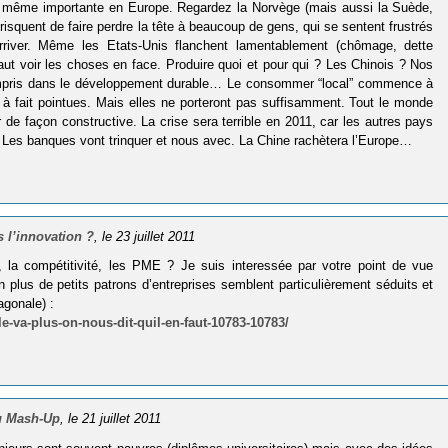
e même importante en Europe. Regardez la Norvège (mais aussi la Suède,
isquent de faire perdre la tête à beaucoup de gens, qui se sentent frustrés
arriver. Même les Etats-Unis flanchent lamentablement (chômage, dette
l faut voir les choses en face. Produire quoi et pour qui ? Les Chinois ? Nos
 compris dans le développement durable… Le consommer “local” commence à
t à fait pointues. Mais elles ne porteront pas suffisamment. Tout le monde
r de façon constructive. La crise sera terrible en 2011, car les autres pays
Les banques vont trinquer et nous avec. La Chine rachètera l’Europe…
 l’innovation ?
, le 23 juillet 2011
e, la compétitivité, les PME ? Je suis interessée par votre point de vue
n plus de petits patrons d’entreprises semblent particulièrement séduits et
agonale) :
e-va-plus-on-nous-dit-quil-en-faut-10783-10783/
au Mash-Up
, le 21 juillet 2011