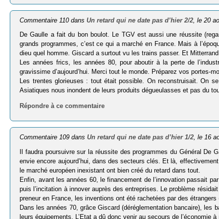
Commentaire 110 dans
Un retard qui ne date pas d’hier 2/2
, le 20 a
De Gaulle a fait du bon boulot. Le TGV est aussi une réussite (rega
grands programmes, c’est ce qui a marché en France. Mais à l’époqu
dieu quel homme. Giscard a surtout vu les trains passer. Et Mitterrand
Les années frics, les années 80, pour aboutir à la perte de l’industr
gravissime d’aujourd’hui. Merci tout le monde. Préparez vos portes-mon
Les trentes glorieuses : tout était possible. On reconstruisait. On s
Asiatiques nous inondent de leurs produits dégueulasses et pas du tou
Répondre à ce commentaire
Commentaire 109 dans
Un retard qui ne date pas d’hier 1/2
, le 16 a
Il faudra poursuivre sur la réussite des programmes du Général De G
envie encore aujourd’hui, dans des secteurs clés. Et là, effectivement,
le marché européen inexistant ont bien créé du retard dans tout.
Enfin, avant les années 60, le financement de l’innovation passait p
puis l’incitation à innover auprès des entreprises. Le problème résidait
preneur en France, les inventions ont été rachetées par des étrangers 
Dans les années 70, grâce Giscard (déréglementation bancaire), les
leurs équipements. L’Etat a dû donc venir au secours de l’économie à