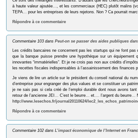
Ce sont des mélanges intéressants. D’autant que les chercheurs/ingé
à haute valeur ajoutée…, et les commerciaux (HEC) plutôt malins (voi
TEPA… pour les entreprises de leurs rejetons. Non ? Ca pourrait mar
Répondre à ce commentaire
Commentaire 103 dans
Peut-on se passer des aides publiques dans
Les crédits bancaires ne concernent pas les startups qui ne font pas de
que la banque puisse prendre une hypothèque sur un équipement q
innovantes “immatérielles”. Et je ne crois pas non aux crédits d’im
les recettes fiscales indispensables à l’assainissement des finances p
Je viens de lire un article sur le président du conseil national du numé
d’entreprise pour engranger des plus values et se constituer un patri
je ne sais pas si cela créé de l’emploi durable dont nous avons tant
retour de l’ancienne JEI… C’est le beurre… et…. l’argent du beurre…
http://www.lesechos.fr/journal20110624/lec2_les_echos_patrimoine
Répondre à ce commentaire
Commentaire 102 dans
L’impact économique de l’Internet en Fran