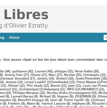
log
About
es. Vous pouvez cliquer sur leur lien pour obtenir leurs commentaires dans ce
far
(44),
guillaume
(42),
Laurent
(40),
philippe
(32),
Herve Kabla
(30),
8),
Jeremy Fain
(27),
Olivier
(27),
Marc
(27),
Nicolas
(25),
Christophe
(22),
@arnaud_thurudev)
(17),
Jeremy
(16),
OlivierJ
(16),
JustinThemiddle
(16)
14),
Jerome
(13),
Lionel LaskÃ© (@lionellaske)
(13),
Pierre Mawas (@Pe
(12),
/Olivier
(12),
Phil Jeudy
(12),
Benoit
(12),
jean
(12),
Louis van Proos
armen1
(11),
(@slebarque) (@slebarque)
(11),
INFO (@LINKANDEV)
(11),
ent
(10),
Philippe Marques
(10),
Nicolas Andre (@corpogame)
(10),
Miche
aud
(9),
Laurent Bervas
(9),
Mickael
(9),
Hugues
(9),
ZISERMAN
(9),
Olivie
enjamin
(9),
BenoÃ®t Granger
(9),
laozi
(9),
Pierre YgriÃ©
(9),
(@olivez)
ot
(9),
Frederic
(8),
Marie
(8),
Yannick Lejeune
(8),
stephane
(8),
BScache
(