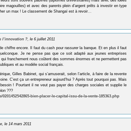
nieurs sont souvent pauvres (diplômes universitaires) mais avec des idées
re magouilles) et avec des parents plein d’argent prêts à investir en type
cher un max ! Le classement de Shangaï est à revoir…
 l’innovation ?
, le 6 juillet 2011
 chiffre encore. Il faut du cash pour rassurer la banque. Et en plus il faut
uelconque. Je ne pense pas que ce soit adapté aux jeunes entreprises
pôts qui franchement nous coûtent des sommes énormes et ne permettent pas
ubliques et au modèle social français.
rique, Gilles Babinet, qui s’amuserait, selon l’article, à faire de la revente
moine. C’est ça un entrepreneur aujourd’hui ? Après tout pourquoi pas. Mais
 besoin ! Pourtant il ne veut pas payer des charges sociales et supplie le
 Non ???
/0201452542865-bien-placer-le-capital-issu-de-la-vente-185363.php
ce
, le 14 mars 2011