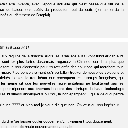
vait être inventé, avec l’époque actuelle qui n’est basée que sur de la
gence de baisse des coûts de production tout de suite (en raison de la
ndés au détriment de l’emploi).
PME
, le 9 août 2011
x requins de la finance. Alors les israéliens aussi vont trinquer car leurs
s sont les plus fortes désormais: regardez la Chine et son Etat plus que
posant le bon diagnostic pour trouver enfin des solutions qui marchent tous
ieux ? Je pense vraiment qu’il va falloir trouver de nouvelles solutions et
ctivités locales le trou béant que provoquent les startups françaises, qui
 lui meme dit que les nouvelles réglementations ne faciliteront pas les
ls pour répondre aux énormes besoins des startups de haute technologie
!! Les business angels(vous ou moi, le bon épargnant… qui a de quoi perdre
anlieues ???? et bien moi je vous dis que non. On veut du bon ingénieur….
ais dû dire “se laisser couler doucement”….. vraiment tout doucement.
s messieurs de haute gouvernance nationale.