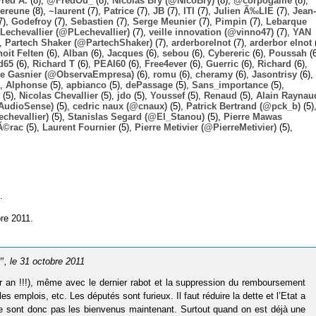
Fred A.
(8),
@FredOu_
(8),
Nicolas Bry (@NicoBry)
(8),
@corpogame
(8),
ereune
(8),
~laurent
(7),
Patrice
(7),
JB
(7),
ITI
(7),
Julien Ã‰LIE
(7),
Jean-
7),
Godefroy
(7),
Sebastien
(7),
Serge Meunier
(7),
Pimpin
(7),
Lebarque
Lechevallier (@PLechevallier)
(7),
veille innovation (@vinno47)
(7),
YAN
),
Partech Shaker (@PartechShaker)
(7),
arderborelnot
(7),
arderbor elnot
(
oit Felten
(6),
Alban
(6),
Jacques
(6),
sebou
(6),
Cybereric
(6),
Poussah
(6
d65
(6),
Richard T
(6),
PEAI60
(6),
Free4ever
(6),
Guerric
(6),
Richard
(6),
ie Gasnier (@ObservaEmpresa)
(6),
romu
(6),
cheramy
(6),
Jasontrisy
(6),
),
Alphonse
(5),
apbianco
(5),
dePassage
(5),
Sans_importance
(5),
(5),
Nicolas Chevallier
(5),
jdo
(5),
Youssef
(5),
Renaud
(5),
Alain Raynau
@AudioSense)
(5),
cedric naux (@cnaux)
(5),
Patrick Bertrand (@pck_b)
(5)
chevallier)
(5),
Stanislas Segard (@El_Stanou)
(5),
Pierre Mawas
Ã©rac
(5),
Laurent Fournier
(5),
Pierre Metivier (@PierreMetivier)
(5),
.
re 2011.
”
, le 31 octobre 2011
ar an !!!), même avec le dernier rabot et la suppression du remboursement
 emplois, etc. Les députés sont furieux. Il faut réduire la dette et l’Etat a
s ne sont donc pas les bienvenus maintenant. Surtout quand on est déjà une