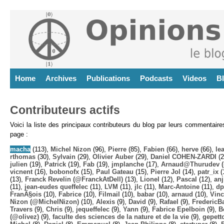
Home
Archives
Publications
Podcasts
Videos
B
Contributeurs actifs
Voici la liste des principaux contributeurs du blog par leurs commentair
page :
macha
(113),
Michel Nizon
(96),
Pierre
(85),
Fabien
(66),
herve
(66),
lea
rthomas
(30),
Sylvain
(29),
Olivier Auber
(29),
Daniel COHEN-ZARDI
(2
julien
(19),
Patrick
(19),
Fab
(19),
jmplanche
(17),
Arnaud@Thurudev (
vicnent
(16),
bobonofx
(15),
Paul Gateau
(15),
Pierre Jol
(14),
patr_ix
(
(13),
Franck Revelin (@FranckAtDell)
(13),
Lionel
(12),
Pascal
(12),
anj
(11),
jean-eudes queffelec
(11),
LVM
(11),
jlc
(11),
Marc-Antoine
(11),
dp
FranÃ§ois
(10),
Fabrice
(10),
Filmail
(10),
babar
(10),
arnaud
(10),
Vinc
Nizon (@MichelNizon)
(10),
Alexis
(9),
David
(9),
Rafael
(9),
FredericB
Travers
(9),
Chris
(9),
jequeffelec
(9),
Yann
(9),
Fabrice Epelboin
(9),
B
(@olivez)
(9),
faculte des sciences de la nature et de la vie
(9),
gepett