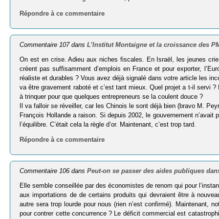
Répondre à ce commentaire
Commentaire 107 dans
L’Institut Montaigne et la croissance des 
On est en crise. Adieu aux niches fiscales. En Israël, les jeunes c
créent pas suffisamment d’emplois en France et pour exporter, l’Eu
réaliste et durables ? Vous avez déjà signalé dans votre article les in
va être gravement raboté et c’est tant mieux. Quel projet a t-il serv
à trinquer pour que quelques entrepreneurs se la coulent douce ?
Il va falloir se réveiller, car les Chinois le sont déjà bien (bravo M. Peyr
François Hollande a raison. Si depuis 2002, le gouvernement n’avait p
l’équilibre. C’était cela la règle d’or. Maintenant, c’est trop tard.
Répondre à ce commentaire
Commentaire 106 dans
Peut-on se passer des aides publiques dans
Elle semble conseillée par des économistes de renom qui pour l’instant
aux importations de de certains produits qui devraient être à nouveau
autre sera trop lourde pour nous (rien n’est confirmé). Maintenant, no
pour contrer cette concurrence ? Le déficit commercial est catastrophiqu