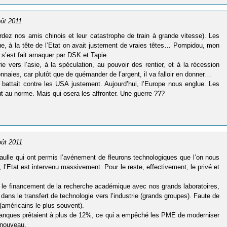
oût 2011
rdez nos amis chinois et leur catastrophe de train à grande vitesse). Les
e, à la tête de l’Etat on avait justement de vraies têtes… Pompidou, mon
 s’est fait arnaquer par DSK et Tapie.
ie vers l’asie, à la spéculation, au pouvoir des rentier, et à la récession
naies, car plutôt que de quémander de l’argent, il va falloir en donner…
e battait contre les USA justement. Aujourd’hui, l’Europe nous englue. Les
t au norme. Mais qui osera les affronter. Une guerre ???
oût 2011
aulle qui ont permis l’avénement de fleurons technologiques que l’on nous
 l’Etat est intervenu massivement. Pour le reste, effectivement, le privé et
ar le financement de la recherche académique avec nos grands laboratoires,
 dans le transfert de technologie vers l’industrie (grands groupes). Faute de
(américains le plus souvent).
 banques prêtaient à plus de 12%, ce qui a empêché les PME de moderniser
 nouveau.