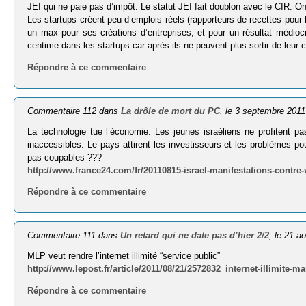
JEI qui ne paie pas d’impôt. Le statut JEI fait doublon avec le CIR. O
Les startups créent peu d’emplois réels (rapporteurs de recettes pour l
un max pour ses créations d’entreprises, et pour un résultat médioc
centime dans les startups car après ils ne peuvent plus sortir de leur c
Répondre à ce commentaire
Commentaire 112 dans
La drôle de mort du PC
, le 3 septembre 2011
La technologie tue l’économie. Les jeunes israéliens ne profitent pa
inaccessibles. Le pays attirent les investisseurs et les problèmes p
pas coupables ???
http://www.france24.com/fr/20110815-israel-manifestations-contre
Répondre à ce commentaire
Commentaire 111 dans
Un retard qui ne date pas d’hier 2/2
, le 21 a
MLP veut rendre l’internet illimité “service public”
http://www.lepost.fr/article/2011/08/21/2572832_internet-illimite-
Répondre à ce commentaire