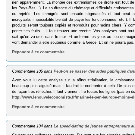
rien apparemment. La montée des extrémismes de droite est tout d
les Pays-Bas…). La souffrance du chômage et difficultés croissantes r
ou rejetés. Les immigrés sont ensuite stigmatisés et tout peut 
incroyable, impossibilité bientôt de payer les fonctionnaires, etc.). I
produits seront toujours copiés et reproduits pour moins chers. Y
porter ses fruits… Il faut trouver une recette. Vos analyses sont tou
sait qu’on va droit dans le mur. Et on ferme les yeux au lieu de réagi
vont demander à être soutenus comme la Grèce. Et on ne pourra pas. 
Répondre à ce commentaire
Commentaire 105 dans
Peut-on se passer des aides publiques dans
Avez vous lu cette analyse sur la réindustrialisation, la croissanc
beaucoup plus aiguisé mais il faudrait le confronter à cela. De plus e
de façon très réfléchie. Il faut vraiment lire toutes les lignes (pas en di
http://www.lenouveleconomiste.fr/marine-le-pen-leurope-moins-ell
Répondre à ce commentaire
Commentaire 104 dans
Le speed-dating de jeunes entrepreneurs 