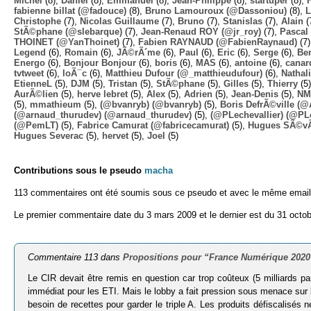
Michel
(8),
Daniel
(8),
Emmanuel
(8),
Jean-Philippe
(8),
startuper
(8),
fabienne billat (@fadouce)
(8),
Bruno Lamouroux (@Dassoniou)
(8),
L
Christophe
(7),
Nicolas Guillaume
(7),
Bruno
(7),
Stanislas
(7),
Alain
(
StÃ©phane (@slebarque)
(7),
Jean-Renaud ROY (@jr_roy)
(7),
Pascal 
THOINET (@YanThoinet)
(7),
Fabien RAYNAUD (@FabienRaynaud)
(7
Legend
(6),
Romain
(6),
JÃ©rÃ´me
(6),
Paul
(6),
Eric
(6),
Serge
(6),
Ben
Energo
(6),
Bonjour Bonjour
(6),
boris
(6),
MAS
(6),
antoine
(6),
canar
tvtweet
(6),
loÃ¯c
(6),
Matthieu Dufour (@_matthieudufour)
(6),
Nathal
EtienneL
(5),
DJM
(5),
Tristan
(5),
StÃ©phane
(5),
Gilles
(5),
Thierry
(5
AurÃ©lien
(5),
herve lebret
(5),
Alex
(5),
Adrien
(5),
Jean-Denis
(5),
NM
(5),
mmathieum
(5),
(@bvanryb) (@bvanryb)
(5),
Boris DefrÃ©ville (
(@arnaud_thurudev) (@arnaud_thurudev)
(5),
(@PLechevallier) (@PLe
(@PemLT)
(5),
Fabrice Camurat (@fabricecamurat)
(5),
Hugues SÃ©v
Hugues Severac
(5),
hervet
(5),
Joel
(5)
Contributions sous le pseudo
macha
113 commentaires ont été soumis sous ce pseudo et avec le même email
Le premier commentaire date du 3 mars 2009 et le dernier est du 31 octob
Commentaire 113 dans
Propositions pour “France Numérique 2020
Le CIR devait être remis en question car trop coûteux (5 milliards p
immédiat pour les ETI. Mais le lobby a fait pression sous menace sur les
besoin de recettes pour garder le triple A. Les produits défiscalisé