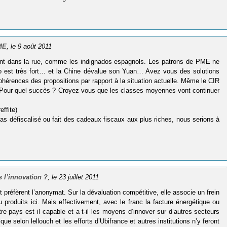
PME
, le 9 août 2011
rient dans la rue, comme les indignados espagnols. Les patrons de PME ne
ro est très fort… et la Chine dévalue son Yuan… Avez vous des solutions
cohérences des propositions par rapport à la situation actuelle. Même le CIR
i ? Pour quel succès ? Croyez vous que les classes moyennes vont continuer
effite)
as défiscalisé ou fait des cadeaux fiscaux aux plus riches, nous serions à
 l’innovation ?
, le 23 juillet 2011
 préfèrent l’anonymat. Sur la dévaluation compétitive, elle associe un frein
 produits ici. Mais effectivement, avec le franc la facture énergétique ou
tre pays est il capable et a t-il les moyens d’innover sur d’autres secteurs
e selon lellouch et les efforts d’Ubifrance et autres institutions n’y feront