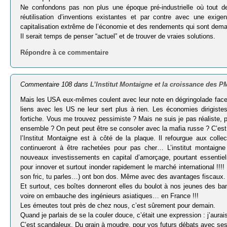
Ne confondons pas non plus une époque pré-industrielle où tout de
réutilisation d’inventions existantes et par contre avec une exi
capitalisation extrême de l’économie et des rendements qui sont dema
Il serait temps de penser “actuel” et de trouver de vraies solutions.
Répondre à ce commentaire
Commentaire 108 dans
L’Institut Montaigne et la croissance des 
Mais les USA eux-mêmes coulent avec leur note en dégringolade face au
liens avec les US ne leur sert plus à rien. Les économies dirigiste
fortiche. Vous me trouvez pessimiste ? Mais ne suis je pas réaliste, 
ensemble ? On peut peut être se consoler avec la mafia russe ? C’est m
l’Institut Montaigne est à côté de la plaque. Il refourgue aux colle
continueront à être rachetées pour pas cher… L’institut montaigne
nouveaux investissements en capital d’amorçage, pourtant essentie
pour innover et surtout inonder rapidement le marché international !!
son fric, tu parles…) ont bon dos. Même avec des avantages fiscaux.
Et surtout, ces boîtes donneront elles du boulot à nos jeunes des b
voire on embauche des ingénieurs asiatiques… en France !!!
Les émeutes tout près de chez nous, c’est sûrement pour demain.
Quand je parlais de se la couler douce, c’était une expression : j’aur
C’est scandaleux. Du grain à moudre, pour vos futurs débats avec se