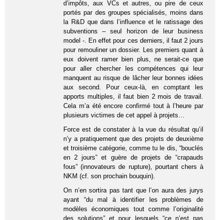
d’impôts, aux VCs et autres, ou pire de ceux
portés par des groupes spécialisés, moins dans
la R&D que dans l’influence et le ratissage des
subventions – seul horizon de leur business
model -. En effet pour ces derniers, il faut 2 jours
pour remouliner un dossier. Les premiers quant à
eux doivent ramer bien plus, ne serait-ce que
pour aller chercher les compétences qui leur
manquent au risque de lâcher leur bonnes idées
aux second. Pour ceux-là, en comptant les
apports multiples, il faut bien 2 mois de travail.
Cela m’a été encore confirmé tout à l’heure par
plusieurs victimes de cet appel à projets…
Force est de constater à la vue du résultat qu’il
n’y a pratiquement que des projets de deuxième
et troisième catégorie, comme tu le dis, “bouclés
en 2 jours” et guère de projets de “crapauds
fous” (innovateurs de rupture), pourtant chers à
NKM (cf. son prochain bouquin).
On n’en sortira pas tant que l’on aura des jurys
ayant “du mal à identifier les problèmes de
modèles économiques tout comme l’originalité
des solutions” et pour lesquels “ce n’est pas