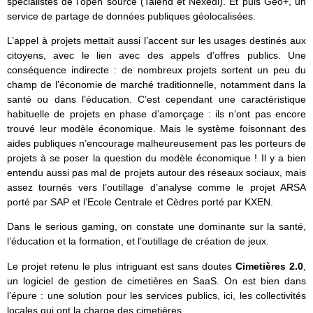
spécialistes de l’open source (Talend et Nexedi). Et puis Geo+, un
service de partage de données publiques géolocalisées.
L’appel à projets mettait aussi l’accent sur les usages destinés aux
citoyens, avec le lien avec des appels d’offres publics. Une
conséquence indirecte : de nombreux projets sortent un peu du
champ de l’économie de marché traditionnelle, notamment dans la
santé ou dans l’éducation. C’est cependant une caractéristique
habituelle de projets en phase d’amorçage : ils n’ont pas encore
trouvé leur modèle économique. Mais le système foisonnant des
aides publiques n’encourage malheureusement pas les porteurs de
projets à se poser la question du modèle économique ! Il y a bien
entendu aussi pas mal de projets autour des réseaux sociaux, mais
assez tournés vers l’outillage d’analyse comme le projet ARSA
porté par SAP et l’Ecole Centrale et Cèdres porté par KXEN.
Dans le serious gaming, on constate une dominante sur la santé,
l’éducation et la formation, et l’outillage de création de jeux.
Le projet retenu le plus intriguant est sans doutes
Cimetières 2.0
,
un logiciel de gestion de cimetières en SaaS. On est bien dans
l’épure : une solution pour les services publics, ici, les collectivités
locales qui ont la charge des cimetières.