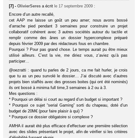
[7] -
OlivierSeres
a écrit
le 17 septembre 2009
:
Encore d’un autre recallé,
cet AAP me laisse un goût un peu amer; nous avons bossé
d’arrache pied pendant 3 semaines pour construire un projet
collaboratif cohérent avec 3 autres sociétés autour du tactile et
remplir comme des ânes un dossier hypercomplexe préparé
depuis février 2009 par des rédacteurs fous en chambre.
Pourquoi ? Pour pas grand chose. Le temps aurait pu être mieux
utilisé ailleurs. C’est la vie, me diriez vous, z’aviez qu’à pas
participer…
@oezratti : quand tu parles de 2 jours, ca me fait hurler, je crois
que tu as un peu survolé le dossier… J’ai discuté avec d’autres
projets bien staffés avec des grosses boites (qui ont été nominés)
ils ont bossé à minima full time,3 semaines à 2 ou à 3.
Mes questions :
* Pourquoi un délai si court au regard d’un budget si important ?
* Pourquoi ce sujet “serial Gaming” sorti du chapeau, doté d’un
budget de 20M€ (pour faire plaisir à qui) ?
* Pourquoi ce dossier obligatoire si complexe ?
AMHA il aurait été plus efficace d’effectuer une première sélection
avec des slides présentant le projet, afin de vérifier si les critères
d’éligibilité fussent réunis.