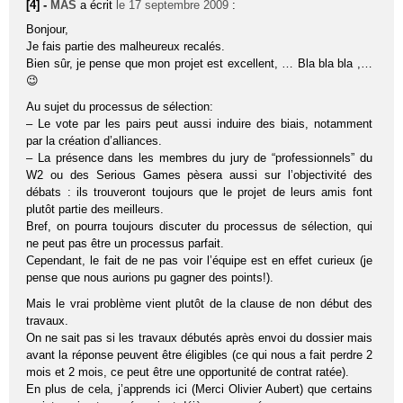
[4] -
MAS
a écrit
le 17 septembre 2009
:
Bonjour,
Je fais partie des malheureux recalés.
Bien sûr, je pense que mon projet est excellent, … Bla bla bla ,…
😉
Au sujet du processus de sélection:
– Le vote par les pairs peut aussi induire des biais, notamment
par la création d’alliances.
– La présence dans les membres du jury de “professionnels” du
W2 ou des Serious Games pèsera aussi sur l’objectivité des
débats : ils trouveront toujours que le projet de leurs amis font
plutôt partie des meilleurs.
Bref, on pourra toujours discuter du processus de sélection, qui
ne peut pas être un processus parfait.
Cependant, le fait de ne pas voir l’équipe est en effet curieux (je
pense que nous aurions pu gagner des points!).
Mais le vrai problème vient plutôt de la clause de non début des
travaux.
On ne sait pas si les travaux débutés après envoi du dossier mais
avant la réponse peuvent être éligibles (ce qui nous a fait perdre 2
mois et 2 mois, ce peut être une opportunité de contrat ratée).
En plus de cela, j’apprends ici (Merci Olivier Aubert) que certains