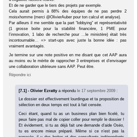
Et de ne garder que le tiers des projets par exemple.
Cela aurait permis à 88% des équipes de ne pas perdre 2
moisxhomme (merci @OlivierAuber pour ton calcul et analyse).
Par ailleurs il me semble que la part “lobbying” et représentativité
(1 grosse boite pour la stabilité financière, 1 PME pour
l’innovation, 1 labo de recherche pour …le ministère) était très
incontournable… => start-ups avec juste la bonne idée : pas
vraiment avantagés.
Je termine sur une note positive en me disant que cet AAP aura
au moins eu le mérite de rapprocher 3 entreprises et d’envisager
une collaboration ultérieure sans AAP. Peut être.
Répondre ici
[7.1] - Olivier Ezratty
a répondu
le 17 septembre 2009
:
Le dossier est effectivement lourdingue et ta proposition de
sélection en deux temps est tout à fait censée.
Ceci étant, quand tu as un business plan bien ficelé, tu
peux faire pas mal de copier coller pour remplir le dossier !
Et évidement, si tu as déjà fait une demande d’aide Oséo,
tu es encore mieux préparé. Même si ce n’est pas la
panacée, il y des boites et des consultants indépendants