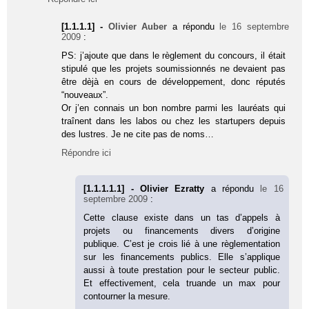
[1.1.1.1] -
Olivier Auber
a répondu
le 16 septembre
2009
:
PS: j’ajoute que dans le règlement du concours, il était
stipulé que les projets soumissionnés ne devaient pas
être dèjà en cours de développement, donc réputés
“nouveaux”.
Or j’en connais un bon nombre parmi les lauréats qui
traînent dans les labos ou chez les startupers depuis
des lustres. Je ne cite pas de noms…
Répondre ici
[1.1.1.1.1] - Olivier Ezratty
a répondu
le 16
septembre 2009
:
Cette clause existe dans un tas d’appels à
projets ou financements divers d’origine
publique. C’est je crois lié à une règlementation
sur les financements publics. Elle s’applique
aussi à toute prestation pour le secteur public.
Et effectivement, cela truande un max pour
contourner la mesure.