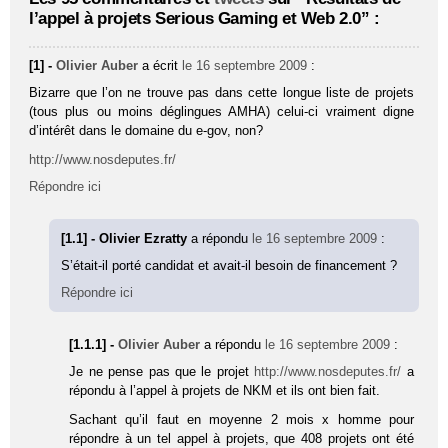
l’appel à projets Serious Gaming et Web 2.0” :
[1] -
Olivier Auber
a écrit
le 16 septembre 2009
:
Bizarre que l’on ne trouve pas dans cette longue liste de projets
(tous plus ou moins déglingues AMHA) celui-ci vraiment digne
d’intérêt dans le domaine du e-gov, non?
http://www.nosdeputes.fr/
Répondre ici
[1.1] - Olivier Ezratty
a répondu
le 16 septembre 2009
:
S’était-il porté candidat et avait-il besoin de financement ?
Répondre ici
[1.1.1] -
Olivier Auber
a répondu
le 16 septembre 2009
:
Je ne pense pas que le projet
http://www.nosdeputes.fr/
a
répondu à l’appel à projets de NKM et ils ont bien fait.
Sachant qu’il faut en moyenne 2 mois x homme pour
répondre à un tel appel à projets, que 408 projets ont été