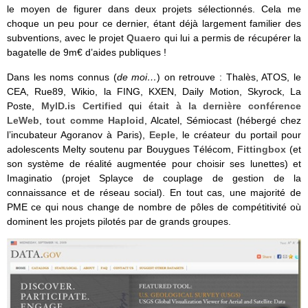
le moyen de figurer dans deux projets sélectionnés. Cela me
choque un peu pour ce dernier, étant déjà largement familier des
subventions, avec le projet
Quaero
qui lui a permis de récupérer la
bagatelle de 9m€ d’aides publiques !
Dans les noms connus (
de moi…
) on retrouve : Thalès, ATOS, le
CEA, Rue89, Wikio, la FING, KXEN, Daily Motion, Skyrock, La
Poste,
MylD.is Certified
qui
était à la dernière conférence
LeWeb
,
tout comme Haploid
, Alcatel, Sémiocast (hébergé chez
l’incubateur Agoranov à Paris),
Eeple
, le créateur du portail pour
adolescents Melty soutenu par Bouygues Télécom,
Fittingbox
(et
son système de réalité augmentée pour choisir ses lunettes) et
Imaginatio (projet Splayce de couplage de gestion de la
connaissance et de réseau social). En tout cas, une majorité de
PME ce qui nous change de nombre de pôles de compétitivité où
dominent les projets pilotés par de grands groupes.