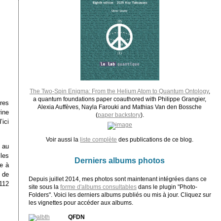
The Two-Spin Enigma: From the Helium Atom to Quantum Ontology
,
a quantum foundations paper coauthored with Philippe Grangier,
res
Alexia Auffèves, Nayla Farouki and Mathias Van den Bossche
ine
(
paper backstory
).
ici
Voir aussi la
liste complète
des publications de ce blog.
, au
 les
Derniers albums photos
e à
 de
Depuis juillet 2014, mes photos sont maintenant intégrées dans ce
112
site sous la
forme d'albums consultables
dans le plugin "Photo-
Folders". Voici les derniers albums publiés ou mis à jour. Cliquez sur
les vignettes pour accéder aux albums.
QFDN