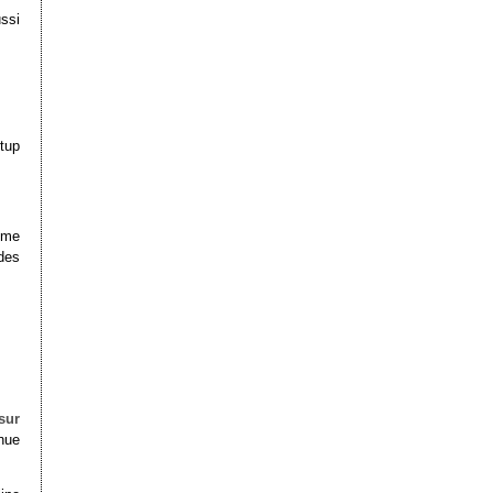
ssi
tup
mme
des
sur
enue