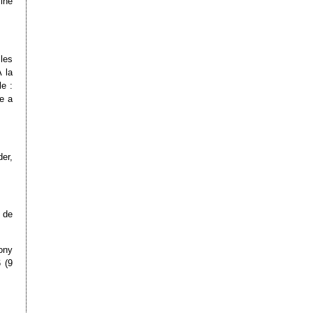
ine
les
A la
e :
e a
er,
 de
ony
 (9