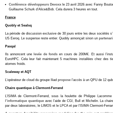
Conférence développeurs Devoxx
le 23 avril 2026 avec Fanny Bouton
Guillaume Schurk d’Alice&Bob. Cela durera 3 heures en tout.
France
Quobly et Sealsq
La période de discussion exclusive de 30 jours entre les deux sociétés s
US Eeroq. Le suspense reste entier. Quobly annonçait sinon un
partenari
Pasqal
Ils annoncent une
levée de fonds
en cours de 200M€. Et aussi l’insta
EuroHPC. Cela leur fait maintenant 5 machines installées chez des t
atomes froids.
Scaleway et AQT
L’opérateur de cloud du groupe Iliad
propose
l’accès à un QPU de 12 qubit
Chaire quantique à Clermont-Ferrand
L’lSIMA de Clermont-Ferrand, sous la houlette de Philippe Lacomm
l’informatique quantique
avec l’aide de CGI, Bull et Michelin. La chaire
par deux laboratoires, le LIMOS et le LPCA et par l’lSIMA Clermont-Ferra