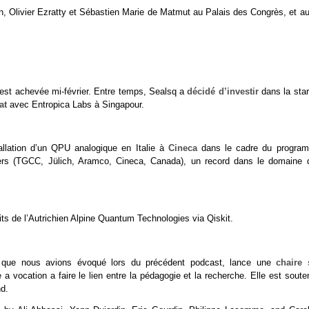
, Olivier Ezratty et Sébastien Marie de Matmut au Palais des Congrès, et au
’est achevée mi-février. Entre temps, Sealsq a
décidé d’investir
dans la star
at
avec Entropica Labs à Singapour.
llation d’un QPU analogique en Italie à
Cineca
dans le cadre du progra
iers (TGCC, Jülich, Aramco, Cineca, Canada), un record dans le domaine 
s de l’Autrichien Alpine Quantum Technologies via Qiskit.
e que nous avions évoqué lors du précédent podcast, lance une
chaire 
 a vocation a faire le lien entre la pédagogie et la recherche. Elle est sout
nd.