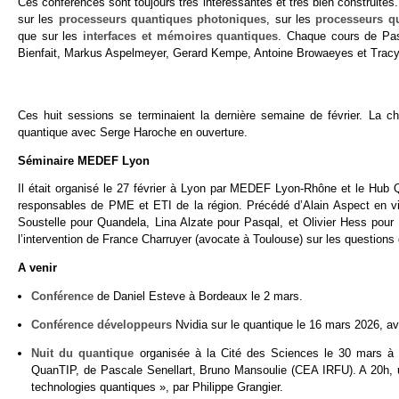
Ces conférences sont toujours très intéressantes et très bien construites. 
sur les
processeurs quantiques photoniques
, sur les
processeurs q
que sur les
interfaces et mémoires quantiques
. Chaque cours de Pas
Bienfait, Markus Aspelmeyer, Gerard Kempe, Antoine Browaeyes et Tracy
Ces huit sessions se terminaient la dernière semaine de février. La c
quantique avec Serge Haroche en ouverture.
Séminaire MEDEF Lyon
Il était organisé le 27 février à Lyon par MEDEF Lyon-Rhône et le Hub Q
responsables de PME et ETI de la région. Précédé d’Alain Aspect en visi
Soustelle pour Quandela, Lina Alzate pour Pasqal, et Olivier Hess pour B
l’intervention de France Charruyer (avocate à Toulouse) sur les questions
A venir
Conférence
de Daniel Esteve à Bordeaux le 2 mars.
Conférence développeurs
Nvidia sur le quantique le 16 mars 2026, a
Nuit du quantique
organisée à la Cité des Sciences le 30 mars à l
QuanTIP, de Pascale Senellart, Bruno Mansoulie (CEA IRFU). A 20h, 
technologies quantiques », par Philippe Grangier.