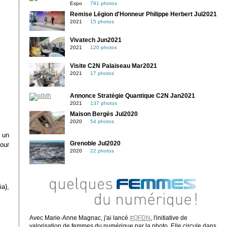
Expo
791 photos
Remise Légion d'Honneur Philippe Herbert Jul2021
2021
15 photos
Vivatech Jun2021
2021
120 photos
Visite C2N Palaiseau Mar2021
2021
17 photos
Annonce Stratégie Quantique C2N Jan2021
2021
137 photos
Maison Bergès Jul2020
2020
54 photos
e un
Grenoble Jul2020
our
2020
22 photos
ia),
Avec Marie-Anne Magnac, j'ai lancé
#QFDN
, l'initiative de
valorisation de femmes du numérique par la photo. Elle circule dans