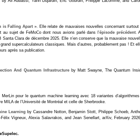
m
by Ali Abbassi, Yann Dujardin, Eric Gourdin, Philippe Lacomme, and Carol
is Falling Apart
». Elle relate de mauvaises nouvelles concernant surtout 
nt au sujet de FeMoCo dont nous avions parlé dans l’
épisode précédent
. 
 Santa Clara de décembre 2025. Elle n’en conserve que la mauvaise nouvell
rand supercalculateurs classiques. Mais d’autres, probablement pas ! Et ell
urs après sa publication.
ection And Quantum Infrastructure
by Matt Swayne, The Quantum Insid
ce MerLin pour le quantum machine learning avec 18 variantes d’algorithmes
re MILA de l’Université de Montréal et celle de Sherbrooke.
hine Learning
by Cassandre Notton, Benjamin Stott, Philippe Schoeb, Anth
s-Félix Vigneux, Alexia Salavrakos, and Jean Senellart, arXiv, February 2026
leSupelec.