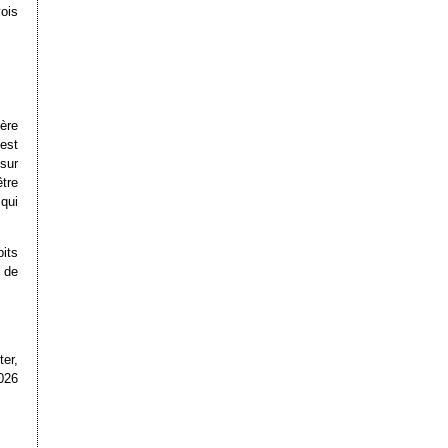
vois
ère
est
 sur
tre
qui
its
 de
er,
026