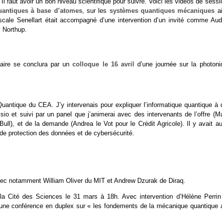
Il faut avoir un bon niveau scientifique pour suivre. Voici les vidéos de sess
uantiques à base d’atomes
, sur les
systèmes quantiques mécaniques
ai
cale Senellart était accompagné d’une intervention d’un invité comme Aud
 Northup.
haire se conclura par un
colloque le 16 avril
d’une journée sur la photoni
uantique du CEA. J’y intervenais pour expliquer l’informatique quantique à 
o et suivi par un panel que j’animerai avec des intervenants de l’offre (Ma
ull), et de la demande (Andrea le Vot pour le Crédit Agricole). Il y avait au
 de protection des données et de cybersécurité.
vec notamment William Oliver du MIT et Andrew Dzurak de Diraq.
a Cité des Sciences le 31 mars à 18h. Avec intervention d’Hélène Perrin
une conférence en duplex sur « les fondements de la mécanique quantique 