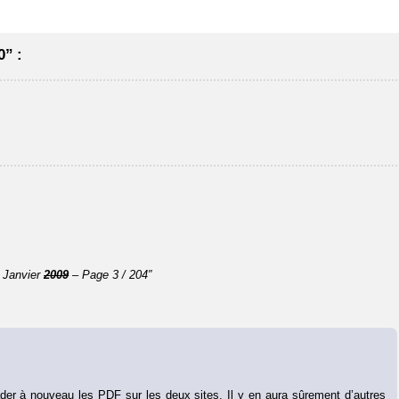
” :
– Janvier
2009
– Page 3 / 204″
loader à nouveau les PDF sur les deux sites. Il y en aura sûrement d’autres