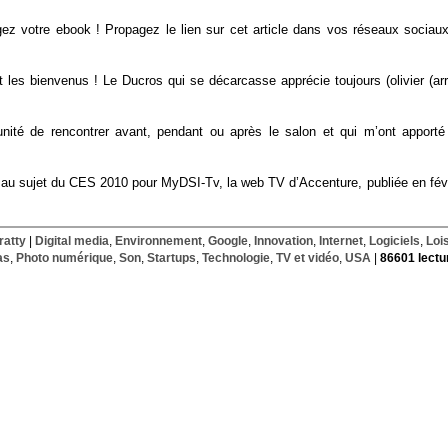
gez votre ebook ! Propagez le lien sur cet article dans vos réseaux sociaux
les bienvenus ! Le Ducros qui se décarcasse apprécie toujours (olivier (arr
unité de rencontrer avant, pendant ou après le salon et qui m’ont apporté
 au sujet du CES 2010 pour MyDSI-Tv, la web TV d’Accenture, publiée en févr
ratty
|
Digital media
,
Environnement
,
Google
,
Innovation
,
Internet
,
Logiciels
,
Lois
as
,
Photo numérique
,
Son
,
Startups
,
Technologie
,
TV et vidéo
,
USA
|
86601 lectu