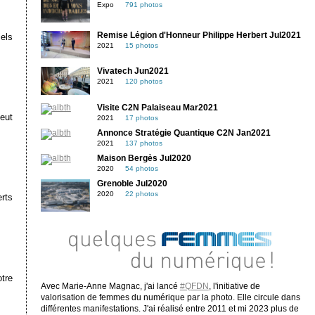
Expo
791 photos
Remise Légion d'Honneur Philippe Herbert Jul2021
els
2021
15 photos
Vivatech Jun2021
2021
120 photos
Visite C2N Palaiseau Mar2021
eut
2021
17 photos
Annonce Stratégie Quantique C2N Jan2021
2021
137 photos
Maison Bergès Jul2020
2020
54 photos
Grenoble Jul2020
2020
22 photos
erts
tre
Avec Marie-Anne Magnac, j'ai lancé
#QFDN
, l'initiative de
valorisation de femmes du numérique par la photo. Elle circule dans
différentes manifestations. J'ai réalisé entre 2011 et mi 2023 plus de