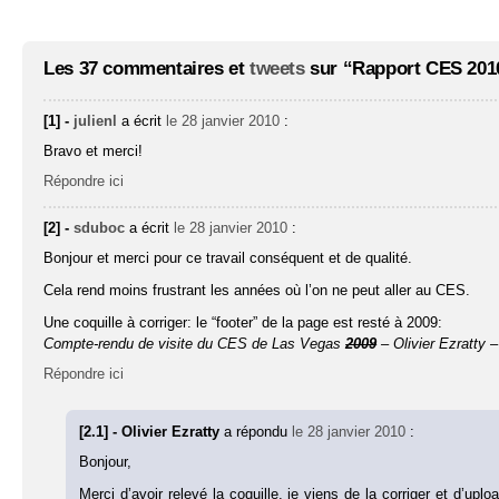
Les 37 commentaires et
tweets
sur “Rapport CES 2010
[1] -
julienl
a écrit
le 28 janvier 2010
:
Bravo et merci!
Répondre ici
[2] -
sduboc
a écrit
le 28 janvier 2010
:
Bonjour et merci pour ce travail conséquent et de qualité.
Cela rend moins frustrant les années où l’on ne peut aller au CES.
Une coquille à corriger: le “footer” de la page est resté à 2009:
Compte-rendu de visite du CES de Las Vegas
2009
– Olivier Ezratty 
Répondre ici
[2.1] - Olivier Ezratty
a répondu
le 28 janvier 2010
:
Bonjour,
Merci d’avoir relevé la coquille, je viens de la corriger et d’up