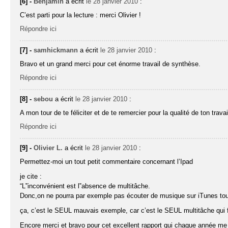
[6] -
Benjamin
a écrit
le 28 janvier 2010
:
C’est parti pour la lecture : merci Olivier !
Répondre ici
[7] -
samhickmann
a écrit
le 28 janvier 2010
:
Bravo et un grand merci pour cet énorme travail de synthèse.
Répondre ici
[8] -
sebou
a écrit
le 28 janvier 2010
:
A mon tour de te féliciter et de te remercier pour la qualité de ton travai
Répondre ici
[9] -
Olivier L.
a écrit
le 28 janvier 2010
:
Permettez-moi un tout petit commentaire concernant l’Ipad
je cite :
“L‟inconvénient est l‟absence de multitâche.
Donc,on ne pourra par exemple pas écouter de musique sur iTunes tout
ça, c’est le SEUL mauvais exemple, car c’est le SEUL multitâche qui f
Encore merci et bravo pour cet excellent rapport qui chaque année me