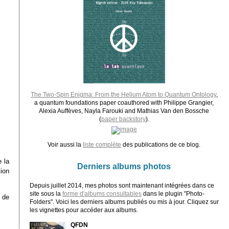
The Two-Spin Enigma: From the Helium Atom to Quantum Ontology
,
a quantum foundations paper coauthored with Philippe Grangier,
Alexia Auffèves, Nayla Farouki and Mathias Van den Bossche
(
paper backstory
).
Voir aussi la
liste complète
des publications de ce blog.
 la
Derniers albums photos
tion
Depuis juillet 2014, mes photos sont maintenant intégrées dans ce
site sous la
forme d'albums consultables
dans le plugin "Photo-
 de
Folders". Voici les derniers albums publiés ou mis à jour. Cliquez sur
les vignettes pour accéder aux albums.
QFDN