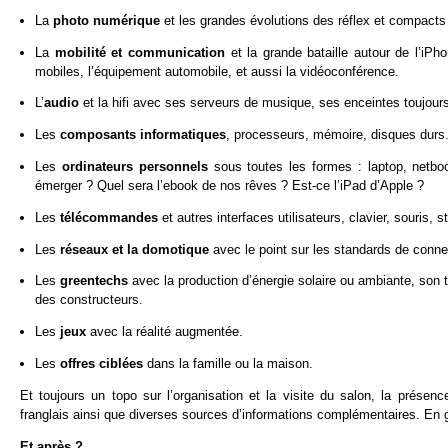
La
photo numérique
et les grandes évolutions des réflex et compact
La
mobilité et communication
et la grande bataille autour de l’iP
mobiles, l’équipement automobile, et aussi la vidéoconférence.
L’
audio
et la hifi avec ses serveurs de musique, ses enceintes toujours
Les
composants informatiques
, processeurs, mémoire, disques durs
Les
ordinateurs personnels
sous toutes les formes : laptop, netbo
émerger ? Quel sera l’ebook de nos rêves ? Est-ce l’iPad d’Apple ?
Les
télécommandes
et autres interfaces utilisateurs, clavier, souris, 
Les
réseaux et la domotique
avec le point sur les standards de connec
Les
greentechs
avec la production d’énergie solaire ou ambiante, son 
des constructeurs.
Les
jeux
avec la réalité augmentée.
Les
offres ciblées
dans la famille ou la maison.
Et toujours un topo sur l’organisation et la visite du salon, la présen
franglais ainsi que diverses sources d’informations complémentaires. En gro
Et après ?