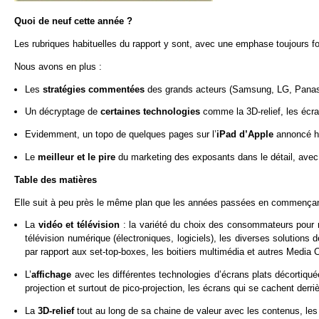
Quoi de neuf cette année ?
Les rubriques habituelles du rapport y sont, avec une emphase toujours fo
Nous avons en plus :
Les
stratégies commentées
des grands acteurs (Samsung, LG, Panaso
Un décryptage de
certaines technologies
comme la 3D-relief, les écr
Evidemment, un topo de quelques pages sur l’
iPad d’Apple
annoncé hi
Le
meilleur et le pire
du marketing des exposants dans le détail, avec
Table des matières
Elle suit à peu près le même plan que les années passées en commençant
La
vidéo et télévision
: la variété du choix des consommateurs pour r
télévision numérique (électroniques, logiciels), les diverses solutions
par rapport aux set-top-boxes, les boitiers multimédia et autres Media 
L’
affichage
avec les différentes technologies d’écrans plats décortiqu
projection et surtout de pico-projection, les écrans qui se cachent derri
La
3D-relief
tout au long de sa chaine de valeur avec les contenus, les 