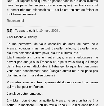
Non. Par rapport à ce qui va se passer dans la rue dans d’autres
pays (en particulier anglosaxons et asiatiques), les Français sont
et seront très très raisonnables…. car ils ont toujours su freiner et
tout freiner justement…
Répondre ici
[19] -
Toppaz
a écrit
le 19 mars 2009
:
Cher Macha & Thierry,
Je me permettrai de vous conseiller de sortir de notre belle
France, voyager mais surtout travailler ailleurs, travailler avec
d’autres personne d’autre pays, d’autre cultures, etc ..
Etant maintenant dans un autre pays, mes interlocuteurs ne
savent pas que je suis Français et je peux vous dire que l’image
de la France est déplorable à l’étranger lorsque les personnes
vous parle honnêtement sans Français autour (et je ne parle pas
d’américain là .. mais d’européens)
Vous êtes surement très représentatif du mouvement de pensé
qui me fait peur en France.
J’analyse votre remarque :
1 – Etant donné que j’ai quitté la France, je suis un traitre à la
patrie, un médiocre … ou un troll au choix ! Je n’ai donc pas le