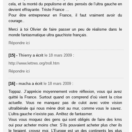
cela, et la monté du populisme et des pensés de l’ultra gauche en
devient effrayante. Triste France …
Pour être entrepreneur en France, il faut vraiment avoir du
courage..
Merci à toi Olivier de faire passer un peu de réalisme dans le
monde fantasmatique ultra gauchiste français.
Répondre ici
[15] -
Thierry
a écrit
le 18 mars 2009
:
http://www.lettres.org/troll.htm
Répondre ici
[16] -
macha
a écrit
le 18 mars 2009
:
Toppaz. J’apprécie moyennement votre réflexion, vous qui avez
quitté la France. Surtout quand on comprend d’où vient la crise
actuelle. Vous ne manquez pas de culot avec votre vision
ultralibérale qui nous mène droit au mur, comme vous le savez.
L’ultra gauche n’existe pas. Arrêtez de fantasmer.
Vous vous moquez des gens qui sont obligés de faire des kms
oui pour acheter moins cher. S’ils pouvaient acheter plus cher ils
le feraient, croyez moi. L’Europe est un des continents les plus