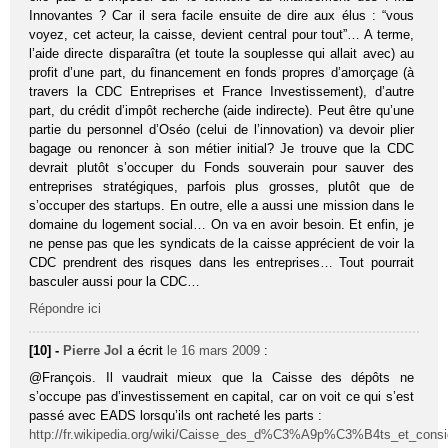
Innovantes ? Car il sera facile ensuite de dire aux élus : “vous
voyez, cet acteur, la caisse, devient central pour tout”… A terme,
l’aide directe disparaîtra (et toute la souplesse qui allait avec) au
profit d’une part, du financement en fonds propres d’amorçage (à
travers la CDC Entreprises et France Investissement), d’autre
part, du crédit d’impôt recherche (aide indirecte). Peut être qu’une
partie du personnel d’Oséo (celui de l’innovation) va devoir plier
bagage ou renoncer à son métier initial? Je trouve que la CDC
devrait plutôt s’occuper du Fonds souverain pour sauver des
entreprises stratégiques, parfois plus grosses, plutôt que de
s’occuper des startups. En outre, elle a aussi une mission dans le
domaine du logement social… On va en avoir besoin. Et enfin, je
ne pense pas que les syndicats de la caisse apprécient de voir la
CDC prendrent des risques dans les entreprises… Tout pourrait
basculer aussi pour la CDC…
Répondre ici
[10] -
Pierre Jol
a écrit
le 16 mars 2009
:
@François. Il vaudrait mieux que la Caisse des dépôts ne
s’occupe pas d’investissement en capital, car on voit ce qui s’est
passé avec EADS lorsqu’ils ont racheté les parts :
http://fr.wikipedia.org/wiki/Caisse_des_d%C3%A9p%C3%B4ts_et_consi