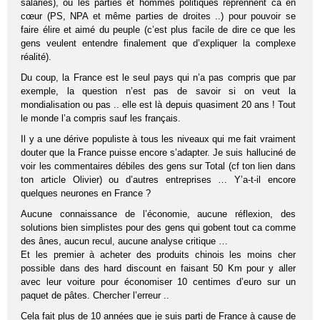
salariés), ou les parties et hommes politiques reprennent ca en
cœur (PS, NPA et même parties de droites ..) pour pouvoir se
faire élire et aimé du peuple (c’est plus facile de dire ce que les
gens veulent entendre finalement que d’expliquer la complexe
réalité).
Du coup, la France est le seul pays qui n’a pas compris que par
exemple, la question n’est pas de savoir si on veut la
mondialisation ou pas .. elle est là depuis quasiment 20 ans ! Tout
le monde l’a compris sauf les français.
Il y a une dérive populiste à tous les niveaux qui me fait vraiment
douter que la France puisse encore s’adapter. Je suis halluciné de
voir les commentaires débiles des gens sur Total (cf ton lien dans
ton article Olivier) ou d’autres entreprises … Y’a-t-il encore
quelques neurones en France ?
Aucune connaissance de l’économie, aucune réflexion, des
solutions bien simplistes pour des gens qui gobent tout ca comme
des ânes, aucun recul, aucune analyse critique …
Et les premier à acheter des produits chinois les moins cher
possible dans des hard discount en faisant 50 Km pour y aller
avec leur voiture pour économiser 10 centimes d’euro sur un
paquet de pâtes. Chercher l’erreur ..
Cela fait plus de 10 années que je suis parti de France à cause de