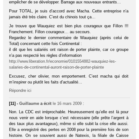
empêcher de se développer. Barrage aux nouveaux entrants…
Pour TOTAL, je suis d’accord avec Macha. Cette entreprise n’a
jamais été très claire. C’est du chinois tout ça…
Je trouve que Wauquiez est bien plus courageux que Fillon !!!
Franchement. Fillon courageux… au secours.
Regardez le dernier commentaire de Wauquiez (après celui de
Total) concernant cette fois Continental :
il dit que les salariés ont raison de porter plainte, car ce groupe
n’a pas respecté les règles d’information
http://www.liberation.fr/economie/0101554882-wauquiez-les-
salaries-de-continental-auront-raison-de-porter-plainte
Excusez, cher olivier, mon emportement. C’est macha qui doit
m’inspirer ou plutôt les faits d’actualité…
Répondre ici
[11] -
Guillaume
a écrit
le 16 mars 2009
:
Non. La CDC est irréprochable. Heureusement qu’elle est là pour
nous venir en aide lorsque c’est nécessaire (elle prête l’argent à
des taux plus avantageux), même si elle subit la crise elle aussi.
Elle a enregistré des pertes en 2008 pour la première fois de son
histoire. On se souvient aussi de Natexis, la filiale de Caisse