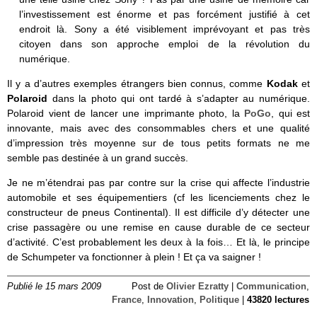
l’investissement est énorme et pas forcément justifié à cet
endroit là. Sony a été visiblement imprévoyant et pas très
citoyen dans son approche emploi de la révolution du
numérique.
Il y a d’autres exemples étrangers bien connus, comme
Kodak
et
Polaroid
dans la photo qui ont tardé à s’adapter au numérique.
Polaroid vient de lancer une imprimante photo, la
PoGo
, qui est
innovante, mais avec des consommables chers et une qualité
d’impression très moyenne sur de tous petits formats ne me
semble pas destinée à un grand succès.
Je ne m’étendrai pas par contre sur la crise qui affecte l’industrie
automobile et ses équipementiers (cf les licenciements chez le
constructeur de pneus Continental). Il est difficile d’y détecter une
crise passagère ou une remise en cause durable de ce secteur
d’activité. C’est probablement les deux à la fois… Et là, le principe
de Schumpeter va fonctionner à plein ! Et ça va saigner !
Publié le 15 mars 2009
Post de
Olivier Ezratty
|
Communication
,
France
,
Innovation
,
Politique
|
43820 lectures