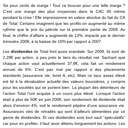
Six pour cents de marge ! Tout ce boucan pour une telle marge ?
C’est une marge des plus moyennes dans le CAC 40 même
pendant la crise ! Elle impressionne en valeur absolue du fait du CA
de Total. Certains imaginent que les profits on augmenté au même
rythme que le prix du pétrole sur la première partie de 2008. Au
final, le chiffre d’affaire a augmenté de 13%, impacté par le dernier
trimestre 2008, à la baisse de 10% par rapport à 2007.
Les
dividendes
de Total font aussi scandale. Sur 2008, ils sont de
2,28€ par action, à peu près le tiers du résultat net. Sachant que
chaque action vaut actuellement 37,8€, cela fait un rendement
annuel de 6%. C’est pas mal par rapport à des placements
standards (assurance vie, livret A, etc). Mais ce taux assez élevé
est lié à la dévaluation actuelle des valeurs boursières, y compris
pour les sociétés qui se portent bien. La plupart des détenteurs de
l’action Total l’ont acquise à un cours plus élevé. Lorsque l’action
était à plus de 50€ en juin 2008, son rendement de dividende était
alors d’environ 4%, soit le rendement pépère d’une assurance vie.
Assurances vies de retraités qui sont d’ailleurs alimentées par ce
genre de dividendes. Et ces dividendes sont tout sauf “spéculatifs”
car pour en profiter, il faut avoir détenu longuement les actions. Les