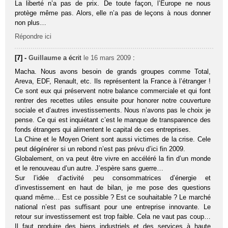
La liberté n’a pas de prix. De toute façon, l’Europe ne nous
protège même pas. Alors, elle n’a pas de leçons à nous donner
non plus…
Répondre ici
[7] -
Guillaume
a écrit
le 16 mars 2009
:
Macha. Nous avons besoin de grands groupes comme Total,
Areva, EDF, Renault, etc. Ils représentent la France à l’étranger !
Ce sont eux qui préservent notre balance commerciale et qui font
rentrer des recettes utiles ensuite pour honorer notre couverture
sociale et d’autres investissements. Nous n’avons pas le choix je
pense. Ce qui est inquiétant c’est le manque de transparence des
fonds étrangers qui alimentent le capital de ces entreprises.
La Chine et le Moyen Orient sont aussi victimes de la crise. Cele
peut dégénérer si un rebond n’est pas prévu d’ici fin 2009.
Globalement, on va peut être vivre en accéléré la fin d’un monde
et le renouveau d’un autre. J’espère sans guerre…
Sur l’idée d’activité peu consommatrices d’énergie et
d’investissement en haut de bilan, je me pose des questions
quand même… Est ce possible ? Est ce souhaitable ? Le marché
national n’est pas suffisant pour une entreprise innovante. Le
retour sur investissement est trop faible. Cela ne vaut pas coup…
Il faut produire des biens industriels et des services à haute