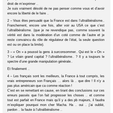
droit de m’exprimer ..
Je suis vraiment désolé de ne pas penser comme vous et d’avoir
encore la liberté de le faire ..
2 – Vous êtes persuadé que la France est dans l’ultralibéralisme..
Franchement, encore une fois, aller voir au USA ce que c’est
l’ultralibéralisme. (que je ne revendique pas, comme souvent la
vérité est dans la modération d’un coté comme de l’autre et je
reste convaincu du rôle de régulateur de l’état, la seule question
est ou on place la limite).
3 – « On » a poussé la gens à surconsommer.. Qui est le « On »
? Le vilain grand capital ? l’ultralibéralisme.. ? Il y a toujours le
spectre d’une grande manipulation générale..
Et finalement ..
4 – Les français sont les meilleurs, la France à tout compris, les
vrais entrepreneurs son Français … alors là .. que dire ! Il n’y a
pas plus américain que ca comme réaction !
C’est en se remettant en cause, en tirant des conclusions sur ces
erreurs passés que l’on fait progresser les choses .. et comme
tout est parfait en France mais qu’il y a des pb majeurs, il faudra
m’expliquer pourquoi mon cher Macha. Ha .. oui .. j’ai oublié,
pardon .. la faute à l’ultralibéralisme ..