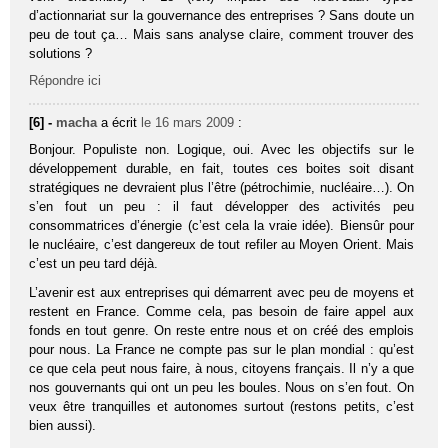
d’actionnariat sur la gouvernance des entreprises ? Sans doute un
peu de tout ça… Mais sans analyse claire, comment trouver des
solutions ?
Répondre ici
[6] -
macha
a écrit
le 16 mars 2009
:
Bonjour. Populiste non. Logique, oui. Avec les objectifs sur le
développement durable, en fait, toutes ces boites soit disant
stratégiques ne devraient plus l’être (pétrochimie, nucléaire…). On
s’en fout un peu : il faut développer des activités peu
consommatrices d’énergie (c’est cela la vraie idée). Biensûr pour
le nucléaire, c’est dangereux de tout refiler au Moyen Orient. Mais
c’est un peu tard déjà.
L’avenir est aux entreprises qui démarrent avec peu de moyens et
restent en France. Comme cela, pas besoin de faire appel aux
fonds en tout genre. On reste entre nous et on créé des emplois
pour nous. La France ne compte pas sur le plan mondial : qu’est
ce que cela peut nous faire, à nous, citoyens français. Il n’y a que
nos gouvernants qui ont un peu les boules. Nous on s’en fout. On
veux être tranquilles et autonomes surtout (restons petits, c’est
bien aussi).