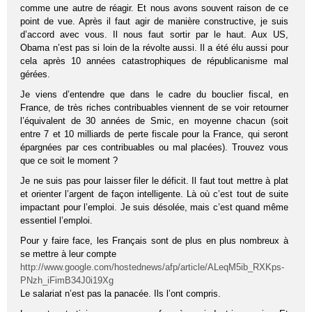
comme une autre de réagir. Et nous avons souvent raison de ce
point de vue. Après il faut agir de manière constructive, je suis
d’accord avec vous. Il nous faut sortir par le haut. Aux US,
Obama n’est pas si loin de la révolte aussi. Il a été élu aussi pour
cela après 10 années catastrophiques de républicanisme mal
gérées.
Je viens d’entendre que dans le cadre du bouclier fiscal, en
France, de très riches contribuables viennent de se voir retourner
l’équivalent de 30 années de Smic, en moyenne chacun (soit
entre 7 et 10 milliards de perte fiscale pour la France, qui seront
épargnées par ces contribuables ou mal placées). Trouvez vous
que ce soit le moment ?
Je ne suis pas pour laisser filer le déficit. Il faut tout mettre à plat
et orienter l’argent de façon intelligente. Là où c’est tout de suite
impactant pour l’emploi. Je suis désolée, mais c’est quand même
essentiel l’emploi.
Pour y faire face, les Français sont de plus en plus nombreux à
se mettre à leur compte
http://www.google.com/hostednews/afp/article/ALeqM5ib_RXKps-
PNzh_iFimB34J0i19Xg
Le salariat n’est pas la panacée. Ils l’ont compris.