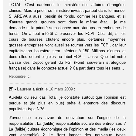
TOTAL. C’est carrément le ministère des affaires étrangères
chinois. Mais a priori, ce ministère investit partout dans le monde.
Si AREVA a aussi besoin de fonds, comme les banques, et si
d’autres grands groupes sont dans le même état… je me
demande si la priorité sera donnée aux startups en recherche de
fonds. On a tout intérêt à préserver les FCPI. Ceci dit, si les
cours de bourses chutent encore plus, certaines moyennes
grosses entreprises vont aussi se tourner vers les FCPI, car leur
capitalisation boursière sera inférieur à 150 Millions d’euros et
donc elles seront eligibles au label FCPI… aussi. Que fait notre
Caisse des Dépôt gérant du FSI (Fond souverain stratégique
française) dans le contexte actuel ? Ca part dans tous les sens…
Répondre ici
[5] -
Laurent
a écrit
le 16 mars 2009
:
Au-delà du seul cas Total, je constate surtout que l’opinion est
perdue et (de plus en plus) prête à entendre des discours
populistes type NPA.
J’avoue ne plus avoir de conviction sur l’origine de la
responsabilité : La (faible) responsabilité sociale des entreprises ?
La (faible) culture économique de l’opinion et des media (les deux
vont ensemble) ? Le (fort) impact des nouveaux types