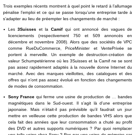
Trois exemples récents montrent à quel point le retard à l’allumage
pénalise l’emploi et ce qui se passe lorsqu’une entreprise tarde à
s’adapter au lieu de préempter les changements de marché :
Les
3Suisses
et la
Camif
qui ont annoncé des vagues de
licenciements (respectivement 750 et 509 annoncés en
décembre et novembre 2008). Alors que des sociétés de VPC
comme RueDuCommerce, PriceMinister et VentePrivée se
portent à merveille. Un exemple de destruction-création de
valeur Schumpetérienne où les 3Suisses et la Camif ne se sont
pas assez rapidement adaptés à la nouvelle donne Internet du
marché. Avec des marques vieillottes, des catalogues et des
offres qui n’ont pas assez évolué en fonction des changements
de modes de consommation.
Sony France
qui ferme une usine de production de … bandes
magnétiques dans le Sud-ouest. Il s’agit là d’une entreprise
japonaise. Mais n’était-il pas prévisible qu’il faudrait un jour
mettre en veilleuse cette production de bandes VHS alors que
cela fait des années que leur consommation a chuté au profit
des DVD et autres supports numériques ? Par quoi remplacer
une telle usine chez Sony ? Pas par une usine de mémoire car