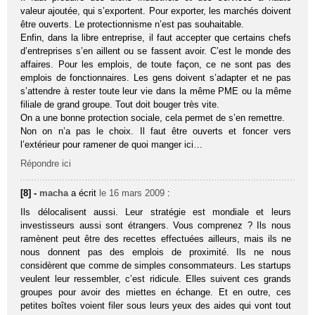
valeur ajoutée, qui s’exportent. Pour exporter, les marchés doivent
être ouverts. Le protectionnisme n’est pas souhaitable.
Enfin, dans la libre entreprise, il faut accepter que certains chefs
d’entreprises s’en aillent ou se fassent avoir. C’est le monde des
affaires. Pour les emplois, de toute façon, ce ne sont pas des
emplois de fonctionnaires. Les gens doivent s’adapter et ne pas
s’attendre à rester toute leur vie dans la même PME ou la même
filiale de grand groupe. Tout doit bouger très vite.
On a une bonne protection sociale, cela permet de s’en remettre.
Non on n’a pas le choix. Il faut être ouverts et foncer vers
l’extérieur pour ramener de quoi manger ici…
Répondre ici
[8] -
macha
a écrit
le 16 mars 2009
:
Ils délocalisent aussi. Leur stratégie est mondiale et leurs
investisseurs aussi sont étrangers. Vous comprenez ? Ils nous
ramènent peut être des recettes effectuées ailleurs, mais ils ne
nous donnent pas des emplois de proximité. Ils ne nous
considèrent que comme de simples consommateurs. Les startups
veulent leur ressembler, c’est ridicule. Elles suivent ces grands
groupes pour avoir des miettes en échange. Et en outre, ces
petites boîtes voient filer sous leurs yeux des aides qui vont tout