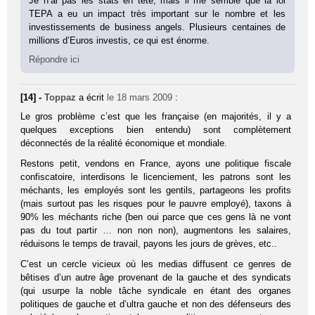
Je n’ai pas les stats en tête, mais il me semble que la loi
TEPA a eu un impact très important sur le nombre et les
investissements de business angels. Plusieurs centaines de
millions d’Euros investis, ce qui est énorme.
Répondre ici
[14] -
Toppaz
a écrit
le 18 mars 2009
:
Le gros problème c’est que les française (en majorités, il y a
quelques exceptions bien entendu) sont complètement
déconnectés de la réalité économique et mondiale.
Restons petit, vendons en France, ayons une politique fiscale
confiscatoire, interdisons le licenciement, les patrons sont les
méchants, les employés sont les gentils, partageons les profits
(mais surtout pas les risques pour le pauvre employé), taxons à
90% les méchants riche (ben oui parce que ces gens là ne vont
pas du tout partir … non non non), augmentons les salaires,
réduisons le temps de travail, payons les jours de grèves, etc..
C’est un cercle vicieux où les medias diffusent ce genres de
bêtises d’un autre âge provenant de la gauche et des syndicats
(qui usurpe la noble tâche syndicale en étant des organes
politiques de gauche et d’ultra gauche et non des défenseurs des