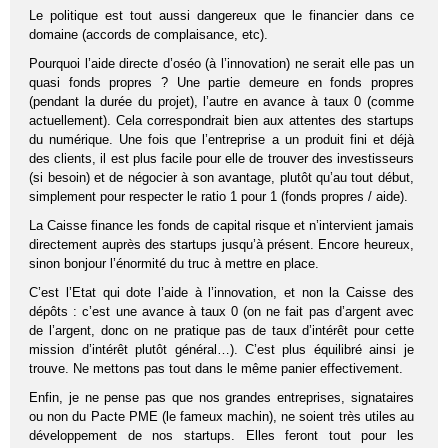
Le politique est tout aussi dangereux que le financier dans ce
domaine (accords de complaisance, etc).
Pourquoi l’aide directe d’oséo (à l’innovation) ne serait elle pas un
quasi fonds propres ? Une partie demeure en fonds propres
(pendant la durée du projet), l’autre en avance à taux 0 (comme
actuellement). Cela correspondrait bien aux attentes des startups
du numérique. Une fois que l’entreprise a un produit fini et déjà
des clients, il est plus facile pour elle de trouver des investisseurs
(si besoin) et de négocier à son avantage, plutôt qu’au tout début,
simplement pour respecter le ratio 1 pour 1 (fonds propres / aide).
La Caisse finance les fonds de capital risque et n’intervient jamais
directement auprès des startups jusqu’à présent. Encore heureux,
sinon bonjour l’énormité du truc à mettre en place.
C’est l’Etat qui dote l’aide à l’innovation, et non la Caisse des
dépôts : c’est une avance à taux 0 (on ne fait pas d’argent avec
de l’argent, donc on ne pratique pas de taux d’intérêt pour cette
mission d’intérêt plutôt général…). C’est plus équilibré ainsi je
trouve. Ne mettons pas tout dans le même panier effectivement.
Enfin, je ne pense pas que nos grandes entreprises, signataires
ou non du Pacte PME (le fameux machin), ne soient très utiles au
développement de nos startups. Elles feront tout pour les