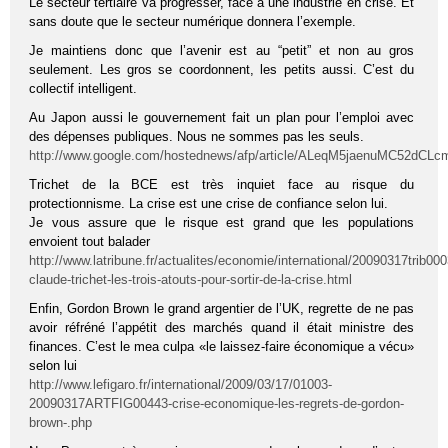
Le secteur tertiaire va progresser, face à une industrie en crise. Et
sans doute que le secteur numérique donnera l’exemple.
Je maintiens donc que l’avenir est au “petit” et non au gros
seulement. Les gros se coordonnent, les petits aussi. C’est du
collectif intelligent.
Au Japon aussi le gouvernement fait un plan pour l’emploi avec
des dépenses publiques. Nous ne sommes pas les seuls.
http://www.google.com/hostednews/afp/article/ALeqM5jaenuMC52d
Trichet de la BCE est très inquiet face au risque du
protectionnisme. La crise est une crise de confiance selon lui.
Je vous assure que le risque est grand que les populations
envoient tout balader
http://www.latribune.fr/actualites/economie/international/20090317trib00
claude-trichet-les-trois-atouts-pour-sortir-de-la-crise.html
Enfin, Gordon Brown le grand argentier de l’UK, regrette de ne pas
avoir réfréné l’appétit des marchés quand il était ministre des
finances. C’est le mea culpa «le laissez-faire économique a vécu»
selon lui
http://www.lefigaro.fr/international/2009/03/17/01003-
20090317ARTFIG00443-crise-economique-les-regrets-de-gordon-
brown-.php