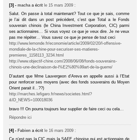
[3] -
macha
a écrit
le 15 mars 2009
:
Salut. On passe à total maintenant? Tout ce que je sais, comme
je l’ai dit dans un post précédent, c’est que Total a le Fonds
souverain chinois (le China Investment Corporation, CIC) parmi
ses actionnaires… Si vous voyez ce que je veux dire. Je ne veux
pas me répéter… Vous savez ce que je pense de tout ceci
http://www.lemonde.fr/economie/article/2009/02/20/l-offensive-
mondiale-de-la-chine-pour-securiser-ses-matieres-
premieres_1158113_3234.html
http://www.objectif-chine.com/2008/06/08/fonds-souverains-
chinois-une-declinaison-de-l%E2%80%99art-de-la-guerre/
D’autant que Mme Lauvergeon d’Areva en appelle aussi à l’Etat
pour renforcer ses moyens (avec des fonds souverains du Moyen
Orient parait il…??)
http://marches.lefigaro.fr/news/societes.html?
&ID_NEWS=100018036
bravo !!! On pourra toujours leur supplier de faire ceci ou cela…
Répondre ici
[4] -
Fabien
a écrit
le 16 mars 2009
:
Ce n’est pas la CIC mais la SAFE chinoise qui est actionnaire de