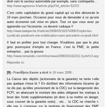
droit vers le secteur automobile par exemple, sans contrepartie…
http://www.agoravox.fr/article.php3?id_article=52372
C’est cette capitulation du grand capital qui va être dénoncée le
19 mars prochain. Occasion pour nous de demander à ce qu’une
autre économie soit mise en place. Tout ce que vous avez pu
apprendre sur l’économie, va devenir caduque !!
http://www.ladepeche.fr/article/2009/03/16/574308-Emploi-les-
syndicats-predisent-une-mobilisation-sans-precedent-ce-jeudi.html
Il faut en profiter pour tout changer. N’oublions pas que le plus
gros pourvoyeur d’emploi en France, c’est la PME, le petite
entreprise… pas la grosse.
http://www.romandie.com/infos/news2/090315162211.l1y4zfz3.asp
Répondre ici
[9] -
FranÃ§ois-Xavier
a écrit
le 16 mars 2009
:
La Caisse des dépôts (actionnaire de la garantie) ne tente t-elle
pas quelque chose là ? En distillant des informations bizarres (je
ne dis pas qu’elles proviennent de la CDC) sur la dangerosité des
FCPI, en abaissant le montant des aides obligeant les startups à
lever des fonds supplémentaires (et donc à se mettre en danger,
sous couvert de la garantie oséo)… etc… la CDC ne cherche t-
elle pas à s’imposer sur le territoire du financement des PME