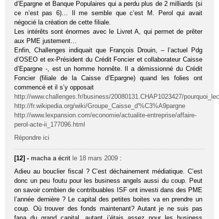
d’Epargne et Banque Populaires qui a perdu plus de 2 milliards (si
ce n’est pas 6)… Il me semble que c’est M. Perol qui avait
négocié la création de cette filiale.
Les intérêts sont énormes avec le Livret A, qui permet de prêter
aux PME justement…
Enfin, Challenges indiquait que François Drouin, – l’actuel Pdg
d’OSEO et ex-Président du Crédit Foncier et collaborateur Caisse
d’Epargne -, est un homme honnête. Il a démissionné du Crédit
Foncier (filiale de la Caisse d’Epargne) quand les folies ont
commencé et il s’y opposait
http://www.challenges.fr/business/20080131.CHAP1023427/pourquoi_lecur
http://fr.wikipedia.org/wiki/Groupe_Caisse_d'%C3%A9pargne
http://www.lexpansion.com/economie/actualite-entreprise/affaire-
perol-acte-ii_177096.html
Répondre ici
[12] -
macha
a écrit
le 18 mars 2009
:
Adieu au bouclier fiscal ? C’est déchainement médiatique. C’est
donc un peu foutu pour les business angels aussi du coup. Peut
on savoir combien de contribuables ISF ont investi dans des PME
l’année dernière ? Le capital des petites boites va en prendre un
coup. Où trouver des fonds maintenant? Autant je ne suis pas
fana du grand capital, autant j’étais assez pour les business