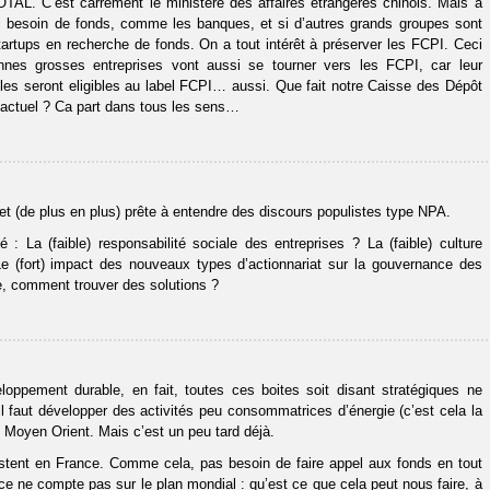
TAL. C’est carrément le ministère des affaires étrangères chinois. Mais a
si besoin de fonds, comme les banques, et si d’autres grands groupes sont
rtups en recherche de fonds. On a tout intérêt à préserver les FCPI. Ceci
nnes grosses entreprises vont aussi se tourner vers les FCPI, car leur
 elles seront eligibles au label FCPI… aussi. Que fait notre Caisse des Dépôt
 actuel ? Ca part dans tous les sens…
 et (de plus en plus) prête à entendre des discours populistes type NPA.
é : La (faible) responsabilité sociale des entreprises ? La (faible) culture
e (fort) impact des nouveaux types d’actionnariat sur la gouvernance des
e, comment trouver des solutions ?
eloppement durable, en fait, toutes ces boites soit disant stratégiques ne
 il faut développer des activités peu consommatrices d’énergie (c’est cela la
au Moyen Orient. Mais c’est un peu tard déjà.
estent en France. Comme cela, pas besoin de faire appel aux fonds en tout
e ne compte pas sur le plan mondial : qu’est ce que cela peut nous faire, à