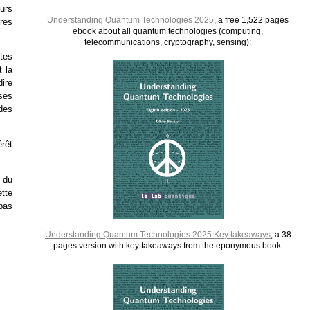
urs
Understanding Quantum Technologies 2025
, a free 1,522 pages
res
ebook about all quantum technologies (computing,
telecommunications, cryptography, sensing):
tes
 la
ire
ises
des
érêt
t du
tte
 pas
Understanding Quantum Technologies 2025 Key takeaways
, a 38
pages version with key takeaways from the eponymous book.