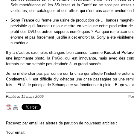
Schumpetérienne où les 3Suisses et la Camif ne se sont pas assez 
vieillottes, des catalogues et des offres qui n’ont pas assez évolué
Sony France
qui ferme une usine de production de … bandes magnétique
prévisible qu’il faudrait un jour mettre en veilleuse cette productio
profit des DVD et autres supports numériques ? Par quoi remplacer une
énorme et pas forcément justifié à cet endroit là. Sony a été visiblem
numérique.
Il y a d’autres exemples étrangers bien connus, comme
Kodak
et
Polar
une imprimante photo, la
PoGo
, qui est innovante, mais avec des con
formats ne me semble pas destinée à un grand succès.
Je ne m’étendrai pas par contre sur la crise qui affecte l’industrie auto
Continental). Il est difficile d’y détecter une crise passagère ou une re
fois… Et là, le principe de Schumpeter va fonctionner à plein ! Et ça va sa
Publié le 15 mars 2009
Pos
Reçevez par email les alertes de parution de nouveaux articles :
Your email: