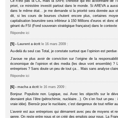
Ce n’est pas la CIC mais la SAFE chinoise qui est actionnaire de TO
priori, ce ministère investit partout dans le monde. Si AREVA a aus
dans le même état… je me demande si la priorité sera donnée aux sta
dit, si les cours de bourses chutent encore plus, certaines moye
capitalisation boursière sera inférieur à 150 Millions d’euros et donc
gérant du FSI (Fond souverain stratégique française) dans le contexte
Répondre ici
[5] -
Laurent
a écrit
le 16 mars 2009
:
Au-delà du seul cas Total, je constate surtout que l’opinion est perdue
J’avoue ne plus avoir de conviction sur l’origine de la responsabilit
économique de l’opinion et des media (les deux vont ensemble) ? L
entreprises ? Sans doute un peu de tout ça… Mais sans analyse clair
Répondre ici
[6] -
macha
a écrit
le 16 mars 2009
:
Bonjour. Populiste non. Logique, oui. Avec les objectifs sur le dév
devraient plus l’être (pétrochimie, nucléaire…). On s’en fout un peu :
vraie idée). Biensûr pour le nucléaire, c’est dangereux de tout refiler 
L’avenir est aux entreprises qui démarrent avec peu de moyens et r
genre. On reste entre nous et on créé des emplois pour nous. La Franc