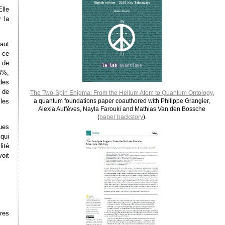
lle
 la
vaut
 ce
 de
 4%,
des
% de
The Two-Spin Enigma: From the Helium Atom to Quantum Ontology
,
les
a quantum foundations paper coauthored with Philippe Grangier,
Alexia Auffèves, Nayla Farouki and Mathias Van den Bossche
(
paper backstory
).
ues
qui
lité
voit
res