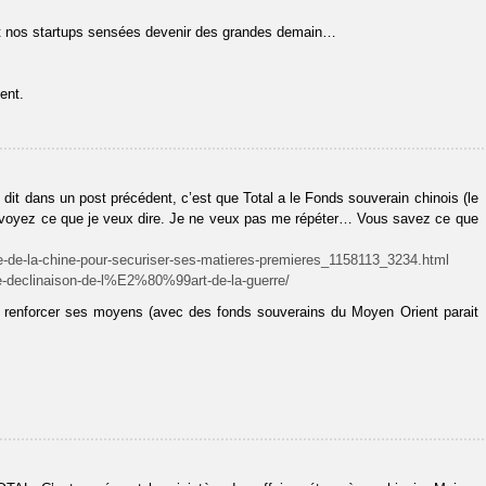
nt nos startups sensées devenir des grandes demain…
ent.
 dit dans un post précédent, c’est que Total a le Fonds souverain chinois (le
 voyez ce que je veux dire. Je ne veux pas me répéter… Vous savez ce que
le-de-la-chine-pour-securiser-ses-matieres-premieres_1158113_3234.html
ne-declinaison-de-l%E2%80%99art-de-la-guerre/
r renforcer ses moyens (avec des fonds souverains du Moyen Orient parait