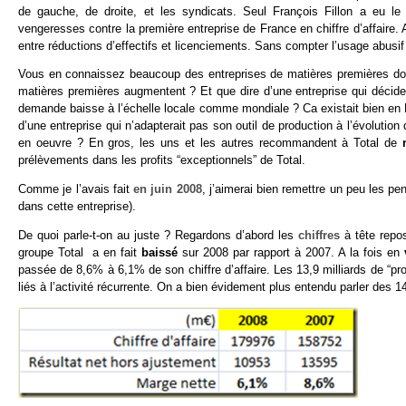
de gauche, de droite, et les syndicats. Seul François Fillon a eu le r
vengeresses contre la première entreprise de France en chiffre d’affaire
entre réductions d’effectifs et licenciements. Sans compter l’usage abusif de
Vous en connaissez beaucoup des entreprises de matières premières dont 
matières premières augmentent ? Et que dire d’une entreprise qui décid
demande baisse à l’échelle locale comme mondiale ? Ca existait bien en R
d’une entreprise qui n’adapterait pas son outil de production à l’évoluti
en oeuvre ? En gros, les uns et les autres recommandent à Total de
prélèvements dans les profits “exceptionnels” de Total.
Comme je l’avais fait
en juin 2008
, j’aimerai bien remettre un peu les pe
dans cette entreprise).
De quoi parle-t-on au juste ? Regardons d’abord les
chiffres
à tête repos
groupe Total a en fait
baissé
sur 2008 par rapport à 2007. A la fois en
passée de 8,6% à 6,1% de son chiffre d’affaire. Les 13,9 milliards de “pr
liés à l’activité récurrente. On a bien évidement plus entendu parler des 14