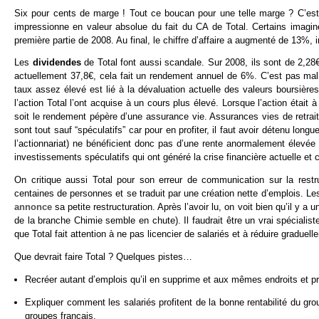
Six pour cents de marge ! Tout ce boucan pour une telle marge ? C’e
impressionne en valeur absolue du fait du CA de Total. Certains imagi
première partie de 2008. Au final, le chiffre d’affaire a augmenté de 13%, 
Les
dividendes
de Total font aussi scandale. Sur 2008, ils sont de 2,28€
actuellement 37,8€, cela fait un rendement annuel de 6%. C’est pas mal 
taux assez élevé est lié à la dévaluation actuelle des valeurs boursière
l’action Total l’ont acquise à un cours plus élevé. Lorsque l’action était
soit le rendement pépère d’une assurance vie. Assurances vies de retrait
sont tout sauf “spéculatifs” car pour en profiter, il faut avoir détenu lo
l’actionnariat) ne bénéficient donc pas d’une rente anormalement élevée
investissements spéculatifs qui ont généré la crise financière actuelle et
On critique aussi Total pour son erreur de communication sur la restru
centaines de personnes et se traduit par une création nette d’emplois. L
annonce
sa petite restructuration. Après l’avoir lu, on voit bien qu’il y a un
de la branche Chimie semble en chute). Il faudrait être un vrai spécialis
que Total fait attention à ne pas licencier de salariés et à réduire graduell
Que devrait faire Total ? Quelques pistes…
Recréer autant d’emplois qu’il en supprime et aux mêmes endroits et p
Expliquer comment les salariés profitent de la bonne rentabilité du gr
groupes français.