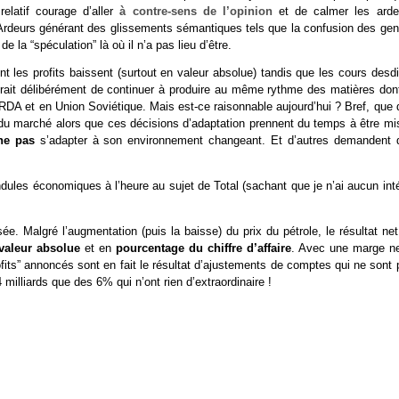
elatif courage d’aller
à contre-sens de l’opinion
et de calmer les arde
. Ardeurs générant des glissements sémantiques tels que la confusion des gen
 la “spéculation” là où il n’a pas lieu d’être.
les profits baissent (surtout en valeur absolue) tandis que les cours desdi
erait délibérément de continuer à produire au même rythme des matières dont
DA et en Union Soviétique. Mais est-ce raisonnable aujourd’hui ? Bref, que d
on du marché alors que ces décisions d’adaptation prennent du temps à être m
ne pas
s’adapter à son environnement changeant. Et d’autres demandent 
ndules économiques à l’heure au sujet de Total (sachant que je n’ai aucun int
ée. Malgré l’augmentation (puis la baisse) du prix du pétrole, le résultat ne
valeur absolue
et en
pourcentage du chiffre d’affaire
. Avec une marge ne
ofits” annoncés sont en fait le résultat d’ajustements de comptes qui ne sont
 milliards que des 6% qui n’ont rien d’extraordinaire !