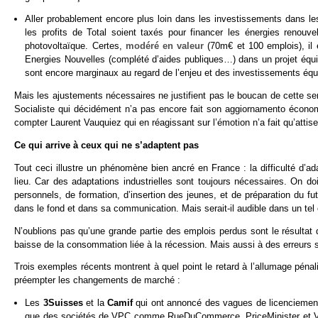
Aller probablement encore plus loin dans les investissements dans l
les profits de Total soient taxés pour financer les énergies renouv
photovoltaïque. Certes,
modéré en valeur
(70m€ et 100 emplois), il
Energies Nouvelles (complété d’aides publiques…) dans un projet équ
sont encore marginaux au regard de l’enjeu et des investissements équ
Mais les ajustements nécessaires ne justifient pas le boucan de cette sem
Socialiste qui décidément n’a pas encore fait son aggiornamento économ
compter Laurent Vauquiez qui en réagissant sur l’émotion n’a fait qu’attiser
Ce qui arrive à ceux qui ne s’adaptent pas
Tout ceci illustre un phénomène bien ancré en France : la difficulté d’ad
lieu. Car des adaptations industrielles sont toujours nécessaires. On d
personnels, de formation, d’insertion des jeunes, et de préparation du fut
dans le fond et dans sa communication. Mais serait-il audible dans un tel
N’oublions pas qu’une grande partie des emplois perdus sont le résultat 
baisse de la consommation liée à la récession. Mais aussi à des erreurs
Trois exemples récents montrent à quel point le retard à l’allumage pénali
préempter les changements de marché :
Les
3Suisses
et la
Camif
qui ont annoncé des vagues de licenciemen
que des sociétés de VPC comme RueDuCommerce, PriceMinister et Vent