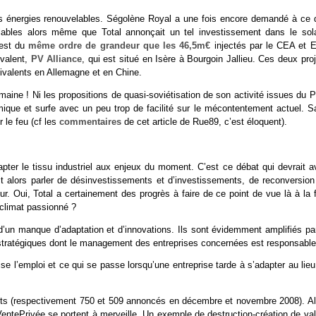
es énergies renouvelables. Ségolène Royal a une fois encore demandé à ce 
elables alors même que Total annonçait un tel investissement dans le sola
 est du
même ordre de grandeur que les 46,5m€
injectés par le CEA et 
ivalent,
PV Alliance
, qui est situé en Isère à Bourgoin Jallieu. Ces deux pro
ivalents en Allemagne et en Chine.
aine ! Ni les propositions de quasi-soviétisation de son activité issues du P
ique et surfe avec un peu trop de facilité sur le mécontentement actuel. S
 le feu (cf les
commentaires
de cet article de Rue89, c’est éloquent).
apter le tissu industriel aux enjeux du moment. C’est ce débat qui devrait a
oit alors parler de désinvestissements et d’investissements, de reconversion
ur. Oui, Total a certainement des progrès à faire de ce point de vue là à la 
 climat passionné ?
d’un manque d’adaptation et d’innovations. Ils sont évidemment amplifiés par
 stratégiques dont le management des entreprises concernées est responsable
se l’emploi et ce qui se passe lorsqu’une entreprise tarde à s’adapter au lie
ts (respectivement 750 et 509 annoncés en décembre et novembre 2008). Al
ePrivée se portent à merveille. Un exemple de destruction-création de val