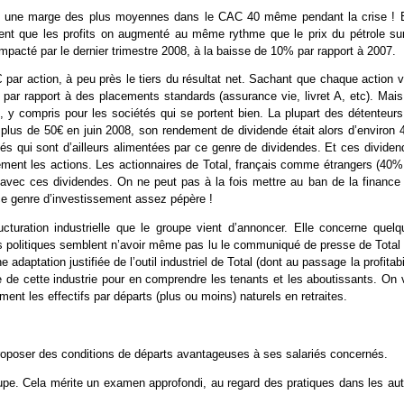
st une marge des plus moyennes dans le CAC 40 même pendant la crise ! E
nent que les profits on augmenté au même rythme que le prix du pétrole sur
impacté par le dernier trimestre 2008, à la baisse de 10% par rapport à 2007.
 par action, à peu près le tiers du résultat net. Sachant que chaque action 
par rapport à des placements standards (assurance vie, livret A, etc). Mais
s, y compris pour les sociétés qui se portent bien. La plupart des détenteurs
 à plus de 50€ en juin 2008, son rendement de dividende était alors d’environ
és qui sont d’ailleurs alimentées par ce genre de dividendes. Et ces dividen
nguement les actions. Les actionnaires de Total, français comme étrangers (40
 avec ces dividendes. On ne peut pas à la fois mettre au ban de la finance 
 ce genre d’investissement assez pépère !
cturation industrielle que le groupe vient d’annoncer. Elle concerne quelq
es politiques semblent n’avoir même pas lu le communiqué de presse de Total 
e adaptation justifiée de l’outil industriel de Total (dont au passage la profitabi
te de cette industrie pour en comprendre les tenants et les aboutissants. On 
ement les effectifs par départs (plus ou moins) naturels en retraites.
roposer des conditions de départs avantageuses à ses salariés concernés.
oupe. Cela mérite un examen approfondi, au regard des pratiques dans les aut