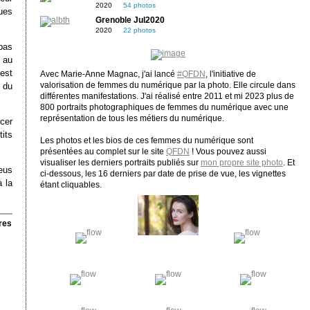
2020
54 photos
ues
Grenoble Jul2020
2020
22 photos
 pas
 au
est
Avec Marie-Anne Magnac, j'ai lancé
#QFDN
, l'initiative de
valorisation de femmes du numérique par la photo. Elle circule dans
n du
différentes manifestations. J'ai réalisé entre 2011 et mi 2023 plus de
800 portraits photographiques de femmes du numérique avec une
représentation de tous les métiers du numérique.
ncer
its
Les photos et les bios de ces femmes du numérique sont
présentées au complet sur le site
QFDN
! Vous pouvez aussi
visualiser les derniers portraits publiés sur
mon propre site photo
. Et
neus
ci-dessous, les 16 derniers par date de prise de vue, les vignettes
à la
étant cliquables.
res