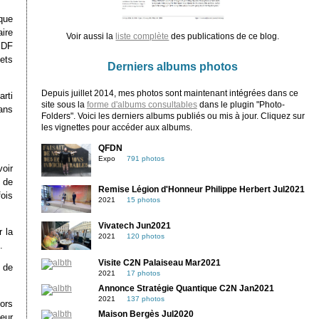
que
ire
Voir aussi la
liste complète
des publications de ce blog.
EDF
jets
Derniers albums photos
Depuis juillet 2014, mes photos sont maintenant intégrées dans ce
arti
site sous la
forme d'albums consultables
dans le plugin "Photo-
ans
Folders". Voici les derniers albums publiés ou mis à jour. Cliquez sur
les vignettes pour accéder aux albums.
QFDN
Expo
791 photos
voir
 de
Remise Légion d'Honneur Philippe Herbert Jul2021
fois
2021
15 photos
Vivatech Jun2021
 la
2021
120 photos
.
Visite C2N Palaiseau Mar2021
u de
2021
17 photos
Annonce Stratégie Quantique C2N Jan2021
2021
137 photos
ors
Maison Bergès Jul2020
eur