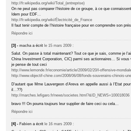
http://fr.wikipedia.org/wiki/Total_(entreprise)
On ne peut pas comparer l’histoire de ce groupe, à ce que connaisse
Idem pour EDF…
http://fr.wikipedia.org/wiki/Électricité_de_France
Il faut tenir compte de l’histoire française pour en comprendre son prés
Répondre ici
[3] -
macha
a écrit
le 15 mars 2009
:
Salut. On passe à total maintenant? Tout ce que je sais, comme je l’ai
China Investment Corporation, CIC) parmi ses actionnaires… Si vous
je pense de tout ceci
http://www.lemonde.fr/economie/article/2009/02/20/l-offensive-mondia
http://www.objectif-chine.com/2008/06/08/fonds-souverains-chinois-u
D’autant que Mme Lauvergeon d’Areva en appelle aussi à l’Etat pou
il…??)
http://marches.lefigaro.fr/news/societes.html?&ID_NEWS=100018036
bravo !!! On pourra toujours leur supplier de faire ceci ou cela…
Répondre ici
[4] -
Fabien
a écrit
le 16 mars 2009
: