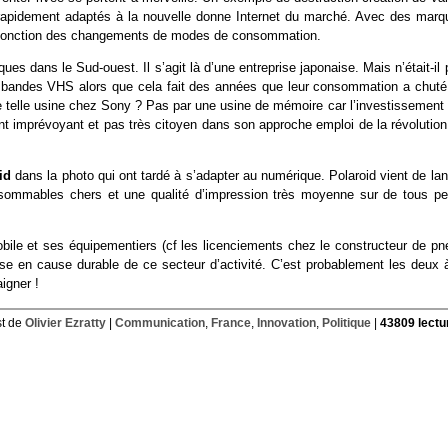
rapidement adaptés à la nouvelle donne Internet du marché. Avec des marq
 en fonction des changements de modes de consommation.
s dans le Sud-ouest. Il s’agit là d’une entreprise japonaise. Mais n’était-il
n de bandes VHS alors que cela fait des années que leur consommation a chuté
 telle usine chez Sony ? Pas par une usine de mémoire car l’investissement 
ent imprévoyant et pas très citoyen dans son approche emploi de la révolutio
oid
dans la photo qui ont tardé à s’adapter au numérique. Polaroid vient de la
sommables chers et une qualité d’impression très moyenne sur de tous pet
mobile et ses équipementiers (cf les licenciements chez le constructeur de p
mise en cause durable de ce secteur d’activité. C’est probablement les deux 
igner !
t de
Olivier Ezratty
|
Communication
,
France
,
Innovation
,
Politique
|
43809 lectu