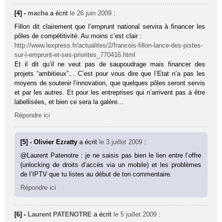
[4] -
macha
a écrit
le 26 juin 2009
:
Fillon dit clairement que l’emprunt national servira à financer les
pôles de compétitivité. Au moins c’est clair :
http://www.lexpress.fr/actualites/2/francois-fillon-lance-des-pistes-
sur-l-emprunt-et-ses-priorites_770416.html
Et il dit qu’il ne veut pas de saupoudrage mais financer des
projets “ambitieux”… C’est pour vous dire que l’Etat n’a pas les
moyens de soutenir l’innovation, que quelques pôles seront servis
et par les autres. Et pour les entreprises qui n’arrivent pas à être
labellisées, et bien ce sera la galère…
Répondre ici
[5] - Olivier Ezratty
a écrit
le 3 juillet 2009
:
@Laurent Patenotre : je ne saisis pas bien le lien entre l’offre
(unlocking de droits d’accès via un mobile) et les problèmes
de l’IPTV que tu listes au début de ton commentaire.
Répondre ici
[6] -
Laurent PATENOTRE
a écrit
le 5 juillet 2009
: