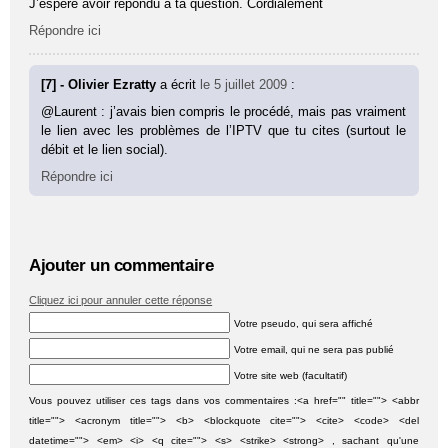
J’espère avoir répondu à ta question. Cordialement
Répondre ici
[7] - Olivier Ezratty
a écrit
le 5 juillet 2009
:
@Laurent : j’avais bien compris le procédé, mais pas vraiment
le lien avec les problèmes de l’IPTV que tu cites (surtout le
débit et le lien social).
Répondre ici
Ajouter un commentaire
Cliquez ici pour annuler cette réponse
Votre pseudo, qui sera affiché
Votre email, qui ne sera pas publié
Votre site web (facultatif)
Vous pouvez utiliser ces tags dans vos commentaires :<a href="" title=""> <abbr
title=""> <acronym title=""> <b> <blockquote cite=""> <cite> <code> <del
datetime=""> <em> <i> <q cite=""> <s> <strike> <strong> , sachant qu'une