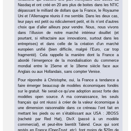
Nasdaq et ont créé en 20 ans plus de boites dans les NTIC
dépassant le milliard de dollars que la France, le Royaume
Uni et l’Allemagne réunis il me semble. Dans les deux cas,
leur pays est petit ou ridiculement petit, et ils n’ont d’autres
choix que d’aller ailleurs pour vendre. Nous, nous vivons
dans l’illusion de notre marché intérieur douillet (et
pourtant, si réfractaire aux innovations, surtout dans les
entreprises) et dans celle de la création d’un marché
européen unifié (bien difficile, malgré l’Euro, car trop
fragmenté). Cela rappelle la manière dont la France a
abordé l’émergence de la mondialisation du commerce
mondial entre le 15eme et le 18eme siècle face aux
Anglais ou aux Hollandais, sans compter Venise.
Pour répondre à Christophe, oui, la France a tendance a
faire émerger beaucoup de modèles économiques fondés
sur le gratuit. Ne serait-ce qu’une adoption assez forte des
modèles open source. A ma connaissance, les seuls
français qui ont réussi à créer de la valeur économique à
une dimension raisonnable dans ce créneau l’ont fait en
mettant les pieds ou en s’établissant aux USA : JBOSS
(racheté par Red Hat), DivX (passé à un modèle
commercial), et peut-être bientôt Talend. Ceux qui sont
restés en France (OpenTrust, etc), font moins de $20m de