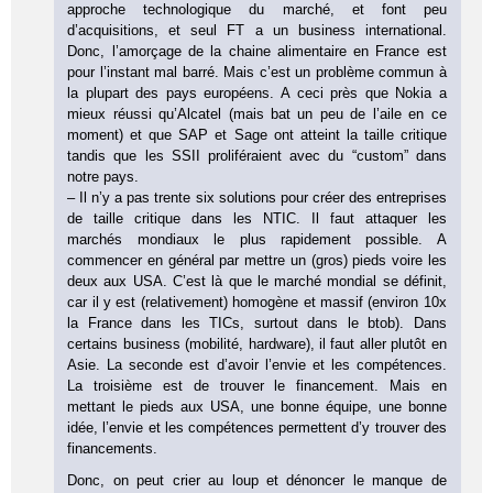
approche technologique du marché, et font peu
d’acquisitions, et seul FT a un business international.
Donc, l’amorçage de la chaine alimentaire en France est
pour l’instant mal barré. Mais c’est un problème commun à
la plupart des pays européens. A ceci près que Nokia a
mieux réussi qu’Alcatel (mais bat un peu de l’aile en ce
moment) et que SAP et Sage ont atteint la taille critique
tandis que les SSII proliféraient avec du “custom” dans
notre pays.
– Il n’y a pas trente six solutions pour créer des entreprises
de taille critique dans les NTIC. Il faut attaquer les
marchés mondiaux le plus rapidement possible. A
commencer en général par mettre un (gros) pieds voire les
deux aux USA. C’est là que le marché mondial se définit,
car il y est (relativement) homogène et massif (environ 10x
la France dans les TICs, surtout dans le btob). Dans
certains business (mobilité, hardware), il faut aller plutôt en
Asie. La seconde est d’avoir l’envie et les compétences.
La troisième est de trouver le financement. Mais en
mettant le pieds aux USA, une bonne équipe, une bonne
idée, l’envie et les compétences permettent d’y trouver des
financements.
Donc, on peut crier au loup et dénoncer le manque de