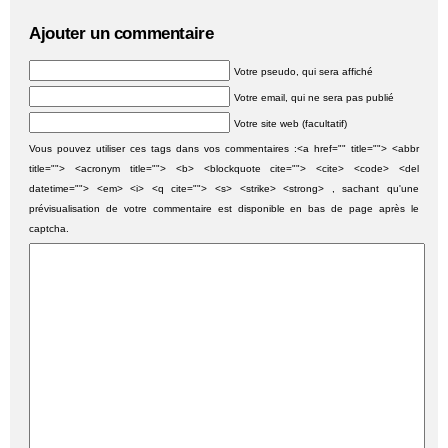
Ajouter un commentaire
Votre pseudo, qui sera affiché
Votre email, qui ne sera pas publié
Votre site web (facultatif)
Vous pouvez utiliser ces tags dans vos commentaires :<a href="" title=""> <abbr
title=""> <acronym title=""> <b> <blockquote cite=""> <cite> <code> <del
datetime=""> <em> <i> <q cite=""> <s> <strike> <strong> , sachant qu'une
prévisualisation de votre commentaire est disponible en bas de page après le
captcha.