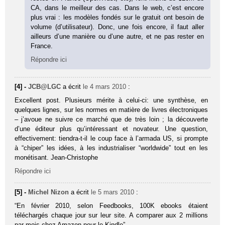
CA, dans le meilleur des cas. Dans le web, c’est encore
plus vrai : les modèles fondés sur le gratuit ont besoin de
volume (d’utilisateur). Donc, une fois encore, il faut aller
ailleurs d’une manière ou d’une autre, et ne pas rester en
France.
Répondre ici
[4] -
JCB@LGC
a écrit
le 4 mars 2010
:
Excellent post. Plusieurs mérite à celui-ci: une synthèse, en
quelques lignes, sur les normes en matière de livres électroniques
– j’avoue ne suivre ce marché que de très loin ; la découverte
d’une éditeur plus qu’intéressant et novateur. Une question,
effectivement: tiendra-t-il le coup face à l’armada US, si prompte
à “chiper” les idées, à les industrialiser “worldwide” tout en les
monétisant. Jean-Christophe
Répondre ici
[5] -
Michel Nizon
a écrit
le 5 mars 2010
:
“En février 2010, selon Feedbooks, 100K ebooks étaient
téléchargés chaque jour sur leur site. A comparer aux 2 millions
par mois chez Amazon pour le Kindle”.