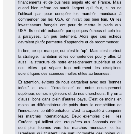
financements et de business angels etc en France. Mais
quand bien même on aurait l’argent qu’il faut, si on ne
l’utilisait pas pour conquérir les marchés mondiaux à
commencer par les USA, on n’irait pas bien loin. Or les
investisseurs français ont peur de mettre le pieds aux
USA. Ils ont été échaudés par quelques échecs et cela les
a paralysés. Un peu bêtement. Alors que ces échecs
devraient plutôt permettre d’apprendre et de recommencer.
In fine, ce qui manque, oui c’est le “up”. Mais c’est surtout
la stratégie, l’ambition et les compétences pour y aller. Cf
aussi la structure de notre enseignement supérieur et de
nos élites qui sépare trop nettement les disciplines
scientifiques des sciences molles utiles au business.
Et attention, évitons de nous gargariser avec nos “bonnes
idées” et avec “l’excellence” de notre enseignement
supérieur, de nos ingénieurs et de nos chercheurs. Il y en a
d’aussi bons dans plein d’autres pays. C’est de moins en
moins un différentiateur de poids dans la compétition de
l’innovation. Le différentiateur, c’est la capacité à conquérir
les marchés internationaux. Deux exemples clés : les
Coréens qui taillent des croupières aux Japonais car ils
sont plus tournés vers les marchés mondiaux, et les
Israéliens qui trustent une part incroyable des boites du