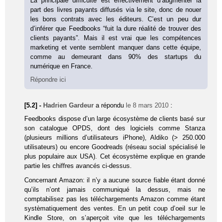
La principale difficulté est effectivement d’augmenter la
part des livres payants diffusés via le site, donc de nouer
les bons contrats avec les éditeurs. C’est un peu dur
d’inférer que Feedbooks “fuit la dure réalité de trouver des
clients payants”. Mais il est vrai que les compétences
marketing et vente semblent manquer dans cette équipe,
comme au demeurant dans 90% des startups du
numérique en France.
Répondre ici
[5.2] -
Hadrien Gardeur
a répondu
le 8 mars 2010
:
Feedbooks dispose d’un large écosystème de clients basé sur
son catalogue OPDS, dont des logiciels comme Stanza
(plusieurs millions d’utilisateurs iPhone), Aldiko (> 250.000
utilisateurs) ou encore Goodreads (réseau social spécialisé le
plus populaire aux USA). Cet écosystème explique en grande
partie les chiffres avancés ci-dessus.
Concernant Amazon: il n’y a aucune source fiable étant donné
qu’ils n’ont jamais communiqué la dessus, mais ne
comptabilisez pas les téléchargements Amazon comme étant
systèmatiquement des ventes. En un petit coup d’oeil sur le
Kindle Store, on s’aperçoit vite que les téléchargements