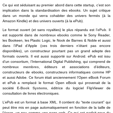
Ce qui est séduisant au premier abord dans cette startup, c’est son
implication dans la standardisation des ebooks. Un sujet critique
dans un monde qui verra cohabiter des univers fermés (à la
Amazon Kindle) et des univers ouverts (à la ePub).
Le format ouvert (et sans royalties) le plus répandu est l’
ePub
. Il
est supporté dans de nombreux ebooks comme le Sony Reader,
les Bookeen, les Plastic Logic, le Nook de Barnes & Noble et aussi
dans l’iPad d’Apple (ces trois derniers n’étant pas encore
disponibles), un constructeur pourtant pas un grand adepte des
formats ouverts. Il est aussi supporté sur Android. ePub est issu
d’un consortium, l’International Digital Publishing, qui comprend de
nombreux
membres
, éditeurs et associations d’éditeurs,
constructeurs de ebooks, constructeurs informatiques comme HP
et aussi Adobe. Ce forum était anciennement l’Open eBook Forum
et ePub a remplacé le format Open eBook qui provenait de la
société
E-Book Systems
, éditrice du logiciel FlipViewer de
consultation de livres électroniques.
L’ePub est un format à base XML. Il contient du “texte courant” qui
peut être mis en page automatiquement en fonction de la taille de
l’écran, un peu comme une page web. Ce qui est parfait pour du