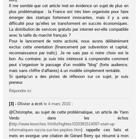
Il me semble que cet article met en évidence un sujet de plus en
plus problématique : la France est très bien organisée pour faire
émerger des startups fortement innovantes, mais il y a une
difficulté pour qu’elles se transforment en succès économiques.
La distribution de services gratuits par internet est-elle compatible
avec la taille du marché français ?
Pour le lancement de notre activité, nous avons délibérément
exclus cette orientation (financement par subvention et capital,
reconnaissance par trafic). Je ne sais pas si notre choix est le
bon. Au contraire, je suis très intéressé à comprendre comment
peut s’organiser le passage d’un modèle “blog” (forte audience,
mais sans chiffre d’affaires) à un modèle simplement rentable.
Si quelqu’un a des pistes de réflexion sur ce sujet, je suis
preneur.
Répondre ici
[3] -
Olivier
a écrit
le 4 mars 2010
:
@Christophe, au sujet de cette problématique, un article de Yann
Verdo dans les échos
(
http://www.lesechos.fr/info/hightec/020381514097-start-up-
informatiques-razzia-sur-les-pepites.htm
) rappelle ces faits et
mets en exergue une citation de Gérard Berry qui résumé à mon