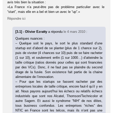
avis très bien la situation :
«La France n’a peut-être pas de problème particulier avec le
“start”, mais elle en a bel et bien un avec le “up”.»
Répondre ici
[3.1] - Olivier Ezratty
a répondu
le 4 mars 2010
:
Quelques nuances :
– Quelque soit le pays, le sort le plus standard d’une
startup est d’abord de se planter (plus de 1 chance sur 2),
puis de vivoter (4 chances sur 10) puis de se faire racheter
(1 sur 10), et seulement enfin (1 sur 1000…) d’atteindre la
taille critique (ratios donnés pour celles qui sont financées
par des VCs). Donc, il ne faut pas se plaindre du second
étage de la fusée. Son existence fait partie de la chaine
alimentaire de l’innovation.
– Pour que les startups se fassent racheter par des
entreprises locales de taille critique, encore faut-il qu’il y en
ait. Nous payons aujourd’hui les échecs ou relatifs échecs
industriels que sont nos Alcatel, Thomson/Technicolor et
autre Sagem. Et aussi le syndrome “NIH” de nos élites,
tous business confondus. Les entreprises “riches” des
NTIC en France sont les telcos, mais ils n’ont pas une