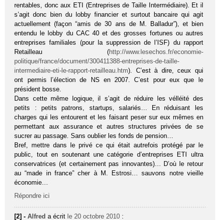
rentables, donc aux ETI (Entreprises de Taille Intermédiaire). Et il
s’agit donc bien du lobby financier et surtout bancaire qui agit
actuellement (façon “amis de 30 ans de M. Balladur”), et bien
entendu le lobby du CAC 40 et des grosses fortunes ou autres
entreprises familiales (pour la suppression de l’ISF) du rapport
Retailleau (
http://www.lesechos.fr/economie-
politique/france/document/300411388-entreprises-de-taille-
intermediaire-eti-le-rapport-retailleau.htm
). C’est à dire, ceux qui
ont permis l’élection de NS en 2007. C’est pour eux que le
président bosse.
Dans cette même logique, il s’agit de réduire les vélléité des
petits : petits patrons, startups, salariés… En réduisant les
charges qui les entourent et les faisant peser sur eux mêmes en
permettant aux assurance et autres structures privées de se
sucrer au passage. Sans oublier les fonds de pension…
Bref, mettre dans le privé ce qui était autrefois protégé par le
public, tout en soutenant une catégorie d’entreprises ETI ultra
conservatrices (et certainement pas innovantes)… D’où le retour
au “made in france” cher à M. Estrosi… sauvons notre vieille
économie…
Répondre ici
[2] -
Alfred
a écrit
le 20 octobre 2010
: