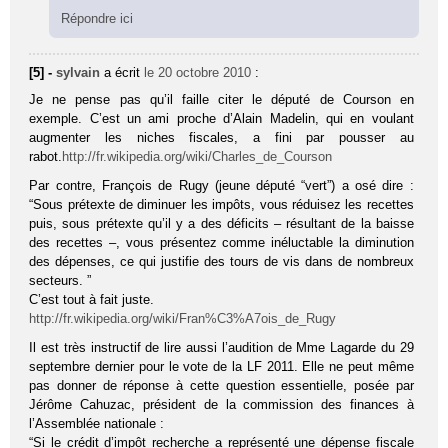
Répondre ici
[5] -
sylvain
a écrit
le 20 octobre 2010
:
Je ne pense pas qu’il faille citer le député de Courson en
exemple. C’est un ami proche d’Alain Madelin, qui en voulant
augmenter les niches fiscales, a fini par pousser au
rabot.
http://fr.wikipedia.org/wiki/Charles_de_Courson
Par contre, François de Rugy (jeune député “vert”) a osé dire :
“Sous prétexte de diminuer les impôts, vous réduisez les recettes
puis, sous prétexte qu’il y a des déficits – résultant de la baisse
des recettes –, vous présentez comme inéluctable la diminution
des dépenses, ce qui justifie des tours de vis dans de nombreux
secteurs. ”
C’est tout à fait juste.
http://fr.wikipedia.org/wiki/Fran%C3%A7ois_de_Rugy
Il est très instructif de lire aussi l’audition de Mme Lagarde du 29
septembre dernier pour le vote de la LF 2011. Elle ne peut même
pas donner de réponse à cette question essentielle, posée par
Jérôme Cahuzac, président de la commission des finances à
l’Assemblée nationale :
“Si le crédit d’impôt recherche a représenté une dépense fiscale