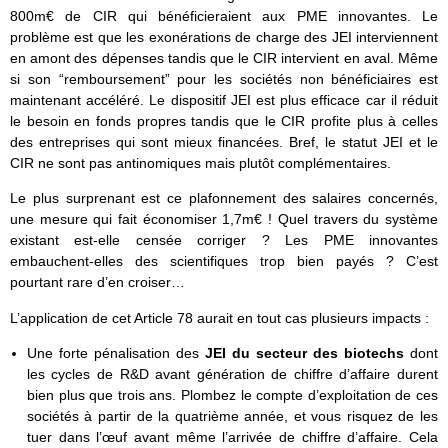
800m€ de CIR qui bénéficieraient aux PME innovantes. Le
problème est que les exonérations de charge des JEI interviennent
en amont des dépenses tandis que le CIR intervient en aval. Même
si son “remboursement” pour les sociétés non bénéficiaires est
maintenant accéléré. Le dispositif JEI est plus efficace car il réduit
le besoin en fonds propres tandis que le CIR profite plus à celles
des entreprises qui sont mieux financées. Bref, le statut JEI et le
CIR ne sont pas antinomiques mais plutôt complémentaires.
Le plus surprenant est ce plafonnement des salaires concernés,
une mesure qui fait économiser 1,7m€ ! Quel travers du système
existant est-elle censée corriger ? Les PME innovantes
embauchent-elles des scientifiques trop bien payés ? C’est
pourtant rare d’en croiser…
L’application de cet Article 78 aurait en tout cas plusieurs impacts :
Une forte pénalisation des
JEI du secteur des biotechs
dont
les cycles de R&D avant génération de chiffre d’affaire durent
bien plus que trois ans. Plombez le compte d’exploitation de ces
sociétés à partir de la quatrième année, et vous risquez de les
tuer dans l’œuf avant même l’arrivée de chiffre d’affaire. Cela