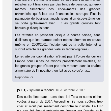
retraites sont financées par des fonds de pension, qui eux-
mêmes alimentent des endowments des grandes
universités, qui à leur tour financent les startups. Plus la
palanquée de business angels issus d’un écosystème qui
se porte globalement bien. Et les grands groupes font
beaucoup d’acquisitions.
Les retraités en pâtissent lorsque la bourse baisse, sans
d’ailleurs que les startups soient nécessairement en cause
(même en 2000/2001, l’éclatement de la bulle Internet a
surtout affecté les grandes valeurs technologiques).
Le retraite par capitalisation n’étant pas à l’ordre du jour en
France pour un tas de raisons probablement valables, et
les grands groupes n’étant pas très moteurs dans la chaîne
alimentaire de l’innovation, on fait avec ce qu’on a…
Répondre ici
[5.1.1] -
sylvain
a répondu
le 20 octobre 2010
:
Des outils électoraux, sans plus. Loi Tepa et autres niches
votées à partir de 2007. Aujourd’hui, ils nous coûtent trop
cher et n’ont pas réellement démontré leur utilité. Le CIR
n’a pas été évalué précisément (impact sur l’emploi et la