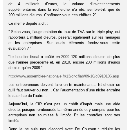
de 4 milliards d’euros, le volume d’investissements
supplémentaires dans la recherche n’a été, semble-t-il, que de
200 millions d’euros. Confirmez-vous ces chiffres ?”
Ce même député a dit :
” Selon vous, l’augmentation du taux de TVA sur le triple play, qui
rapportera 1 milliard d’euros, pèserait également sur les ménages
et les entreprises. Sur quels éléments fondez-vous cette
évaluation ? ”
“Le bouclier fiscal a coûté en 2009 120 millions d’euros de plus
que l’année précédente et, en 2010, encore 200 millions d’euros
de plus qu’en 2009.”
http://www.assemblee-nationale.fr/13/cr-cfiab/09-10/c0910106.asp
Les entrepreneurs doivent faire un tri maintenant… Et choisir ce
qu’il faut sauver ou non… Car l’augmentation d’une niche entraîne
le sacrifice de l’autre…
Aujourd’hui, le CIR n’est pas un crédit d’impôt mais une aide
directe, puisque remboursée la même année et y compris pour les
entreprises non soumises à l’impôt. Et les contrôles sont très
limités.
Donc je ne suis pas d’accord avec De Courson : réduire les