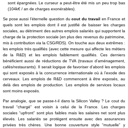
sont épargnées. Le curseur a peut-être été mis un peu trop bas
(104k€ / an de charges exonérables).
Se pose aussi l’éternelle question du
cout du travail
en France et
quels sont les emplois dont il est justifié de baisser les charges
sociales, au détriment des autres emplois salariés qui supportent la
charge de la protection sociale (en plus des revenus du patrimoine,
mis à contribution via la CSG/RDS). On touche aux deux extrêmes :
les emplois très qualifiés (avec cette mesure qui affecte les métiers
de la R&D) et les emplois faiblement qualifiés. Ces derniers
bénéficient aussi de réductions de TVA (travaux d’aménagement,
cafés/restaurants). Il serait logique de favoriser d’abord les emplois
qui sont exposés à la concurrence internationale où à l’exode des
cerveaux. Les emplois de R&D commencent à être exposés, au
delà des emplois de production. Les emplois de services locaux
sont moins exposés.
Par analogie, que se passe-t-il dans la Silicon Valley ? Le cout du
travail “chargé” est voisin à celui de la France. Les charges
sociales “upfront” sont plus faibles mais les salaires net sont plus
élevés. Les salariés se protègent ensuite avec des assurances
privées très chères. Une bonne couverture style “mutuelle” y