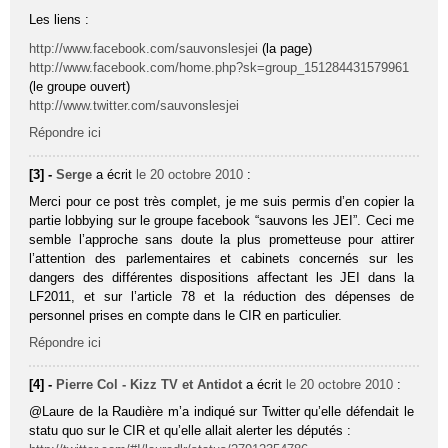
Les liens :
http://www.facebook.com/sauvonslesjei
(la page)
http://www.facebook.com/home.php?sk=group_151284431579961
(le groupe ouvert)
http://www.twitter.com/sauvonslesjei
Répondre ici
[3] -
Serge
a écrit
le 20 octobre 2010
:
Merci pour ce post très complet, je me suis permis d’en copier la
partie lobbying sur le groupe facebook “sauvons les JEI”. Ceci me
semble l’approche sans doute la plus prometteuse pour attirer
l’attention des parlementaires et cabinets concernés sur les
dangers des différentes dispositions affectant les JEI dans la
LF2011, et sur l’article 78 et la réduction des dépenses de
personnel prises en compte dans le CIR en particulier.
Répondre ici
[4] -
Pierre Col - Kizz TV et Antidot
a écrit
le 20 octobre 2010
:
@Laure de la Raudière m’a indiqué sur Twitter qu’elle défendait le
statu quo sur le CIR et qu’elle allait alerter les députés :