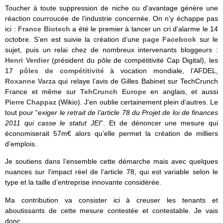
Toucher à toute suppression de niche ou d’avantage génère une
réaction courroucée de l’industrie concernée. On n’y échappe pas
ici :
France Biotech
a été le premier à lancer un cri d’alarme le 14
octobre. S’en est suivie la création d’une
page Facebook
sur le
sujet, puis un relai chez de nombreux intervenants bloggeurs :
Henri Verdier
(président du pôle de compétitivité Cap Digital), les
17 pôles de compétitivité
à vocation mondiale, l’AFDEL,
Roxanne Varza
qui relaye l’avis de Gilles Babinet sur TechCrunch
France et même sur
TehCrunch Europe
en anglais, et aussi
Pierre Chappaz
(Wikio). J’en oublie certainement plein d’autres. Le
tout pour “
exiger le retrait de l’article 78 du Projet de loi de finances
2011 qui casse le statut JEI
”. Et de dénoncer une mesure qui
économiserait 57m€ alors qu’elle permet la création de milliers
d’emplois.
Je soutiens dans l’ensemble cette démarche mais avec quelques
nuances sur l’impact réel de l’article 78, qui est variable selon le
type et la taille d’entreprise innovante considérée.
Ma contribution va consister ici à creuser les tenants et
aboutissants de cette mesure contestée et contestable. Je vais
donc…