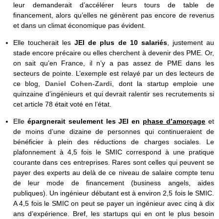
leur demanderait d’accélérer leurs tours de table de
financement, alors qu’elles ne génèrent pas encore de revenus
et dans un climat économique pas évident.
Elle toucherait les
JEI de plus de 10 salariés
, justement au
stade encore précaire ou elles cherchent à devenir des PME. Or,
on sait qu’en France, il n’y a pas assez de PME dans les
secteurs de pointe. L’exemple est relayé par un des lecteurs de
ce blog,
Daniel Cohen-Zardi
, dont la startup emploie une
quinzaine d’ingénieurs et qui devrait ralentir ses recrutements si
cet article 78 était voté en l’état.
Elle
épargnerait seulement les JEI en
phase d’amorçage
et
de moins d’une dizaine de personnes qui continueraient de
bénéficier à plein des réductions de charges sociales. Le
plafonnement à 4,5 fois le SMIC correspond à une pratique
courante dans ces entreprises. Rares sont celles qui peuvent se
payer des experts au delà de ce niveau de salaire compte tenu
de leur mode de financement (business angels, aides
publiques). Un ingénieur débutant est à environ 2,5 fois le SMIC.
A 4,5 fois le SMIC on peut se payer un ingénieur avec cinq à dix
ans d’expérience. Bref, les startups qui en ont le plus besoin