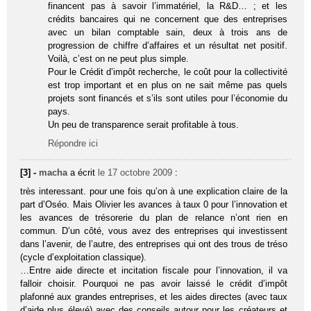
financent pas à savoir l’immatériel, la R&D… ; et les
crédits bancaires qui ne concernent que des entreprises
avec un bilan comptable sain, deux à trois ans de
progression de chiffre d’affaires et un résultat net positif.
Voilà, c’est on ne peut plus simple.
Pour le Crédit d’impôt recherche, le coût pour la collectivité
est trop important et en plus on ne sait même pas quels
projets sont financés et s’ils sont utiles pour l’économie du
pays.
Un peu de transparence serait profitable à tous.
Répondre ici
[3] -
macha
a écrit
le 17 octobre 2009
:
très interessant. pour une fois qu’on à une explication claire de la
part d’Oséo. Mais Olivier les avances à taux 0 pour l’innovation et
les avances de trésorerie du plan de relance n’ont rien en
commun. D’un côté, vous avez des entreprises qui investissent
dans l’avenir, de l’autre, des entreprises qui ont des trous de tréso
(cycle d’exploitation classique).
…Entre aide directe et incitation fiscale pour l’innovation, il va
falloir choisir. Pourquoi ne pas avoir laissé le crédit d’impôt
plafonné aux grandes entreprises, et les aides directes (avec taux
d’aide plus élevé) avec des conseils autour pour les créateurs et