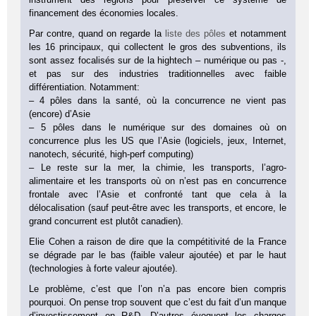
financement des économies locales.
Par contre, quand on regarde la
liste des pôles
et notamment
les 16 principaux, qui collectent le gros des subventions, ils
sont assez focalisés sur de la hightech – numérique ou pas -,
et pas sur des industries traditionnelles avec faible
différentiation. Notamment:
– 4 pôles dans la santé, où la concurrence ne vient pas
(encore) d’Asie
– 5 pôles dans le numérique sur des domaines où on
concurrence plus les US que l’Asie (logiciels, jeux, Internet,
nanotech, sécurité, high-perf computing)
– Le reste sur la mer, la chimie, les transports, l’agro-
alimentaire et les transports où on n’est pas en concurrence
frontale avec l’Asie et confronté tant que cela à la
délocalisation (sauf peut-être avec les transports, et encore, le
grand concurrent est plutôt canadien).
Elie Cohen a raison de dire que la compétitivité de la France
se dégrade par le bas (faible valeur ajoutée) et par le haut
(technologies à forte valeur ajoutée).
Le problème, c’est que l’on n’a pas encore bien compris
pourquoi. On pense trop souvent que c’est du fait d’un manque
d’investissement en R&D. D’autres évoquent les charges