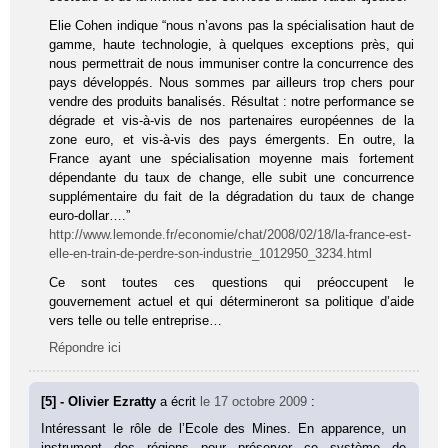
Elie Cohen indique “nous n’avons pas la spécialisation haut de
gamme, haute technologie, à quelques exceptions près, qui
nous permettrait de nous immuniser contre la concurrence des
pays développés. Nous sommes par ailleurs trop chers pour
vendre des produits banalisés. Résultat : notre performance se
dégrade et vis-à-vis de nos partenaires européennes de la
zone euro, et vis-à-vis des pays émergents. En outre, la
France ayant une spécialisation moyenne mais fortement
dépendante du taux de change, elle subit une concurrence
supplémentaire du fait de la dégradation du taux de change
euro-dollar….”
http://www.lemonde.fr/economie/chat/2008/02/18/la-france-est-
elle-en-train-de-perdre-son-industrie_1012950_3234.html
Ce sont toutes ces questions qui préoccupent le
gouvernement actuel et qui détermineront sa politique d’aide
vers telle ou telle entreprise…
Répondre ici
[5] - Olivier Ezratty
a écrit
le 17 octobre 2009
:
Intéressant le rôle de l’Ecole des Mines. En apparence, un
instrument des régions pour préserver ce système de