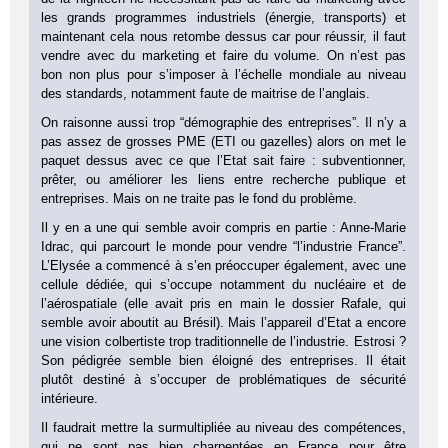
les grands programmes industriels (énergie, transports) et
maintenant cela nous retombe dessus car pour réussir, il faut
vendre avec du marketing et faire du volume. On n’est pas
bon non plus pour s’imposer à l’échelle mondiale au niveau
des standards, notamment faute de maitrise de l’anglais.
On raisonne aussi trop “démographie des entreprises”. Il n’y a
pas assez de grosses PME (ETI ou gazelles) alors on met le
paquet dessus avec ce que l’Etat sait faire : subventionner,
prêter, ou améliorer les liens entre recherche publique et
entreprises. Mais on ne traite pas le fond du problème.
Il y en a une qui semble avoir compris en partie : Anne-Marie
Idrac, qui parcourt le monde pour vendre “l’industrie France”.
L’Elysée a commencé à s’en préoccuper également, avec une
cellule dédiée, qui s’occupe notamment du nucléaire et de
l’aérospatiale (elle avait pris en main le dossier Rafale, qui
semble avoir aboutit au Brésil). Mais l’appareil d’Etat a encore
une vision colbertiste trop traditionnelle de l’industrie. Estrosi ?
Son pédigrée semble bien éloigné des entreprises. Il était
plutôt destiné à s’occuper de problématiques de sécurité
intérieure.
Il faudrait mettre la surmultipliée au niveau des compétences,
qui ne sont pas bien charpentées en France pour être