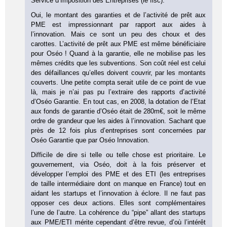
Service d’Imposition des Entreprises (le fisc).
Oui, le montant des garanties et de l’activité de prêt aux
PME est impressionnant par rapport aux aides à
l’innovation. Mais ce sont un peu des choux et des
carottes. L’activité de prêt aux PME est même bénéficiaire
pour Oséo ! Quand à la garantie, elle ne mobilise pas les
mêmes crédits que les subventions. Son coût réel est celui
des défaillances qu’elles doivent couvrir, par les montants
couverts. Une petite compta serait utile de ce point de vue
là, mais je n’ai pas pu l’extraire des rapports d’activité
d’Oséo Garantie. En tout cas, en 2008, la dotation de l’Etat
aux fonds de garantie d’Oséo était de 280m€, soit le même
ordre de grandeur que les aides à l’innovation. Sachant que
près de 12 fois plus d’entreprises sont concernées par
Oséo Garantie que par Oséo Innovation.
Difficile de dire si telle ou telle chose est prioritaire. Le
gouvernement, via Oséo, doit à la fois préserver et
développer l’emploi des PME et des ETI (les entreprises
de taille intermédiaire dont on manque en France) tout en
aidant les startups et l’innovation à éclore. Il ne faut pas
opposer ces deux actions. Elles sont complémentaires
l’une de l’autre. La cohérence du “pipe” allant des startups
aux PME/ETI mérite cependant d’être revue, d’où l’intérêt