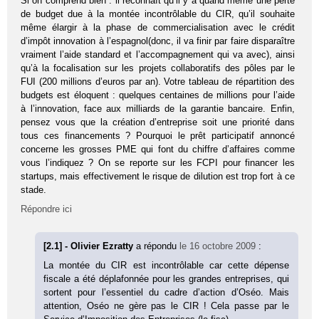
Si on comprend bien : il reconnaît qu’il y a quand même une perte
de budget due à la montée incontrôlable du CIR, qu’il souhaite
même élargir à la phase de commercialisation avec le crédit
d’impôt innovation à l’espagnol(donc, il va finir par faire disparaître
vraiment l’aide standard et l’accompagnement qui va avec), ainsi
qu’à la focalisation sur les projets collaboratifs des pôles par le
FUI (200 millions d’euros par an). Votre tableau de répartition des
budgets est éloquent : quelques centaines de millions pour l’aide
à l’innovation, face aux milliards de la garantie bancaire. Enfin,
pensez vous que la création d’entreprise soit une priorité dans
tous ces financements ? Pourquoi le prêt participatif annoncé
concerne les grosses PME qui font du chiffre d’affaires comme
vous l’indiquez ? On se reporte sur les FCPI pour financer les
startups, mais effectivement le risque de dilution est trop fort à ce
stade.
Répondre ici
[2.1] - Olivier Ezratty
a répondu
le 16 octobre 2009
:
La montée du CIR est incontrôlable car cette dépense
fiscale a été déplafonnée pour les grandes entreprises, qui
sortent pour l’essentiel du cadre d’action d’Oséo. Mais
attention, Oséo ne gère pas le CIR ! Cela passe par le