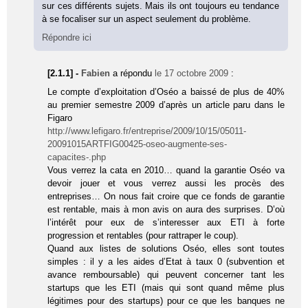
sur ces différents sujets. Mais ils ont toujours eu tendance
à se focaliser sur un aspect seulement du problème.
Répondre ici
[2.1.1] -
Fabien
a répondu
le 17 octobre 2009
:
Le compte d’exploitation d’Oséo a baissé de plus de 40%
au premier semestre 2009 d’après un article paru dans le
Figaro
http://www.lefigaro.fr/entreprise/2009/10/15/05011-
20091015ARTFIG00425-oseo-augmente-ses-
capacites-.php
Vous verrez la cata en 2010… quand la garantie Oséo va
devoir jouer et vous verrez aussi les procès des
entreprises… On nous fait croire que ce fonds de garantie
est rentable, mais à mon avis on aura des surprises. D’où
l’intérêt pour eux de s’interesser aux ETI à forte
progression et rentables (pour rattraper le coup).
Quand aux listes de solutions Oséo, elles sont toutes
simples : il y a les aides d’Etat à taux 0 (subvention et
avance remboursable) qui peuvent concerner tant les
startups que les ETI (mais qui sont quand même plus
légitimes pour des startups) pour ce que les banques ne