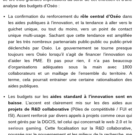
analyse des budgets d’Oséo :
La confirmation du renforcement du
rôle central d’Oséo
dans
les aides publiques à l’innovation, et la tendance à aller vers le
guichet unique, ou tout du moins, vers un point de contact
unique multi-usage. Sachant que cette tendance est amplifiée
par les très nombreux partenariats public-public ou public-privé
déclenchés par Oséo. Le gouvernement se tourne presque
toujours vers Oséo lorsqu’il s’agit de financer l’innovation ou
d’aider les PME. Et pas pour rien, il n’a pas beaucoup
d’organisations adéquates sous la main avec 1800
collaborateurs et un maillage de l’ensemble du territoire. A
terme, cela pourrait entrainer une certaine rationalisation des
aides publiques.
Les budgets sur les
aides standard à l’innovation sont en
baisse
.
L’accent est clairement mis sur les des aides aux
projets de R&D collaborative
(Pôles de compétitivité / FUI et
ISI). Accent renforcé par divers appels à projets comme ceux qui
sont gérés par la DGCIS, tel celui qui concernait le
web 2.0 et le
serious gaming
. Cette focalisation sur la R&D collaborative,
poussée par le gouvernement et les milieux de la recherche, me