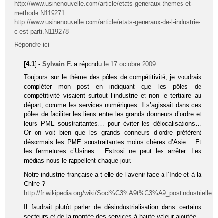
http://www.usinenouvelle.com/article/etats-generaux-themes-et-
methode.N119271
http://www.usinenouvelle.com/article/etats-generaux-de-l-industrie-
c-est-parti.N119278
Répondre ici
[4.1] -
Sylvain F.
a répondu
le 17 octobre 2009
:
Toujours sur le thème des pôles de compétitivité, je voudrais
compléter mon post en indiquant que les pôles de
compétitivité visaient surtout l’industrie et non le tertiaire au
départ, comme les services numériques. Il s’agissait dans ces
pôles de faciliter les liens entre les grands donneurs d’ordre et
leurs PME soustraitantes… pour éviter les délocalisations…
Or on voit bien que les grands donneurs d’ordre préfèrent
désormais les PME soustraitantes moins chères d’Asie… Et
les fermetures d’Usines… Estrosi ne peut les arrêter. Les
médias nous le rappellent chaque jour.
Notre industrie française a t-elle de l’avenir face à l’Inde et à la
Chine ?
http://fr.wikipedia.org/wiki/Soci%C3%A9t%C3%A9_postindustrielle
Il faudrait plutôt parler de désindustrialisation dans certains
secteurs et de la montée des services à haute valeur ajoutée.