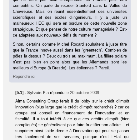
compétitifs. On parle de recréer Stanford dans la Vallée de
Chevreuse. Mais on réunit essentiellement des universités
scientifiques et des écoles d’ingénieurs. Il y a juste un
malheureux HEC qui sera en bordure de cette nouvelle zone
stratégique. Et que penser de notre culture managériale ? Est-
ce adaptées aux nouveaux défis du moment ?
Sinon, certains comme Michel Rocard souhaitent à juste titre
que la France innove aussi dans les “greentech”. Combien de
pôles là dessus ? Deux ou trois au maximum. La filière solaire
n’est pas bien en point alors que les Allemands sont les
meilleurs d’Europe (à Dresde). Les éoliennes ? Pareil.
Répondre ici
[5.1] -
Sylvain F
a répondu
le 20 octobre 2009
:
Alma Consulting Group ferait il du lobby sur le crédit d’impôt
innovation (plus large que le crédit d’impôt recherche) ? car ce
groupe est conseil en financement de l’innovation et en
fiscalité. Il a tout intérêt à ce que ces crédits d’impôt (bien
compliqués) se généralisent pour faire fructifier son affaire… et
supprimer ainsi l’aide directe à l’innovation qui peut se passer
très facilement de ses services, puisque c’est l’Etat qui