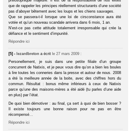
philosophique majeure. Il est de la responsabilité de nos élites
que de rappeler les principes réellement structurants d’une société
pas d’aboyer bêtement avec les loups et les chiens sauvages.
Que se passera-t-il lorsque une loi de cirsconstance aura été
votée et qu’un nouveau scandale arrivera dans 6 mois, 1 an.
N’est-ce pas cette attitude totalement irresponsable qui crée la
défiance et le sentiment d’impunité.
Répondre ici
[5] -
lezardbreton
a écrit
le 27 mars 2009
:
Personellement, je suis dans une petite filiale d’un groupe
concurrent de Natixis, et je peux vous dire qu’on a bien les boules
à lire toutes les conneries dans la presse et autour de nous. 2008
a été la meilleure année de la boite, avec des chiffres hors du
commun. Résultat : bonus même inférieurs à ceux de Natixis
parce qu’une des maisons-mères a été aidé (tu parles d’une aide
en plus) par l’état.
De quoi bien démotiver : au final, ça sert à quoi de bien bosser ?
Il existe toujours une bonne raison pour ne pas en être
récompensé…
Répondre ici