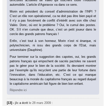
difficultés actuelles de Valéo qui touchent toute l’industrie
automobile. L’article d’Agoravox va dans ce sens.
Morin est président du conseil d’administration de l’INPI ?
C’est un rôle non opérationnel, ca ne doit pas être bien payé et
il n’y a pas forcément de conflit d’intérêt avec son rôle chez
Valéo. Donc, où est le problème ? Oui, le cumul des postes.
OK. S’il n’en cumule que deux, c’est un petit joueur dans le
cercle des grands patrons français !
Enfin, c’est tout à son honneur, Morin n’est ni énarque, ni
polytechnicien, ni issu des grands corps de l’Etat, mais
universitaire (Dauphine).
Pour terminer sur la suggestion des capotes, oui, les grands
patrons français qui empochent de sacrés pactoles ne savent
pas le gérer pour le bien de la société. Ils devraient montrer
par l’exemple qu’ils recyclent une partie de leur fortune dans
l’innovation, dans l’éducation, etc. C’est ce qui manque
beaucoup à la morale du capitalisme français au regard duquel
le capitalisme américain fait figure de bien bon enfant.
Répondre ici
[13] -
jlc
a écrit
le 28 mars 2009
: