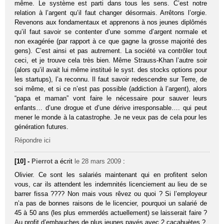
même. Le système est parti dans tous les sens. C’est notre
relation à l’argent qu’il faut changer désormais. Arrêtons l’orgie.
Revenons aux fondamentaux et apprenons à nos jeunes diplômés
qu’il faut savoir se contenter d’une somme d’argent normale et
non exagérée (par rapport à ce que gagne la grosse majorité des
gens). C’est ainsi et pas autrement. La société va contrôler tout
ceci, et je trouve cela très bien. Même Strauss-Khan l’autre soir
(alors qu’il avait lui même institué le syst. des stocks options pour
les startups), l’a reconnu. Il faut savoir redescendre sur Terre, de
soi même, et si ce n’est pas possible (addiction à l’argent), alors
“papa et maman” vont faire le nécessaire pour sauver leurs
enfants… d’une drogue et d’une dérive irresponsable…. qui peut
mener le monde à la catastrophe. Je ne veux pas de cela pour les
génération futures.
Répondre ici
[10] -
Pierrot
a écrit
le 28 mars 2009
:
Olivier. Ce sont les salariés maintenant qui en profitent selon
vous, car ils attendent les indemnités licenciement au lieu de se
barrer fissa ???? Non mais vous rêvez ou quoi ? Si l’employeur
n’a pas de bonnes raisons de le licencier, pourquoi un salarié de
45 à 50 ans (les plus emmerdés actuellement) se laisserait faire ?
Au profit d’embauches de plus jeunes payés avec 2 cacahuètes ?