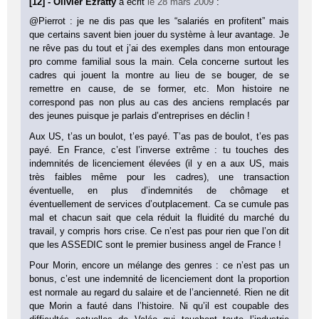
[12] - Olivier Ezratty
a écrit
le 28 mars 2009
:
@Pierrot : je ne dis pas que les “salariés en profitent” mais
que certains savent bien jouer du système à leur avantage. Je
ne rêve pas du tout et j’ai des exemples dans mon entourage
pro comme familial sous la main. Cela concerne surtout les
cadres qui jouent la montre au lieu de se bouger, de se
remettre en cause, de se former, etc. Mon histoire ne
correspond pas non plus au cas des anciens remplacés par
des jeunes puisque je parlais d’entreprises en déclin !
Aux US, t’as un boulot, t’es payé. T’as pas de boulot, t’es pas
payé. En France, c’est l’inverse extrême : tu touches des
indemnités de licenciement élevées (il y en a aux US, mais
très faibles même pour les cadres), une transaction
éventuelle, en plus d’indemnités de chômage et
éventuellement de services d’outplacement. Ca se cumule pas
mal et chacun sait que cela réduit la fluidité du marché du
travail, y compris hors crise. Ce n’est pas pour rien que l’on dit
que les ASSEDIC sont le premier business angel de France !
Pour Morin, encore un mélange des genres : ce n’est pas un
bonus, c’est une indemnité de licenciement dont la proportion
est normale au regard du salaire et de l’ancienneté. Rien ne dit
que Morin a fauté dans l’histoire. Ni qu’il est coupable des