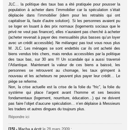
JLC… la politique des taux bas a été pratiquée pour pousser la
population à acheter dans l’immobilier car la spéculation s’était
déplacée dans l’immobilier (idem pour les retraités qui ont
capitaliser là, faute d’autre solution). Si les personnes avaient pu
se loger en louant à des prix normaux (logements sociaux que le
privé ne veut pas financer), elles n’auraient pas cherché à acheter
(acheter revenait à payer des mensualités plus basses qu’un loyer
avec un crédit accessible). Ne mélangez pas tout vous nous plus
M. JLC. Les ménages se sont endettés car ils ont acheté des
biens vendus très chers, mais rendus accessibles par la politique
des taux bas, sur 30 ans !!! Un scandale qui a aussi traversé
l’Atlantique. Maintenant la valeur de ces biens a baissé, les
personnes se retrouvent au chomage, les taux grimpent à
nouveau et les acheteurs ne peuvent plus payer leur crédit… Le
piège se referme.
Non, la crise actuelle est la crise de la folie du “fric”, la folie du
système qui place l’argent avant l’homme et ses besoins
fondamentaux (logement, nourriture, éducation…) qui ne doivent
pas faire l’objet d’aucune spéculation… n’en déplaise à Messieurs
les traders et autres dingues du toujours plus.
Répondre ici
[15] -
Macha
a écrit
le 28 mars 2009
: