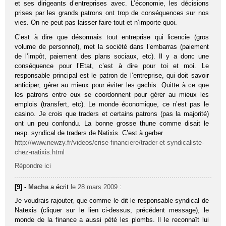
et ses dirigeants d’entreprises avec. L’économie, les décisions
prises par les grands patrons ont trop de conséquences sur nos
vies. On ne peut pas laisser faire tout et n’importe quoi.
C’est à dire que désormais tout entreprise qui licencie (gros
volume de personnel), met la société dans l’embarras (paiement
de l’impôt, paiement des plans sociaux, etc). Il y a donc une
conséquence pour l’Etat, c’est à dire pour toi et moi. Le
responsable principal est le patron de l’entreprise, qui doit savoir
anticiper, gérer au mieux pour éviter les gachis. Quitte à ce que
les patrons entre eux se coordonnent pour gérer au mieux les
emplois (transfert, etc). Le monde économique, ce n’est pas le
casino. Je crois que traders et certains patrons (pas la majorité)
ont un peu confondu. La bonne grosse thune comme disait le
resp. syndical de traders de Natixis. C’est à gerber
http://www.newzy.fr/videos/crise-financiere/trader-et-syndicaliste-
chez-natixis.html
Répondre ici
[9] -
Macha
a écrit
le 28 mars 2009
:
Je voudrais rajouter, que comme le dit le responsable syndical de
Natexis (cliquer sur le lien ci-dessus, précédent message), le
monde de la finance a aussi pété les plombs. Il le reconnaît lui