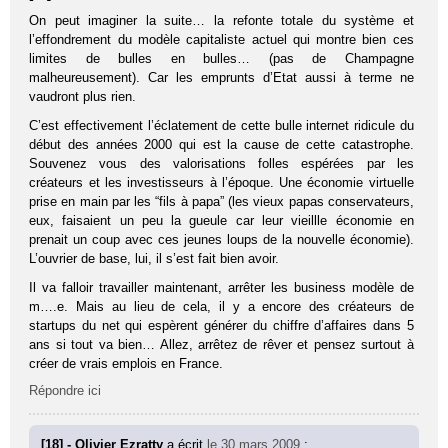
On peut imaginer la suite… la refonte totale du système et
l’effondrement du modèle capitaliste actuel qui montre bien ces
limites de bulles en bulles… (pas de Champagne
malheureusement). Car les emprunts d’Etat aussi à terme ne
vaudront plus rien.
C’est effectivement l’éclatement de cette bulle internet ridicule du
début des années 2000 qui est la cause de cette catastrophe.
Souvenez vous des valorisations folles espérées par les
créateurs et les investisseurs à l’époque. Une économie virtuelle
prise en main par les “fils à papa” (les vieux papas conservateurs,
eux, faisaient un peu la gueule car leur vieillle économie en
prenait un coup avec ces jeunes loups de la nouvelle économie).
L’ouvrier de base, lui, il s’est fait bien avoir.
Il va falloir travailler maintenant, arrêter les business modèle de
m….e. Mais au lieu de cela, il y a encore des créateurs de
startups du net qui espèrent générer du chiffre d’affaires dans 5
ans si tout va bien… Allez, arrêtez de rêver et pensez surtout à
créer de vrais emplois en France.
Répondre ici
[18] - Olivier Ezratty
a écrit
le 30 mars 2009
: