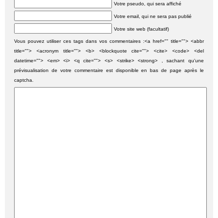
Votre pseudo, qui sera affiché
Votre email, qui ne sera pas publié
Votre site web (facultatif)
Vous pouvez utiliser ces tags dans vos commentaires :<a href="" title=""> <abbr
title=""> <acronym title=""> <b> <blockquote cite=""> <cite> <code> <del
datetime=""> <em> <i> <q cite=""> <s> <strike> <strong> , sachant qu'une
prévisualisation de votre commentaire est disponible en bas de page après le
captcha.