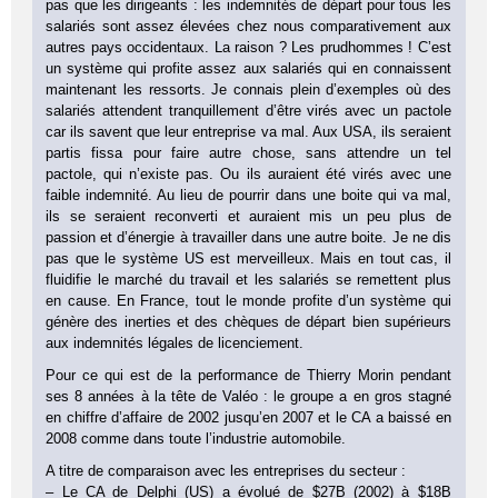
pas que les dirigeants : les indemnités de départ pour tous les
salariés sont assez élevées chez nous comparativement aux
autres pays occidentaux. La raison ? Les prudhommes ! C’est
un système qui profite assez aux salariés qui en connaissent
maintenant les ressorts. Je connais plein d’exemples où des
salariés attendent tranquillement d’être virés avec un pactole
car ils savent que leur entreprise va mal. Aux USA, ils seraient
partis fissa pour faire autre chose, sans attendre un tel
pactole, qui n’existe pas. Ou ils auraient été virés avec une
faible indemnité. Au lieu de pourrir dans une boite qui va mal,
ils se seraient reconverti et auraient mis un peu plus de
passion et d’énergie à travailler dans une autre boite. Je ne dis
pas que le système US est merveilleux. Mais en tout cas, il
fluidifie le marché du travail et les salariés se remettent plus
en cause. En France, tout le monde profite d’un système qui
génère des inerties et des chèques de départ bien supérieurs
aux indemnités légales de licenciement.
Pour ce qui est de la performance de Thierry Morin pendant
ses 8 années à la tête de Valéo : le groupe a en gros stagné
en chiffre d’affaire de 2002 jusqu’en 2007 et le CA a baissé en
2008 comme dans toute l’industrie automobile.
A titre de comparaison avec les entreprises du secteur :
– Le CA de Delphi (US) a évolué de $27B (2002) à $18B