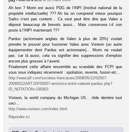
Ah bon ? Morin est aussi PDG de l’INPI (Institut national de la
propriété intellectuelle) ??? Ah ba on comprend mieux pourquoi
Sarko n’est pas content… Ca veut peut être dire que Valeo a
déposé beaucoup de brevets aussi… Mais conservera t-il son
poste à l’INPI maintenant ???
Pardus (actionnaire anglais de Valeo à plus de 20%) voulait
prendre le pouvoir pour fusionner Valeo avec Visteon (un autre
équipementier dont Pardus est actionnaire)… Morin ne voulait
pas. car là aussi, cela va signifier des suppressions d’emplois
encore plus grosses à l’avenir.
Finalement cette affaire ressemble au scandale des FCPI que
vous nous indiquiez récemment : spoliation, revente, fusion etc…
http://www.jdf.com/societes-francaises/2008/05/22/02007-
20080522ARTJDF00007-armistice-entre-valeoet-pardus.php?
ID_NOTATION=195903
Visteon, la world company du Michigan US… rôde derrière tout
ceci…
http://www.visteon.com/index.html
Répondre ici