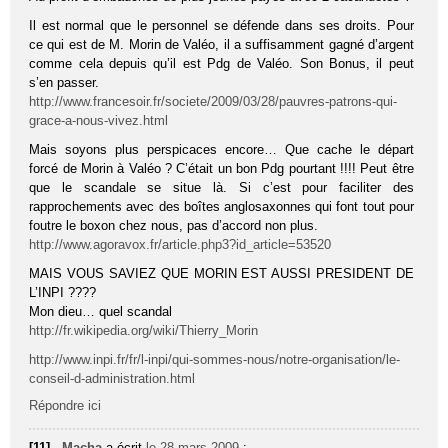
Il est normal que le personnel se défende dans ses droits. Pour
ce qui est de M. Morin de Valéo, il a suffisamment gagné d’argent
comme cela depuis qu’il est Pdg de Valéo. Son Bonus, il peut
s’en passer.
http://www.francesoir.fr/societe/2009/03/28/pauvres-patrons-qui-
grace-a-nous-vivez.html
Mais soyons plus perspicaces encore… Que cache le départ
forcé de Morin à Valéo ? C’était un bon Pdg pourtant !!!! Peut être
que le scandale se situe là. Si c’est pour faciliter des
rapprochements avec des boîtes anglosaxonnes qui font tout pour
foutre le boxon chez nous, pas d’accord non plus.
http://www.agoravox.fr/article.php3?id_article=53520
MAIS VOUS SAVIEZ QUE MORIN EST AUSSI PRESIDENT DE
L’INPI ????
Mon dieu… quel scandal
http://fr.wikipedia.org/wiki/Thierry_Morin
http://www.inpi.fr/fr/l-inpi/qui-sommes-nous/notre-organisation/le-
conseil-d-administration.html
Répondre ici
[11] -
Macha
a écrit
le 28 mars 2009
: