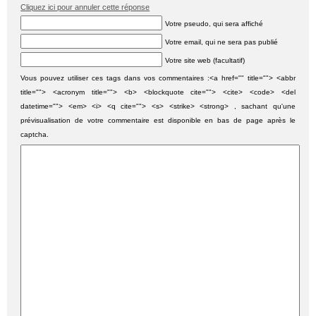
Cliquez ici pour annuler cette réponse
Votre pseudo, qui sera affiché
Votre email, qui ne sera pas publié
Votre site web (facultatif)
Vous pouvez utiliser ces tags dans vos commentaires :<a href="" title=""> <abbr
title=""> <acronym title=""> <b> <blockquote cite=""> <cite> <code> <del
datetime=""> <em> <i> <q cite=""> <s> <strike> <strong> , sachant qu'une
prévisualisation de votre commentaire est disponible en bas de page après le
captcha.