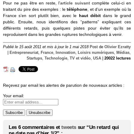
Pour ne pas être en reste, l’
article suivant
complète celui-ci en
traitant du pire des exemples : le
téléphone
, et d’un exemple où la
France s’en sort plutôt bien, avec le
haut débit
dans le grand
public. Ensuite, nous identifions des “patterns” expliquant ces
différents retards, puis quelques pistes pour éviter qu’ils se
reproduisent dans les grandes ruptures technologiques à venir.
Publié le 15 août 2011 et mis à jour le 1 mai 2018
Post de
Olivier Ezratty
|
Entrepreneuriat
,
France
,
Innovation
,
Loisirs numériques
,
Médias
,
Startups
,
Technologie
,
TV et vidéo
,
USA
|
20022 lectures
Reçevez par email les alertes de parution de nouveaux articles :
Your email:
Les 6 commentaires et
tweets
sur “Un retard qui
ne date pas d’hier 1/2” :