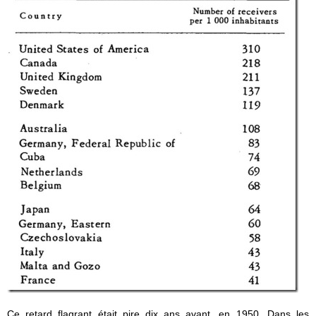
Ce retard flagrant était pire dix ans avant, en 1950. Dans les