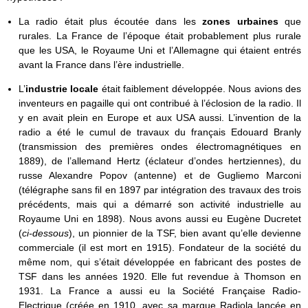
La radio était plus écoutée dans les
zones urbaines
que
rurales. La France de l’époque était probablement plus rurale
que les USA, le Royaume Uni et l’Allemagne qui étaient entrés
avant la France dans l’ère industrielle.
L’
industrie locale
était faiblement développée. Nous avions des
inventeurs en pagaille qui ont contribué à l’éclosion de la radio. Il
y en avait plein en Europe et aux USA aussi. L’invention de la
radio a été le cumul de travaux du français Edouard Branly
(transmission des premières ondes électromagnétiques en
1889), de l’allemand Hertz (éclateur d’ondes hertziennes), du
russe Alexandre Popov (antenne) et de Gugliemo Marconi
(télégraphe sans fil en 1897 par intégration des travaux des trois
précédents, mais qui a démarré son activité industrielle au
Royaume Uni en 1898). Nous avons aussi eu Eugène Ducretet
(
ci-dessous
), un pionnier de la TSF, bien avant qu’elle devienne
commerciale (il est mort en 1915). Fondateur de la société du
même nom, qui s’était développée en fabricant des postes de
TSF dans les années 1920. Elle fut revendue à Thomson en
1931. La France a aussi eu la Société Française Radio-
Electrique (créée en 1910, avec sa marque Radiola lancée en