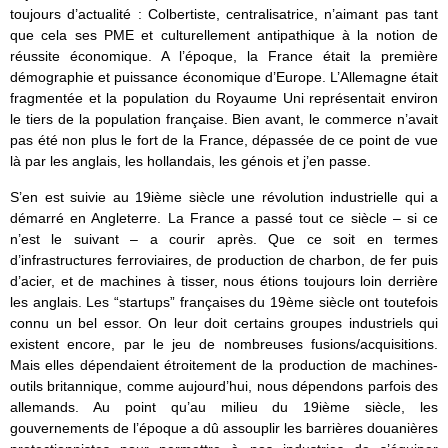
toujours d’actualité : Colbertiste, centralisatrice, n’aimant pas tant
que cela ses PME et culturellement antipathique à la notion de
réussite économique. A l’époque, la France était la première
démographie et puissance économique d’Europe. L’Allemagne était
fragmentée et la population du Royaume Uni représentait environ
le tiers de la population française. Bien avant, le commerce n’avait
pas été non plus le fort de la France, dépassée de ce point de vue
là par les anglais, les hollandais, les génois et j’en passe.
S’en est suivie au 19ième siècle une révolution industrielle qui a
démarré en Angleterre. La France a passé tout ce siècle – si ce
n’est le suivant – a courir après. Que ce soit en termes
d’infrastructures ferroviaires, de production de charbon, de fer puis
d’acier, et de machines à tisser, nous étions toujours loin derrière
les anglais. Les “startups” françaises du 19ème siècle ont toutefois
connu un bel essor. On leur doit certains groupes industriels qui
existent encore, par le jeu de nombreuses fusions/acquisitions.
Mais elles dépendaient étroitement de la production de machines-
outils britannique, comme aujourd’hui, nous dépendons parfois des
allemands. Au point qu’au milieu du 19ième siècle, les
gouvernements de l’époque a dû assouplir les barrières douanières