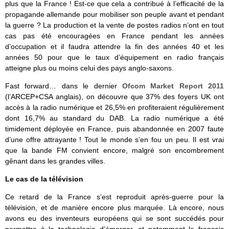
plus que la France ! Est-ce que cela a contribué à l’efficacité de la
propagande allemande pour mobiliser son peuple avant et pendant
la guerre ? La production et la vente de postes radios n’ont en tout
cas pas été encouragées en France pendant les années
d’occupation et il faudra attendre la fin des années 40 et les
années 50 pour que le taux d’équipement en radio français
atteigne plus ou moins celui des pays anglo-saxons.
Fast forward… dans le dernier
Ofcom Market Report 2011
(l’ARCEP+CSA anglais), on découvre que 37% des foyers UK ont
accès à la radio numérique et 26,5% en profiteraient régulièrement
dont 16,7% au standard du DAB. La radio numérique a été
timidement déployée en France, puis abandonnée en 2007 faute
d’une offre attrayante ! Tout le monde s’en fou un peu. Il est vrai
que la bande FM convient encore, malgré son encombrement
gênant dans les grandes villes.
Le cas de la télévision
Ce retard de la France s’est reproduit après-guerre pour la
télévision, et de manière encore plus marquée. Là encore, nous
avons eu des inventeurs européens qui se sont succédés pour
permettre à la technologie d’émerger, et notamment le français