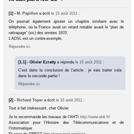
[1] -
M. Papillon
a écrit
le 15 août 2011
:
On pourrait également ajouter un chapitre similaire avec le
téléphone, où la France avait un retard notable avant le “plan de
rattrapage” (sic) des années 1970.
L’ADSL est un contre-exemple.
Répondre ici
[1.1] - Olivier Ezratty
a répondu
le 15 août 2011
:
C’est dans la conclusion de l’article : je vais traiter cela
dans la seconde partie !
Répondre ici
[2] -
Richard Toper
a écrit
le 15 août 2011
:
Tout à fait intéressant, cher Olivier.
Je te recommande les travaux de l’AHTI
http://www.ahti.fr/
Association pour l’Histoire des Télécommunications et de
l’Informatique .
Et ceux de l’IREST
http://www.irest.org/irest