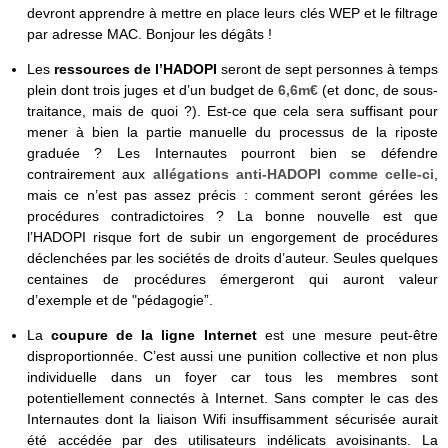
devront apprendre à mettre en place leurs clés WEP et le filtrage
par adresse MAC. Bonjour les dégâts !
Les
ressources de l’HADOPI
seront de sept personnes à temps
plein dont trois juges et d’un budget de
6,6m€
(et donc, de sous-
traitance, mais de quoi ?). Est-ce que cela sera suffisant pour
mener à bien la partie manuelle du processus de la riposte
graduée ? Les Internautes pourront bien se défendre
contrairement aux
allégations anti-HADOPI comme celle-ci
,
mais ce n’est pas assez précis : comment seront gérées les
procédures contradictoires ? La bonne nouvelle est que
l’HADOPI risque fort de subir un engorgement de procédures
déclenchées par les sociétés de droits d’auteur. Seules quelques
centaines de procédures émergeront qui auront valeur
d’exemple et de "pédagogie”.
La
coupure de la ligne Internet
est une mesure peut-être
disproportionnée. C’est aussi une punition collective et non plus
individuelle dans un foyer car tous les membres sont
potentiellement connectés à Internet. Sans compter le cas des
Internautes dont la liaison Wifi insuffisamment sécurisée aurait
été accédée par des utilisateurs indélicats avoisinants. La