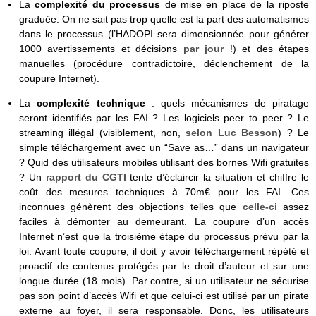
La
complexité du processus
de mise en place de la riposte
graduée. On ne sait pas trop quelle est la part des automatismes
dans le processus (l’HADOPI sera dimensionnée pour générer
1000 avertissements et décisions
par jour
!) et des étapes
manuelles (procédure contradictoire, déclenchement de la
coupure Internet).
La
complexité technique
: quels mécanismes de piratage
seront identifiés par les FAI ? Les logiciels peer to peer ? Le
streaming illégal (visiblement, non,
selon Luc Besson
) ? Le
simple téléchargement avec un “Save as…” dans un navigateur
? Quid des utilisateurs mobiles utilisant des bornes Wifi gratuites
? Un
rapport du CGTI
tente d’éclaircir la situation et chiffre le
coût des mesures techniques à 70m€ pour les FAI. Ces
inconnues génèrent des objections telles que
celle-ci
assez
faciles à démonter au demeurant. La coupure d’un accès
Internet n’est que la troisième étape du processus prévu par la
loi. Avant toute coupure, il doit y avoir téléchargement répété et
proactif de contenus protégés par le droit d’auteur et sur une
longue durée (18 mois). Par contre, si un utilisateur ne sécurise
pas son point d’accès Wifi et que celui-ci est utilisé par un pirate
externe au foyer, il sera responsable. Donc, les utilisateurs