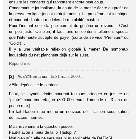
ensuite les concerts qui rapportent encore beaucoup.
Concernant le journalisme, la chute de la presse écrite au profit de
la presse en ligne (quasi gratuite aussi). Le problème est identique
et pourtant d’autres modèles de rentabilité existent.
Pour l’instant seule la pub permet de générer un revenu… C’est
un peu juste. Ou bien, il faut faire un contenu tellement spécial
que l’internaute accepte de payer (sorte de service “Premium” ou
“Gold”)…
Il y a une véritable réflexion globale à mener. De nombreux
industriels du net planchent déjà sur le sujet.
Répondre ici
[2] -
AurÃ©lien
a écrit
le 21 mars 2009
:
>Elle dépénalise le piratage.
Faux, les ayants droits pourront toujours attaquer en justice un
“pirate” pour contrefaçon (300 000 euro d’amende et 3 ans de
prison max).
En fait Hadopi crée même un nouveau délit: la non sécurisation
de l’accès internet.
Mais revenons à la question posée:
Faut-il avoir si peur de la loi Hadopi ?
Non bien sûr, elle ne sera pas plus applicable de DADVSI