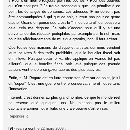
? Pour s’en mettre toujours plein les poches ? Pour des oeuvres
qui n’en sont pas ? Je trouve scandaleux que l’on pénalise à ce
point les échanges de contenus. Les adresses IP ne doivent pas
être communiquées à qui que ce soit, surtout pas pour ce genre
d’acte. Quand on pense que c’est le “milieu culturel” qui pousse à
cela, cela me dégoute. Je suis d’accord pour qu’il y ait une
surveillance des réseaux pédophiles par exemple sur le net, mais
pour les téléchargements de musique gratuits, non. Il faut arrêter.
Que toutes ces maisons de disque et artistes qui nous vendent
leurs oeuvres à des tarifs prohibitifs, que le bouclier fiscal soit
enfin levé. Puisque cette loi va être appliqué en France (et pas
ailleurs), que le bouclier fiscal soit levé puisque ces pseudo
auteurs vont encore se gaver auprès des plus pauvres.
Enfin, si M. Rogard est en lutte contre son père sur ce point, je lui
dit “super”. C’est une guerre entre le conservatisme et l’ouverture,
l’innovation.
Internet, c’est donner au plus grand nombre, ce que le monde réel
ne réserve qu’à quelques uns. Ne laissons pas le milieu
capitaliste abîmer notre Toile, une vraie oeuvre d’art en soi.
Répondre ici
[9] -
jean
a écrit
le 22 mars 2009
: