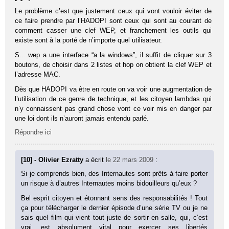
Le problème c’est que justement ceux qui vont vouloir éviter de
ce faire prendre par l’HADOPI sont ceux qui sont au courant de
comment casser une clef WEP, et franchement les outils qui
existe sont à la porté de n’importe quel utilisateur.
S….wep a une interface “a la windows”, il suffit de cliquer sur 3
boutons, de choisir dans 2 listes et hop on obtient la clef WEP et
l’adresse MAC.
Dès que HADOPI va être en route on va voir une augmentation de
l’utilisation de ce genre de technique, et les citoyen lambdas qui
n’y connaissent pas grand chose vont ce voir mis en danger par
une loi dont ils n’auront jamais entendu parlé.
Répondre ici
[10] - Olivier Ezratty
a écrit
le 22 mars 2009
:
Si je comprends bien, des Internautes sont prêts à faire porter
un risque à d’autres Internautes moins bidouilleurs qu’eux ?
Bel esprit citoyen et étonnant sens des responsabilités ! Tout
ça pour télécharger le dernier épisode d’une série TV ou je ne
sais quel film qui vient tout juste de sortir en salle, qui, c’est
vrai, est absolument vital pour exercer ses libertés