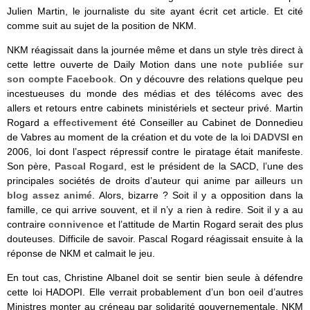
Julien Martin, le journaliste du site ayant écrit cet article. Et cité
comme suit au sujet de la position de NKM.
NKM réagissait dans la journée même et dans un style très direct à
cette lettre ouverte de Daily Motion dans une
note publiée sur
son compte Facebook
. On y découvre des relations quelque peu
incestueuses du monde des médias et des télécoms avec des
allers et retours entre cabinets ministériels et secteur privé. Martin
Rogard a
effectivement
été Conseiller au Cabinet de Donnedieu
de Vabres au moment de la création et du vote de la loi
DADVSI
en
2006, loi dont l’aspect répressif contre le piratage était manifeste.
Son père,
Pascal Rogard
, est le président de la SACD, l’une des
principales sociétés de droits d’auteur qui anime par ailleurs
un
blog assez animé
. Alors, bizarre ? Soit il y a opposition dans la
famille, ce qui arrive souvent, et il n’y a rien à redire. Soit il y a au
contraire
connivence
et l’attitude de Martin Rogard serait des plus
douteuses. Difficile de savoir. Pascal Rogard réagissait ensuite à la
réponse de NKM et calmait le jeu.
En tout cas, Christine Albanel doit se sentir bien seule à défendre
cette loi HADOPI. Elle verrait probablement d’un bon oeil d’autres
Ministres monter au créneau par solidarité gouvernementale, NKM