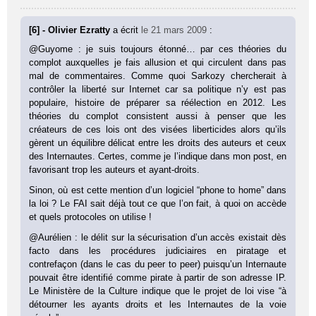
[6] - Olivier Ezratty
a écrit
le 21 mars 2009
:
@Guyome : je suis toujours étonné… par ces théories du
complot auxquelles je fais allusion et qui circulent dans pas
mal de commentaires. Comme quoi Sarkozy chercherait à
contrôler la liberté sur Internet car sa politique n’y est pas
populaire, histoire de préparer sa réélection en 2012. Les
théories du complot consistent aussi à penser que les
créateurs de ces lois ont des visées liberticides alors qu’ils
gèrent un équilibre délicat entre les droits des auteurs et ceux
des Internautes. Certes, comme je l’indique dans mon post, en
favorisant trop les auteurs et ayant-droits.
Sinon, où est cette mention d’un logiciel “phone to home” dans
la loi ? Le FAI sait déjà tout ce que l’on fait, à quoi on accède
et quels protocoles on utilise !
@Aurélien : le délit sur la sécurisation d’un accès existait dès
facto dans les procédures judiciaires en piratage et
contrefaçon (dans le cas du peer to peer) puisqu’un Internaute
pouvait être identifié comme pirate à partir de son adresse IP.
Le Ministère de la Culture indique que le projet de loi vise “à
détourner les ayants droits et les Internautes de la voie