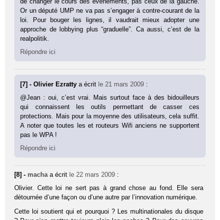
de changer le cours des événements, pas ceux de la gauche.
Or un député UMP ne va pas s’engager à contre-courant de la
loi. Pour bouger les lignes, il vaudrait mieux adopter une
approche de lobbying plus “graduelle”. Ca aussi, c’est de la
realpolitik.
Répondre ici
[7] - Olivier Ezratty
a écrit
le 21 mars 2009
:
@Jean : oui, c’est vrai. Mais surtout face à des bidouilleurs
qui connaissent les outils permettant de casser ces
protections. Mais pour la moyenne des utilisateurs, cela suffit.
A noter que toutes les et routeurs Wifi anciens ne supportent
pas le WPA !
Répondre ici
[8] -
macha
a écrit
le 22 mars 2009
:
Olivier. Cette loi ne sert pas à grand chose au fond. Elle sera
détournée d’une façon ou d’une autre par l’innovation numérique.
Cette loi soutient qui et pourquoi ? Les multinationales du disque