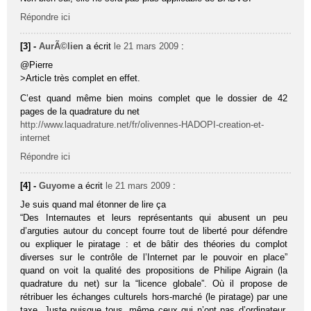
Répondre ici
[3] -
AurÃ©lien
a écrit
le 21 mars 2009
:
@Pierre
>Article très complet en effet.
C’est quand même bien moins complet que le dossier de 42
pages de la quadrature du net
http://www.laquadrature.net/fr/olivennes-HADOPI-creation-et-
internet
Répondre ici
[4] -
Guyome
a écrit
le 21 mars 2009
:
Je suis quand mal étonner de lire ça
“Des Internautes et leurs représentants qui abusent un peu
d’arguties autour du concept fourre tout de liberté pour défendre
ou expliquer le piratage : et de bâtir des théories du complot
diverses sur le contrôle de l’Internet par le pouvoir en place”
quand on voit la qualité des propositions de Philipe Aigrain (la
quadrature du net) sur la “licence globale”. Où il propose de
rétribuer les échanges culturels hors-marché (le piratage) par une
taxe. Juste puisque tous, même ceux qui n’ont pas d’ordinateur,