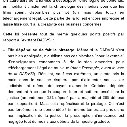
Un autre tiers de la loi vise à développer l’offre légale de contenus,
en modifiant timidement la chronologie des médias pour que les
films soient disponibles plus tôt (un mois plus tôt…) en
téléchargement légal. Cette partie de la loi est encore imprécise et
laisse libre court à la créativité des business concernés.
Cette loi présente tout de même quelques points positifs par
rapport à l’existant DADVSI :
Elle
dépénalise de fait le piratage
. Même si la DADVSI n’est
pas bien appliquée, n’oublions pas ces histoires “pour l’exemple”
d’
enseignants
condamnés à de lourdes amendes pour
téléchargement illégal de musique (
dans l’exemple, avant le vote
de la DADVSI
). Résultat, sauf cas extrêmes, un pirate pris la
main dans le sac ne risquera pas d’alimenter son casier
judiciaire ni même de payer d’amende. Certains députés
demandent à ce que la coupure Internet soit prononcée par la
justice (amendement
121
déposé par la majorité et
265
déposé
par l’opposition). Mais cela repénaliserait le piratage. Ce n’est
pas forcément une bonne idée ! En même temps, au prix d’une
non implication de la justice, la présomption d’innocence est
négligée tout du moins aux débuts de la riposte graduée.