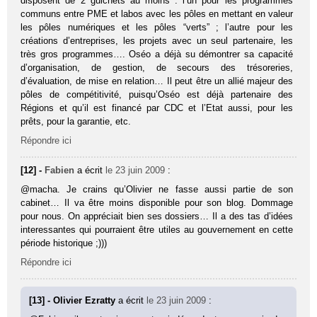
disposent de 2 guichets au moins : l’un pour les programmes
communs entre PME et labos avec les pôles en mettant en valeur
les pôles numériques et les pôles “verts” ; l’autre pour les
créations d’entreprises, les projets avec un seul partenaire, les
très gros programmes…. Oséo a déjà su démontrer sa capacité
d’organisation, de gestion, de secours des trésoreries,
d’évaluation, de mise en relation… Il peut être un allié majeur des
pôles de compétitivité, puisqu’Oséo est déjà partenaire des
Régions et qu’il est financé par CDC et l’Etat aussi, pour les
prêts, pour la garantie, etc.
Répondre ici
[12] -
Fabien
a écrit
le 23 juin 2009
:
@macha. Je crains qu’Olivier ne fasse aussi partie de son
cabinet… Il va être moins disponible pour son blog. Dommage
pour nous. On appréciait bien ses dossiers… Il a des tas d’idées
interessantes qui pourraient être utiles au gouvernement en cette
période historique ;)))
Répondre ici
[13] - Olivier Ezratty
a écrit
le 23 juin 2009
: