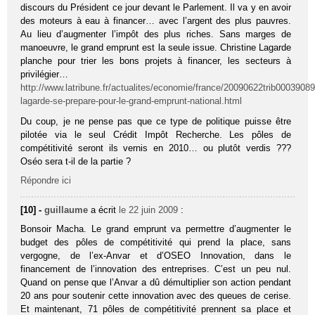
discours du Président ce jour devant le Parlement. Il va y en avoir
des moteurs à eau à financer… avec l’argent des plus pauvres.
Au lieu d’augmenter l’impôt des plus riches. Sans marges de
manoeuvre, le grand emprunt est la seule issue. Christine Lagarde
planche pour trier les bons projets à financer, les secteurs à
privilégier…
http://www.latribune.fr/actualites/economie/france/20090622trib00039089
lagarde-se-prepare-pour-le-grand-emprunt-national.html
Du coup, je ne pense pas que ce type de politique puisse être
pilotée via le seul Crédit Impôt Recherche. Les pôles de
compétitivité seront ils vernis en 2010… ou plutôt verdis ???
Oséo sera t-il de la partie ?
Répondre ici
[10] -
guillaume
a écrit
le 22 juin 2009
:
Bonsoir Macha. Le grand emprunt va permettre d’augmenter le
budget des pôles de compétitivité qui prend la place, sans
vergogne, de l’ex-Anvar et d’OSEO Innovation, dans le
financement de l’innovation des entreprises. C’est un peu nul.
Quand on pense que l’Anvar a dû démultiplier son action pendant
20 ans pour soutenir cette innovation avec des queues de cerise.
Et maintenant, 71 pôles de compétitivité prennent sa place et