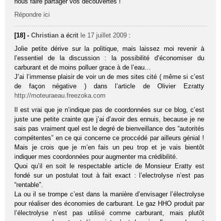
nous faire partager vos découvertes !
Répondre ici
[18] -
Christian
a écrit
le 17 juillet 2009
:
Jolie petite dérive sur la politique, mais laissez moi revenir à
l’essentiel de la discussion : la possibilité d’économiser du
carburant et de moins polluer grace à de l’eau…
J’ai l’immense plaisir de voir un de mes sites cité ( même si c’est
de façon négative ) dans l’article de Olivier Ezratty
http://moteuraeau.freezoka.com
Il est vrai que je n’indique pas de coordonnées sur ce blog, c’est
juste une petite crainte que j’ai d’avoir des ennuis, because je ne
sais pas vraiment quel est le degré de bienveillance des “autorités
compétentes” en ce qui concerne ce proccédé par ailleurs génial !
Mais je crois que je m’en fais un peu trop et je vais bientôt
indiquer mes coordonnées pour augmenter ma crédibilité.
Quoi qu’il en soit le respectable article de Monsieur Eratty est
fondé sur un postulat tout à fait exact : l’electrolyse n’est pas
“rentable”.
La ou il se trompe c’est dans la manière d’envisager l’électrolyse
pour réaliser des économies de carburant. Le gaz HHO produit par
l’électrolyse n’est pas utilisé comme carburant, mais plutôt