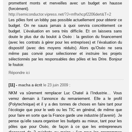
promettent monts et merveilles avec un budget en hausse
(forcément).
http://semiconductor.vipress.net/?J=mfhxhcpf2206dert&T=2
Les pôles font un lobby pas possible actuellement pour obtenir ce
budget. On ne saura jamais à quoi servira concrètement ce
budget. L’évaluation en sera très difficile. Et on laissera sans
doute le plus dur du boulot à Oséo : la gestion du financement
(avec les contrats à gérer pour les entreprises) et l’évaluation du
dispositif (avec des moyens réduits). Alors qu’Oséo ne sera
même pas convié pour sélectionner et instruire les projets
sélectionnés par les responsables des pôles et les Drire. Bonjour
le foutoir.
Répondre ici
[11] -
macha
a écrit
le 23 juin 2009
:
NKM va sûrement remplacer Luc Chatel à l’Industrie… Vous
verrez demain à l’annonce du remaniement. Elle a le profil
(Polytechnique) et il y a des tonnes de choses en faire tant pour
l’écologie que pour le web ou les TIC en général, de même que
pour faire en sorte que la France garde une industrie (d’avenir). Je
pense qu’elle saura organiser les budgets au mieux, tant pour les
pôles que pour Oséo, de façon à ce que les entrepreneurs