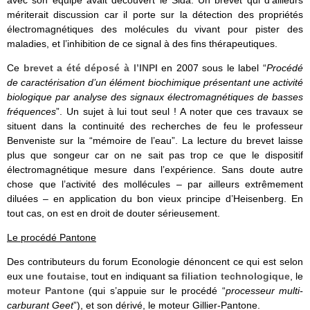
avec son équipe avait découvert le Sida. Un brevet qui d’ailleurs
mériterait discussion car il porte sur la détection des propriétés
électromagnétiques des molécules du vivant pour pister des
maladies, et l’inhibition de ce signal à des fins thérapeutiques.
Ce
brevet a été déposé à l’INPI
en 2007 sous le label “
Procédé
de caractérisation d’un élément biochimique présentant une activité
biologique par analyse des signaux électromagnétiques de basses
fréquences
”. Un sujet à lui tout seul ! A noter que ces travaux se
situent dans la continuité des recherches de feu le professeur
Benveniste sur la “mémoire de l’eau”. La lecture du brevet laisse
plus que songeur car on ne sait pas trop ce que le dispositif
électromagnétique mesure dans l’expérience. Sans doute autre
chose que l’activité des mollécules – par ailleurs extrêmement
diluées – en application du bon vieux principe d’Heisenberg. En
tout cas, on est en droit de douter sérieusement.
Le procédé Pantone
Des contributeurs du forum Econologie dénoncent ce qui est selon
eux
une foutaise
, tout en indiquant sa
filiation technologique
, le
moteur Pantone
(qui s’appuie sur le procédé “
processeur multi-
carburant Geet
”), et son dérivé, le moteur Gillier-Pantone.