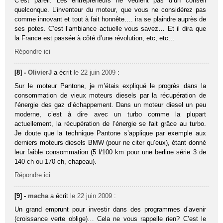
C’est pareil. Les entrepreneurs ne veulent pas d’un conseil
quelconque. L’inventeur du moteur, que vous ne considérez pas
comme innovant et tout à fait honnête…. ira se plaindre auprès de
ses potes. C’est l’ambiance actuelle vous savez… Et il dira que
la France est passée à côté d’une révolution, etc, etc…
Répondre ici
[8] -
OlivierJ
a écrit
le 22 juin 2009
:
Sur le moteur Pantone, je m’étais expliqué le progrès dans la
consommation de vieux moteurs diesels par la récupération de
l’énergie des gaz d’échappement. Dans un moteur diesel un peu
moderne, c’est à dire avec un turbo comme la plupart
actuellement, la récupération de l’énergie se fait grâce au turbo.
Je doute que la technique Pantone s’applique par exemple aux
derniers moteurs diesels BMW (pour ne citer qu’eux), étant donné
leur faible consommation (5 l/100 km pour une berline série 3 de
140 ch ou 170 ch, chapeau).
Répondre ici
[9] -
macha
a écrit
le 22 juin 2009
:
Un grand emprunt pour investir dans des programmes d’avenir
(croissance verte oblige)… Cela ne vous rappelle rien? C’est le