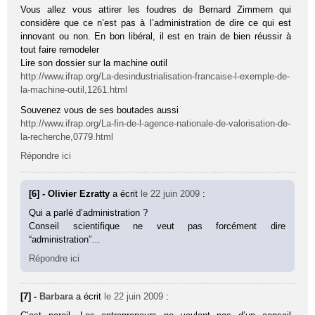
Vous allez vous attirer les foudres de Bernard Zimmern qui
considère que ce n’est pas à l’administration de dire ce qui est
innovant ou non. En bon libéral, il est en train de bien réussir à
tout faire remodeler
Lire son dossier sur la machine outil
http://www.ifrap.org/La-desindustrialisation-francaise-l-exemple-de-
la-machine-outil,1261.html
Souvenez vous de ses boutades aussi
http://www.ifrap.org/La-fin-de-l-agence-nationale-de-valorisation-de-
la-recherche,0779.html
Répondre ici
[6] - Olivier Ezratty
a écrit
le 22 juin 2009
:
Qui a parlé d’administration ?
Conseil scientifique ne veut pas forcément dire
“administration”…
Répondre ici
[7] -
Barbara
a écrit
le 22 juin 2009
: