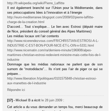
http://fr.wikipedia.org/wiki/Pierre_Laffitte
Il est également branché sur l’Union pour la Méditerranée, dans
ses préoccupations liées à l’innovation et à l’énergie
http://euro-mediterranee.blogspot.com/2009/02/pierre-laffitte-
charge-de-la-creation.html
D’accord… Tout s’explique… Le lien avec Estrosi (député maire
de Nice, président du conseil général des Alpes Maritimes)
Les médias locaux ont l’air contents
http://www.nicerendezvous.com/FR/CHRISTIAN-ESTROSI-A-L-
INDUSTRIE-C-EST-BON-POUR-NICE-ET-L-OIN-n-5331.html
http://www.nicematin.com/ra/derniere-minute/196908/alpes-
maritimes-christian-estrosi-redevient-ministre-mais-cette-fois-de-l-
industrie
Dommage que les médias nationaux ne parlent que de son
surnom de “motodidacte”… Ils n’ont pas l’air de piger ce qui se
prépare…
http://www.liberation.fr/politiques/0101575848-christian-estrosi-
aux-manettes-de-l-industrie
Répondre ici
[17] -
Mickael B
a écrit
le 28 juin 2009
:
Cet article a du vous demander un temps fou, merci beaucoup de