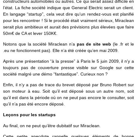
constructeurs automobiles ou autres. Ce qui serait assez difficile en
l’état. La fiche société indique que General Electric serait un client.
En langage “startup”, cela veut dire qu’un rendez-vous est planifié
pour les rencontrer ! Si le procédé était vraiment sérieux, Miraclean
serait plus ambitieux et aurait des prévisions plus élevées que faire
50m€ de CA et lever 150K€.
Notons que
la société Miraclean n’a
pas de site web
(le .fr et le
.eu ne fonctionnent pas). Elle n’a été créée qu’en mai 2009.
Après une présentation “à la presse” à Paris le 5 juin 2009, il n’y a
toujours pas de couverture presse visible sur Google sur cette
société malgré une démo “fantastique”. Curieux non ?
Enfin, il n’y a pas de trace du brevet déposé par Bruno Robert sur
son moteur à eau. Soit qu’il est déposé sous un autre nom, soit
qu’il est dans la période où on ne peut pas encore le consulter, soit
qu’il n’a pas été encore déposé.
Leçons pour les startups
Au final, on ne peut qu’être dubitatif sur Miraclean.
Cette petite anecdote rappelle quelques éléments de bonne