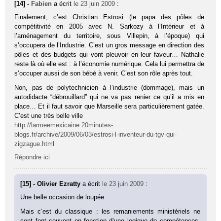
[14] -
Fabien
a écrit
le 23 juin 2009
:
Finalement, c’est Christian Estrosi (le papa des pôles de
compétitivité en 2005 avec N. Sarkozy à l’Intérieur et à
l’aménagement du territoire, sous Villepin, à l’époque) qui
s’occupera de l’Industrie. C’est un gros message en direction des
pôles et des budgets qui vont pleuvoir en leur faveur… Nathalie
reste là où elle est : à l’économie numérique. Cela lui permettra de
s’occuper aussi de son bébé à venir. C’est son rôle après tout.
Non, pas de polytechnicien à l’industrie (dommage), mais un
autodidacte “débrouillard” qui ne va pas renier ce qu’il a mis en
place… Et il faut savoir que Marseille sera particulièrement gatée.
C’est une très belle ville
http://larmeemexicaine.20minutes-
blogs.fr/archive/2009/06/03/estrosi-l-inventeur-du-tgv-qui-
zigzague.html
Répondre ici
[15] - Olivier Ezratty
a écrit
le 23 juin 2009
:
Une belle occasion de loupée.
Mais c’est du classique : les remaniements ministériels ne
sont font souvent en fonction d’une logique de compétences,