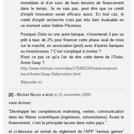
immédiate et d’un suivi de leurs besoins de financement
dans le temps. Je ne sais pas, peut être que ce crédit
d’impôt Innovation serait efficace aussi. En tout cas, le
crédit d’impôt recherche n’est pas très bien évaluable en
ce moment selon Valérie Pécresse.
Pourquoi Oséo ou une autre banque, n’inventerait il pas un
prêt à taux de 2% pour financer cette phase aval de mise
sur le marché, en association (pool) avec d’autres banques
ou investisseurs ? C’est compliqué à monter ?
N’est ce pas ce qu’a l’air de dire cette dame de l’Oséo,
Annie Geay ?
http://www.strimoo.com/video/17549224/Grand-emprunt-
itw-d-Annie-Geay-Dailymotion.html
Répondre ici
[2] -
Michel Nizon
a écrit
le 21 novembre 2009
:
vous écrivez:
“Développer les compétences marketing, ventes, communication
dans les filières scientifiques (ingénieurs, universitaires). Avant le
financement, c’est la principale lacune dans notre pays.”
et ci-dessous un extrait du règlement de l’APP “serious games”