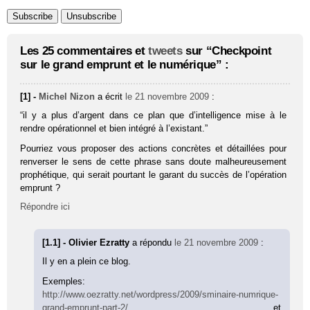
Les 25 commentaires et
tweets
sur “Checkpoint
sur le grand emprunt et le numérique” :
[1] -
Michel Nizon
a écrit
le 21 novembre 2009
:
“il y a plus d’argent dans ce plan que d’intelligence mise à le
rendre opérationnel et bien intégré à l’existant.”
Pourriez vous proposer des actions concrètes et détaillées pour
renverser le sens de cette phrase sans doute malheureusement
prophétique, qui serait pourtant le garant du succès de l’opération
emprunt ?
Répondre ici
[1.1] - Olivier Ezratty
a répondu
le 21 novembre 2009
:
Il y en a plein ce blog.
Exemples:
http://www.oezratty.net/wordpress/2009/sminaire-numrique-
grand-emprunt-part-2/
et