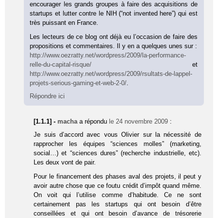
encourager les grands groupes à faire des acquisitions de
startups et lutter contre le NIH (“not invented here”) qui est
très puissant en France.
Les lecteurs de ce blog ont déjà eu l’occasion de faire des
propositions et commentaires. Il y en a quelques unes sur :
http://www.oezratty.net/wordpress/2009/la-performance-
relle-du-capital-risque/
et
http://www.oezratty.net/wordpress/2009/rsultats-de-lappel-
projets-serious-gaming-et-web-2-0/
.
Répondre ici
[1.1.1] -
macha
a répondu
le 24 novembre 2009
:
Je suis d’accord avec vous Olivier sur la nécessité de
rapprocher les équipes “sciences molles” (marketing,
social…) et “sciences dures” (recherche industrielle, etc).
Les deux vont de pair.
Pour le financement des phases aval des projets, il peut y
avoir autre chose que ce foutu crédit d’impôt quand même.
On voit qui l’utilise comme d’habitude. Ce ne sont
certainement pas les startups qui ont besoin d’être
conseillées et qui ont besoin d’avance de trésorerie