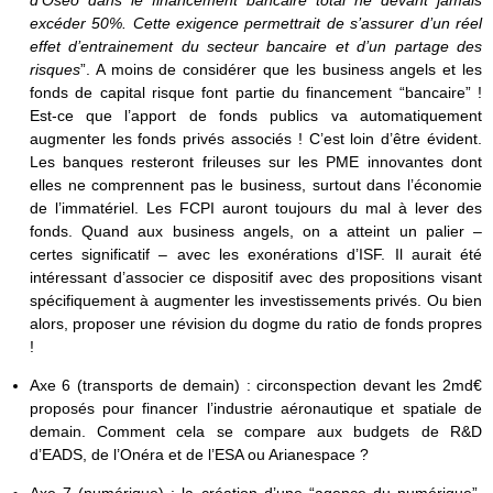
excéder 50%. Cette exigence permettrait de s’assurer d’un réel
effet d’entrainement du secteur bancaire et d’un partage des
risques
”. A moins de considérer que les business angels et les
fonds de capital risque font partie du financement “bancaire” !
Est-ce que l’apport de fonds publics va automatiquement
augmenter les fonds privés associés ! C’est loin d’être évident.
Les banques resteront frileuses sur les PME innovantes dont
elles ne comprennent pas le business, surtout dans l’économie
de l’immatériel. Les FCPI auront toujours du mal à lever des
fonds. Quand aux business angels, on a atteint un palier –
certes significatif – avec les exonérations d’ISF. Il aurait été
intéressant d’associer ce dispositif avec des propositions visant
spécifiquement à augmenter les investissements privés. Ou bien
alors, proposer une révision du dogme du ratio de fonds propres
!
Axe 6 (transports de demain) : circonspection devant les 2md€
proposés pour financer l’industrie aéronautique et spatiale de
demain. Comment cela se compare aux budgets de R&D
d’EADS, de l’Onéra et de l’ESA ou Arianespace ?
Axe 7 (numérique) : la création d’une “agence du numérique”,