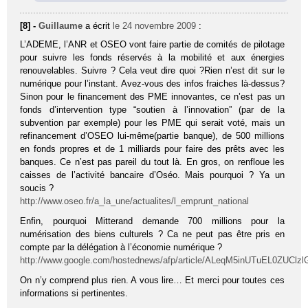
[8] -
Guillaume
a écrit
le 24 novembre 2009
:
L’ADEME, l’ANR et OSEO vont faire partie de comités de pilotage
pour suivre les fonds réservés à la mobilité et aux énergies
renouvelables. Suivre ? Cela veut dire quoi ?Rien n’est dit sur le
numérique pour l’instant. Avez-vous des infos fraiches là-dessus?
Sinon pour le financement des PME innovantes, ce n’est pas un
fonds d’intervention type “soutien à l’innovation” (par de la
subvention par exemple) pour les PME qui serait voté, mais un
refinancement d’OSEO lui-même(partie banque), de 500 millions
en fonds propres et de 1 milliards pour faire des prêts avec les
banques. Ce n’est pas pareil du tout là. En gros, on renfloue les
caisses de l’activité bancaire d’Oséo. Mais pourquoi ? Ya un
soucis ?
http://www.oseo.fr/a_la_une/actualites/l_emprunt_national
Enfin, pourquoi Mitterand demande 700 millions pour la
numérisation des biens culturels ? Ca ne peut pas être pris en
compte par la délégation à l’économie numérique ?
http://www.google.com/hostednews/afp/article/ALeqM5inUTuEL0ZUClz
On n’y comprend plus rien. A vous lire… Et merci pour toutes ces
informations si pertinentes.