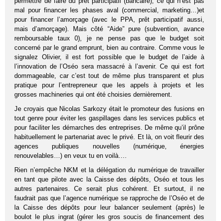
permettre de faire du prêt participatif (bancaire), ce qui n’est pas
mal pour financer les phases aval (commercial, marketing…)et
pour financer l’amorçage (avec le PPA, prêt participatif aussi,
mais d’amorçage). Mais côté “Aide” pure (subvention, avance
remboursable taux 0), je ne pense pas que le budget soit
concerné par le grand emprunt, bien au contraire. Comme vous le
signalez Olivier, il est fort possible que le budget de l’aide à
l’innovation de l’Oséo sera massacré à l’avenir. Ce qui est fort
dommageable, car c’est tout de même plus transparent et plus
pratique pour l’entrepreneur que les appels à projets et les
grosses machineries qui ont été choisies dernièrement.
Je croyais que Nicolas Sarkozy était le promoteur des fusions en
tout genre pour éviter les gaspillages dans les services publics et
pour faciliter les démarches des entreprises. De même qu’il prône
habituellement le partenariat avec le privé. Et là, on voit fleurir des
agences publiques nouvelles (numérique, énergies
renouvelables…) en veux tu en voilà….
Rien n’empêche NKM et la délégation du numérique de travailler
en tant que pilote avec la Caisse des dépôts, Oséo et tous les
autres partenaires. Ce serait plus cohérent. Et surtout, il ne
faudrait pas que l’agence numérique se rapproche de l’Oséo et de
la Caisse des dépôts pour leur balancer seulement (après) le
boulot le plus ingrat (gérer les gros soucis de financement des