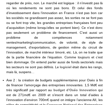
regarder de près, non. Le marché est logique : il n’investit pas là
où les rendements ne sont pas bons. Et celui des fonds
d’investissement dans l’innovation en France n’est pas bon car
les sociétés ne grandissent pas assez, les sorties ne se font pas
ou se font trop vite, les grandes entreprises françaises font peu
d’acquisition (même lorsqu’elles se portent bien). Ce n’est donc
pas seulement un problème de financement. C’est aussi un
problème de compétences notamment
ventes/marketing/communication, de volonté, de style de
management, d’exportations, de gestion même du circuit de
l’innovation, de marché intérieur timoré, etc. Là, on ne traite que
de la partie financière de l’équation. Comme toujours et c’est
bien dommage. On entend parler aussi de fonds sectoriels mais
les secteurs ne sont pas définis. Le
logiciel
était dans les rangs,
mais là, suspens…
Axe 2 : la création de budgets supplémentaires pour Oséo à fin
de financer l’amorçage des entreprises innovantes. 1,5 Md€ est
très significatif par rapport au
budget d’Oséo Innovation
qui
est de 271md€ en 2009 et s’inscrit dans un total d’aides à
l’innovation d’environ 700m€ quand on intègre l’ancienne AII, les
pôles de compétitivité et le
Concours National des Entreprises