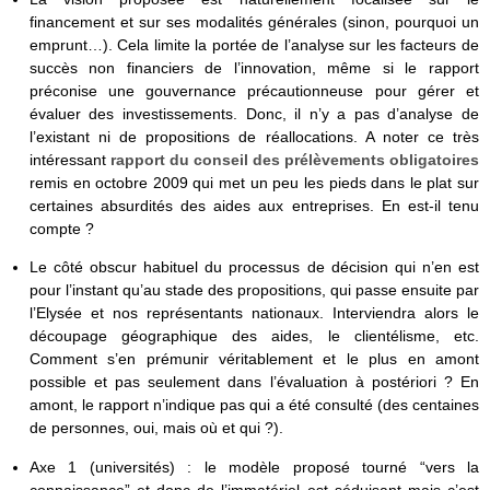
financement et sur ses modalités générales (sinon, pourquoi un
emprunt…). Cela limite la portée de l’analyse sur les facteurs de
succès non financiers de l’innovation, même si le rapport
préconise une gouvernance précautionneuse pour gérer et
évaluer des investissements. Donc, il n’y a pas d’analyse de
l’existant ni de propositions de réallocations. A noter ce très
intéressant
rapport du conseil des prélèvements obligatoires
remis en octobre 2009 qui met un peu les pieds dans le plat sur
certaines absurdités des aides aux entreprises. En est-il tenu
compte ?
Le côté obscur habituel du processus de décision qui n’en est
pour l’instant qu’au stade des propositions, qui passe ensuite par
l’Elysée et nos représentants nationaux. Interviendra alors le
découpage géographique des aides, le clientélisme, etc.
Comment s’en prémunir véritablement et le plus en amont
possible et pas seulement dans l’évaluation à postériori ? En
amont, le rapport n’indique pas qui a été consulté (des centaines
de personnes, oui, mais où et qui ?).
Axe 1 (universités) : le modèle proposé tourné “vers la
connaissance” et donc de l’immatériel est séduisant mais c’est