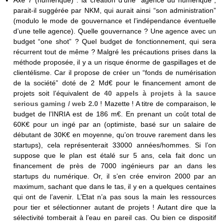
parait-il suggérée par NKM, qui aurait ainsi “son administration”
(modulo le mode de gouvernance et l’indépendance éventuelle
d’une telle agence). Quelle gouvernance ? Une agence avec un
budget “one shot” ? Quel budget de fonctionnement, qui sera
récurrent tout de même ? Malgré les précautions prises dans la
méthode proposée, il y a un risque énorme de gaspillages et de
clientélisme. Car il propose de créer un “fonds de numérisation
de la société” doté de 2 Md€ pour le financement amont de
projets soit l’équivalent de
40 appels à projets à la sauce
serious gaming / web 2.0
! Mazette ! A titre de comparaison, le
budget de l’INRIA est de 186 m€. En prenant un coût total de
60K€ pour un ingé par an (optimiste, basé sur un salaire de
débutant de 30K€ en moyenne, qu’on trouve rarement dans les
startups), cela représenterait 33000 années/hommes. Si l’on
suppose que le plan est étalé sur 5 ans, cela fait donc un
financement de près de 7000 ingénieurs par an dans les
startups du numérique. Or, il s’en crée environ 2000 par an
maximum, sachant que dans le tas, il y en a quelques centaines
qui ont de l’avenir. L’Etat n’a pas sous la main les ressources
pour tier et sélectionner autant de projets ! Autant dire que la
sélectivité tomberait à l’eau en pareil cas. Ou bien ce dispositif