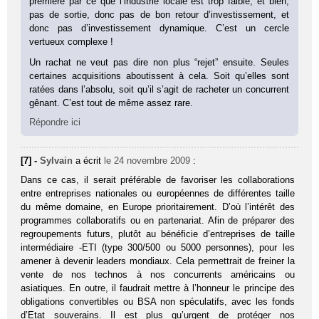
première par ce que l’industrie locale est trop faible, et bien,
pas de sortie, donc pas de bon retour d’investissement, et
donc pas d’investissement dynamique. C’est un cercle
vertueux complexe !
Un rachat ne veut pas dire non plus “rejet” ensuite. Seules
certaines acquisitions aboutissent à cela. Soit qu’elles sont
ratées dans l’absolu, soit qu’il s’agit de racheter un concurrent
gênant. C’est tout de même assez rare.
Répondre ici
[7] -
Sylvain
a écrit
le 24 novembre 2009
:
Dans ce cas, il serait préférable de favoriser les collaborations
entre entreprises nationales ou européennes de différentes taille
du même domaine, en Europe prioritairement. D’où l’intérêt des
programmes collaboratifs ou en partenariat. Afin de préparer des
regroupements futurs, plutôt au bénéficie d’entreprises de taille
intermédiaire -ETI (type 300/500 ou 5000 personnes), pour les
amener à devenir leaders mondiaux. Cela permettrait de freiner la
vente de nos technos à nos concurrents américains ou
asiatiques. En outre, il faudrait mettre à l’honneur le principe des
obligations convertibles ou BSA non spéculatifs, avec les fonds
d’Etat souverains. Il est plus qu’urgent de protéger nos