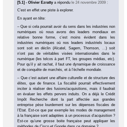
[5.1] - Olivier Ezratty
a répondu
le 24 novembre 2009
:
C’est en effet une piste à explorer.
En ayant en tête:
– Que si cela pourrait avoir du sens dans les industries non
numériques où nous avons des leaders mondiaux en
relative bonne forme, c’est moins évident dans les
industries numériques où nos leaders industriels locaux
sont soit en déclin (Alcatel, Sagem, Thomson, …) soit
n’ont pas de véritables visées internationales dans le
numérique (les telcos à part FT, les groupes médias, etc).
Pour qu’il y ait rachat, il faut une dynamique de croissance
et de conquête de marchés, et à l’échelle mondiale.
– Que c’est autant une affaire culturelle et de structure des
élites, que de finance. La fiscalité pourrait effectivement
inciter à réaliser des fusions/acquisitions, mais il faudrait
en évaluer les effets pervers induits. On a déjà le Crédit
Impôt Recherche dont la part affectée aux grandes
entreprise pèse lourdement sur les dépenses fiscales de
l’Etat. Est-ce que par exemple les modes de management
à la française sont adaptées à un processus d’acquisition ?
Est-ce qu’une grosse boite française peut appliquer les
méthodes de Cisco et Google dans ce domaine ?