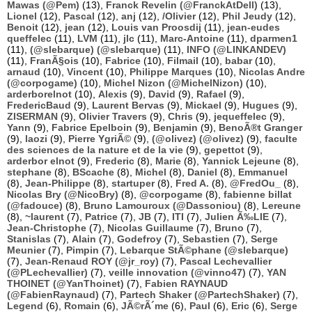
Mawas (@Pem)
(13),
Franck Revelin (@FranckAtDell)
(13),
Lionel
(12),
Pascal
(12),
anj
(12),
/Olivier
(12),
Phil Jeudy
(12),
Benoit
(12),
jean
(12),
Louis van Proosdij
(11),
jean-eudes
queffelec
(11),
LVM
(11),
jlc
(11),
Marc-Antoine
(11),
dparmen1
(11),
(@slebarque) (@slebarque)
(11),
INFO (@LINKANDEV)
(11),
FranÃ§ois
(10),
Fabrice
(10),
Filmail
(10),
babar
(10),
arnaud
(10),
Vincent
(10),
Philippe Marques
(10),
Nicolas Andre
(@corpogame)
(10),
Michel Nizon (@MichelNizon)
(10),
arderborelnot
(10),
Alexis
(9),
David
(9),
Rafael
(9),
FredericBaud
(9),
Laurent Bervas
(9),
Mickael
(9),
Hugues
(9),
ZISERMAN
(9),
Olivier Travers
(9),
Chris
(9),
jequeffelec
(9),
Yann
(9),
Fabrice Epelboin
(9),
Benjamin
(9),
BenoÃ®t Granger
(9),
laozi
(9),
Pierre YgriÃ©
(9),
(@olivez) (@olivez)
(9),
faculte
des sciences de la nature et de la vie
(9),
gepettot
(9),
arderbor elnot
(9),
Frederic
(8),
Marie
(8),
Yannick Lejeune
(8),
stephane
(8),
BScache
(8),
Michel
(8),
Daniel
(8),
Emmanuel
(8),
Jean-Philippe
(8),
startuper
(8),
Fred A.
(8),
@FredOu_
(8),
Nicolas Bry (@NicoBry)
(8),
@corpogame
(8),
fabienne billat
(@fadouce)
(8),
Bruno Lamouroux (@Dassoniou)
(8),
Lereune
(8),
~laurent
(7),
Patrice
(7),
JB
(7),
ITI
(7),
Julien Ã‰LIE
(7),
Jean-Christophe
(7),
Nicolas Guillaume
(7),
Bruno
(7),
Stanislas
(7),
Alain
(7),
Godefroy
(7),
Sebastien
(7),
Serge
Meunier
(7),
Pimpin
(7),
Lebarque StÃ©phane (@slebarque)
(7),
Jean-Renaud ROY (@jr_roy)
(7),
Pascal Lechevallier
(@PLechevallier)
(7),
veille innovation (@vinno47)
(7),
YAN
THOINET (@YanThoinet)
(7),
Fabien RAYNAUD
(@FabienRaynaud)
(7),
Partech Shaker (@PartechShaker)
(7),
Legend
(6),
Romain
(6),
JÃ©rÃ´me
(6),
Paul
(6),
Eric
(6),
Serge