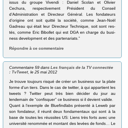
issus du groupe Vivendi : Daniel Sco­lan et Oli­vier
Cechura, res­pec­ti­ve­ment Pré­sident du Conseil
d’Administration et Direc­teur Géné­ral. Les fon­da­teurs
d’origine ont soit quitté la société, comme Jean-Noël
Gadreau qui était leur Direc­teur Tech­nique, soit sont res­
tés, comme Eric Bibol­let qui est DGA en charge du busi­
ness deve­lop­ment et des partenariats.”
Répondre à ce commentaire
Commentaire 59 dans
Les français de la TV connectée
: TvTweet
, le 25 mai 2012
Je trouve toujours risqué de créer un business sur la plate
forme d’un tiers. Dans le cas de twitter, à qui appartient les
tweets ? Twitter peut très bien décider du jour au
lendemain de “confisquer” ce business si il devient valide.
Quant à l’exemple de Bluefindlabs présenté à Leweb par
son fondateur, il réunit deux fondamentaux qui sont à la
base de toutes les réussites US: Liens très forts avec une
université renommée et montant des levées de fonds… Le