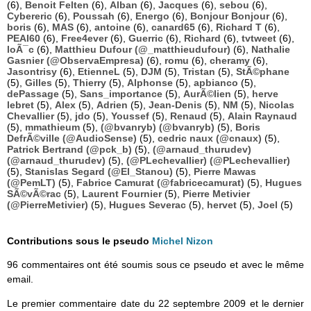
(6),
Benoit Felten
(6),
Alban
(6),
Jacques
(6),
sebou
(6),
Cybereric
(6),
Poussah
(6),
Energo
(6),
Bonjour Bonjour
(6),
boris
(6),
MAS
(6),
antoine
(6),
canard65
(6),
Richard T
(6),
PEAI60
(6),
Free4ever
(6),
Guerric
(6),
Richard
(6),
tvtweet
(6),
loÃ¯c
(6),
Matthieu Dufour (@_matthieudufour)
(6),
Nathalie
Gasnier (@ObservaEmpresa)
(6),
romu
(6),
cheramy
(6),
Jasontrisy
(6),
EtienneL
(5),
DJM
(5),
Tristan
(5),
StÃ©phane
(5),
Gilles
(5),
Thierry
(5),
Alphonse
(5),
apbianco
(5),
dePassage
(5),
Sans_importance
(5),
AurÃ©lien
(5),
herve
lebret
(5),
Alex
(5),
Adrien
(5),
Jean-Denis
(5),
NM
(5),
Nicolas
Chevallier
(5),
jdo
(5),
Youssef
(5),
Renaud
(5),
Alain Raynaud
(5),
mmathieum
(5),
(@bvanryb) (@bvanryb)
(5),
Boris
DefrÃ©ville (@AudioSense)
(5),
cedric naux (@cnaux)
(5),
Patrick Bertrand (@pck_b)
(5),
(@arnaud_thurudev)
(@arnaud_thurudev)
(5),
(@PLechevallier) (@PLechevallier)
(5),
Stanislas Segard (@El_Stanou)
(5),
Pierre Mawas
(@PemLT)
(5),
Fabrice Camurat (@fabricecamurat)
(5),
Hugues
SÃ©vÃ©rac
(5),
Laurent Fournier
(5),
Pierre Metivier
(@PierreMetivier)
(5),
Hugues Severac
(5),
hervet
(5),
Joel
(5)
Contributions sous le pseudo
Michel Nizon
96 commentaires ont été soumis sous ce pseudo et avec le même
email.
Le premier commentaire date du 22 septembre 2009 et le dernier