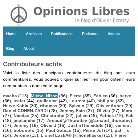
Home
Archives
Publications
Podcasts
Videos
Blog
About
Contributeurs actifs
Voici la liste des principaux contributeurs du blog par leurs
commentaires. Vous pouvez cliquer sur leur lien pour obtenir leurs
commentaires dans cette page :
macha
(113),
Michel Nizon
(96),
Pierre
(85),
Fabien
(66),
herve
(66),
leafar
(44),
guillaume
(42),
Laurent
(40),
philippe
(32),
Herve Kabla
(30),
rthomas
(30),
Sylvain
(29),
Olivier Auber
(29),
Daniel COHEN-ZARDI
(28),
Jeremy Fain
(27),
Olivier
(27),
Marc
(27),
Nicolas
(25),
Christophe
(22),
julien
(19),
Patrick
(19),
Fab
(19),
jmplanche
(17),
Arnaud@Thurudev (@arnaud_thurudev)
(17),
Jeremy
(16),
OlivierJ
(16),
JustinThemiddle
(16),
vicnent
(16),
bobonofx
(15),
Paul Gateau
(15),
Pierre Jol
(14),
patr_ix
(14),
Jerome
(13),
Lionel LaskÃ© (@lionellaske)
(13),
Pierre