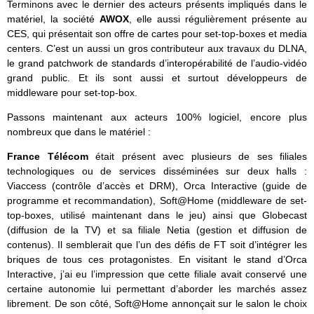
Terminons avec le dernier des acteurs présents impliqués dans le
matériel, la société
AWOX
, elle aussi régulièrement présente au
CES, qui présentait son offre de cartes pour set-top-boxes et media
centers. C’est un aussi un gros contributeur aux travaux du DLNA,
le grand patchwork de standards d’interopérabilité de l’audio-vidéo
grand public. Et ils sont aussi et surtout développeurs de
middleware pour set-top-box.
Passons maintenant aux acteurs 100% logiciel, encore plus
nombreux que dans le matériel :
France Télécom
était présent avec plusieurs de ses filiales
technologiques ou de services disséminées sur deux halls :
Viaccess (contrôle d’accès et DRM), Orca Interactive (guide de
programme et recommandation), Soft@Home (middleware de set-
top-boxes, utilisé maintenant dans le jeu) ainsi que Globecast
(diffusion de la TV) et sa filiale Netia (gestion et diffusion de
contenus). Il semblerait que l’un des défis de FT soit d’intégrer les
briques de tous ces protagonistes. En visitant le stand d’Orca
Interactive, j’ai eu l’impression que cette filiale avait conservé une
certaine autonomie lui permettant d’aborder les marchés assez
librement. De son côté, Soft@Home annonçait sur le salon le choix