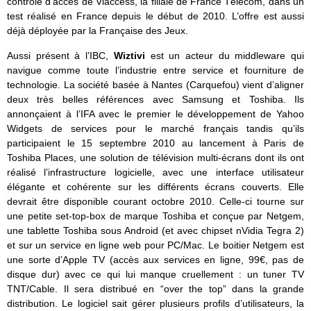
contrôle d’accès de Viaccess, la filiale de France Télécom, dans un
test réalisé en France depuis le début de 2010. L’offre est aussi
déjà déployée par la Française des Jeux.
Aussi présent à l’IBC,
Wiztivi
est un acteur du middleware qui
navigue comme toute l’industrie entre service et fourniture de
technologie. La société basée à Nantes (Carquefou) vient d’aligner
deux très belles références avec Samsung et Toshiba. Ils
annonçaient à l’IFA avec le premier le développement de Yahoo
Widgets de services pour le marché français tandis qu’ils
participaient le 15 septembre 2010 au lancement à Paris de
Toshiba Places, une solution de télévision multi-écrans dont ils ont
réalisé l’infrastructure logicielle, avec une interface utilisateur
élégante et cohérente sur les différents écrans couverts. Elle
devrait être disponible courant octobre 2010. Celle-ci tourne sur
une petite set-top-box de marque Toshiba et conçue par Netgem,
une tablette Toshiba sous Android (et avec chipset nVidia Tegra 2)
et sur un service en ligne web pour PC/Mac. Le boitier Netgem est
une sorte d’Apple TV (accès aux services en ligne, 99€, pas de
disque dur) avec ce qui lui manque cruellement : un tuner TV
TNT/Cable. Il sera distribué en “over the top” dans la grande
distribution. Le logiciel sait gérer plusieurs profils d’utilisateurs, la