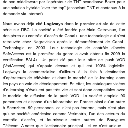
de son middleware par l’opérateur de TNT scandinave Boxer pour
une solution hybride “over the top” (associant TNT et contenus à la
demande via Internet).
Nous avons déjà cité
Logiways
dans le
premier article
de cette
série sur l’IBC. La société a été fondée par Alain Catrevaux, l’un
des pères du contrôle d’accès de Canal+, une technologie qui s’est
retrouvée chez Nagravision après le démantèlement de Canal+
Technologie en 2003. Leur technologie de contrôle d’accès
SafeAccess est la première du genre a avoir obtenu fin 2009 la
certification EAL4+. Un point clé pour leur offre de push VOD
(VodAccess) qui s’appuie dessus et qui est 100% logicielle.
Logiways la commercialise d’ailleurs à la fois à destination
d’opérateurs de télévision et dans le marché de l’e-learning dans
les pays en voie de développement. En effet, les catalogues vidéos
d’e-learning n’évoluent pas très vite et sont donc compatibles avec
le modèle de diffusion de la push VOD. La société emploie 90
personnes et dispose d’un laboratoire en France ainsi qu’un autre
à Shenzhen. 90 personnes, ce n’est pas énorme, mais c’est plus
qu’une société américaine comme Verimatrix, l’un des acteurs du
contrôle d’accès, et fournisseur entre autres de Bouygues
Télécom. A noter que l’actionnaire principal – si ce n’est unique –