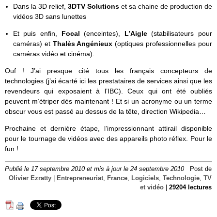
Dans la 3D relief,
3DTV Solutions
et sa chaine de production de
vidéos 3D sans lunettes
Et puis enfin,
Focal
(enceintes),
L’Aigle
(stabilisateurs pour
caméras) et
Thalès Angénieux
(optiques professionnelles pour
caméras vidéo et cinéma).
Ouf ! J’ai presque cité tous les français concepteurs de
technologies (j’ai écarté ici les prestataires de services ainsi que les
revendeurs qui exposaient à l’IBC). Ceux qui ont été oubliés
peuvent m’étriper dès maintenant ! Et si un acronyme ou un terme
obscur vous est passé au dessus de la tête, direction Wikipedia…
Prochaine et dernière étape, l’impressionnant attirail disponible
pour le tournage de vidéos avec des appareils photo réflex. Pour le
fun !
Publié le 17 septembre 2010 et mis à jour le 24 septembre 2010
Post de
Olivier Ezratty
|
Entrepreneuriat
,
France
,
Logiciels
,
Technologie
,
TV
et vidéo
|
29204 lectures