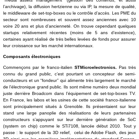
“media assets management” (gestion des contenus, et aussi
l’archivage), la diffusion hertzienne ou via IP, la mesure de qualité,
le middleware de set-top-boxes ou le contrôle d’accès. Les PME du
secteur sont nombreuses et souvent assez anciennes avec 10
voire 20 ans et plus d’ancienneté. On trouve cependant quelques
startups relativement récentes (moins de 5 ans d’existence),
certaines ayant réalisé de très belles levées de fonds pour assurer
leur croissance sur les marché internationaux.
Composants électroniques
Commençons par le franco-italien
STMicroelectronics.
Pas très
connu du grand public, c’est pourtant un concepteur de semi-
conducteurs et un “fondeur” qui alimente très largement le marché
de l’électronique grand public. Ils sont même numéro deux mondial
juste derrière Broadcom dans l’équipement de set-top-boxes TV.
En France, les labos et les usines de cette société franco-italienne
sont principalement situés à Grenoble. Ils présentaient sur leur
stand une large panoplie des réalisations de leurs partenaires
constructeurs s’appuyant sur leur dernière génération de SoC
(system on chip) comme le STi7108, lancée début 2010. Tout y
passe : le support de la 3D relief, celui de Adobe Flash, des jeux