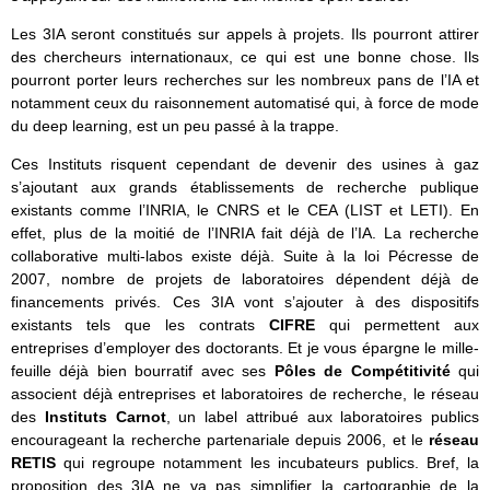
Les 3IA seront constitués sur appels à projets. Ils pourront attirer
des chercheurs internationaux, ce qui est une bonne chose. Ils
pourront porter leurs recherches sur les nombreux pans de l’IA et
notamment ceux du raisonnement automatisé qui, à force de mode
du deep learning, est un peu passé à la trappe.
Ces Instituts risquent cependant de devenir des usines à gaz
s’ajoutant aux grands établissements de recherche publique
existants comme l’INRIA, le CNRS et le CEA (LIST et LETI). En
effet, plus de la moitié de l’INRIA fait déjà de l’IA. La recherche
collaborative multi-labos existe déjà. Suite à la loi Pécresse de
2007, nombre de projets de laboratoires dépendent déjà de
financements privés. Ces 3IA vont s’ajouter à des dispositifs
existants tels que les contrats
CIFRE
qui permettent aux
entreprises d’employer des doctorants. Et je vous épargne le mille-
feuille déjà bien bourratif avec ses
Pôles de Compétitivité
qui
associent déjà entreprises et laboratoires de recherche, le réseau
des
Instituts Carnot
, un label attribué aux laboratoires publics
encourageant la recherche partenariale depuis 2006, et le
réseau
RETIS
qui regroupe notamment les incubateurs publics. Bref, la
proposition des 3IA ne va pas simplifier la cartographie de la