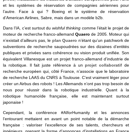
et les systèmes de réservation de compagnies aériennes pour
l’autre. Face à qui ? Boeing et le système de réservation
d’American Airlines, Sabre, mais dans un modèle b2b.
Dans l’IA, c’est surtout du
wishful thinking
comme l’était le projet de
moteur de recherche franco-allemand
Quaero
de 2005. Moteur qui
n’existait d’ailleurs pas, le
plan Quaero
n’étant qu’un patchwork de
subventions de recherche saupoudrées sur des dizaines d’entités
publiques et privées sans cohérence ou vision produit unifiée. Son
équivalent Villanesque est un projet franco-allemand d’industrie de
la robotique. Il fait juste référence à un
projet collaboratif
de
recherche européen qui, côté France, n’associe que le laboratoire
de recherche LAAS du CNRS à Toulouse. C’est vraiment léger pour
créer un Airbus des robots ! Les Allemands n’ont pas trop besoin de
nous pour réussir dans la robotique industrielle. Quant à la
robotique humanoïde française, elle est maintenant surtout
japonaise !
Cependant, la conférence #AIforHumanity et les annonces
l’entourant mettaient en avant un point notable de la démarche
française : valoriser l’excellence de ses talents, chercheurs et
ingénieurs, prenant la forme d’annonces d’installations en France