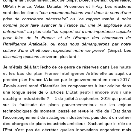
comprenant notamment ceux de Snips, Biotech Dental, OpenValue,
UIPath France, Vekia, Dataiku, Pricemoov et HiPay. Les réactions
vont des lénifiants “
ces recommandations vont dans le sens d’une
prise de conscience nécessaire
” ou “
ce rapport tombe à point
nommé pour faire avancer la France sur une IA appliquée aux
entreprises
” au plus ciblé “
ce rapport est d’une importance capitale
pour faire de la France et de l’Europe des champions de
l’Intelligence Artificielle, ou nous nous démarquerons par notre
culture d’une IA éthique respectant notre vie privée
” (Snips). Les
dissenting opinions
arriveront plus tard !
Je m’étais déjà fait l’écho de ce genre de réserves dans
Les hauts
et les bas du plan France Intelligence Artificielle
au sujet du
premier plan France IA lancé par le gouvernement en mars 2017.
J’avais aussi tenté d’identifier les composantes à leur origine dans
une longue série de 6 articles
L’Etat peut-il encore avoir une
stratégie industrielle ? – 1
de juillet à septembre 2016 qui portait
sur la foultitude de plans gouvernementaux sur les enjeux
technologiques du moment, passé en revue le rôle de l’Etat dans
l’accompagnement de stratégies industrielles, puis décrit un
cahier
des charges
de plans industriels ambitieux. Sachant que le rôle de
l’Etat n’est pas de décréter quelles innovations engendrer mais