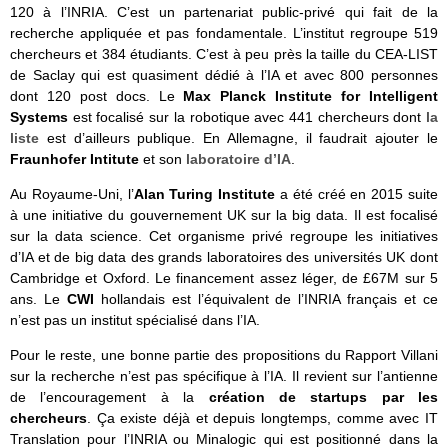
120 à l’INRIA. C’est un partenariat public-privé qui fait de la
recherche appliquée et pas fondamentale. L’institut regroupe 519
chercheurs et 384 étudiants. C’est à peu près la taille du CEA-LIST
de Saclay qui est quasiment dédié à l’IA et avec 800 personnes
dont 120 post docs. Le
Max Planck Institute for Intelligent
Systems
est focalisé sur la robotique avec 441 chercheurs dont
la
liste
est d’ailleurs publique. En Allemagne, il faudrait ajouter le
Fraunhofer Intitute
et son
laboratoire d’IA
.
Au Royaume-Uni, l’
Alan Turing Institute
a été créé en 2015 suite
à une initiative du gouvernement UK sur la big data. Il est focalisé
sur la data science. Cet organisme privé regroupe les initiatives
d’IA et de big data des grands laboratoires des universités UK dont
Cambridge et Oxford. Le financement assez léger, de £67M sur 5
ans. Le
CWI
hollandais est l’équivalent de l’INRIA français et ce
n’est pas un institut spécialisé dans l’IA.
Pour le reste, une bonne partie des propositions du Rapport Villani
sur la recherche n’est pas spécifique à l’IA. Il revient sur l’antienne
de l’encouragement à la
création de startups par les
chercheurs
. Ça existe déjà et depuis longtemps, comme avec IT
Translation pour l’INRIA ou Minalogic qui est positionné dans la