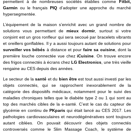
permettent à de nombreuses sociétés établies comme
Fitbit,
Garmin
ou le français
PIQ
d’adopter une approche du marché
hypersegmentée.
L’équipement de la maison s’enrichit avec un grand nombre de
solutions vous permettant de
mieux dormir
, surtout si votre
conjoint est un gros ronfleur qui sera secoué par bracelets vibrants
et oreillers gonflables. Il y a aussi toujours autant de solutions pour
surveiller vos bébés
à distance et pour
faire sa cuisine
, dont la
première louche connectée vue chez
iCuisine
. On trouve encore
des frigos connectés à écrans chez
LG Electronics
, une très vieille
rengaine au CES depuis des années.
Le secteur de la
santé
et du
bien être
est tout aussi investi par les
objets connectés, qui se rapprochent inexorablement de la
catégorie des dispositifs médicaux, notamment pour le suivi des
maladies chroniques telles que le diabète type 2 ou 1 qui sont au
top des marchés cibles de la e-santé. C’est le cas du capteur de
glycémie en continu de
PKparis
qui était lancé au CES 2017. Les
pathologies cardiovasculaires et neurodégénératives sont toujours
autant ciblées. On pouvait découvrir des objets connectés
controversés comme le Slim Massage Coach, le système de