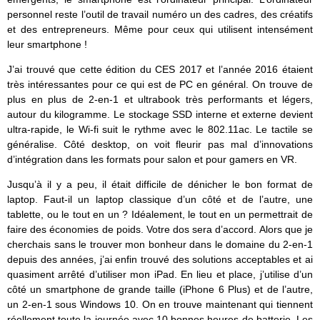
personnel reste l’outil de travail numéro un des cadres, des créatifs
et des entrepreneurs. Même pour ceux qui utilisent intensément
leur smartphone !
J’ai trouvé que cette édition du CES 2017 et l’année 2016 étaient
très intéressantes pour ce qui est de PC en général. On trouve de
plus en plus de 2-en-1 et ultrabook très performants et légers,
autour du kilogramme. Le stockage SSD interne et externe devient
ultra-rapide, le Wi-fi suit le rythme avec le 802.11ac. Le tactile se
généralise. Côté desktop, on voit fleurir pas mal d’innovations
d’intégration dans les formats pour salon et pour gamers en VR.
Jusqu’à il y a peu, il était difficile de dénicher le bon format de
laptop. Faut-il un laptop classique d’un côté et de l’autre, une
tablette, ou le tout en un ? Idéalement, le tout en un permettrait de
faire des économies de poids. Votre dos sera d’accord. Alors que je
cherchais sans le trouver mon bonheur dans le domaine du 2-en-1
depuis des années, j’ai enfin trouvé des solutions acceptables et ai
quasiment arrêté d’utiliser mon iPad. En lieu et place, j’utilise d’un
côté un smartphone de grande taille (iPhone 6 Plus) et de l’autre,
un 2-en-1 sous Windows 10. On en trouve maintenant qui tiennent
réellement toute la journée avec 10 bonnes heures de batterie. Les