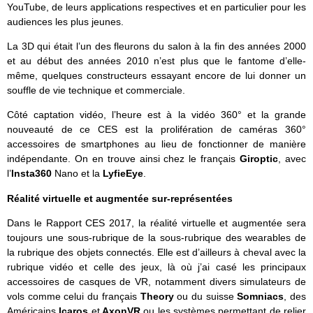
YouTube, de leurs applications respectives et en particulier pour les
audiences les plus jeunes.
La 3D qui était l’un des fleurons du salon à la fin des années 2000
et au début des années 2010 n’est plus que le fantome d’elle-
même, quelques constructeurs essayant encore de lui donner un
souffle de vie technique et commerciale.
Côté captation vidéo, l’heure est à la vidéo 360° et la grande
nouveauté de ce CES est la prolifération de caméras 360°
accessoires de smartphones au lieu de fonctionner de manière
indépendante. On en trouve ainsi chez le français
Giroptic
, avec
l’
Insta360
Nano et la
LyfieEye
.
Réalité virtuelle et augmentée sur-représentées
Dans le Rapport CES 2017, la réalité virtuelle et augmentée sera
toujours une sous-rubrique de la sous-rubrique des wearables de
la rubrique des objets connectés. Elle est d’ailleurs à cheval avec la
rubrique vidéo et celle des jeux, là où j’ai casé les principaux
accessoires de casques de VR, notamment divers simulateurs de
vols comme celui du français
Theory
ou du suisse
Somniacs
, des
Américains
Icaros
et
AxonVR
ou les systèmes permettant de relier