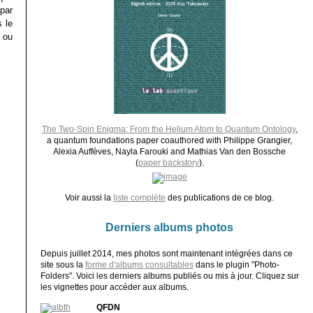
par
 le
 ou
The Two-Spin Enigma: From the Helium Atom to Quantum Ontology
,
a quantum foundations paper coauthored with Philippe Grangier,
Alexia Auffèves, Nayla Farouki and Mathias Van den Bossche
(
paper backstory
).
Voir aussi la
liste complète
des publications de ce blog.
Derniers albums photos
Depuis juillet 2014, mes photos sont maintenant intégrées dans ce
site sous la
forme d'albums consultables
dans le plugin "Photo-
Folders". Voici les derniers albums publiés ou mis à jour. Cliquez sur
les vignettes pour accéder aux albums.
QFDN