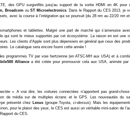
LTE, des GPU surgonflés jusq’au support de la sortie HDMI en 4K pour 
m, Broadcom
ou
ST Microelectronics
. Dans le Rapport du CES 2013, je v
sets, avec la course à l’intégration qui se poursuit (du 28 nm au 22/20 nm et
 smartphones et tablettes. Malgré une part de marché qui s’amenuise avec
ple qui sont le mieux supportés par cet écosystème. La raison en est une of
rs. Les clients d’Apple sont plus dépensiers en général que ceux des produ
ires. Le catalogue sera encore fourni cette année !
ser des programmes TV par voie hertzienne (en ATSC-MH aux USA) et à combi
bile500 Alliance
a été créée pour promouvoir cela aux USA, animée par 
ectée ». A vrai dire, les voitures connectées n’apportent pas grand-chose
on de média sur de multiples écrans et le GPS. Les nouveautés du sa
otype présenté chez
Lexus
(groupe Toyota,
ci-dessus
). Mais les équipementi
non, pour le plaisir des yeux, le CES est aussi un véritable mini-salon de l’a
u Rapport du CES.