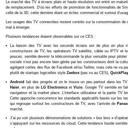
Le marché des TV à écrans plats et haute résolution est entré en matu
de remplacement. D’où les efforts de promotion de fonctionnalités de Sma
celle de la 3D, cette dernière étant un échec commercial et surtout d’usa
Les usages des TV connectées restent centrés sur la consommation de con
mal à émerger.
Plusieurs tendances étaient observables sur ce CES :
La liaison des TV avec les seconds écrans est de plus en plus in
constructeurs de TV, les opérateurs TV satellite, câble ou IPTV et les
pouces, semble devenir la télécommande la plus versatile pour piloter 
sociale n’est pas encore bien gérée par les constructeurs dont la cultur
agrègent certes des flux de Facebook et/ou Twitter, mais cela ne va pas
plutôt de startups logicielles style
Zeebox
(pas vu au CES),
QuickPla
Android
fait des progrès et on le trouve un peu partout dans les T
Haier
, en plus de
LG Electronics
et
Vizio
. Google TV semble en fait 
navigateur et la market place. L’interface utilisateur et la partie TV 
Cette approche concurrence les standards applicatifs basés sur les te
qui regroupe surtout les constructeurs de TV, avec l’arrivée de
Panas
marché.
J’ai pu voir plusieurs démonstrations de solutions « box less
»
d’opéra
s’appuyant sur les ressources du cloud. Cette tendance lourde semble 