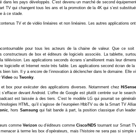
rité dans les pays développés. C’est devenu un marché de second équipement
rt TV qui changent tous les ans et la promotion de la 4K qui s’est substitué
ge à ce stade.
tenus TV et de vidéo linéaires et non linéaires. Les autres applications ont
contournable pour tous les acteurs de la chaine de valeur. Que ce soit 
 constructeurs de box et éditeurs de logiciels associés. La tablette, surtou
la télévision. Les applications seconds écrans s’améliorent mais leur dimens
e logicielle et Internet reste très faible. Les applications second écran de l
 bien loin. Il y a encore de l’innovation à déclencher dans le domaine. Elle v
y Video
ou
Twonky
.
V et box pour exécuter des applications diverses. Notamment chez
HiSens
s’effacer devant Android. L’offre de Google est plutôt centrée sur le search
broadcast est laissée à des tiers. C’est le modèle LG qui pourrait se générali
chnologies HTML, qu’il s’agisse de l’européen HbbTV ou de la Smart TV Allia
onic
, hors
Samsung
qui fait bande à part, la position classique d’un leade
teurs comme
Verizon
ou d’éditeurs comme
Cisco/NDS
tournant sur Smart TV
menacer à terme les box d’opérateurs, mais l’histoire ne sera pas si simple 