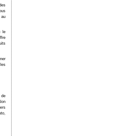
des
ous
 au
 le
fre
its
ner
les
 de
lon
ers
uto,