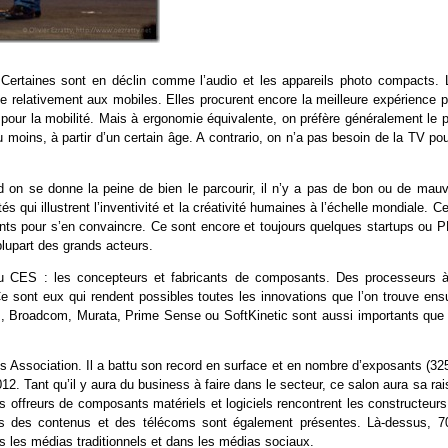
 Certaines sont en déclin comme l’audio et les appareils photo compacts. 
se relativement aux mobiles. Elles procurent encore la meilleure expérience 
pour la mobilité. Mais à ergonomie équivalente, on préfère généralement le p
moins, à partir d’un certain âge. A contrario, on n’a pas besoin de la TV pou
 on se donne la peine de bien le parcourir, il n’y a pas de bon ou de mauv
ui illustrent l’inventivité et la créativité humaines à l’échelle mondiale. Ce
osants pour s’en convaincre. Ce sont encore et toujours quelques startups ou 
plupart des grands acteurs.
du CES : les concepteurs et fabricants de composants. Des processeurs à
e sont eux qui rendent possibles toutes les innovations que l’on trouve ensu
cs, Broadcom, Murata, Prime Sense ou SoftKinetic sont aussi importants que 
s Association. Il a battu son record en surface et en nombre d’exposants (32
012. Tant qu’il y aura du business à faire dans le secteur, ce salon aura sa ra
les offreurs de composants matériels et logiciels rencontrent les constructeur
tries des contenus et des télécoms sont également présentes. Là-dessus, 7
ns les médias traditionnels et dans les médias sociaux.