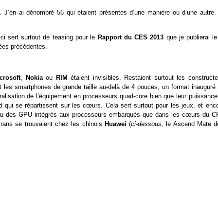
es. J’en ai dénombré 56 qui étaient présentes d’une manière ou d’une autre.
ci sert surtout de teasing pour le
Rapport du CES 2013
que je publierai le
ées précédentes.
crosoft
,
Nokia
ou
RIM
étaient invisibles. Restaient surtout les constructe
les smartphones de grande taille au-delà de 4 pouces, un format inauguré 
alisation de l’équipement en processeurs quad-core bien que leur puissance
ad qui se répartissent sur les cœurs. Cela sert surtout pour les jeux, et enc
niveau des GPU intégrés aux processeurs embarqués que dans les cœurs du C
crans se trouvaient chez les chinois
Huawei
(
ci-dessous
, le Ascend Mate d