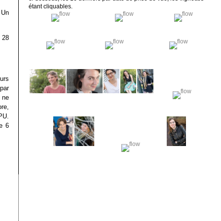
étant cliquables.
 Un
 28
urs
par
 ne
ore,
PU.
e 6