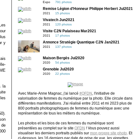
Expo
791 photos
Remise Légion d'Honneur Philippe Herbert Jul2021
2021
15 photos
Vivatech Jun2021
2021
120 photos
Les
pour
Visite C2N Palaiseau Mar2021
2021
17 photos
lus
Annonce Stratégie Quantique C2N Jan2021
r y
2021
137 photos
ais
Maison Bergès Jul2020
2020
54 photos
lle-
Grenoble Jul2020
PME
2020
22 photos
 la
ite
Avec Marie-Anne Magnac, j'ai lancé
#QFDN
, l'initiative de
les
valorisation de femmes du numérique par la photo. Elle circule dans
différentes manifestations. J'ai réalisé entre 2011 et mi 2023 plus de
800 portraits photographiques de femmes du numérique avec une
50).
représentation de tous les métiers du numérique.
ison
Les photos et les bios de ces femmes du numérique sont
s de
présentées au complet sur le site
QFDN
! Vous pouvez aussi
000
visualiser les derniers portraits publiés sur
mon propre site photo
. Et
ci-dessous, les 16 derniers par date de prise de vue, les vignettes