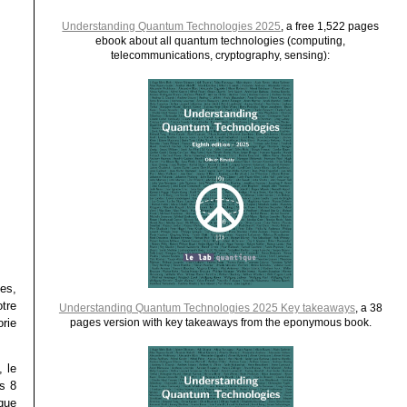
Understanding Quantum Technologies 2025
, a free 1,522 pages
ebook about all quantum technologies (computing,
telecommunications, cryptography, sensing):
ues,
tre
Understanding Quantum Technologies 2025 Key takeaways
, a 38
rie
pages version with key takeaways from the eponymous book.
 le
ws 8
que