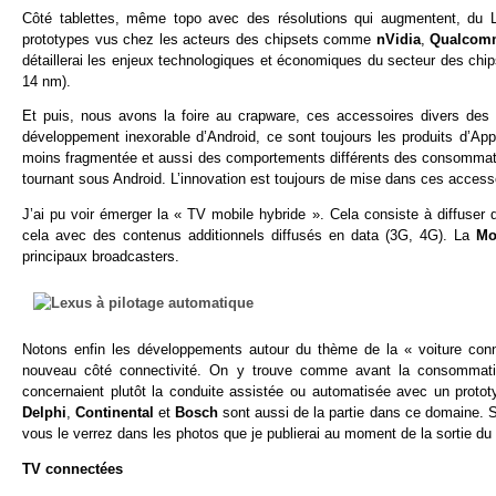
Côté tablettes, même topo avec des résolutions qui augmentent, du 
prototypes vus chez les acteurs des chipsets comme
nVidia
,
Qualcom
détaillerai les enjeux technologiques et économiques du secteur des chip
14 nm).
Et puis, nous avons la foire au crapware, ces accessoires divers des
développement inexorable d’Android, ce sont toujours les produits d’Ap
moins fragmentée et aussi des comportements différents des consommateu
tournant sous Android. L’innovation est toujours de mise dans ces accesso
J’ai pu voir émerger la « TV mobile hybride ». Cela consiste à diffu
cela avec des contenus additionnels diffusés en data (3G, 4G). La
Mo
principaux broadcasters.
Notons enfin les développements autour du thème de la « voiture conn
nouveau côté connectivité. On y trouve comme avant la consommati
concernaient plutôt la conduite assistée ou automatisée avec un prot
Delphi
,
Continental
et
Bosch
sont aussi de la partie dans ce domaine. Si
vous le verrez dans les photos que je publierai au moment de la sortie d
TV connectées