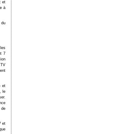
 et
e à
 du
les
t 7
ion
a TV
ient
e
et
, le
ser.
nce
r de
 et
que