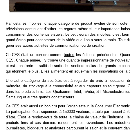
Par delà les mobiles, chaque catégorie de produit évolue de son côté.
télévisions continuent d’attirer les regards même si leur importance bais
consommer des contenus visuels. Le petit écran des mobiles, c’est bien 
grand écran pour consommer de la vidéo que l’on a sous la main. Tout du 
gérer ses autres activités de communication ou de création.
Ce CES était un bon cru comme
toutes
les éditions précédentes. Quand
CES. Chaque année, j’y trouve une quantité impressionnante de nouveautés q
ci est constante. Il suffit de sortir des sentiers battus des grands exp
qui étonnent le plus. Elles alimentent en sous-main les innovations de la 
Une autre catégorie de sociétés est à regarder de près à l’occasion 
mémoire, du stockage à la connectivité et aux capteurs en tout genre. C
dans les produits finis. Les Qualcomm, Intel, nVidia, ST Microelectroni
Samsung et autres grands constructeurs.
Ce CES était aussi un bon cru pour l’organisateur, la Consumer Electronic
La participation était supérieure à 150000 visiteurs, stable par rapport à 2
d’être. C’est le rendez-vous de toute la chaine de valeur de l’industrie : 
produits finis et ces derniers rencontrent les revendeurs. Les indus
journalistes, bloggeurs et analystes parcourent le salon et le couvrent da