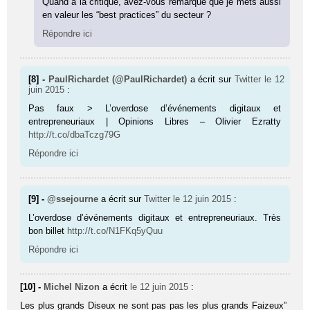
Quand à la critique, avez-vous remarqué que je mets aussi
en valeur les “best practices” du secteur ?
Répondre ici
[8] -
PaulRichardet (@PaulRichardet)
a écrit sur
Twitter
le 12
juin 2015
:
Pas faux > L’overdose d’événements digitaux et
entrepreneuriaux | Opinions Libres – Olivier Ezratty
http://t.co/dbaTczg79G
Répondre ici
[9] -
@ssejourne
a écrit sur
Twitter
le 12 juin 2015
:
L’overdose d’événements digitaux et entrepreneuriaux. Très
bon billet
http://t.co/N1FKq5yQuu
Répondre ici
[10] -
Michel Nizon
a écrit
le 12 juin 2015
:
Les plus grands Diseux ne sont pas pas les plus grands Faizeux”