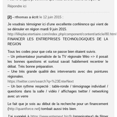
Répondre ici
[2] -
rthomas
a écrit
le 12 juin 2015
:
Je voudrais témoigner ici d’une excellente conférence qui vient de
se dérouler en région mardi 9 juin 2015.
http://lilleplacetertiaire.com/index.php/component/content/article/80.html
FINANCER LES ENTREPRISES TECHNOLOGIQUES DE LA
REGION
Tous les codes pour que cela se passe bien étaient suivis.
– Un présentateur journaliste de la TV régionale Wéo => il posait
les bonnes questions et surtout savait habilement recentrer le
débat. Très bonne préparation.
– Une très grande qualité des intervenants avec des pointures
régionales.
https://twitter.com/search?q=%23EnterNext
– Un bon rythme respecté : table-ronde / témoignage individuel /
questions dans la salle / vidéo / affichages twitter / networking
avec un verre
Le fait que je sois au début de la recherche pour un financement
(
http://quantforce.net
) tombait aussi très bien.
J’ai suggéré à
https://www.enternext.biz/fr
(organisateur) de filmer