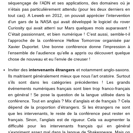
séquençage de l’ADN et ses applications, des domaines où je
n’étais pas particulièrement attendu (pour les deux derniers en
tout cas). A Leweb en 2012, on pouvait apprécier l’intervention
d’un gars de la NASA qui avait développé le logiciel du rover
Curiosity qui avait atterri sur Mars quelques mois auparavant !
C’était passionnant, et bien numérique ! C’est aussi, semble-t-il
l’approche de la conférence Hellow Tomorrow organisée par
Xavier Duportet. Une bonne conférence donne l’impression à
l’ensemble de l’audience qu’elle a appris ou découvert quelque
chose de nouveau et eu l’envie de creuser !
Inviter des
intervenants étrangers
et notamment anglo-saxons.
Ils maitrisent généralement mieux que nous l’art oratoire. Surtout
s’ils sont dans les catégories précédentes ! Les grands
événements numériques français sont bien trop franco-français
en général ! Se pose la question de la langue utilisée dans la
conférence. Tout en anglais ? Mix d’anglais et de français ? Cela
dépend de la proportion d’étrangers. Si les étrangers ne sont
que les intervenants, le reste de la conférence peut rester en
français. Sinon, l’anglais est de rigueur. Cela va augmenter la
difficulté pour les intervenants français qui en général
s’expriment assez mal dans la langue de Shakespeare. Mais on