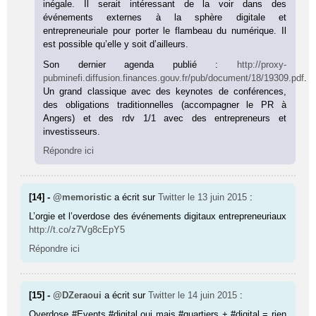
inégale. Il serait intéressant de la voir dans des
événements externes à la sphère digitale et
entrepreneuriale pour porter le flambeau du numérique. Il
est possible qu’elle y soit d’ailleurs.
Son dernier agenda publié :
http://proxy-
pubminefi.diffusion.finances.gouv.fr/pub/document/18/19309.pdf
.
Un grand classique avec des keynotes de conférences,
des obligations traditionnelles (accompagner le PR à
Angers) et des rdv 1/1 avec des entrepreneurs et
investisseurs.
Répondre ici
[14] -
@memoristic
a écrit sur
Twitter
le 13 juin 2015
:
L’orgie et l’overdose des événements digitaux entrepreneuriaux
http://t.co/z7Vg8cEpY5
Répondre ici
[15] -
@DZeraoui
a écrit sur
Twitter
le 14 juin 2015
:
Overdose #Events #digital oui mais #quartiers + #digital = rien