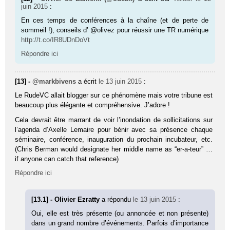
juin 2015
:
En ces temps de conférences à la chaîne (et de perte de
sommeil !), conseils d’ @olivez pour réussir une TR numérique
http://t.co/IR8UDnDoVt
Répondre ici
[13] -
@markbivens
a écrit
le 13 juin 2015
:
Le RudeVC allait blogger sur ce phénomène mais votre tribune est
beaucoup plus élégante et compréhensive. J’adore !
Cela devrait être marrant de voir l’inondation de sollicitations sur
l’agenda d’Axelle Lemaire pour bénir avec sa présence chaque
séminaire, conférence, inauguration du prochain incubateur, etc.
(Chris Berman would designate her middle name as “er-a-teur” …
if anyone can catch that reference)
Répondre ici
[13.1] - Olivier Ezratty
a répondu
le 13 juin 2015
:
Oui, elle est très présente (ou annoncée et non présente)
dans un grand nombre d’événements. Parfois d’importance