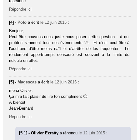
réaction !
Répondre ici
[4] -
Polo
a écrit
le 12 juin 2015
:
Bonjour,
Peut-être pouvons-nous juste nous poser cette question : à qui
profitent vraiment tous ces événements ?!… Et c’est peut-être à
l’auditoire d’être moins naïf et d’arrêter de les fréquenter… Le
rendement apport/temps consacré est souvent à la limite du
ridicule en effet.
Répondre ici
[5] -
Magescas
a écrit
le 12 juin 2015
:
merci Olivier.
Ça m’a fait plaisir de lire ton compliment 🙂
À bientôt
Jean-Bernard
Répondre ici
[5.1] - Olivier Ezratty
a répondu
le 12 juin 2015
: