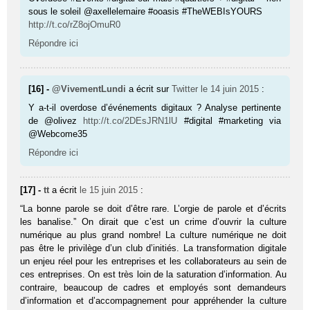
sous le soleil @axellelemaire #ooasis #TheWEBIsYOURS
http://t.co/rZ8ojOmuR0
Répondre ici
[16] -
@VivementLundi
a écrit sur
Twitter
le 14 juin 2015
:
Y a-t-il overdose d’événements digitaux ? Analyse pertinente
de @olivez
http://t.co/2DEsJRN1lU
#digital #marketing via
@Webcome35
Répondre ici
[17] -
tt
a écrit
le 15 juin 2015
:
“La bonne parole se doit d’être rare. L’orgie de parole et d’écrits
les banalise.” On dirait que c’est un crime d’ouvrir la culture
numérique au plus grand nombre! La culture numérique ne doit
pas être le privilège d’un club d’initiés. La transformation digitale
un enjeu réel pour les entreprises et les collaborateurs au sein de
ces entreprises. On est très loin de la saturation d’information. Au
contraire, beaucoup de cadres et employés sont demandeurs
d’information et d’accompagnement pour appréhender la culture