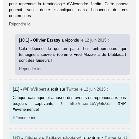
pour reprendre la terminologie d’Alexandre Jardin. Cette phrase
pourrait sans doute s’appliquer dans beaucoup de ces
conférences…
Répondre ici
[10.1] - Olivier Ezratty
a répondu
le 12 juin 2015
:
Cela dépend de qui on parle. Les entrepreneurs qui
témoignent souvent (comme Fred Mazzella de Blablacar)
sont des faiseurs !
Répondre ici
[11] -
@FloVilbert
a écrit sur
Twitter
le 12 juin 2015
:
Critique caustique et amusée des events entrepreneuriaux pas
toujours captivants !
http://t.co/rLbVyGlcG3
#RP
#evenementiel
Répondre ici
[12] -
Olivier de Baillenx (@odebx)
a écrit sur
Twitter
le 12