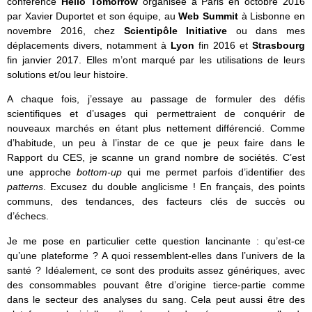
conférence
Hello Tomorrow
organisée à Paris en octobre 2016
par Xavier Duportet et son équipe, au
Web Summit
à Lisbonne en
novembre 2016, chez
Scientipôle Initiative
ou dans mes
déplacements divers, notamment à
Lyon
fin 2016 et
Strasbourg
fin janvier 2017. Elles m’ont marqué par les utilisations de leurs
solutions et/ou leur histoire.
A chaque fois, j’essaye au passage de formuler des défis
scientifiques et d’usages qui permettraient de conquérir de
nouveaux marchés en étant plus nettement différencié. Comme
d’habitude, un peu à l’instar de ce que je peux faire dans le
Rapport du CES, je scanne un grand nombre de sociétés. C’est
une approche
bottom-up
qui me permet parfois d’identifier des
patterns
. Excusez du double anglicisme ! En français, des points
communs, des tendances, des facteurs clés de succès ou
d’échecs.
Je me pose en particulier cette question lancinante : qu’est-ce
qu’une plateforme ? A quoi ressemblent-elles dans l’univers de la
santé ? Idéalement, ce sont des produits assez génériques, avec
des consommables pouvant être d’origine tierce-partie comme
dans le secteur des analyses du sang. Cela peut aussi être des