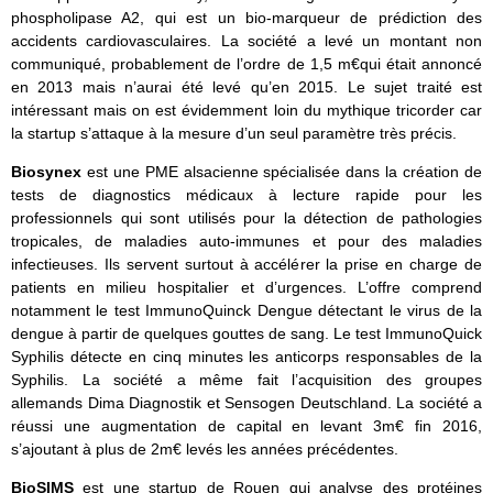
phospholipase A2, qui est un bio-marqueur de prédiction des
accidents cardiovasculaires. La société a levé un montant non
communiqué, probablement de l’ordre de 1,5 m€qui était annoncé
en 2013 mais n’aurai été levé qu’en 2015. Le sujet traité est
intéressant mais on est évidemment loin du mythique tricorder car
la startup s’attaque à la mesure d’un seul paramètre très précis.
Biosynex
est une PME alsacienne spécialisée dans la création de
tests de diagnostics médicaux à lecture rapide pour les
professionnels qui sont utilisés pour la détection de pathologies
tropicales, de maladies auto-immunes et pour des maladies
infectieuses. Ils servent surtout à accélérer la prise en charge de
patients en milieu hospitalier et d’urgences. L’offre comprend
notamment le test ImmunoQuinck Dengue détectant le virus de la
dengue à partir de quelques gouttes de sang. Le test ImmunoQuick
Syphilis détecte en cinq minutes les anticorps responsables de la
Syphilis. La société a même fait l’acquisition des groupes
allemands Dima Diagnostik et Sensogen Deutschland. La société a
réussi une augmentation de capital en levant 3m€ fin 2016,
s’ajoutant à plus de 2m€ levés les années précédentes.
BioSIMS
est une startup de Rouen qui analyse des protéines