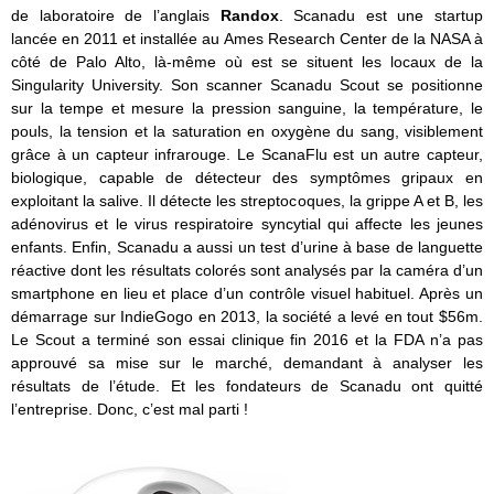
de laboratoire de l’anglais
Randox
. Scanadu est une startup
lancée en 2011 et installée au Ames Research Center de la NASA à
côté de Palo Alto, là-même où est se situent les locaux de la
Singularity University. Son scanner Scanadu Scout se positionne
sur la tempe et mesure la pression sanguine, la température, le
pouls, la tension et la saturation en oxygène du sang, visiblement
grâce à un capteur infrarouge. Le ScanaFlu est un autre capteur,
biologique, capable de détecteur des symptômes gripaux en
exploitant la salive. Il détecte les streptocoques, la grippe A et B, les
adénovirus et le virus respiratoire syncytial qui affecte les jeunes
enfants. Enfin, Scanadu a aussi un test d’urine à base de languette
réactive dont les résultats colorés sont analysés par la caméra d’un
smartphone en lieu et place d’un contrôle visuel habituel. Après un
démarrage sur IndieGogo en 2013, la société a levé en tout $56m.
Le Scout a terminé son essai clinique fin 2016 et la FDA n’a pas
approuvé sa mise sur le marché, demandant à analyser les
résultats de l’étude. Et les fondateurs de Scanadu ont quitté
l’entreprise. Donc, c’est mal parti !