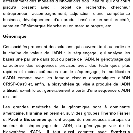
différemment des modèles d’innovations trop linéaire qui ont court
jusqu’à présent avec : projet de recherche, chercheur
entrepreneur, accompagnement, adjonction d’une compétence
business, développement d’un produit basé sur un seul procédé,
vente en OEM/marque blanche ou en marque propre, etc.
Génomique
Ces sociétés proposent des solutions qui couvrent tout ou partie de
la chaîne de valeur de l’ADN : le séquençage, qui analyse les
bases une par une dans tout ou partie de l’ADN, le génotypage qui
caractérise des séquences précises avec des techniques plus
rapides et moins coûteuses que le séquençage, la modification
d’ADN comme avec les fameux ciseaux enzymatiques d’ADN
CRISP-Cas9 et, enfin, la biosynthèse qui vise à produire de l’ADN
artificiel, ex-nihilo ou, généralement à partir d’une séquence d’ADN
existant.
Les grandes medtechs de la génomique sont à dominante
américaine,
Illumina
en premier, suivi des groupes
Thermo Fisher
et
Pacific Bioscience
qui ont acquis de nombreuses startups du
secteur du séquençage de l’ADN, du génotypage voir de la
biosynthèse d’ADN. Il faut aussi compter avec
Synthetic