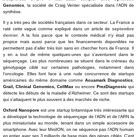
Genomics
, la société de Craig Venter spécialisée dans l’ADN de
synthèse.
Il y a très peu de sociétés françaises dans ce secteur. La France a
raté cette vague comme expliqué dans un article de
septembre
dernier
. A la fois parce que le contexte médical n’y était pas
propice mais aussi parce que les financements disponibles ne
permettent pas d’aller très loin sans en chercher hors de France. Il
y en a tout de même quelques-unes qui s’aventurent dans le
séquençage. Les plus nombreuses se situent dans le créneau du
génotypage ciblé sur certaines pathologies, notamment dans
l’oncologie. Elles font face à une rude concurrence de startups
américaines du même domaine comme
Acuamark Diagnostics
,
Grail, Clinical Genomics, CellMax
ou encore
PrezDiagnosic
qui
détecte les débuts de la maladie d’Alzheimer. Ce sont des startups
qui s’attaquent le plus souvent à des marchés de niche.
Oxford Nanopore
est une startup britannique très intéressante qui
a développé la technologie de séquençage de l’ADN et de l’ARN la
plus miniaturisée au monde, tenant dans un simple accessoire de
smartphone. Avec leur MiniION, on ne séquence pas l’ADN humain
en entier avec ses 3 milliards de base mais des gènes ciblés. C’est