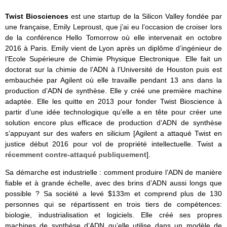
Twist Biosciences
est une startup de la Silicon Valley fondée par
une française, Emily Leproust, que j’ai eu l’occasion de croiser lors
de la conférence Hello Tomorrow où elle intervenait en octobre
2016 à Paris. Emily vient de Lyon après un diplôme d’ingénieur de
l’Ecole Supérieure de Chimie Physique Electronique. Elle fait un
doctorat sur la chimie de l’ADN à l’Université de Houston puis est
embauchée par Agilent où elle travaille pendant 13 ans dans la
production d’ADN de synthèse. Elle y créé une première machine
adaptée. Elle les quitte en 2013 pour fonder Twist Bioscience à
partir d’une idée technologique qu’elle a en tête pour créer une
solution encore plus efficace de production d’ADN de synthèse
s’appuyant sur des wafers en silicium [Agilent a attaqué Twist en
justice début 2016 pour vol de propriété intellectuelle. Twist a
récemment contre-attaqué publiquement
].
Sa démarche est industrielle : comment produire l’ADN de manière
fiable et à grande échelle, avec des brins d’ADN aussi longs que
possible ? Sa société a levé $133m et comprend plus de 130
personnes qui se répartissent en trois tiers de compétences:
biologie, industrialisation et logiciels. Elle créé ses propres
machines de synthèse d’ADN qu’elle utilise dans un modèle de