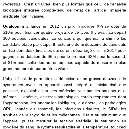
ci-dessus
). C’est un Graal bien plus lointain que celui de l’analyse
biologique intégrée compte-tenu de l’état de l’art de l’imagerie
médicale non invasive.
Qualcomm
a lancé en 2012 un prix
Tricorder XPrize
doté de
$10m pour financer quatre projets de ce type. Il y avait au départ
300 équipes candidates. Le concours quinquennal a éliminé les
candidats étape par étape. Il reste une demi douzaine de candidats
en lice dont deux finalistes qui seront départagé d’ici mi 2017 pour
gagner une dotation de $6m pour le premier, $2M pour le second,
et $1m pour celle des autres équipes capable de mesurer le plus
grand nombre de paramètres vitaux.
L’objectif est de permettre la détection d’une grosse douzaine de
syndromes avec un appareil aussi intégré et miniaturisé que
possible, exploitable par des médecins voir par les patients eux-
mêmes : l’anémie, diverses pathologies cardio-respiratoires dont
l’hypertension, les anomalies lipidiques, le diabète, les pathologies
ORL, l’apnée du sommeil, les infections urinaires, le SIDA, les
troubles de la thyroïde et les mélanomes. Il faut au minimum que
l’appareil puisse mesurer la tension artérielle, la saturation en
oxygène du sang, le rythme respiratoire et la température, tout ceci