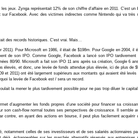
les jeux. Zynga représentait 12% de son chiffre d’affaire en 2011. C’est un 
ent sur Facebook. Avec des victimes indirectes comme Nintendo qui va très 
trait des records historiques. C’est vrai. Mais…
2011). Pour Microsoft en 1986, il était de $198m. Pour Google en 2004, il ét
oment de son IPO. Comme Google, Facebook a lancé son IPO tardivement 
nnées 80/90. Microsoft a fait son IPO 11 ans après sa création, Google 6 ans
plus élevés, et donc, une levée de fonds attendue plus élevée, ici de plus de 
9 et 2011) ont été largement supérieurs aux montants qui avaient été levés 
rquoi la levée de Facebook est / sera un record.
oulait la mener le plus tardivement possible pour ne pas trop diluer le capita
ermet d’augmenter les fonds propres d’une société pour financer sa croissan
 sur son cash-flow normal toutes ses perspectives de croissance. Il semble av
ar contre, en ayant des actions en bourse, il peut plus facilement acquérir 
té, notamment celles de ses investisseurs et de ses salariés actionnaires pa
t déjà échangeables sur les marchés alternatifs réservés aux entreprises 