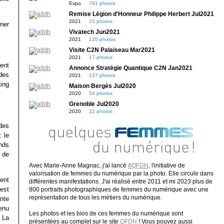
Expo
791 photos
Remise Légion d'Honneur Philippe Herbert Jul2021
2021
15 photos
ner
Vivatech Jun2021
2021
120 photos
Visite C2N Palaiseau Mar2021
2021
17 photos
ent
Annonce Stratégie Quantique C2N Jan2021
 des
2021
137 photos
ing
Maison Bergès Jul2020
2020
54 photos
Grenoble Jul2020
2020
22 photos
des
: le
nds
s de
Avec Marie-Anne Magnac, j'ai lancé
#QFDN
, l'initiative de
valorisation de femmes du numérique par la photo. Elle circule dans
ment
différentes manifestations. J'ai réalisé entre 2011 et mi 2023 plus de
est
800 portraits photographiques de femmes du numérique avec une
représentation de tous les métiers du numérique.
nte
enu
Les photos et les bios de ces femmes du numérique sont
 La
présentées au complet sur le site
QFDN
! Vous pouvez aussi