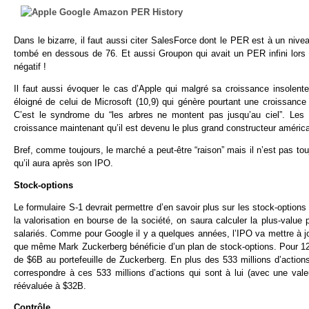
Dans le bizarre, il faut aussi citer SalesForce dont le PER est à un nivea
tombé en dessous de 76. Et aussi Groupon qui avait un PER infini lors 
négatif !
Il faut aussi évoquer le cas d’Apple qui malgré sa croissance insolen
éloigné de celui de Microsoft (10,9) qui génère pourtant une croissance
C’est le syndrome du “les arbres ne montent pas jusqu’au ciel”. Les
croissance maintenant qu’il est devenu le plus grand constructeur améric
Bref, comme toujours, le marché a peut-être “raison” mais il n’est pas t
qu’il aura après son IPO.
Stock-options
Le formulaire S-1 devrait permettre d’en savoir plus sur les stock-options
la valorisation en bourse de la société, on saura calculer la plus-value
salariés. Comme pour Google il y a quelques années, l’IPO va mettre à jou
que même Mark Zuckerberg bénéficie d’un plan de stock-options. Pour 120
de $6B au portefeuille de Zuckerberg. En plus des 533 millions d’action
correspondre à ces 533 millions d’actions qui sont à lui (avec une val
réévaluée à $32B.
Contrôle