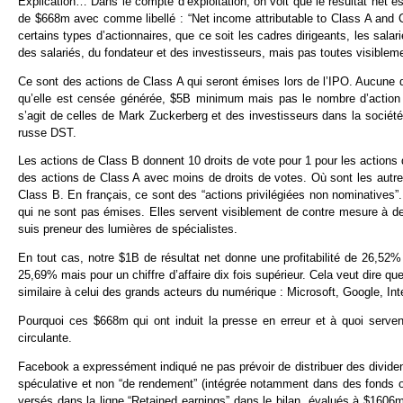
Explication… Dans le compte d’exploitation, on voit que le résultat net es
de $668m avec comme libellé : “Net income attributable to Class A and Cl
certains types d’actionnaires, que ce soit les cadres dirigeants, les salar
des salariés, du fondateur et des investisseurs, mais pas toutes visiblem
Ce sont des actions de Class A qui seront émises lors de l’IPO. Aucune d
qu’elle est censée générée, $5B minimum mais pas le nombre d’action au
s’agit de celles de Mark Zuckerberg et des investisseurs dans la société
russe DST.
Les actions de Class B donnent 10 droits de vote pour 1 pour les actions 
des actions de Class A avec moins de droits de votes. Où sont les autres
Class B. En français, ce sont des “actions privilégiées non nominatives”.
qui ne sont pas émises. Elles servent visiblement de contre mesure à des 
suis preneur des lumières de spécialistes.
En tout cas, notre $1B de résultat net donne une profitabilité de 26,52% (r
25,69% mais pour un chiffre d’affaire dix fois supérieur. Cela veut dire 
similaire à celui des grands acteurs du numérique : Microsoft, Google, Inte
Pourquoi ces $668m qui ont induit la presse en erreur et à quoi servent-i
circulante.
Facebook a expressément indiqué ne pas prévoir de distribuer des dividen
spéculative et non “de rendement” (intégrée notamment dans des fonds 
versés dans la ligne “Retained earnings” dans le bilan, évalués à $1606m