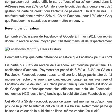
comparaison est rendue difficile car ce “cost of sales” comprend dans l
AdSense (environ 23% du CA, alors que le coût des data centers est de
gestion de carte de crédit pour l’activité de paiement. On dira au nez 
représenterait donc environ 22% du CA de Facebook pour 12% chez Google.
que Facebook ne saurait pas encore mettre en oeuvre.
Revenu par utilisateur
Le nombre d’utilisateur de Facebook et Google à fin juin 2011, qui repr
donne un revenu annuel moyen par utilisateur mensuel de respectivement 
Comment s’explique cette différence et est-ce que Facebook peut la comb
En partie oui. 83% du revenu de Facebook est d’origine publicitaire. L
applications (Facebook Payment) est passé de 5,8% à 16,4% du CA en un 
Facebook. Facebook pourrait aussi améliorer le ciblage publicitaire du fai
moteur de recherche auront pendant encore longtemps un avantage clé 
Facebook doit le deviner. Le ciblage publicitaire qui en résulte est donc 
de Google est mécaniquement plus efficace que celui de Facebook. Ce 
recherches (42% des clicks) tandis que la publicité dans Facebook est gén
Cet ARPU à $5 de Facebook pourra certainement monter jusqu’aux horizo
prix de la publicité Internet ont chuté et il a baissé. Notamment parce 
baisser la valeur de la publicité en ligne, même vendue “au click”.