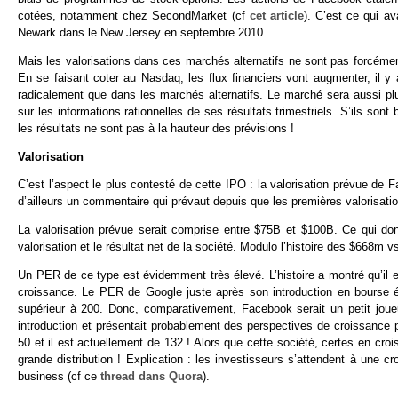
cotées, notamment chez SecondMarket (cf
cet article
). C’est ce qui a
Newark dans le New Jersey en septembre 2010.
Mais les valorisations dans ces marchés alternatifs ne sont pas forcémen
En se faisant coter au Nasdaq, les flux financiers vont augmenter, il y a
radicalement que dans les marchés alternatifs. Le marché sera aussi p
sur les informations rationnelles de ses résultats trimestriels. S’ils sont
les résultats ne sont pas à la hauteur des prévisions !
Valorisation
C’est l’aspect le plus contesté de cette IPO : la valorisation prévue de F
d’ailleurs un commentaire qui prévaut depuis que les premières valorisatio
La valorisation prévue serait comprise entre $75B et $100B. Ce qui don
valorisation et le résultat net de la société. Modulo l’histoire des $668m v
Un PER de ce type est évidemment très élevé. L’histoire a montré qu’il en
croissance. Le PER de Google juste après son introduction en bourse ét
supérieur à 200. Donc, comparativement, Facebook serait un petit jou
introduction et présentait probablement des perspectives de croissance
50 et il est actuellement de 132 ! Alors que cette société, certes en crois
grande distribution ! Explication : les investisseurs s’attendent à une
business (cf ce
thread dans Quora
).