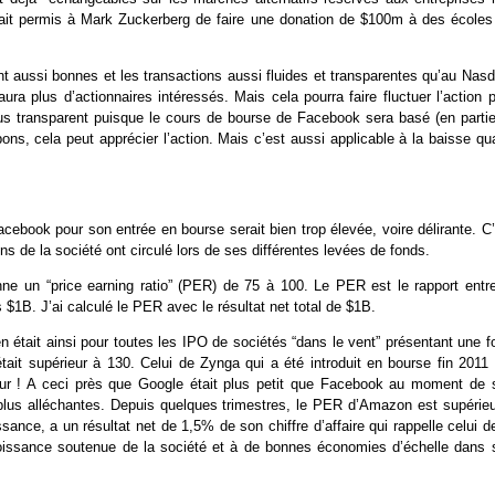
vait permis à Mark Zuckerberg de faire une donation de $100m à des écoles
t aussi bonnes et les transactions aussi fluides et transparentes qu’au Nasd
ura plus d’actionnaires intéressés. Mais cela pourra faire fluctuer l’action 
lus transparent puisque le cours de bourse de Facebook sera basé (en parti
 bons, cela peut apprécier l’action. Mais c’est aussi applicable à la baisse q
acebook pour son entrée en bourse serait bien trop élevée, voire délirante. C
ns de la société ont circulé lors de ses différentes levées de fonds.
ne un “price earning ratio” (PER) de 75 à 100. Le PER est le rapport entre
s $1B. J’ai calculé le PER avec le résultat net total de $1B.
 était ainsi pour toutes les IPO de sociétés “dans le vent” présentant une f
ait supérieur à 130. Celui de Zynga qui a été introduit en bourse fin 2011 
eur ! A ceci près que Google était plus petit que Facebook au moment de 
 plus alléchantes. Depuis quelques trimestres, le PER d’Amazon est supérieu
sance, a un résultat net de 1,5% de son chiffre d’affaire qui rappelle celui d
 croissance soutenue de la société et à de bonnes économies d’échelle dans 