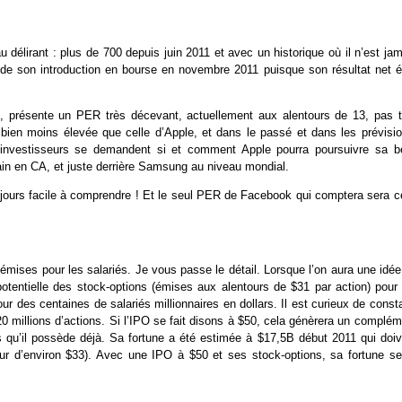
u délirant : plus de 700 depuis juin 2011 et avec un historique où il n’est ja
de son introduction en bourse en novembre 2011 puisque son résultat net ét
te, présente un PER très décevant, actuellement aux alentours de 13, pas t
 bien moins élevée que celle d’Apple, et dans le passé et dans les prévisio
 investisseurs se demandent si et comment Apple pourra poursuivre sa be
ain en CA, et juste derrière Samsung au niveau mondial.
oujours facile à comprendre ! Et le seul PER de Facebook qui comptera sera ce
 émises pour les salariés. Je vous passe le détail. Lorsque l’on aura une idé
 potentielle des stock-options (émises aux alentours de $31 par action) pour 
r des centaines de salariés millionnaires en dollars. Il est curieux de const
 millions d’actions. Si l’IPO se fait disons à $50, cela génèrera un complém
s qu’il possède déjà. Sa fortune a été estimée à $17,5B début 2011 qui doiv
eur d’environ $33). Avec une IPO à $50 et ses stock-options, sa fortune ser