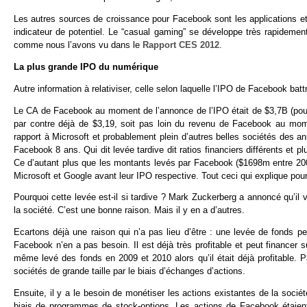
Les autres sources de croissance pour Facebook sont les applications et 
indicateur de potentiel. Le “casual gaming” se développe très rapidem
comme nous l’avons vu dans le
Rapport CES 2012
.
La plus grande IPO du numérique
Autre information à relativiser, celle selon laquelle l’IPO de Facebook bat
Le CA de Facebook au moment de l’annonce de l’IPO était de $3,7B (pour 
par contre déjà de $3,19, soit pas loin du revenu de Facebook au m
rapport à Microsoft et probablement plein d’autres belles sociétés des a
Facebook 8 ans. Qui dit levée tardive dit ratios financiers différents et 
Ce d’autant plus que les montants levés par Facebook ($1698m entre 200
Microsoft et Google avant leur IPO respective. Tout ceci qui explique pou
Pourquoi cette levée est-il si tardive ? Mark Zuckerberg a annoncé qu’il v
la société. C’est une bonne raison. Mais il y en a d’autres.
Ecartons déjà une raison qui n’a pas lieu d’être : une levée de fonds p
Facebook n’en a pas besoin. Il est déjà très profitable et peut financer
même levé des fonds en 2009 et 2010 alors qu’il était déjà profitable. P
sociétés de grande taille par le biais d’échanges d’actions.
Ensuite, il y a le besoin de monétiser les actions existantes de la socié
biais de programmes de stock-options. Les actions de Facebook étaien