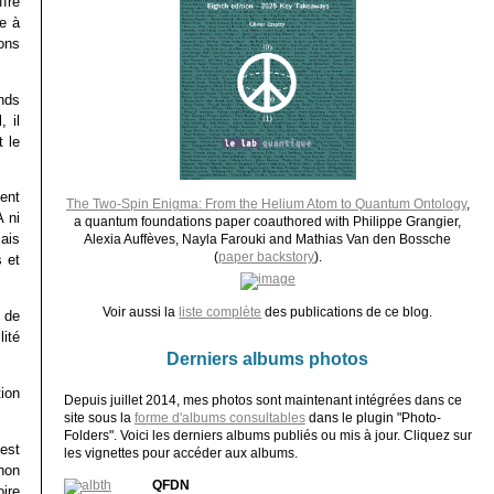
ffre
e à
ions
nds
 il
 le
nent
The Two-Spin Enigma: From the Helium Atom to Quantum Ontology
,
 ni
a quantum foundations paper coauthored with Philippe Grangier,
mais
Alexia Auffèves, Nayla Farouki and Mathias Van den Bossche
(
paper backstory
).
s et
Voir aussi la
liste complète
des publications de ce blog.
, de
lité
Derniers albums photos
tion
Depuis juillet 2014, mes photos sont maintenant intégrées dans ce
site sous la
forme d'albums consultables
dans le plugin "Photo-
Folders". Voici les derniers albums publiés ou mis à jour. Cliquez sur
est
les vignettes pour accéder aux albums.
non
QFDN
ire