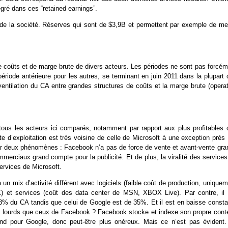
égré dans ces “retained earnings”.
 de la société. Réserves qui sont de $3,9B et permettent par exemple de me
 coûts et de marge brute de divers acteurs. Les périodes ne sont pas forcém
ériode antérieure pour les autres, se terminant en juin 2011 dans la plupart
entilation du CA entre grandes structures de coûts et la marge brute (operat
 tous les acteurs ici comparés, notamment par rapport aux plus profitables 
e d’exploitation est très voisine de celle de Microsoft à une exception près 
par deux phénomènes : Facebook n’a pas de force de vente et avant-vente gra
merciaux grand compte pour la publicité. Et de plus, la viralité des service
ervices de Microsoft.
un mix d’activité différent avec logiciels (faible coût de production, unique
 et services (coût des data center de MSN, XBOX Live). Par contre, il 
23% du CA tandis que celui de Google est de 35%. Et il est en baisse consta
us lourds que ceux de Facebook ? Facebook stocke et indexe son propre cont
nd pour Google, donc peut-être plus onéreux. Mais ce n’est pas évident.