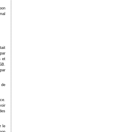
bon
mal
ait
par
 et
$5B.
par
l de
ce.
oir
des
r le
non