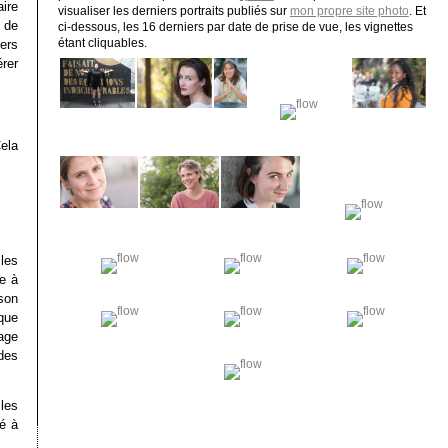
ire
visualiser les derniers portraits publiés sur
mon propre site photo
. Et
 de
ci-dessous, les 16 derniers par date de prise de vue, les vignettes
ers
étant cliquables.
rer
ela
les
e à
 son
que
lage
des
les
é à