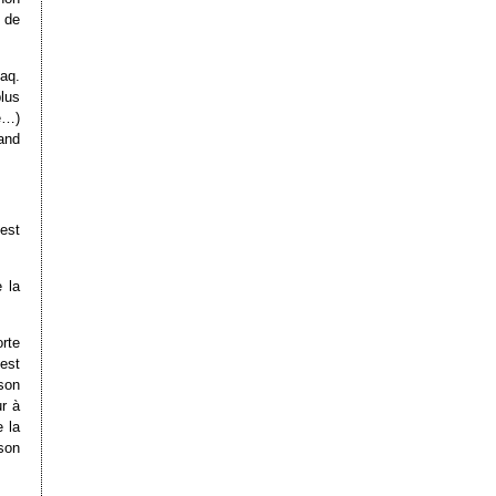
 de
aq.
plus
e…)
uand
’est
 la
orte
est
son
r à
e la
son