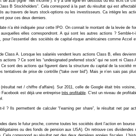
t de $1B (ligne “Net Income”). Il y a une ligne en dessous où est écrit ce chi
ass B Stockholders”. Cela correspond à la part du résultat qui est affectabl
iés au travers de leurs stock-options ou les investisseurs. Ca intègre les act
ent pour ces deux derniers.
ate n’a été indiquée pour cette IPO. On connait le montant de la levée de fo
xquelles elles correspondront. A qui sont les autres actions ? Semble-t-il,
, pour l’essentiel des sociétés de capital-risque américaines comme Accel et
de Class A. Lorsque les salariés vendent leurs actions Class B, elles devien
 actions ? Ce sont les “undesignated preferred stock” qui ne sont ni Class A
 Ce sont des actions qui figurent dans la structure du capital de la société 
tentatives de prise de contrôle (“take over bid”). Mais je n’en sais pas plu
ésultat net / chiffre d’affaire). Sur 2011, celle de Google était très voisine
que Facebook est déjà une entreprise
très profitable
. C’est un niveau de profitabi
l.
l ? Ils permettent de calculer “l’earning per share”, le résultat net par ac
des dans le futur proche, comme toutes les sociétés dont l’action en bourse 
obligataires ou des fonds de pension aux USA). On retrouve ces dividendes 
. Cela correspond au résultat net des deux dernières années fiscales. L’histo