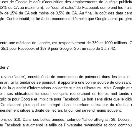
e cas de Google le coût d’acquisition des emplacements de la régie publicita
 12% du CA au maximum). Le “cost of sales” de Facebook comprend les frais
: 3% de 15% du CA soit moins de 0,5% du CA. Au final, le coût des data cent
 Contre-intuitif, et lié à des économies d’échelle que Google aurait pu géné
ésente une médiane de l’année, est respectivement de 739 et 1000 millions. C
$5,1 pour Facebook et $37,9 pour Google. Soit un ratio de 1 à 7,42.
ler ?
e revenu “autre”, constitué de de commission de paiement dans les jeux et 
an. Si la tendance se poursuit, il apportera une bonne source de croissanc
t de la quantité d’informations collectée sur les utilisateurs. Mais Google et
: ses utilisateurs lui disent ce qu’ils recherchent en temps réel tandis 
explicite pour Google et implicite pour Facebook. Le bon sens dicte que le cib
d’autant plus qu’il est intégré dans l’interface utilisateur du résultat 
éralement située à droite de l’écran, là où l’œil se rend moins souvent.
ns de $10. Dans ses belles années, celui de Yahoo atteignait $9. Depuis, 
que Facebook a augmenté la taille de l’inventaire revendable et donc contribu