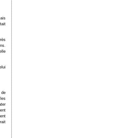
mais
ait
rès
ns.
lle
lui
e de
les
ater
ent
ent
ait