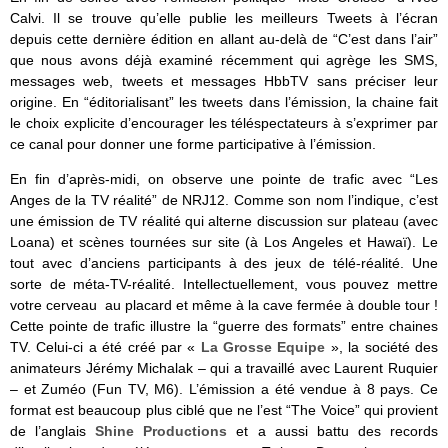
Calvi. Il se trouve qu’elle publie les meilleurs Tweets à l’écran
depuis cette dernière édition en allant au-delà de “C’est dans l’air”
que nous avons déjà examiné récemment qui agrège les SMS,
messages web, tweets et messages HbbTV sans préciser leur
origine. En “éditorialisant” les tweets dans l’émission, la chaine fait
le choix explicite d’encourager les téléspectateurs à s’exprimer par
ce canal pour donner une forme participative à l’émission.
En fin d’après-midi, on observe une pointe de trafic avec “Les
Anges de la TV réalité” de NRJ12. Comme son nom l’indique, c’est
une émission de TV réalité qui alterne discussion sur plateau (avec
Loana) et scènes tournées sur site (à Los Angeles et Hawaï). Le
tout avec d’anciens participants à des jeux de télé-réalité. Une
sorte de méta-TV-réalité. Intellectuellement, vous pouvez mettre
votre cerveau au placard et même à la cave fermée à double tour !
Cette pointe de trafic illustre la “guerre des formats” entre chaines
TV. Celui-ci a été créé par «
La Grosse Equipe
», la société des
animateurs Jérémy Michalak – qui a travaillé avec Laurent Ruquier
– et Zuméo (Fun TV, M6). L’émission a été vendue à 8 pays. Ce
format est beaucoup plus ciblé que ne l’est “The Voice” qui provient
de l’anglais
Shine Productions
et a aussi battu des records