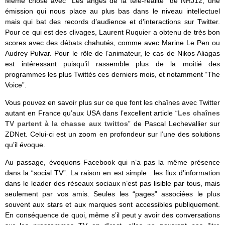
Même chose avec “Les anges de la télé-réalité” de NRJ12, une
émission qui nous place au plus bas dans le niveau intellectuel
mais qui bat des records d’audience et d’interactions sur Twitter.
Pour ce qui est des clivages, Laurent Ruquier a obtenu de très bon
scores avec des débats chahutés, comme avec Marine Le Pen ou
Audrey Pulvar. Pour le rôle de l’animateur, le cas de Nikos Aliagas
est intéressant puisqu’il rassemble plus de la moitié des
programmes les plus Twittés ces derniers mois, et notamment “The
Voice”.
Vous pouvez en savoir plus sur ce que font les chaînes avec Twitter
autant en France qu’aux USA dans l’excellent article “
Les chaînes
TV partent à la chasse aux twittos
” de Pascal Lechevallier sur
ZDNet. Celui-ci est un zoom en profondeur sur l’une des solutions
qu’il évoque.
Au passage, évoquons Facebook qui n’a pas la même présence
dans la “social TV”. La raison en est simple : les flux d’information
dans le leader des réseaux sociaux n’est pas lisible par tous, mais
seulement par vos amis. Seules les “pages” associées le plus
souvent aux stars et aux marques sont accessibles publiquement.
En conséquence de quoi, même s’il peut y avoir des conversations