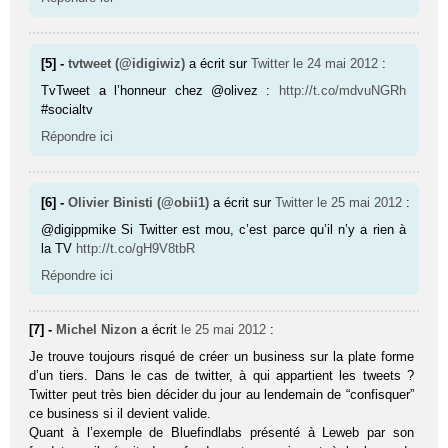
[5] -
tvtweet (@idigiwiz)
a écrit sur
Twitter
le 24 mai 2012
:
TvTweet a l’honneur chez @olivez :
http://t.co/mdvuNGRh
#socialtv
Répondre ici
[6] -
Olivier Binisti (@obii1)
a écrit sur
Twitter
le 25 mai 2012
:
@digippmike Si Twitter est mou, c’est parce qu’il n’y a rien à
la TV
http://t.co/gH9V8tbR
Répondre ici
[7] -
Michel Nizon
a écrit
le 25 mai 2012
:
Je trouve toujours risqué de créer un business sur la plate forme
d’un tiers. Dans le cas de twitter, à qui appartient les tweets ?
Twitter peut très bien décider du jour au lendemain de “confisquer”
ce business si il devient valide.
Quant à l’exemple de Bluefindlabs présenté à Leweb par son