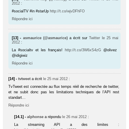
2012
:
#socialTV #in #starUp
http://t.co/wjvDFhFO
Répondre ici
[13] -
asmaurice (@asmaurice)
a écrit sur
Twitter
le 25 mai
2012
:
La #socialtv et les français!
http://t.co/3W6xS4zG
@olivez
@idigiwiz
Répondre ici
[14] -
tvtweet
a écrit
le 25 mai 2012
:
TvTweet est connectée au flux temps réél de recherche de twitter,
et ne subit donc pas les limitations techniques de l’API rest
standart…
Répondre ici
[14.1] -
alphonse
a répondu
le 26 mai 2012
:
La streaming API a des limites :