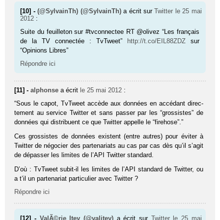
[10] -
(@SylvainTh) (@SylvainTh)
a écrit sur
Twitter
le 25 mai
2012
:
Suite du feuilleton sur #tvconnectee RT @olivez “Les français
de la TV connectée : TvTweet”
http://t.co/EIL88ZDZ
sur
“Opinions Libres”
Répondre ici
[11] -
alphonse
a écrit
le 25 mai 2012
:
“Sous le capot, TvT­weet accède aux don­nées en accé­dant direc­
te­ment au ser­vice Twit­ter et sans pas­ser par les “gros­sistes” de
don­nées qui dis­tri­buent ce que Twit­ter appelle le “firehose”.”
Ces grossistes de données existent (entre autres) pour éviter à
Twitter de négocier des partenariats au cas par cas dès qu’il s’agit
de dépasser les limites de l’API Twitter standard.
D’où : TvTweet subit-il les limites de l’API standard de Twitter, ou
a t’il un partenariat particulier avec Twitter ?
Répondre ici
[12] -
ValÃ©rie Itey (@valitey)
a écrit sur
Twitter
le 25 mai