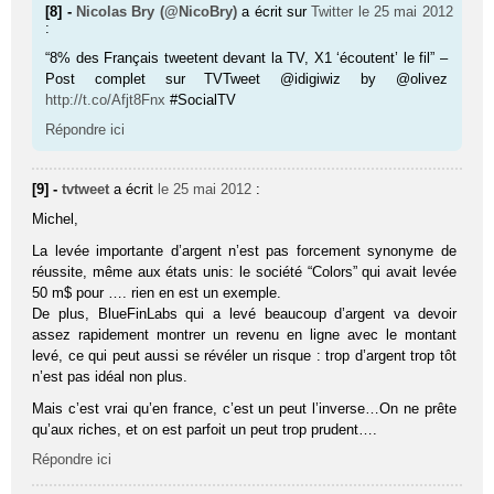
[8] -
Nicolas Bry (@NicoBry)
a écrit sur
Twitter
le 25 mai 2012
:
“8% des Français tweetent devant la TV, X1 ‘écoutent’ le fil” –
Post complet sur TVTweet @idigiwiz by @olivez
http://t.co/Afjt8Fnx
#SocialTV
Répondre ici
[9] -
tvtweet
a écrit
le 25 mai 2012
:
Michel,
La levée importante d’argent n’est pas forcement synonyme de
réussite, même aux états unis: le société “Colors” qui avait levée
50 m$ pour …. rien en est un exemple.
De plus, BlueFinLabs qui a levé beaucoup d’argent va devoir
assez rapidement montrer un revenu en ligne avec le montant
levé, ce qui peut aussi se révéler un risque : trop d’argent trop tôt
n’est pas idéal non plus.
Mais c’est vrai qu’en france, c’est un peut l’inverse…On ne prête
qu’aux riches, et on est parfoit un peut trop prudent….
Répondre ici