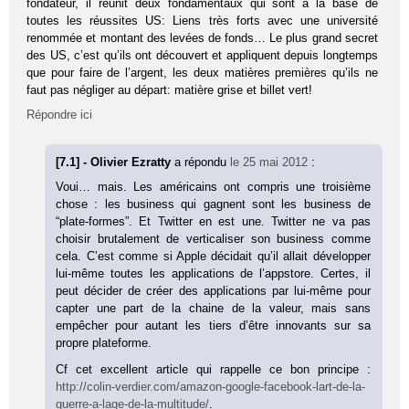
fondateur, il réunit deux fondamentaux qui sont à la base de
toutes les réussites US: Liens très forts avec une université
renommée et montant des levées de fonds… Le plus grand secret
des US, c’est qu’ils ont découvert et appliquent depuis longtemps
que pour faire de l’argent, les deux matières premières qu’ils ne
faut pas négliger au départ: matière grise et billet vert!
Répondre ici
[7.1] - Olivier Ezratty
a répondu
le 25 mai 2012
:
Voui… mais. Les américains ont compris une troisième
chose : les business qui gagnent sont les business de
“plate-formes”. Et Twitter en est une. Twitter ne va pas
choisir brutalement de verticaliser son business comme
cela. C’est comme si Apple décidait qu’il allait développer
lui-même toutes les applications de l’appstore. Certes, il
peut décider de créer des applications par lui-même pour
capter une part de la chaine de la valeur, mais sans
empêcher pour autant les tiers d’être innovants sur sa
propre plateforme.
Cf cet excellent article qui rappelle ce bon principe :
http://colin-verdier.com/amazon-google-facebook-lart-de-la-
guerre-a-lage-de-la-multitude/
.