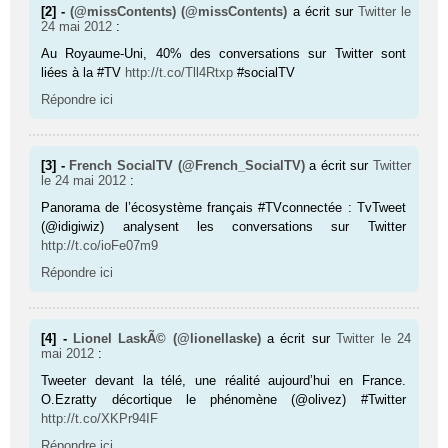
[2] -
(@missContents) (@missContents)
a écrit sur
Twitter
le
24 mai 2012
:
Au Royaume-Uni, 40% des conver­sa­tions sur Twit­ter sont
liées à la #TV
http://t.co/Tll4Rtxp
#socialTV
Répondre ici
[3] -
French SocialTV (@French_SocialTV)
a écrit sur
Twitter
le 24 mai 2012
:
Panorama de l’écosystème fran­çais #TVconnec­tée : TvTweet
(@idigiwiz) analysent les conver­sa­tions sur Twit­ter
http://t.co/ioFe07m9
Répondre ici
[4] -
Lionel LaskÃ© (@lionellaske)
a écrit sur
Twitter
le 24
mai 2012
:
Tweeter devant la télé, une réalité aujourd’hui en France.
O.Ezratty décortique le phénomène (@olivez) #Twitter
http://t.co/XKPr94IF
Répondre ici