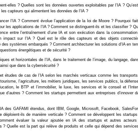
nent-elles ? Quelles sont les données ouvertes exploitables par l’IA ? Qu’es
 les capteurs qui alimentent les données de l’IA ?
vancer l’IA ? Comment évolue l’application de la loi de Moore ? Pourquoi fait
les applications de l’IA ? Comment se distinguent-ils et les classifier ? Qu
érence entre l’entraînement d’une IA et son exécution dans la consommation
un impact sur l’IA ? Quel est le rôle des capteurs et des objets connecté
é des systèmes embarqués ? Comment architecturer les solutions d’IA en ten
uestions énergétiques et de sécurité ?
riques et horizontales de l’IA, dans le traitement de l’image, du langage, dan
ainsi que dans la cybersécurité ?
s et études de cas de l’IA selon les marchés verticaux comme les transports,
e tourisme, l’agriculture, les métiers juridiques, les services publics, la défens
ucation, le BTP et l’immobilier, le luxe, les services et le conseil et l’Inte
ue d’autres ? Comment les startups permettent aux entreprises d’innover d
s en IA des GAFAMI étendus, dont IBM, Google, Microsoft, Facebook, SalesFor
e déploient-ils de manière verticale ? Comment se développent les startups
 Comment évaluer la valeur ajoutée en IA des startups et autres acteurs
? Quelle est la part qui relève de produits et celle qui dépend des services