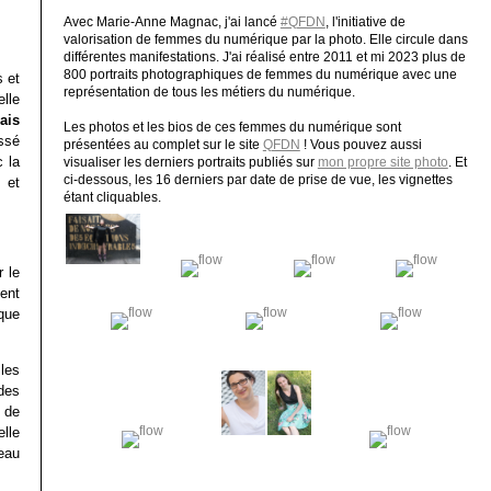
Avec Marie-Anne Magnac, j'ai lancé
#QFDN
, l'initiative de
valorisation de femmes du numérique par la photo. Elle circule dans
différentes manifestations. J'ai réalisé entre 2011 et mi 2023 plus de
800 portraits photographiques de femmes du numérique avec une
s et
représentation de tous les métiers du numérique.
lle
ais
Les photos et les bios de ces femmes du numérique sont
ssé
présentées au complet sur le site
QFDN
! Vous pouvez aussi
 la
visualiser les derniers portraits publiés sur
mon propre site photo
. Et
ci-dessous, les 16 derniers par date de prise de vue, les vignettes
 et
étant cliquables.
r le
ent
ique
les
des
 de
lle
eau