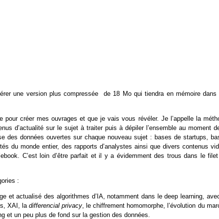
pérer une version plus compressée de 18 Mo qui tiendra en mémoire dans 
ise pour créer mes ouvrages et que je vais vous révéler. Je l’appelle la mét
enus d’actualité sur le sujet à traiter puis à dépiler l’ensemble au moment d
nse des données ouvertes sur chaque nouveau sujet : bases de startups, ba
tés du monde entier, des rapports d’analystes ainsi que divers contenus vid
ebook. C’est loin d’être parfait et il y a évidemment des trous dans le file
ories :
rge et actualisé des algorithmes d’IA, notamment dans le deep learning, avec
ks, XAI, la
differencial privacy
, le chiffrement homomorphe, l’évolution du mar
 et un peu plus de fond sur la gestion des données.