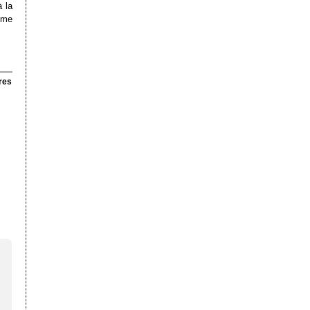
à la
 me
res