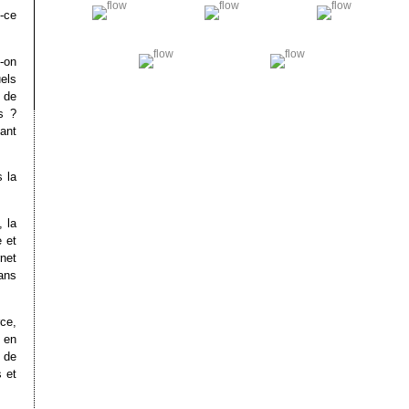
t-ce
-on
els
 de
s ?
ant
s la
 la
e et
rnet
ans
ce,
 en
 de
 et