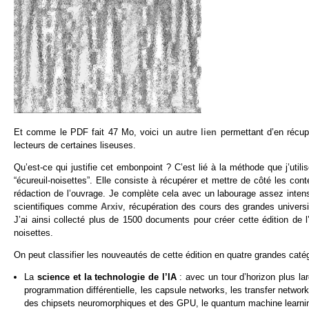
Et comme le PDF fait 47 Mo, voici un
autre lien
permettant d’en récu
lecteurs de certaines liseuses.
Qu’est-ce qui justifie cet embonpoint ? C’est lié à la méthode que j’util
“écureuil-noisettes”. Elle consiste à récupérer et mettre de côté les cont
rédaction de l’ouvrage. Je complète cela avec un labourage assez inte
scientifiques comme
Arxiv
, récupération des cours des grandes universi
J’ai ainsi collecté plus de 1500 documents pour créer cette édition de l’
noisettes.
On peut classifier les nouveautés de cette édition en quatre grandes catég
La
science et la technologie de l’IA
: avec un tour d’horizon plus la
programmation différentielle, les capsule networks, les transfer networ
des chipsets neuromorphiques et des GPU, le quantum machine learning