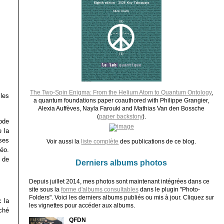
The Two-Spin Enigma: From the Helium Atom to Quantum Ontology
,
les
a quantum foundations paper coauthored with Philippe Grangier,
Alexia Auffèves, Nayla Farouki and Mathias Van den Bossche
(
paper backstory
).
hode
e la
ses
Voir aussi la
liste complète
des publications de ce blog.
éo.
t de
Derniers albums photos
Depuis juillet 2014, mes photos sont maintenant intégrées dans ce
site sous la
forme d'albums consultables
dans le plugin "Photo-
Folders". Voici les derniers albums publiés ou mis à jour. Cliquez sur
 la
les vignettes pour accéder aux albums.
ché
QFDN