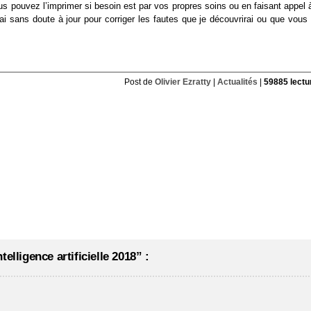
s pouvez l’imprimer si besoin est par vos propres soins ou en faisant appel 
rai sans doute à jour pour corriger les fautes que je découvrirai ou que vous
Post de
Olivier Ezratty
|
Actualités
|
59885 lectu
elligence artificielle 2018” :