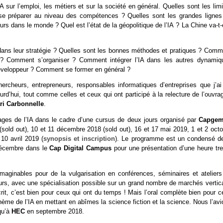
IA sur l’emploi, les métiers et sur la société en général. Quelles sont les lim
se préparer au niveau des compétences ? Quelles sont les grandes lignes
lleurs dans le monde ? Quel est l’état de la géopolitique de l’IA ? La Chine va-t-
A dans leur stratégie ? Quelles sont les bonnes méthodes et pratiques ? Comm
? Comment s’organiser ? Comment intégrer l’IA dans les autres dynamiq
développeur ? Comment se former en général ?
rcheurs, entrepreneurs, responsables informatiques d’entreprises que j’ai
jourd’hui, tout comme celles et ceux qui ont participé à la relecture de l’ouvra
ri Carbonnelle
.
ages de l’IA dans le cadre d’une cursus de deux jours organisé par
Capgem
sold out), 10 et 11 décembre 2018 (sold out), 16 et 17 mai 2019, 1 et 2 octo
10 avril 2019 (
synopsis et inscription
). Le programme est un condensé de
 décembre dans le
Cap Digital Campus
pour une présentation d’une heure tre
aginables pour de la vulgarisation en conférences, séminaires et ateliers
jours, avec une spécialisation possible sur un grand nombre de marchés vertic
écrit, c’est bien pour ceux qui ont du temps ! Mais l’oral complète bien pour 
 thème de l’IA en mettant en abîmes la science fiction et la science. Nous l’av
qu’à
HEC
en septembre 2018.