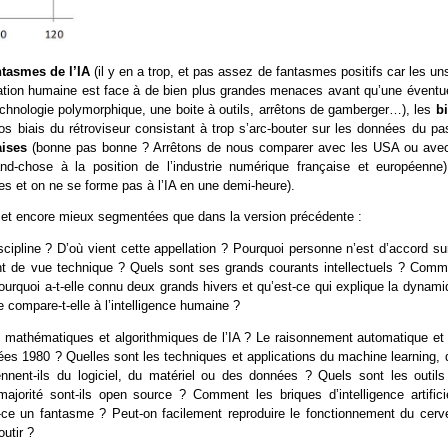
antasmes de l’IA
(il y en a trop, et pas assez de fantasmes positifs car les un
isation humaine est face à de bien plus grandes menaces avant qu’une éventue
technologie polymorphique, une boite à outils, arrêtons de gamberger…), les
bi
os biais du rétroviseur consistant à trop s’arc-bouter sur les données du pa
aises
(bonne pas bonne ? Arrêtons de nous comparer avec les USA ou avec
-chose à la position de l’industrie numérique française et européenne)
ises et on ne se forme pas à l’IA en une demi-heure).
i et encore mieux segmentées que dans la version précédente :
scipline ? D’où vient cette appellation ? Pourquoi personne n’est d’accord su
int de vue technique ? Quels sont ses grands courants intellectuels ? Comm
Pourquoi a-t-elle connu deux grands hivers et qu’est-ce qui explique la dynam
 compare-t-elle à l’intelligence humaine ?
es mathématiques et algorithmiques de l’IA ? Le raisonnement automatique et 
es 1980 ? Quelles sont les techniques et applications du machine learning, 
nent-ils du logiciel, du matériel ou des données ? Quels sont les outils
ajorité sont-ils open source ? Comment les briques d’intelligence artificie
Est-ce un fantasme ? Peut-on facilement reproduire le fonctionnement du cerv
utir ?