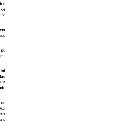
ites
 de
elle
ent
ues
 pu
ge :
ini
bre
 la
nte
 de
aux
ceux
ions