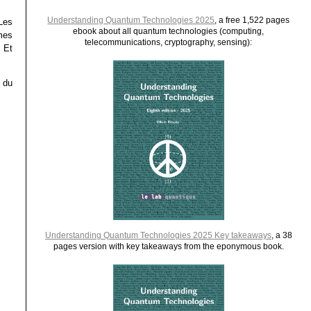
Understanding Quantum Technologies 2025
, a free 1,522 pages
“Les
ebook about all quantum technologies (computing,
rmes
telecommunications, cryptography, sensing):
 Et
 du
Understanding Quantum Technologies 2025 Key takeaways
, a 38
pages version with key takeaways from the eponymous book.