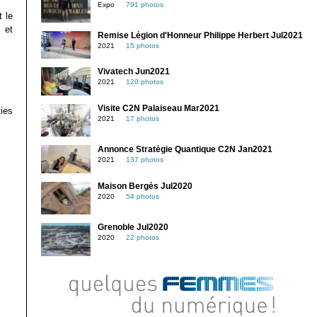
Expo
791 photos
t le
s et
Remise Légion d'Honneur Philippe Herbert Jul2021
2021
15 photos
Vivatech Jun2021
2021
120 photos
Visite C2N Palaiseau Mar2021
ties
2021
17 photos
Annonce Stratégie Quantique C2N Jan2021
2021
137 photos
Maison Bergès Jul2020
2020
54 photos
Grenoble Jul2020
2020
22 photos