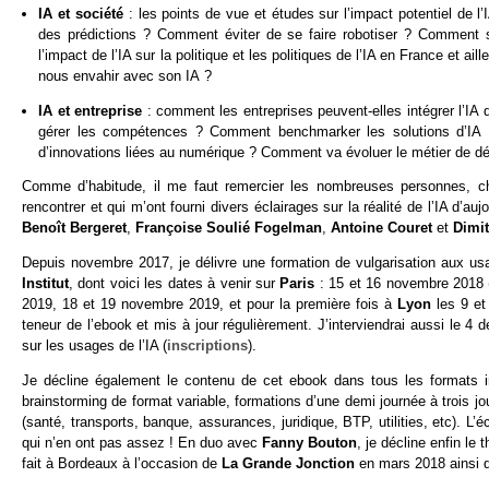
IA et société
: les points de vue et études sur l’impact potentiel de l’
des prédictions ? Comment éviter de se faire robotiser ? Comment 
l’impact de l’IA sur la politique et les politiques de l’IA en France et ai
nous envahir avec son IA ?
IA et entreprise
: comment les entreprises peuvent-elles intégrer l’I
gérer les compétences ? Comment benchmarker les solutions d’IA 
d’innovations liées au numérique ? Comment va évoluer le métier de 
Comme d’habitude, il me faut remercier les nombreuses personnes, che
rencontrer et qui m’ont fourni divers éclairages sur la réalité de l’IA d’au
Benoît Bergeret
,
Françoise Soulié Fogelman
,
Antoine Couret
et
Dimit
Depuis novembre 2017, je délivre une formation de vulgarisation aux us
Institut
, dont voici les dates à venir sur
Paris
: 15 et 16 novembre 2018 (
2019, 18 et 19 novembre 2019, et pour la première fois à
Lyon
les 9 et 
teneur de l’ebook et mis à jour régulièrement. J’interviendrai aussi le 4
sur les usages de l’IA (
inscriptions
).
Je décline également le contenu de cet ebook dans tous les formats im
brainstorming de format variable, formations d’une demi journée à trois 
(santé, transports, banque, assurances, juridique, BTP, utilities, etc). L’
qui n’en ont pas assez ! En duo avec
Fanny Bouton
, je décline enfin le
fait à Bordeaux à l’occasion de
La Grande Jonction
en mars 2018 ainsi 