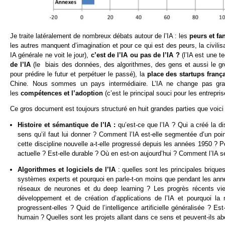
Je traite latéralement de nombreux débats autour de l’IA : les
p
eurs et f
les autres manquent d’imagination et pour ce qui est des peurs, la civil
IA générale ne voit le jour),
c’est de l’IA ou pas de l’IA ?
(l’IA est une 
de l’IA
(le biais des données, des algorithmes, des gens et aussi le gr
pour prédire le futur et perpétuer le passé), la
place des startups franç
Chine. Nous sommes un pays intermédiaire. L’IA ne change pas grand
les
compétences et l’adoption
(c’est le principal souci pour les entrepr
Ce gros document est toujours structuré en huit grandes parties que voic
Histoire et sémantique de l’IA :
qu’est-ce que l’IA ? Qui a créé la di
sens qu’il faut lui donner ? Comment l’IA est-elle segmentée d’un po
cette discipline nouvelle a-t-elle progressé depuis les années 1950 ? 
actuelle ? Est-elle durable ? Où en est-on aujourd’hui ? Comment l’IA se
Algorithmes et logiciels de l’IA
: quelles sont les principales briqu
systèmes experts et pourquoi en parle-t-on moins que pendant les anné
réseaux de neurones et du deep learning ? Les progrès récents vien
développement et de création d’applications de l’IA et pourquoi la m
progressent-elles ? Quid de l’intelligence artificielle généralisée ? 
humain ? Quelles sont les projets allant dans ce sens et peuvent-ils abo