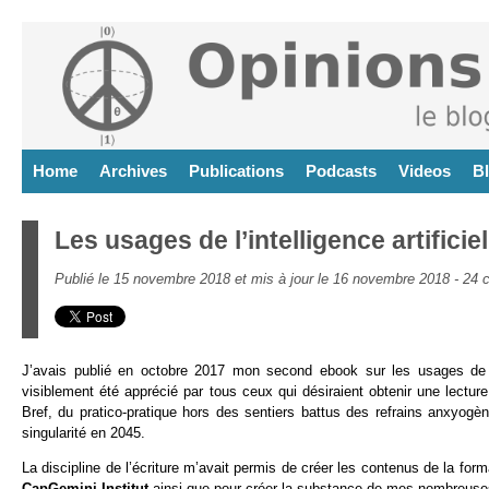
Home
Archives
Publications
Podcasts
Videos
B
Les usages de l’intelligence artificie
Publié le 15 novembre 2018 et mis à jour le 16 novembre 2018 -
24 
J’avais publié en octobre 2017 mon second ebook sur les usages de l’i
visiblement été apprécié par tous ceux qui désiraient obtenir une lecture
Bref, du pratico-pratique hors des sentiers battus des refrains anxyogè
singularité en 2045.
La discipline de l’écriture m’avait permis de créer les contenus de la for
CapGemini Institut
ainsi que pour créer la substance de mes nombreuses 