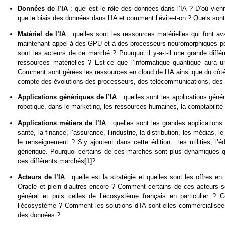
Données de l’IA
: quel est le rôle des données dans l’IA ? D’où vien
que le biais des données dans l’IA et comment l’évite-t-on ? Quels sont
Matériel de l’IA
: quelles sont les ressources matérielles qui font a
maintenant appel à des GPU et à des processeurs neuromorphiques pour 
sont les acteurs de ce marché ? Pourquoi il y-a-t-il une grande diff
ressources matérielles ? Est-ce que l’informatique quantique aura 
Comment sont gérées les ressources en cloud de l’IA ainsi que du côt
compte des évolutions des processeurs, des télécommunications, des q
Applications génériques de l’IA
: quelles sont les applications géné
robotique, dans le marketing, les ressources humaines, la comptabilité 
Applications métiers de l’IA
: quelles sont les grandes application
santé, la finance, l’assurance, l’industrie, la distribution, les médias, l
le renseignement ? S’y ajoutent dans cette édition : les utilities, l’éd
générique. Pourquoi certains de ces marchés sont plus dynamiques q
ces différents marchés
[1]
?
Acteurs de l’IA
: quelle est la stratégie et quelles sont les offre
Oracle et plein d’autres encore ? Comment certains de ces acteurs s
général et puis celles de l’écosystème français en particulier ?
l’écosystème ? Comment les solutions d’IA sont-elles commercialisées 
des données ?