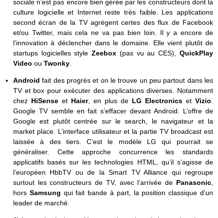
sociale n’est pas encore bien gérée par les constructeurs dont la
culture logicielle et Internet reste très faible. Les applications
second écran de la TV agrègent certes des flux de Facebook
et/ou Twitter, mais cela ne va pas bien loin. Il y a encore de
l’innovation à déclencher dans le domaine. Elle vient plutôt de
startups logicielles style
Zeebox
(pas vu au CES),
QuickPlay
Video
ou
Twonky
.
Android
fait des progrès et on le trouve un peu partout dans les
TV et box pour exécuter des applications diverses. Notamment
chez
HiSense
et
Haier
, en plus de
LG Electronics
et
Vizio
.
Google TV semble en fait s’effacer devant Android. L’offre de
Google est plutôt centrée sur le search, le navigateur et la
market place. L’interface utilisateur et la partie TV broadcast est
laissée à des tiers. C’est le modèle LG qui pourrait se
généraliser. Cette approche concurrence les standards
applicatifs basés sur les technologies HTML, qu’il s’agisse de
l’européen HbbTV ou de la Smart TV Alliance qui regroupe
surtout les constructeurs de TV, avec l’arrivée de
Panasonic
,
hors
Samsung
qui fait bande à part, la position classique d’un
leader de marché.