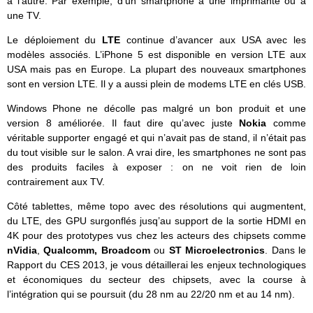
à l’autre. Par exemple, d’un smartphone à une imprimante ou à
une TV.
Le déploiement du
LTE
continue d’avancer aux USA avec les
modèles associés. L’iPhone 5 est disponible en version LTE aux
USA mais pas en Europe. La plupart des nouveaux smartphones
sont en version LTE. Il y a aussi plein de modems LTE en clés USB.
Windows Phone ne décolle pas malgré un bon produit et une
version 8 améliorée. Il faut dire qu’avec juste
Nokia
comme
véritable supporter engagé et qui n’avait pas de stand, il n’était pas
du tout visible sur le salon. A vrai dire, les smartphones ne sont pas
des produits faciles à exposer : on ne voit rien de loin
contrairement aux TV.
Côté tablettes, même topo avec des résolutions qui augmentent,
du LTE, des GPU surgonflés jusq’au support de la sortie HDMI en
4K pour des prototypes vus chez les acteurs des chipsets comme
nVidia
,
Qualcomm, Broadcom
ou
ST Microelectronics
. Dans le
Rapport du CES 2013, je vous détaillerai les enjeux technologiques
et économiques du secteur des chipsets, avec la course à
l’intégration qui se poursuit (du 28 nm au 22/20 nm et au 14 nm).