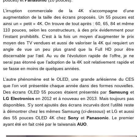
pouces) et
Panasonic
(20 pouces).
L’irruption commerciale de la 4K s’accompagne d’une
augmentation de la taille des écrans proposés. Un 55 pouces est
ainsi un « petit » 4K. On trouve de tout après : 60, 65, 84 et même
110 pouces, selon les constructeurs, à des prix évidemment pour
l’instant prohibitifs. C’est à la fois un moyen d’augmenter le prix
moyen des TV vendues et aussi de valoriser la 4K qui requiert un
angle de vue un peu plus grand que la Full HD pour être
discernable par l’œil. Au vu de l’évolution rapide de l’offre, je ne
serai pas étonné que l’adoption de la 4K soit relativement rapide et
se fasse en moins de quelques années.
L’autre phénomène est le OLED, une grande arlésienne du CES
que l’on voit présentée chaque année dans des formes nouvelles.
Des écrans OLED 55 pouces étaient présentés par
Samsung
et
LG Electronics
en 2012 et à nouveau en 2013. Mais toujours pas
disponibles. S’y sont ajoutés des écrans incurvés dont l’utilité reste
à démontrer chez les mêmes Samsung (
ci-dessous
) et LG et aussi
des 55 pouces OLED 4K chez
Sony
et
Panasonic
. Le premier
ayant été en fait créé par le taïwanais
AUO
.