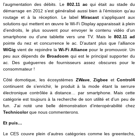
l’augmentation des débits. Le
802.11 ac
qui était au stade du
démarrage en 2012 s’est généralisé aussi bien à l’émission qu’au
routage et à la réception. Le label
Miracast
s’appliquant aux
solutions qui mettent en œuvre le Wi-Fi Display apparaissait à plein
d’endroits, le plus souvent pour envoyer le contenu vidéo d’un
smartphone ou d’une tablette vers une TV. Mais le
802.11 ad
pointe du nez et concurrence le ac. D’autant plus que l’alliance
WiGig
vient de rejoindre la
Wi-Fi Alliance
pour le promouvoir. Un
peu aux dépends de
Broadcom
qui est le principal supporter du
ac. Des guéguerres de fournisseurs assez obscures pour le
consommateur !
Côté domotique, les écosystèmes
ZWave
,
Zigbee
et
Control4
continuent de s’enrichir, le produit à la mode étant la serrure
électronique contrôlée à distance… par smartphone. Mais cette
catégorie est toujours à la recherche de son utilité et d’un peu de
fun. J’ai noté une belle démonstration d’interopérabilité chez
Technicolor
que nous commenterons.
Et puis…
Le CES couvre plein d’autres catégories comme les greentechs,