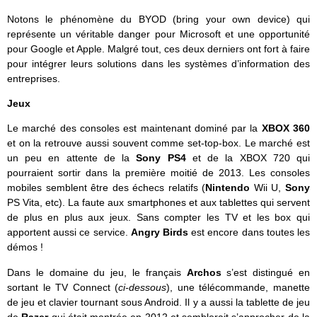
Notons le phénomène du BYOD (bring your own device) qui
représente un véritable danger pour Microsoft et une opportunité
pour Google et Apple. Malgré tout, ces deux derniers ont fort à faire
pour intégrer leurs solutions dans les systèmes d’information des
entreprises.
Jeux
Le marché des consoles est maintenant dominé par la
XBOX 360
et on la retrouve aussi souvent comme set-top-box. Le marché est
un peu en attente de la
Sony PS4
et de la XBOX 720 qui
pourraient sortir dans la première moitié de 2013. Les consoles
mobiles semblent être des échecs relatifs (
Nintendo
Wii U,
Sony
PS Vita, etc). La faute aux smartphones et aux tablettes qui servent
de plus en plus aux jeux. Sans compter les TV et les box qui
apportent aussi ce service.
Angry Birds
est encore dans toutes les
démos !
Dans le domaine du jeu, le français
Archos
s’est distingué en
sortant le TV Connect (
ci-dessous
), une télécommande, manette
de jeu et clavier tournant sous Android. Il y a aussi la tablette de jeu
de
Razer
qui était montrée en 2012 et semblerait s’approcher de la